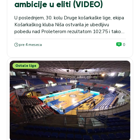
ambicije u eliti (VIDEO)
U poslednjem, 30. kolu Druge košarkaške lige, ekipa
Košarkaškog kluba Niša ostvarila je ubedljivu
pobedu nad Proleterom rezultatom 102:75 i tako
potvrdila plasman u Košarkašku ligu Srbije sledeće
sezone. Predsednik kluba Dušan Knežević kaže da
pre 4 meseca
0
ovo zasluženi uspeh nakon duge i teške sezone, a
dodaje da su počeli planovi za KLS gde ne žele da...
Ostale lige