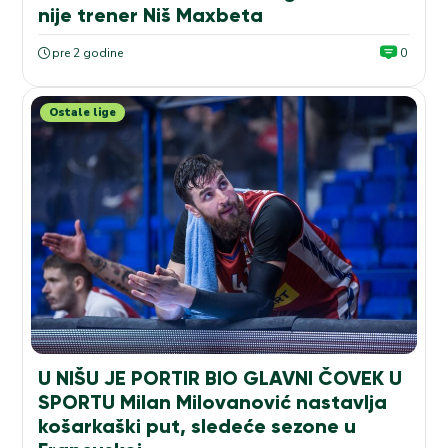
nije trener Niš Maxbeta
pre 2 godine
0
Ostale lige
U NIŠU JE PORTIR BIO GLAVNI ČOVEK U
SPORTU Milan Milovanović nastavlja
košarkaški put, sledeće sezone u