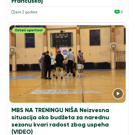
Francuskoj
pre 2 godine
0
Ostali sportovi
MBS NA TRENINGU NIŠA Neizvesna
situacija oko budžeta za narednu
sezonu kvari radost zbog uspeha
(VIDEO)