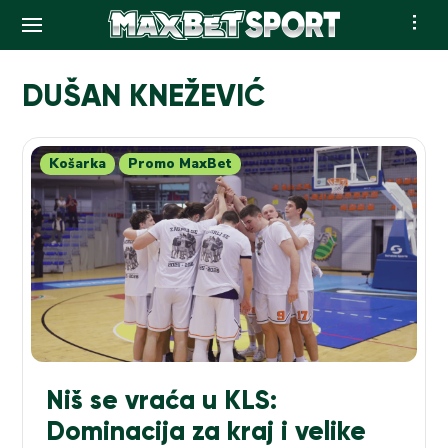
Skip
to
DUŠAN KNEŽEVIĆ
content
Košarka
Promo MaxBet
Niš se vraća u KLS:
Dominacija za kraj i velike