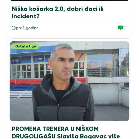
Niška košarka 2.0, dobri đaci ili
incident?
pre 1 godina
1
Ostale lige
PROMENA TRENERA U NIŠKOM
DRUGOLIGAŠU Slaviša Bogavac više