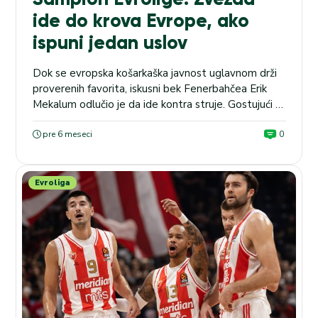
ide do krova Evrope, ako
ispuni jedan uslov
Dok se evropska košarkaška javnost uglavnom drži
proverenih favorita, iskusni bek Fenerbahčea Erik
Mekalum odlučio je da ide kontra struje. Gostujući u
podkastu „Basket News“, Amerikanac je rangirao
deset najboljih ekipa Evrolige, a Crvena zvezda je u
pre 6 meseci
0
njegovim očima dobila status tima koji bi, u
određenom scenariju, mogao da ide do samog kraja.
Iako su...
Evroliga