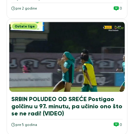
pre 2 godine
0
Ostale lige
SRBIN POLUDEO OD SREĆE Postigao
golčinu u 97. minutu, pa učinio ono što
se ne radi! (VIDEO)
pre 5 godina
0