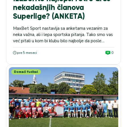
nekadašnjih članova
Superlige? (ANKETA)
MaxBet Sport nastavlja sa anketama vezanim za
neka važna, ali i lepa sportska pitanja. Tako smo vas
već pitali u kom bi klubu bilo najbolje da posle
Crvene zvezde karijeru nastavi Vasilije Kostov, kao i
da kažete kog člana Prve lige Srbije biste voleli
pre 5 meseci
0
naredne godine da gledate u Superligi Srbije.
Rezultate oko talentovanog veziste...
Domaći fudbal