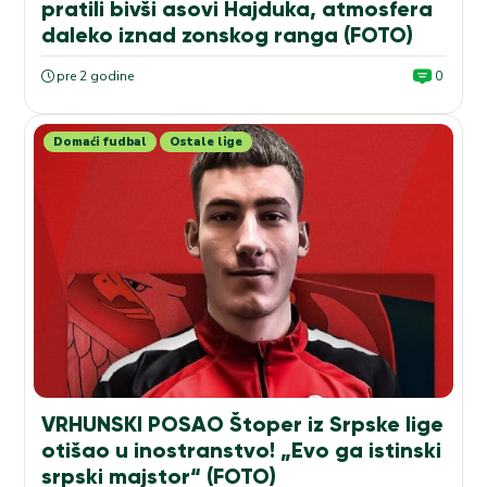
pratili bivši asovi Hajduka, atmosfera
daleko iznad zonskog ranga (FOTO)
pre 2 godine
0
Domaći fudbal
Ostale lige
VRHUNSKI POSAO Štoper iz Srpske lige
otišao u inostranstvo! „Evo ga istinski
srpski majstor“ (FOTO)