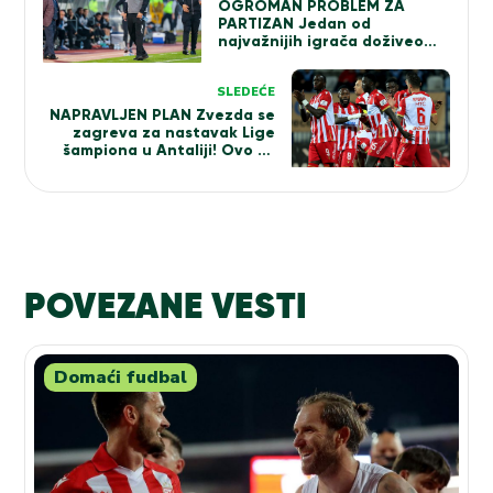
članka
OGROMAN PROBLEM ZA
PARTIZAN Jedan od
najvažnijih igrača doživeo
tešku povredu
SLEDEĆE
NAPRAVLJEN PLAN Zvezda se
zagreva za nastavak Lige
šampiona u Antaliji! Ovo su
rivali…
POVEZANE VESTI
Domaći fudbal