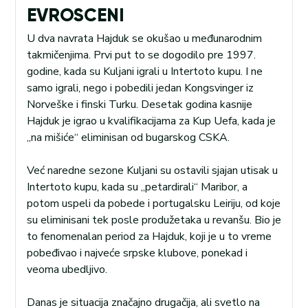
EVROSCENI
U dva navrata Hajduk se okušao u međunarodnim
takmičenjima. Prvi put to se dogodilo pre 1997.
godine, kada su Kuljani igrali u Intertoto kupu. I ne
samo igrali, nego i pobedili jedan Kongsvinger iz
Norveške i finski Turku. Desetak godina kasnije
Hajduk je igrao u kvalifikacijama za Kup Uefa, kada je
„na mišiće“ eliminisan od bugarskog CSKA.
Već naredne sezone Kuljani su ostavili sjajan utisak u
Intertoto kupu, kada su „petardirali“ Maribor, a
potom uspeli da pobede i portugalsku Leiriju, od koje
su eliminisani tek posle produžetaka u revanšu. Bio je
to fenomenalan period za Hajduk, koji je u to vreme
pobeđivao i najveće srpske klubove, ponekad i
veoma ubedljivo.
Danas je situacija značajno drugačija, ali svetlo na