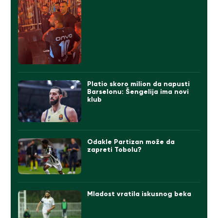
Platio skoro milion da napusti
Barselonu: Šengelija ima novi
klub
Odakle Partizan može da
zapreti Tobolu?
Mladost vratila iskusnog beka