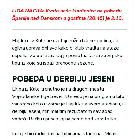
LIGA NACIJA: Kvota naše kladionice na pobedu
Španije nad Danskom u gostima (20:45) je 2.10.
Hajduku iz Kule ne cvetaju ruže duži niz godina, ali
agilna uprava čini sve kako bi klub vratila na staze
uspeha. Za početak, cilj je povratna karta za Srpsku
ligu, iz koje su ispali prehodne sezone.
POBEDA U DERBIJU JESENI
Ekipa iz Kule trenutno je na drugom mestu
Vojvođanske lige Sever. U sredu je na programu bilo
vanredno kolo u kome je Hajduk na svom stadionu, u
derbiju jeseni, minimalnim rezultatom savladao
vodeću Bačku i prišao joj na samo bod zaostatka.
Iako je bio radni dan na tribinama stadiona „Milan