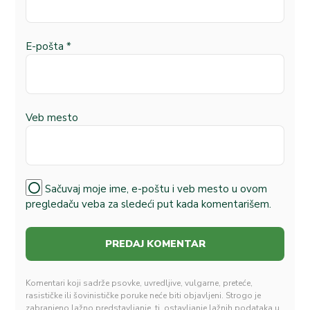
E-pošta
*
Veb mesto
Sačuvaj moje ime, e-poštu i veb mesto u ovom
pregledaču veba za sledeći put kada komentarišem.
Komentari koji sadrže psovke, uvredljive, vulgarne, preteće,
rasističke ili šovinističke poruke neće biti objavljeni. Strogo je
zabranjeno lažno predstavljanje, tj. ostavljanje lažnih podataka u