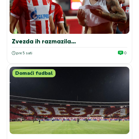
Zvezda ih razmazila…
pre 5 sati
0
Domaći fudbal