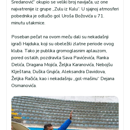
Sredanović“ okupio se veliki broj navijača, uz one
najvatrenije iz grupe „Zulu iz Kulu“. U sjajnoj atmosferi
pobednika je odlučio gol Uroša Božovića u 71.
minutu utakmice.
Poseban pečat na ovom meču dali su nekadašnji
igrači Hajduka, koji su obeležili zlatne periode ovog
kluba. Tako je publika gromoglasnim aplauzom,
pored ostalih, pozdravila Sava Pavićevića, Ranka
Delića, Dragana Mojića, Željka Karanovića, Nebojšu
Klještana, Duška Grujića, Aleksandra Davidova,
Željka Račića, kao i nekadašnju „gol-mašinu“ Dejana
Osmanovića.