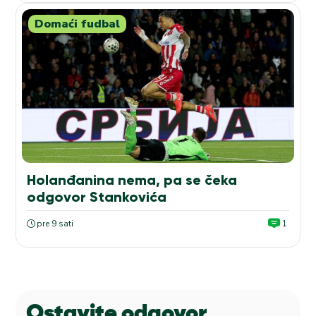
Domaći fudbal
Holanđanina nema, pa se čeka
odgovor Stankovića
pre 9 sati
1
Ostavite odgovor