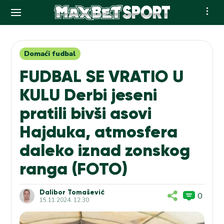
Skip
to
content
Domaći fudbal
FUDBAL SE VRATIO U
KULU Derbi jeseni
pratili bivši asovi
Hajduka, atmosfera
daleko iznad zonskog
ranga (FOTO)
Dalibor Tomašević
0
15.11.2024. 12:30