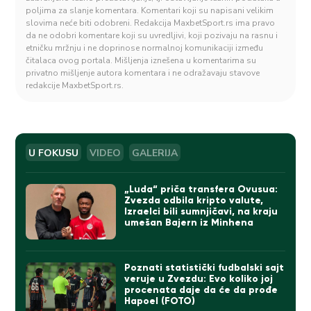
poljima za slanje komentara. Komentari koji su napisani velikim
slovima neće biti odobreni. Redakcija MaxbetSport.rs ima pravo
da ne odobri komentare koji su uvredljivi, koji pozivaju na rasnu i
etničku mržnju i ne doprinose normalnoj komunikaciji između
čitalaca ovog portala. Mišljenja iznešena u komentarima su
privatno mišljenje autora komentara i ne odražavaju stavove
redakcije MaxbetSport.rs.
U FOKUSU
VIDEO
GALERIJA
„Luda“ priča transfera Ovusua:
Zvezda odbila kripto valute,
Izraelci bili sumnjičavi, na kraju
umešan Bajern iz Minhena
Poznati statistički fudbalski sajt
veruje u Zvezdu: Evo koliko joj
procenata daje da će da prođe
Hapoel (FOTO)