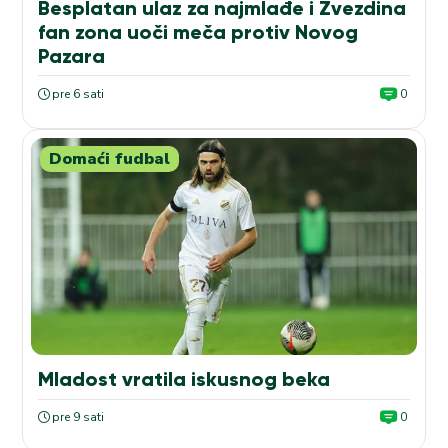
Besplatan ulaz za najmlađe i Zvezdina
fan zona uoči meča protiv Novog
Pazara
pre 6 sati
0
Domaći fudbal
Mladost vratila iskusnog beka
pre 9 sati
0