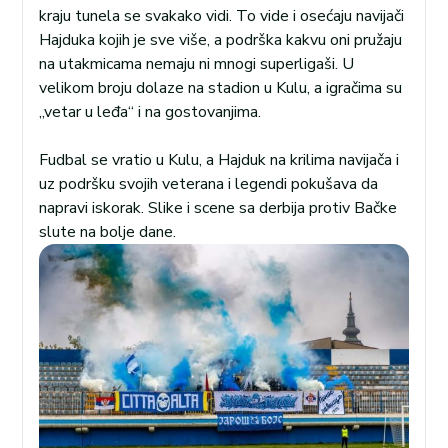
kraju tunela se svakako vidi. To vide i osećaju navijači
Hajduka kojih je sve više, a podrška kakvu oni pružaju
na utakmicama nemaju ni mnogi superligaši. U
velikom broju dolaze na stadion u Kulu, a igračima su
„vetar u leđa“ i na gostovanjima.
Fudbal se vratio u Kulu, a Hajduk na krilima navijača i
uz podršku svojih veterana i legendi pokušava da
napravi iskorak. Slike i scene sa derbija protiv Bačke
slute na bolje dane.