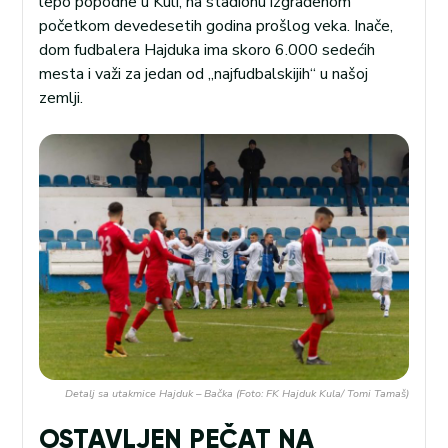
lepo popodne u Kuli, na stadionu izgrađenom
početkom devedesetih godina prošlog veka. Inače,
dom fudbalera Hajduka ima skoro 6.000 sedećih
mesta i važi za jedan od „najfudbalskijih“ u našoj
zemlji.
Detalj sa utakmice Hajduk – Bačka (Foto: FK Hajduk Kula/ Tomi Tamaš)
OSTAVLJEN PEČAT NA