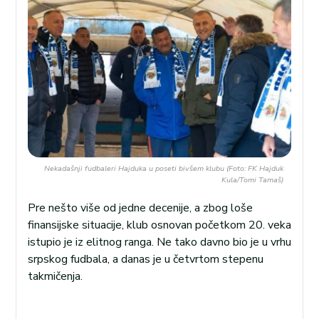
Nekadašnji fudbaleri Hajduka u poseti bivšem klubu (Foto: FK Hajduk
Kula/Tomi Tamaš)
Pre nešto više od jedne decenije, a zbog loše
finansijske situacije, klub osnovan početkom 20. veka
istupio je iz elitnog ranga. Ne tako davno bio je u vrhu
srpskog fudbala, a danas je u četvrtom stepenu
takmičenja.