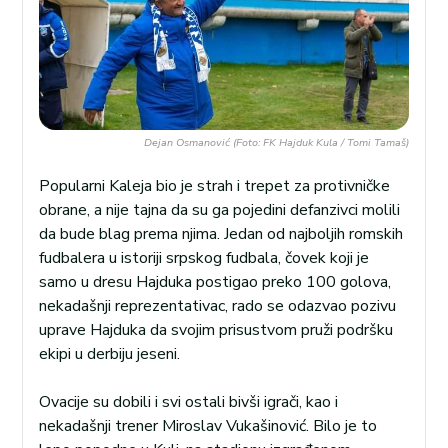
Dejan Osmanović (Foto: FK Hajduk Kula / Tomi Tamaš)
Popularni Kaleja bio je strah i trepet za protivničke
obrane, a nije tajna da su ga pojedini defanzivci molili
da bude blag prema njima. Jedan od najboljih romskih
fudbalera u istoriji srpskog fudbala, čovek koji je
samo u dresu Hajduka postigao preko 100 golova,
nekadašnji reprezentativac, rado se odazvao pozivu
uprave Hajduka da svojim prisustvom pruži podršku
ekipi u derbiju jeseni.
Ovacije su dobili i svi ostali bivši igrači, kao i
nekadašnji trener Miroslav Vukašinović. Bilo je to