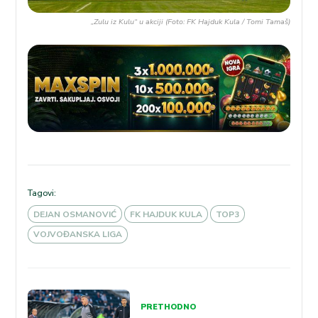
„Zulu iz Kulu“ u akciji (Foto: FK Hajduk Kula / Tomi Tamaš)
Tagovi:
DEJAN OSMANOVIĆ
FK HAJDUK KULA
TOP3
VOJVOĐANSKA LIGA
Kretanje
PRETHODNO