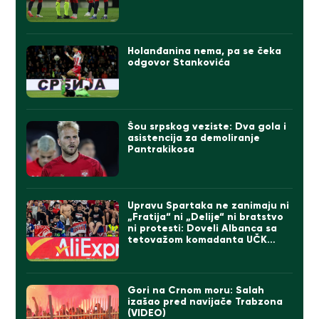
Holanđanina nema, pa se čeka
odgovor Stankovića
Šou srpskog veziste: Dva gola i
asistencija za demoliranje
Pantrakikosa
Upravu Spartaka ne zanimaju ni
„Fratija“ ni „Delije“ ni bratstvo
ni protesti: Doveli Albanca sa
tetovažom komadanta UČK
(FOTO)
Gori na Crnom moru: Salah
izašao pred navijače Trabzona
(VIDEO)