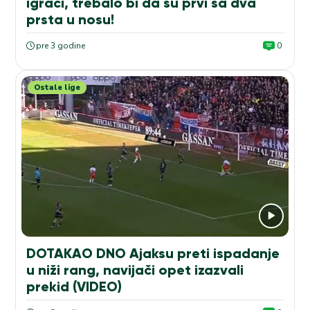
igrači, trebalo bi da su prvi sa dva
prsta u nosu!
pre 3 godine
0
Ostale lige
DOTAKAO DNO Ajaksu preti ispadanje
u niži rang, navijači opet izazvali
prekid (VIDEO)