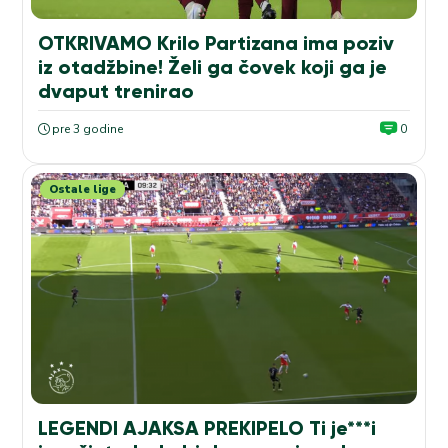
OTKRIVAMO Krilo Partizana ima poziv
iz otadžbine! Želi ga čovek koji ga je
dvaput trenirao
pre 3 godine
0
Ostale lige
LEGENDI AJAKSA PREKIPELO Ti je***i