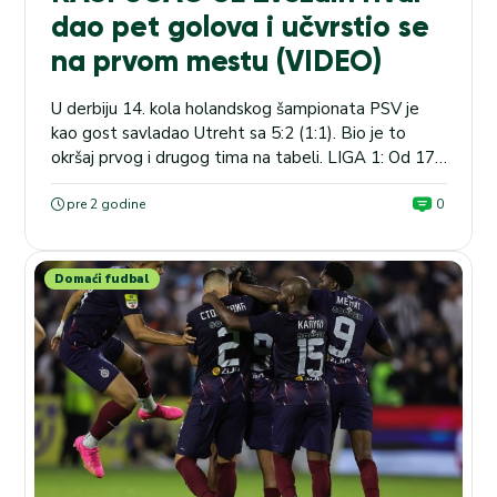
dao pet golova i učvrstio se
na prvom mestu (VIDEO)
U derbiju 14. kola holandskog šampionata PSV je
kao gost savladao Utreht sa 5:2 (1:1). Bio je to
okršaj prvog i drugog tima na tabeli. LIGA 1: Od 17
igraju Lion – Nica, a u kladionici MaxBet je kvota na
pobedu domaćina 1.75. „Filipsovci“ su se još više
pre 2 godine
0
učevrstili na čelu tabele, a drugoplasiranom
Utrehtu...
Domaći fudbal