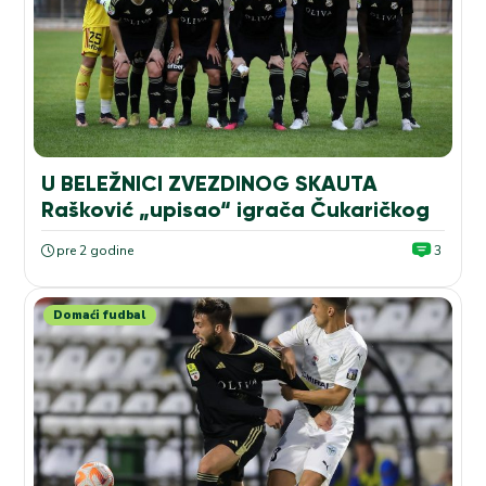
U BELEŽNICI ZVEZDINOG SKAUTA
Rašković „upisao“ igrača Čukaričkog
pre 2 godine
3
Domaći fudbal