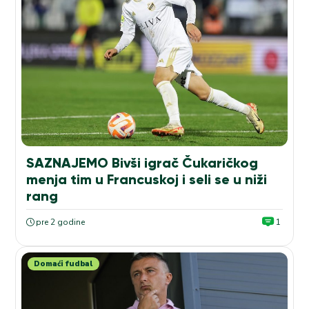
SAZNAJEMO Bivši igrač Čukaričkog
menja tim u Francuskoj i seli se u niži
rang
pre 2 godine
1
Domaći fudbal