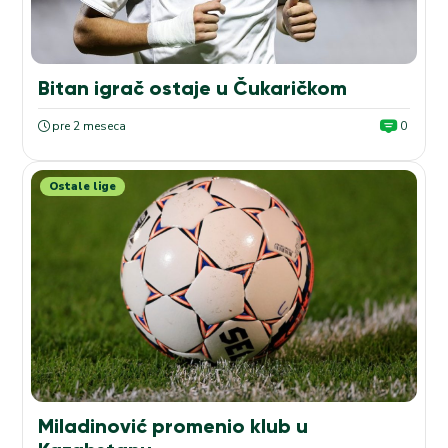
Bitan igrač ostaje u Čukaričkom
pre 2 meseca
0
Ostale lige
Miladinović promenio klub u