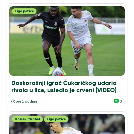
Lige petice
Doskorašnji igrač Čukaričkog udario
rivala u lice, usledio je crveni (VIDEO)
pre 1 godina
0
Domaći fudbal
Lige petice