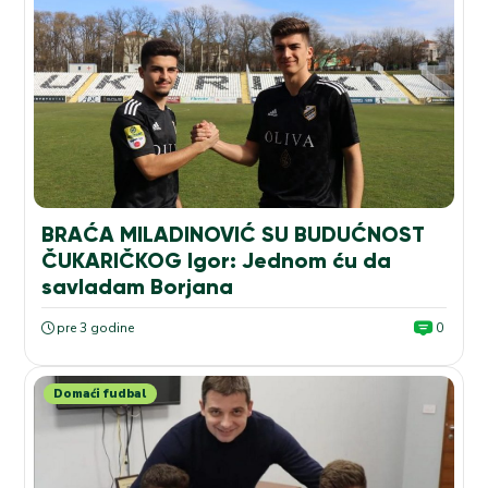
BRAĆA MILADINOVIĆ SU BUDUĆNOST
ČUKARIČKOG Igor: Jednom ću da
savladam Borjana
pre 3 godine
0
Domaći fudbal