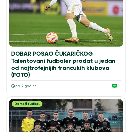
DOBAR POSAO ČUKARIČKOG
Talentovani fudbaler prodat u jedan
od najtrofejnijih francukih klubova
(FOTO)
pre 2 godine
1
Domaći fudbal