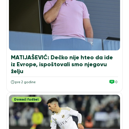
MATIJAŠEVIĆ: Dečko nije hteo da ide
iz Evrope, ispoštovali smo njegovu
želju
pre 2 godine
0
Domaći fudbal