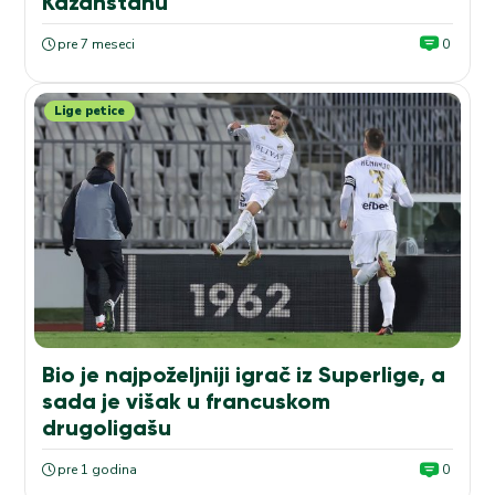
Kazahstanu
pre 7 meseci
0
Lige petice
Bio je najpoželjniji igrač iz Superlige, a
sada je višak u francuskom
drugoligašu
pre 1 godina
0