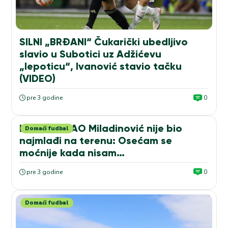
SILNI „BRĐANI“ Čukarički ubedljivo
slavio u Subotici uz Adžićevu
„lepoticu“, Ivanović stavio tačku
(VIDEO)
pre 3 godine
0
NIJE NAVIKAO Miladinović nije bio
Domaći fudbal
najmlađi na terenu: Osećam se
moćnije kada nisam…
pre 3 godine
0
Domaći fudbal