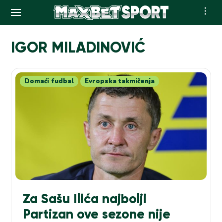
Skip
to
IGOR MILADINOVIĆ
content
Domaći fudbal
Evropska takmičenja
Za Sašu Ilića najbolji
Partizan ove sezone nije