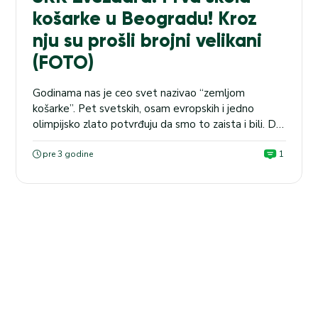
košarke u Beogradu! Kroz
nju su prošli brojni velikani
(FOTO)
Godinama nas je ceo svet nazivao “zemljom
košarke”. Pet svetskih, osam evropskih i jedno
olimpijsko zlato potvrđuju da smo to zaista i bili. Da
li smo i dalje? MVP priznanje NBA lige našem
čoveku kaže da jesmo. Da li ćemo to da budemo i
pre 3 godine
1
ubuduće? Zlato juniora na Evropskom prvenstvu
kaže da hoćemo. MaxBet Sport u serijalu...