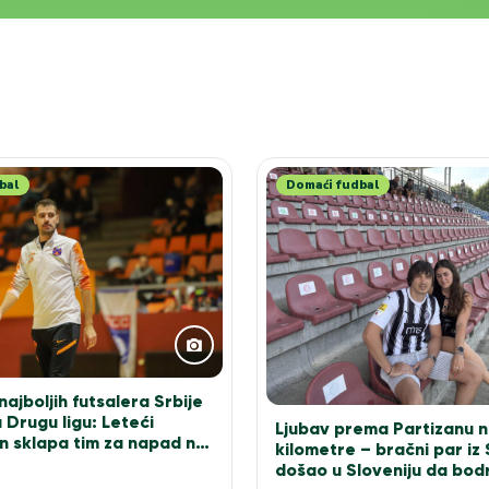
bal
Domaći fudbal
ajboljih futsalera Srbije
 Drugu ligu: Leteći
Ljubav prema Partizanu n
n sklapa tim za napad na
kilometre – bračni par iz
došao u Sloveniju da bodr