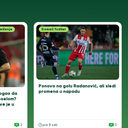
mičenja
Domaći fudbal
Ponovo na golu Radanović, ali sledi
promena u napadu
mogao da
poelom?
ve je u
2
pre 9 sati
0