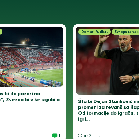
Domaći fudbal
Evropska tak
s bi da pazari na
, Zvezda bi više izgubila
Šta bi Dejan Stanković 
promeni za revanš sa Ha
Od formacije do igrača, s
igri…
1
pre 21 sat