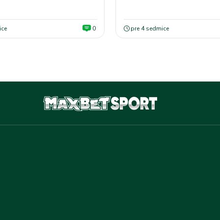
bele
ice
0
pre 4 sedmice