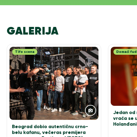
GALERIJA
Tifo scena
Domaći fud
Jedan od n
vraća se u
Holanđani
Beograd dobio autentičnu crno-
elitu!
belu kafanu, večeras premijera