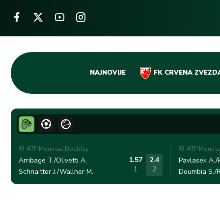
Skip
NAJNOVIJE
FK CRVENA ZVEZD
to
content
ATP Montreal Doubles
ATP Montre
1.57
2.4
Arribage T./Olivetti A.
Pavlasek A./R
1
2
Schnaitter J./Wallner M.
Doumbia S./R