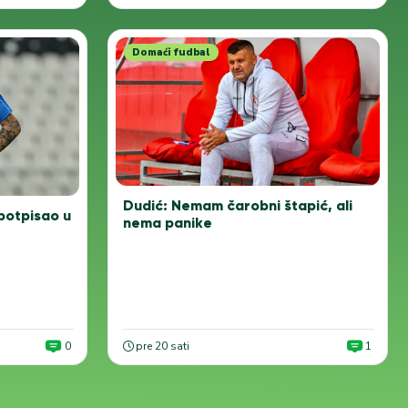
Domaći fudbal
Dudić: Nemam čarobni štapić, ali
potpisao u
nema panike
0
pre 20 sati
1