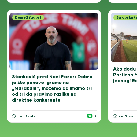
Domaći fudbal
Evropska t
Ako dođu 
Partizan 
Stanković pred Novi Pazar: Dobro
jednog! R
je što ponovo igramo na
„Marakani“, možemo da imamo tri
od tri da pravimo razliku na
direktne konkurente
pre 23 sata
0
pre 20 sati