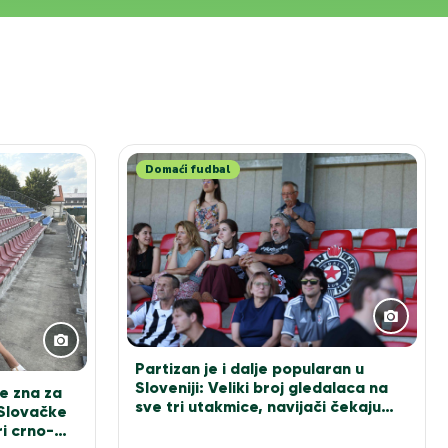
Domaći fudbal
Partizan je i dalje popularan u
Sloveniji: Veliki broj gledalaca na
e zna za
sve tri utakmice, navijači čekaju
 Slovačke
Sašu Ilića za fotografiju
i crno-