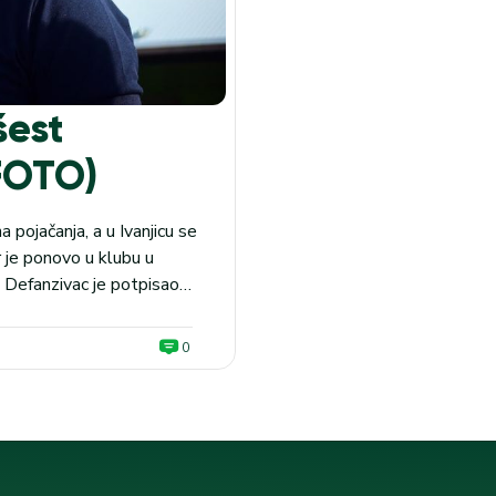
šest
(FOTO)
pojačanja, a u Ivanjicu se
 je ponovo u klubu u
. Defanzivac je potpisao
i deo priprema u Turskoj.
0