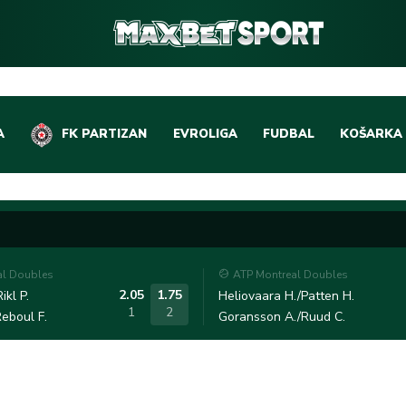
A
FK PARTIZAN
EVROLIGA
FUDBAL
KOŠARKA
DOMAĆI FUDBAL
EVROLIGA
LIGE PETICE
ABA LIGA
EVROPSKA TAKMIČEN
NBA LIGA
al Doubles
ATP Montreal Doubles
OSTALE LIGE
REPREZEN
2.05
1.75
ikl P.
Heliovaara H./Patten H.
1
2
eboul F.
Goransson A./Ruud C.
REPREZENTATIVNI FU
OSTALE L