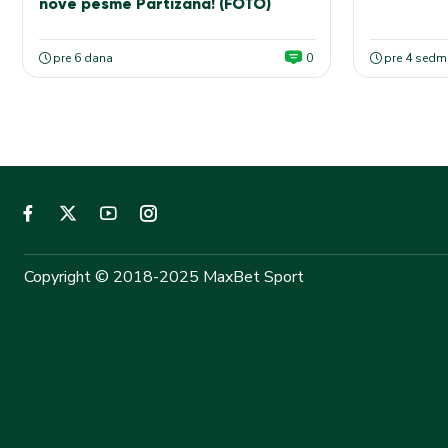
nove pesme Partizana! (FOTO)
pre 6 dana
0
pre 4 sedm
Copyright © 2018-2025 MaxBet Sport