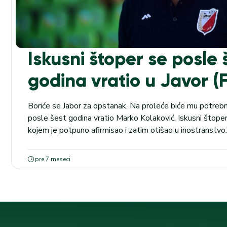
Iskusni štoper se posle 
godina vratio u Javor 
Boriće se Jabor za opstanak. Na proleće biće mu potrebna 
posle šest godina vratio Marko Kolaković. Iskusni štoper
kojem je potpuno afirmisao i zatim otišao u inostranstvo
ugovor na godinu dana, taman pred polazak ekipe na drug
U...
pre 7 meseci