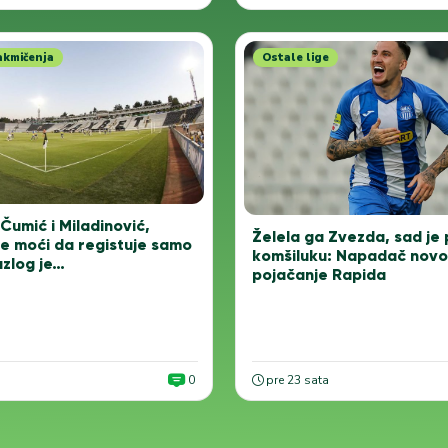
akmičenja
Ostale lige
Čumić i Miladinović,
Želela ga Zvezda, sad je 
će moći da registuje samo
komšiluku: Napadač novo
azlog je…
pojačanje Rapida
0
pre 23 sata