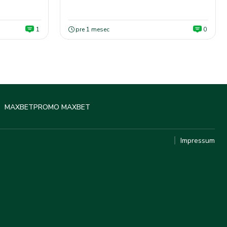
1
pre 1 mesec
0
MAXBET
PROMO MAXBET
Impressum