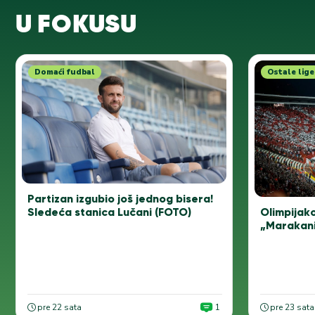
U FOKUSU
Domaći fudbal
Ostale lige
Partizan izgubio još jednog bisera!
Sledeća stanica Lučani (FOTO)
Olimpijako
„Marakani“
pre 22 sata
1
pre 23 sata