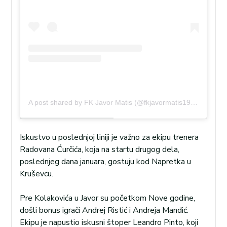
A post shared by FK Javor Matis (@fkjavormatis1912)
Iskustvo u poslednjoj liniji je važno za ekipu trenera
Radovana Ćurčića, koja na startu drugog dela,
poslednjeg dana januara, gostuju kod Napretka u
Kruševcu.
Pre Kolakovića u Javor su početkom Nove godine,
došli bonus igrači Andrej Ristić i Andreja Mandić.
Ekipu je napustio iskusni štoper Leandro Pinto, koji