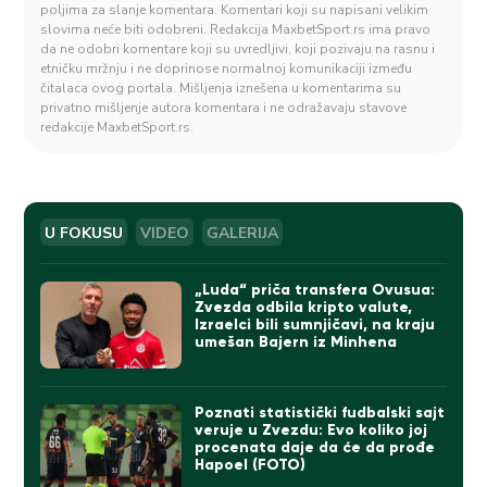
poljima za slanje komentara. Komentari koji su napisani velikim
slovima neće biti odobreni. Redakcija MaxbetSport.rs ima pravo
da ne odobri komentare koji su uvredljivi, koji pozivaju na rasnu i
etničku mržnju i ne doprinose normalnoj komunikaciji između
čitalaca ovog portala. Mišljenja iznešena u komentarima su
privatno mišljenje autora komentara i ne odražavaju stavove
redakcije MaxbetSport.rs.
U FOKUSU
VIDEO
GALERIJA
„Luda“ priča transfera Ovusua:
Zvezda odbila kripto valute,
Izraelci bili sumnjičavi, na kraju
umešan Bajern iz Minhena
Poznati statistički fudbalski sajt
veruje u Zvezdu: Evo koliko joj
procenata daje da će da prođe
Hapoel (FOTO)