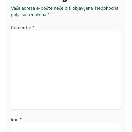
Vaša adresa e-pošte neće biti objavljena.
Neophodna
polja su označena
*
Komentar
*
Ime
*