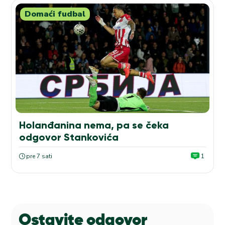
Domaći fudbal
Holanđanina nema, pa se čeka
odgovor Stankovića
pre 7 sati
1
Ostavite odgovor