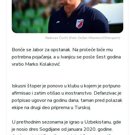
Radovan Ćurčić (Foto: Dušan Milenković/Starsport)
Boriće se Jabor za opstanak. Na proleće biće mu
potrebna pojačanja, a u Ivanjicu se posle šest godina
vratio Marko Kolaković.
Iskusni štoper je ponovo u klubu u kojem je potpuno
afirmisao i zatim otišao u inostranstvo. Defanzivac je
potpisao ugovor na godinu dana, taman pred polazak
ekipe na drugi deo priprema u Turskoj.
U prethodnim sezonama je igrao u Uzbekistanu, gde
je nosio dres Sogdijane od januara 2020. godine.