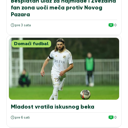
Besplatan ulaz za najmlađe i Zvezdina
fan zona uoči meča protiv Novog
Pazara
pre 3 sata
0
Domaći fudbal
Mladost vratila iskusnog beka
pre 6 sati
0