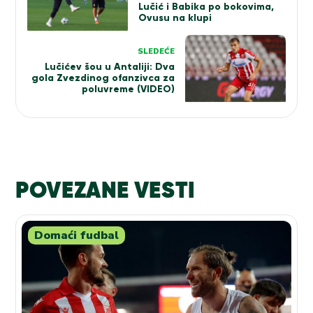
Lučić i Babika po bokovima,
Ovusu na klupi
SLEDEĆE
Lučićev šou u Antaliji: Dva
gola Zvezdinog ofanzivca za
poluvreme (VIDEO)
POVEZANE VESTI
Domaći fudbal