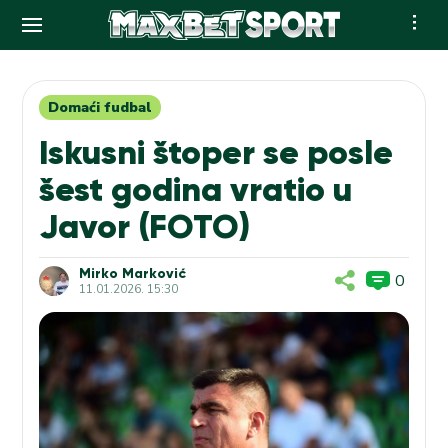
Skip
to
content
Domaći fudbal
Iskusni štoper se posle
šest godina vratio u
Javor (FOTO)
Mirko Marković
0
11.01.2026. 15:30