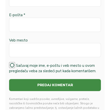
E-pošta
*
Veb mesto
Sačuvaj moje ime, e-poštu i veb mesto u ovom
pregledaču veba za sledeći put kada komentarišem.
Komentari koji sadrže psovke, uvredljive, vulgarne, preteće,
rasističke ili šovinističke poruke neće biti objavljeni. Strogo je
zabranjeno lažno predstavljanje, tj. ostavljanje lažnih podataka u