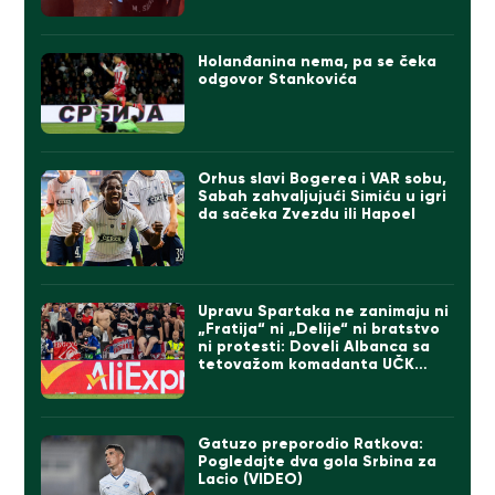
Holanđanina nema, pa se čeka
odgovor Stankovića
Orhus slavi Bogerea i VAR sobu,
Sabah zahvaljujući Simiću u igri
da sačeka Zvezdu ili Hapoel
Upravu Spartaka ne zanimaju ni
„Fratija“ ni „Delije“ ni bratstvo
ni protesti: Doveli Albanca sa
tetovažom komadanta UČK
(FOTO)
Gatuzo preporodio Ratkova:
Pogledajte dva gola Srbina za
Lacio (VIDEO)