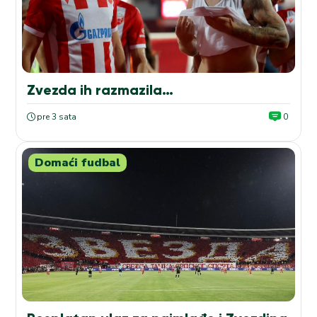
Zvezda ih razmazila…
pre 3 sata
0
Domaći fudbal