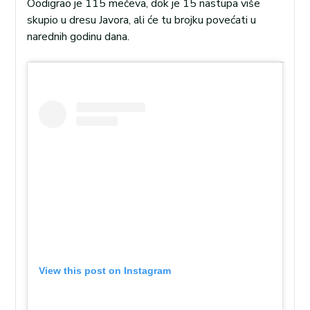
Oodigrao je 115 mečeva, dok je 15 nastupa više
skupio u dresu Javora, ali će tu brojku povećati u
narednih godinu dana.
View this post on Instagram