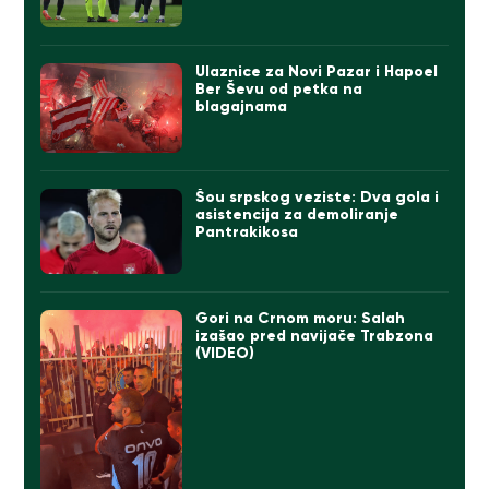
Ulaznice za Novi Pazar i Hapoel
Ber Ševu od petka na
blagajnama
Šou srpskog veziste: Dva gola i
asistencija za demoliranje
Pantrakikosa
Gori na Crnom moru: Salah
izašao pred navijače Trabzona
(VIDEO)