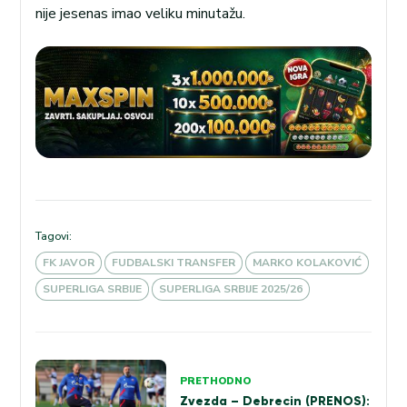
nije jesenas imao veliku minutažu.
Tagovi:
FK JAVOR
FUDBALSKI TRANSFER
MARKO KOLAKOVIĆ
SUPERLIGA SRBIJE
SUPERLIGA SRBIJE 2025/26
Kretanje
PRETHODNO
članka
Zvezda – Debrecin (PRENOS):