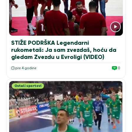
STIŽE PODRŠKA Legendarni
rukometaš: Ja sam zvezdaš, hoću da
gledam Zvezdu u Evroligi (VIDEO)
pre 4 godine
0
Ostali sportovi