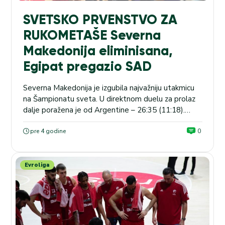
SVETSKO PRVENSTVO ZA
RUKOMETAŠE Severna
Makedonija eliminisana,
Egipat pregazio SAD
Severna Makedonija je izgubila najvažniju utakmicu
na Šampionatu sveta. U direktnom duelu za prolaz
dalje poražena je od Argentine – 26:35 (11:18).
NBA: Naša kladionica nudi kvotu 1.85 da će na meču
San Antonio – Bruklin biti ubačeno više od 230
pre 4 godine
0
poena. Mnogo toga je bilo jasno već posle prvog
poluvremena koje su Argentinci dobili...
Evroliga