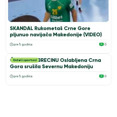
SKANDAL Rukometaš Crne Gore
pljunuo navijača Makedonije (VIDEO)
pre 5 godina
0
ČUDO U DEBRECINU Oslabljena Crna
Ostali sportovi
Gora srušila Severnu Makedoniju
pre 5 godina
0