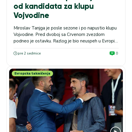
od kandidata za klupu
Vojvodine
Miroslav Tanjga je posle sezone i po napustio klupu
Vojvodine. Pred dvoboj sa Crvenom zvezdom
podneo je ostavku. Razlog je bio neuspeh u Evropi i
veliki pritisak javnosti. Uprava Vojvodine već
razmišlja o angažovanju novog trenera. Pominju se
pre 2 sedmice
0
mnoga imena. Nije tajna da je prva želja „alfe i
omege“ Vojvodine Dragoljuba Zbiljića – Radomir
Koković....
Evropska takmičenja