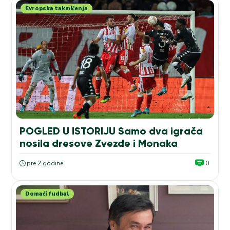
Evropska takmičenja
POGLED U ISTORIJU Samo dva igrača
nosila dresove Zvezde i Monaka
pre 2 godine
0
Domaći fudbal