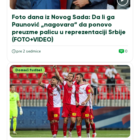
Foto dana iz Novog Sada: Da li ga
Paunović „nagovara“ da ponovo
preuzme palicu u reprezentaciji Srbije
(FOTO+VIDEO)
pre 2 sedmice
0
Domaći fudbal