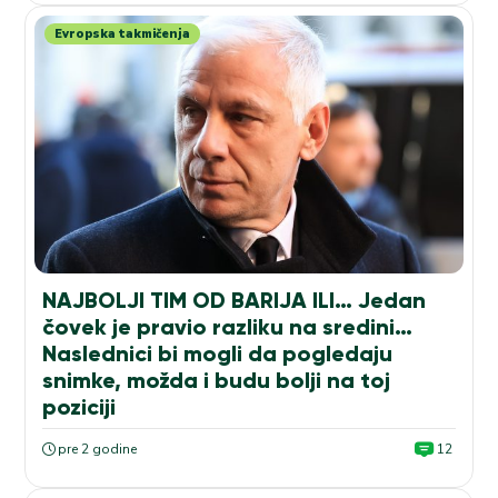
Evropska takmičenja
NAJBOLJI TIM OD BARIJA ILI… Jedan
čovek je pravio razliku na sredini…
Naslednici bi mogli da pogledaju
snimke, možda i budu bolji na toj
poziciji
pre 2 godine
12