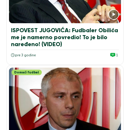
ISPOVEST JUGOVIĆA: Fudbaler Obilića
me je namerno povredio! To je bilo
naređeno! (VIDEO)
pre 3 godine
1
Domaći fudbal