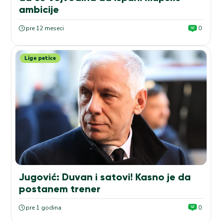
ambicije
pre 12 meseci
0
Lige petice
Jugović: Duvan i satovi! Kasno je da
postanem trener
pre 1 godina
0