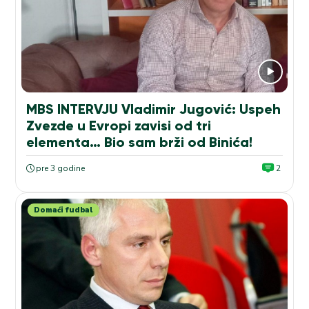
MBS INTERVJU Vladimir Jugović: Uspeh
Zvezde u Evropi zavisi od tri
elementa… Bio sam brži od Binića!
pre 3 godine
2
Domaći fudbal