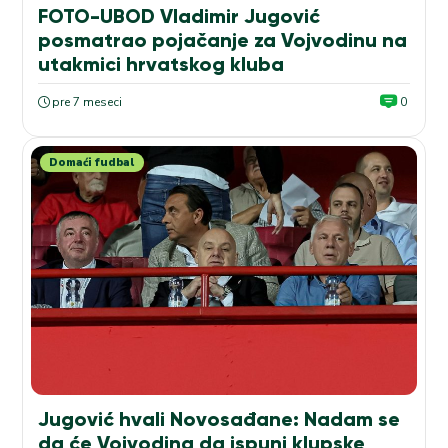
FOTO-UBOD Vladimir Jugović
posmatrao pojačanje za Vojvodinu na
utakmici hrvatskog kluba
pre 7 meseci
0
Domaći fudbal
Jugović hvali Novosađane: Nadam se
da će Vojvodina da ispuni klupske