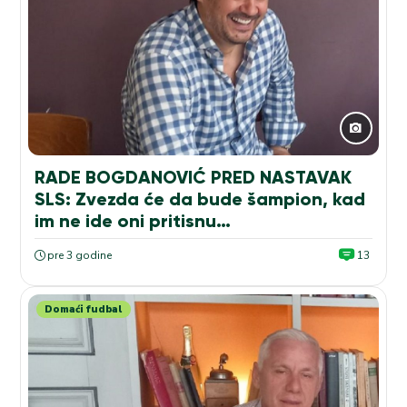
RADE BOGDANOVIĆ PRED NASTAVAK
SLS: Zvezda će da bude šampion, kad
im ne ide oni pritisnu…
pre 3 godine
13
Domaći fudbal