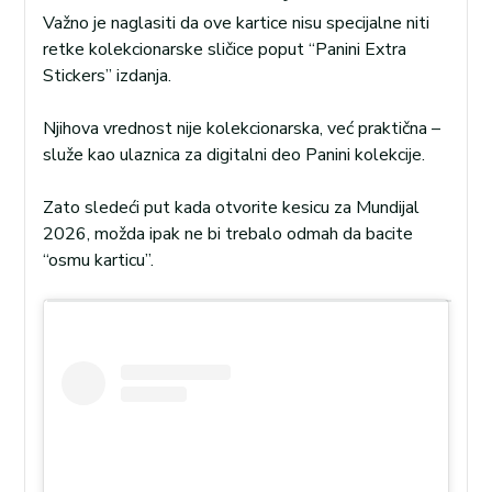
Važno je naglasiti da ove kartice nisu specijalne niti
retke kolekcionarske sličice poput “Panini Extra
Stickers” izdanja.
Njihova vrednost nije kolekcionarska, već praktična –
služe kao ulaznica za digitalni deo Panini kolekcije.
Zato sledeći put kada otvorite kesicu za Mundijal
2026, možda ipak ne bi trebalo odmah da bacite
“osmu karticu”.