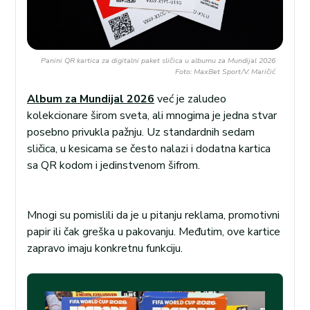
Panini QR kartica za digitalni paket sličica u albumu za Mundijal 2026
Foto: MaxBet Sport/V. Maričić
Album za Mundijal 2026
već je zaludeo
kolekcionare širom sveta, ali mnogima je jedna stvar
posebno privukla pažnju. Uz standardnih sedam
sličica, u kesicama se često nalazi i dodatna kartica
sa QR kodom i jedinstvenom šifrom.
Mnogi su pomislili da je u pitanju reklama, promotivni
papir ili čak greška u pakovanju. Međutim, ove kartice
zapravo imaju konkretnu funkciju.