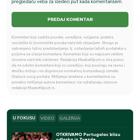
pregledaču veba za sledeći put kada komentarišem.
Komentari koji sadrže psovke, uvredljive, vulgarne, preteće,
rasističke ili šovinističke poruke neće biti objavljeni. Strogo je
zabranjeno lažno predstavljanje, tj. ostavljanje lažnih podataka u
poljima za slanje komentara. Komentari koji su napisani velikim
slovima neće biti odobreni. Redakcija MaxbetSport.rs ima pravo
da ne odobri komentare koji su uvredljivi, koji pozivaju na rasnu i
etničku mržnju i ne doprinose normalnoj komunikaciji između
čitalaca ovog portala. Mišljenja iznešena u komentarima su
privatno mišljenje autora komentara i ne odražavaju stavove
redakcije MaxbetSport.rs.
U FOKUSU
VIDEO
GALERIJA
OTKRIVAMO Portugalac blizu
odlaska iz Zvezde