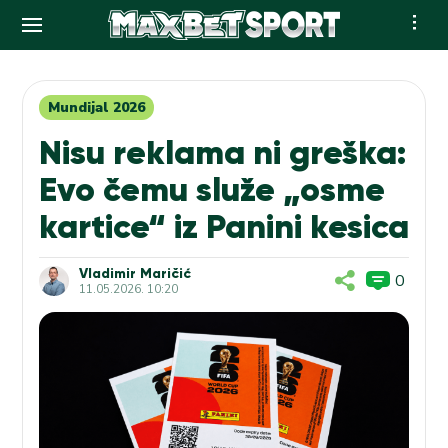
Skip
to
content
Mundijal 2026
Nisu reklama ni greška:
Evo čemu služe „osme
kartice“ iz Panini kesica
Vladimir Maričić
0
11.05.2026. 10:20