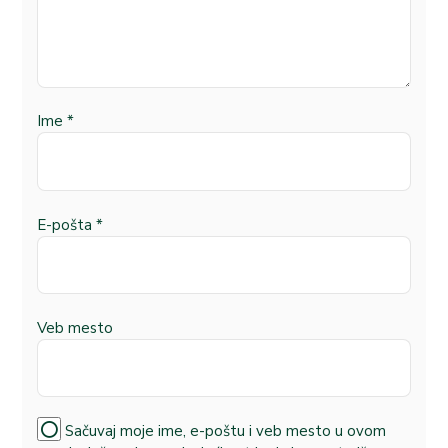
Ime
*
E-pošta
*
Veb mesto
Sačuvaj moje ime, e-poštu i veb mesto u ovom