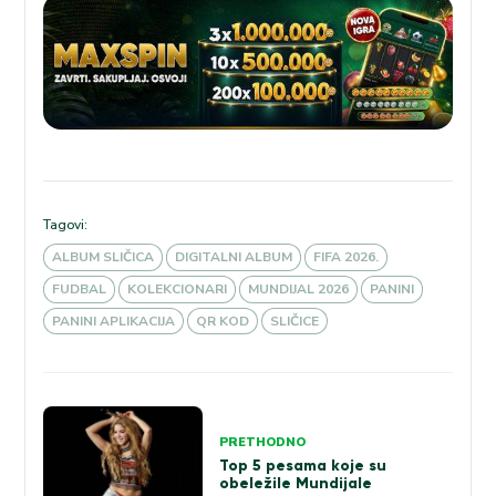
Tagovi:
ALBUM SLIČICA
DIGITALNI ALBUM
FIFA 2026.
FUDBAL
KOLEKCIONARI
MUNDIJAL 2026
PANINI
PANINI APLIKACIJA
QR KOD
SLIČICE
Kretanje
PRETHODNO
članka
Top 5 pesama koje su
obeležile Mundijale