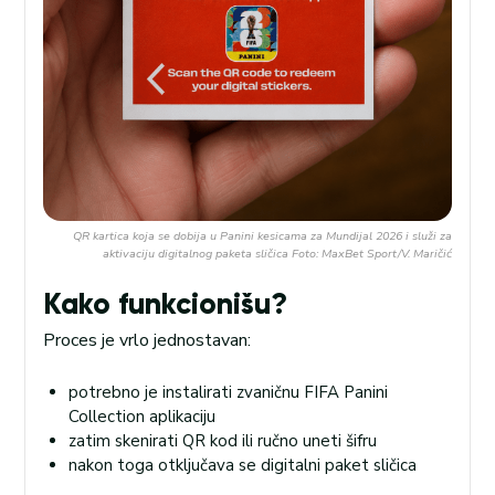
QR kartica koja se dobija u Panini kesicama za Mundijal 2026 i služi za
aktivaciju digitalnog paketa sličica Foto: MaxBet Sport/V. Maričić
Kako funkcionišu?
Proces je vrlo jednostavan:
potrebno je instalirati zvaničnu FIFA Panini
Collection aplikaciju
zatim skenirati QR kod ili ručno uneti šifru
nakon toga otključava se digitalni paket sličica