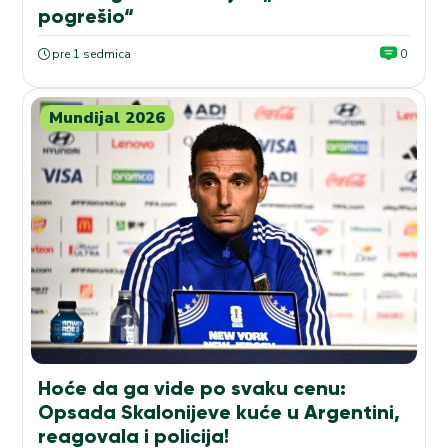
pogrešio“
pre 1 sedmica
0
Mundijal 2026
Hoće da ga vide po svaku cenu:
Opsada Skalonijeve kuće u Argentini,
reagovala i policija!