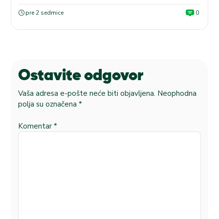
pre 2 sedmice
0
Ostavite odgovor
Vaša adresa e-pošte neće biti objavljena.
Neophodna
polja su označena
*
Komentar
*