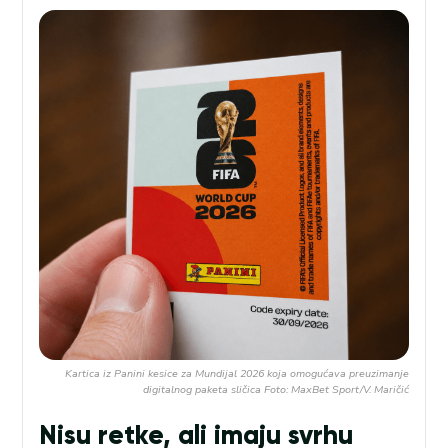
Kartica iz Panini kesice za Mundijal 2026 koja omogućava preuzimanje
digitalnog paketa sličica Foto: MaxBet Sport/V. Maričić
Nisu retke, ali imaju svrhu