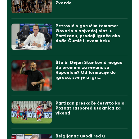
Zvezde
Petrović o gorućim temama:
Govorio o najvećoj plati u
Partizanu, prodaji igrača ako
dođe Čumić i levom beku
Šta bi Dejan Stanković mogao
da promeni za revanš sa
Hapoelom? Od formacije do
igrača, sve je u igri…
Partizan preskače četvrto kolo:
Poznat raspored utakmica za
vikend
Belgijanac uvodi red u