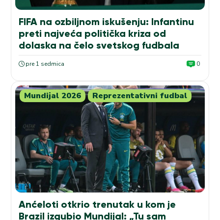
FIFA na ozbiljnom iskušenju: Infantinu
preti najveća politička kriza od
dolaska na čelo svetskog fudbala
pre 1 sedmica
0
Mundijal 2026
Reprezentativni fudbal
Anćeloti otkrio trenutak u kom je
Brazil izgubio Mundijal: „Tu sam