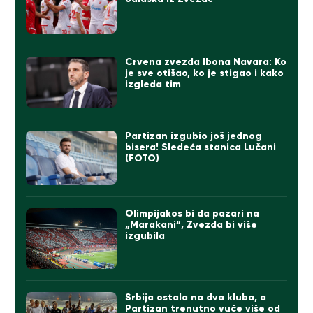
Crvena zvezda Ibona Navara: Ko
je sve otišao, ko je stigao i kako
izgleda tim
Partizan izgubio još jednog
bisera! Sledeća stanica Lučani
(FOTO)
Olimpijakos bi da pazari na
„Marakani“, Zvezda bi više
izgubila
Srbija ostala na dva kluba, a
Partizan trenutno vuče više od