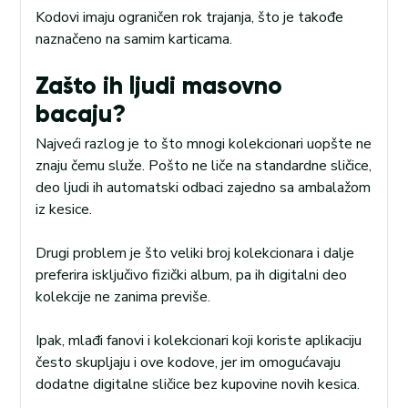
Kodovi imaju ograničen rok trajanja, što je takođe
naznačeno na samim karticama.
Zašto ih ljudi masovno
bacaju?
Najveći razlog je to što mnogi kolekcionari uopšte ne
znaju čemu služe. Pošto ne liče na standardne sličice,
deo ljudi ih automatski odbaci zajedno sa ambalažom
iz kesice.
Drugi problem je što veliki broj kolekcionara i dalje
preferira isključivo fizički album, pa ih digitalni deo
kolekcije ne zanima previše.
Ipak, mlađi fanovi i kolekcionari koji koriste aplikaciju
često skupljaju i ove kodove, jer im omogućavaju
dodatne digitalne sličice bez kupovine novih kesica.