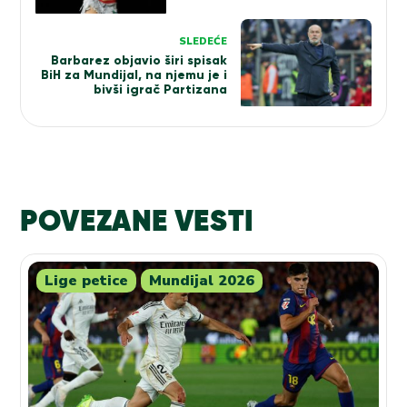
SLEDEĆE
Barbarez objavio širi spisak
BiH za Mundijal, na njemu je i
bivši igrač Partizana
POVEZANE VESTI
Lige petice
Mundijal 2026