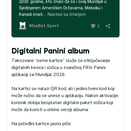
Digitalni Panini album
Takozvane “osme kartice” služe za otključavanje
digitalnih kesica i sličica u zvaničnoj FIFA Panini
aplikaciji za Mundijal 2026.
Na kartici se nalazi QR kod, ali i jedinstveni kod koji
može ručno da se unese u aplikaciju. Nakon aktivacije,
korisnik dobija besplatan digitalni paket sličica koji
može da koristi u online verziji albuma.
Na poleđini kartice jasno piše: