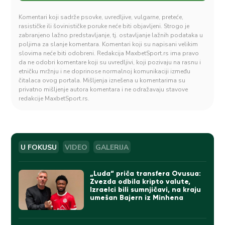
Komentari koji sadrže psovke, uvredljive, vulgarne, preteće,
rasističke ili šovinističke poruke neće biti objavljeni. Strogo je
zabranjeno lažno predstavljanje, tj. ostavljanje lažnih podataka u
poljima za slanje komentara. Komentari koji su napisani velikim
slovima neće biti odobreni. Redakcija MaxbetSport.rs ima pravo
da ne odobri komentare koji su uvredljivi, koji pozivaju na rasnu i
etničku mržnju i ne doprinose normalnoj komunikaciji između
čitalaca ovog portala. Mišljenja iznešena u komentarima su
privatno mišljenje autora komentara i ne odražavaju stavove
redakcije MaxbetSport.rs.
U FOKUSU
VIDEO
GALERIJA
„Luda“ priča transfera Ovusua:
Zvezda odbila kripto valute,
Izraelci bili sumnjičavi, na kraju
umešan Bajern iz Minhena