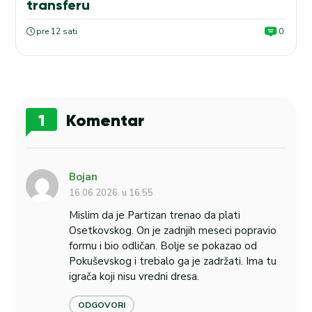
transferu
pre 12 sati
0
1
Komentar
Bojan
16.06.2026. u 16:55
Mislim da je Partizan trenao da plati
Osetkovskog. On je zadnjih meseci popravio
formu i bio odličan. Bolje se pokazao od
Pokuševskog i trebalo ga je zadržati. Ima tu
igrača koji nisu vredni dresa.
ODGOVORI