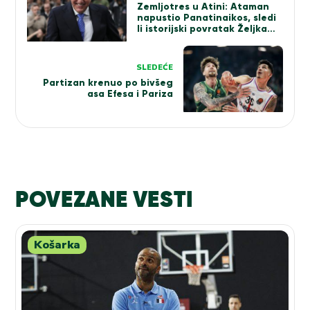
članka
Zemljotres u Atini: Ataman
napustio Panatinaikos, sledi
li istorijski povratak Željka
Obradovića?
SLEDEĆE
Partizan krenuo po bivšeg
asa Efesa i Pariza
POVEZANE VESTI
Košarka