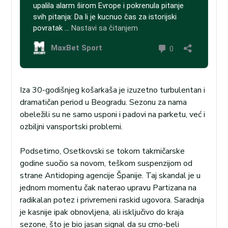
Iza 30-godišnjeg košarkaša je izuzetno turbulentan i
dramatičan period u Beogradu. Sezonu za nama
obeležili su ne samo usponi i padovi na parketu, već i
ozbiljni vansportski problemi.
Podsetimo, Osetkovski se tokom takmičarske
godine suočio sa novom, teškom suspenzijom od
strane Antidoping agencije Španije. Taj skandal je u
jednom momentu čak naterao upravu Partizana na
radikalan potez i privremeni raskid ugovora. Saradnja
je kasnije ipak obnovljena, ali isključivo do kraja
sezone, što je bio jasan signal da su crno-beli