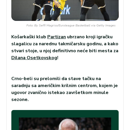
Foto: By Seffi Magriso/Euroleague Basketball via Getty Images
Košarkaški klub
Partizan
ubrzano kroji igračku
slagalicu za narednu takmičarsku godinu, a kako
stvari stoje, u njoj definitivno neće biti mesta za
Dilana Osetkovskog
!
Crno-beli su prelomili da stave tačku na
saradnju sa američkim krilnim centrom, kojem je
ugovor zvanično istekao završetkom minule
sezone.