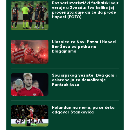
Poznati statistički fudbalski sajt
veruje u Zvezdu: Evo koliko joj
procenata daje da će da prođe
Hapoel (FOTO)
Ulaznice za Novi Pazar i Hapoel
Ber Ševu od petka na
blagajnama
Šou srpskog veziste: Dva gola i
asistencija za demoliranje
Pantrakikosa
Holanđanina nema, pa se čeka
odgovor Stankovića