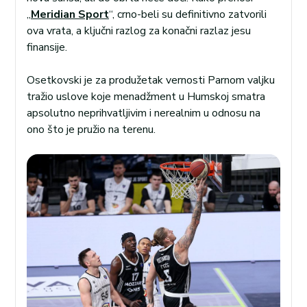
„
Meridian Sport
“, crno-beli su definitivno zatvorili
ova vrata, a ključni razlog za konačni razlaz jesu
finansije.
Osetkovski je za produžetak vernosti Parnom valjku
tražio uslove koje menadžment u Humskoj smatra
apsolutno neprihvatljivim i nerealnim u odnosu na
ono što je pružio na terenu.