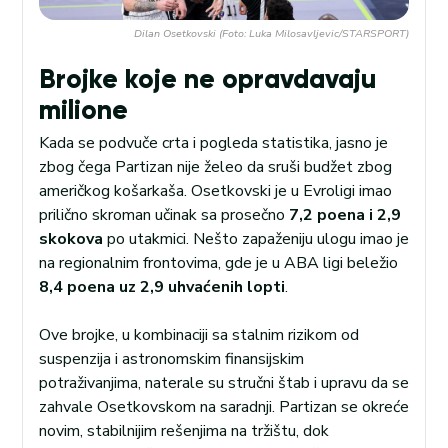
Dilan Osetkovski (Foto: Luka Milosavljevic/STARSPORT)
Brojke koje ne opravdavaju
milione
Kada se podvuče crta i pogleda statistika, jasno je
zbog čega Partizan nije želeo da sruši budžet zbog
američkog košarkaša. Osetkovski je u Evroligi imao
prilično skroman učinak sa prosečno
7,2 poena i 2,9
skokova
po utakmici. Nešto zapaženiju ulogu imao je
na regionalnim frontovima, gde je u ABA ligi beležio
8,4 poena uz 2,9 uhvaćenih lopti
.
Ove brojke, u kombinaciji sa stalnim rizikom od
suspenzija i astronomskim finansijskim
potraživanjima, naterale su stručni štab i upravu da se
zahvale Osetkovskom na saradnji. Partizan se okreće
novim, stabilnijim rešenjima na tržištu, dok