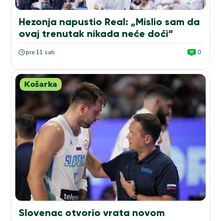
Hezonja napustio Real: „Mislio sam da
ovaj trenutak nikada neće doći“
pre 11 sati
0
Košarka
Slovenac otvorio vrata novom