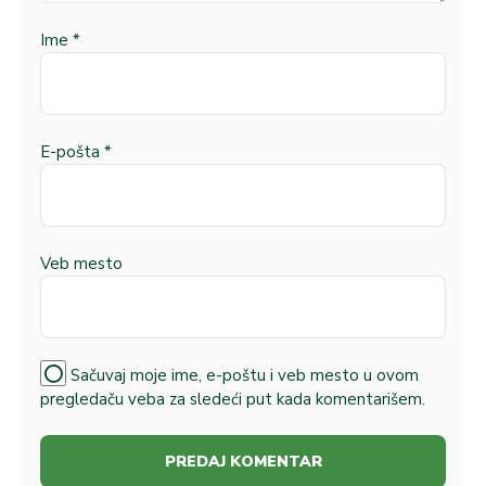
Ime
*
E-pošta
*
Veb mesto
Sačuvaj moje ime, e-poštu i veb mesto u ovom
pregledaču veba za sledeći put kada komentarišem.