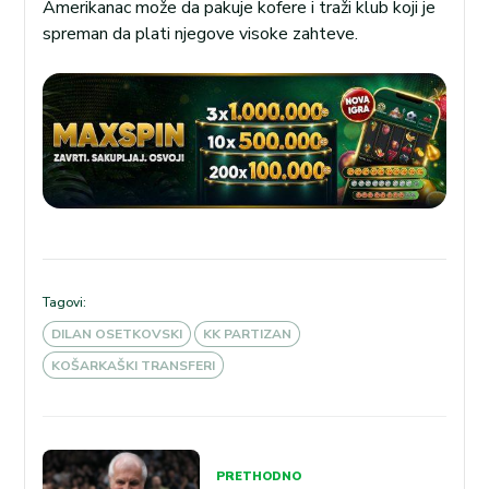
Amerikanac može da pakuje kofere i traži klub koji je
spreman da plati njegove visoke zahteve.
Tagovi:
DILAN OSETKOVSKI
KK PARTIZAN
KOŠARKAŠKI TRANSFERI
Kretanje
PRETHODNO