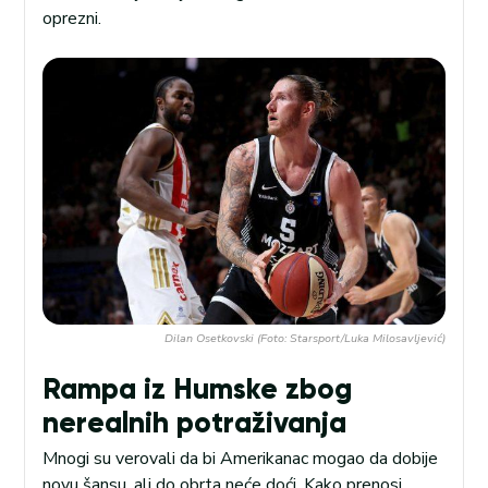
oprezni.
Dilan Osetkovski (Foto: Starsport/Luka Milosavljević)
Rampa iz Humske zbog
nerealnih potraživanja
Mnogi su verovali da bi Amerikanac mogao da dobije
novu šansu, ali do obrta neće doći. Kako prenosi