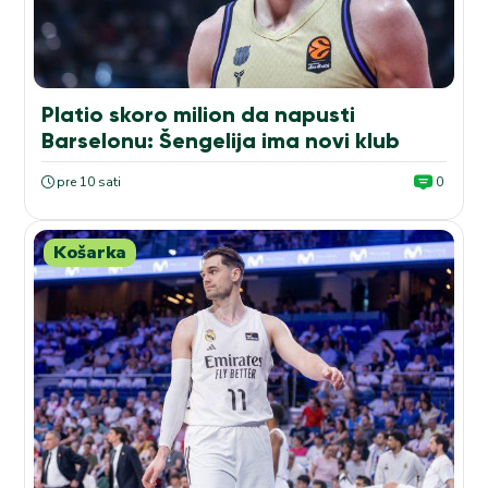
Platio skoro milion da napusti
Barselonu: Šengelija ima novi klub
pre 10 sati
0
Košarka