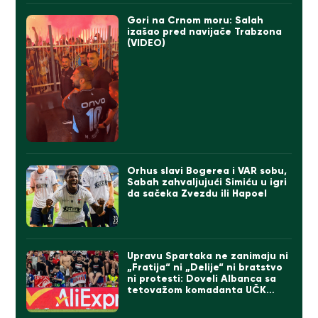
Gori na Crnom moru: Salah
izašao pred navijače Trabzona
(VIDEO)
Orhus slavi Bogerea i VAR sobu,
Sabah zahvaljujući Simiću u igri
da sačeka Zvezdu ili Hapoel
Upravu Spartaka ne zanimaju ni
„Fratija“ ni „Delije“ ni bratstvo
ni protesti: Doveli Albanca sa
tetovažom komadanta UČK
(FOTO)