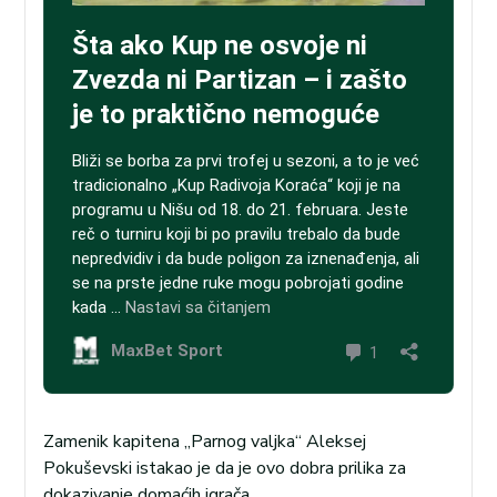
Zamenik kapitena „Parnog valjka“ Aleksej
Pokuševski istakao je da je ovo dobra prilika za
dokazivanje domaćih igrača.