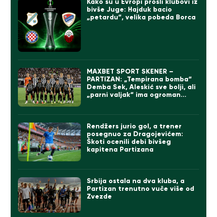
Kako su u Evropi prošli klubovi iz
bivše Juge: Hajduk bacio
„petardu“, velika pobeda Borca
MAXBET SPORT SKENER –
PARTIZAN: „Tempirana bomba“
Demba Sek, Aleskić sve bolji, ali
„parni valjak“ ima ogroman
problem
Rendžers jurio gol, a trener
posegnuo za Dragojevićem:
Škoti ocenili debi bivšeg
kapitena Partizana
Srbija ostala na dva kluba, a
Partizan trenutno vuče više od
Zvezde