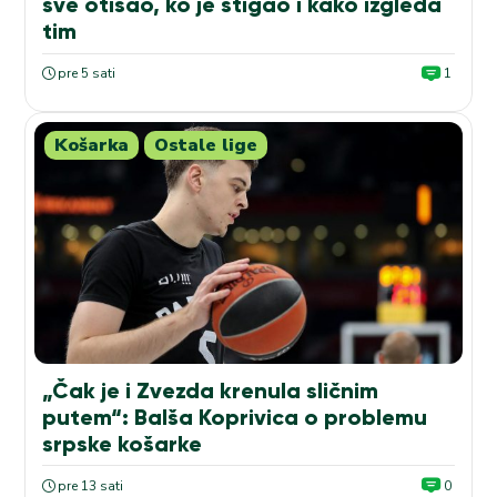
sve otišao, ko je stigao i kako izgleda
tim
pre 5 sati
1
Košarka
Ostale lige
„Čak je i Zvezda krenula sličnim
putem“: Balša Koprivica o problemu
srpske košarke
pre 13 sati
0