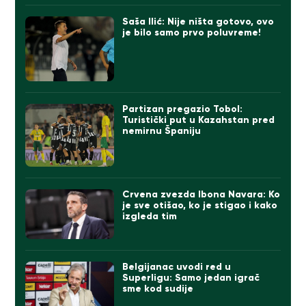
Saša Ilić: Nije ništa gotovo, ovo
je bilo samo prvo poluvreme!
Partizan pregazio Tobol:
Turistički put u Kazahstan pred
nemirnu Španiju
Crvena zvezda Ibona Navara: Ko
je sve otišao, ko je stigao i kako
izgleda tim
Belgijanac uvodi red u
Superligu: Samo jedan igrač
sme kod sudije