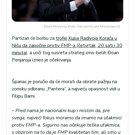
Đoan Penjaroja (Foto: Starsport/Luka Milosavljević)
Partizan će borbu za
trofej Kupa Radivoja Koraća u
Nišu da započne protiv FMP-a (četvrtak, 20 sati i 30
minuta),
a uoči tog susreta strateg crno-belih Đoan
Penjaroja izneo je očekivanja.
Španac je poručio da će morati da obrate pažnju na
zonsku odbranu „Pantera“, a najveću opasnost vidi u
Filipu Barni.
–
Pred nama je nacionalni kup i mislim da, pre
svega, najveći fokus moramo da imamo na utakmici
protiv FMP-a. Sigurno nas očekuje teška utakmica,
s obzirom na to da je FMP kvalitetan tim, ali smo u