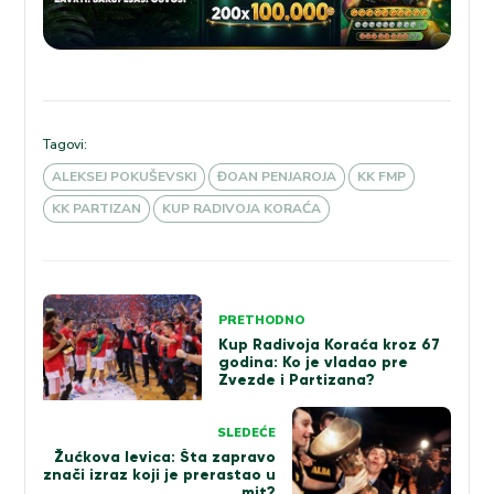
Tagovi:
ALEKSEJ POKUŠEVSKI
ĐOAN PENJAROJA
KK FMP
KK PARTIZAN
KUP RADIVOJA KORAĆA
Kretanje
PRETHODNO
članka
Kup Radivoja Koraća kroz 67
godina: Ko je vladao pre
Zvezde i Partizana?
SLEDEĆE
Žućkova levica: Šta zapravo
znači izraz koji je prerastao u
mit?