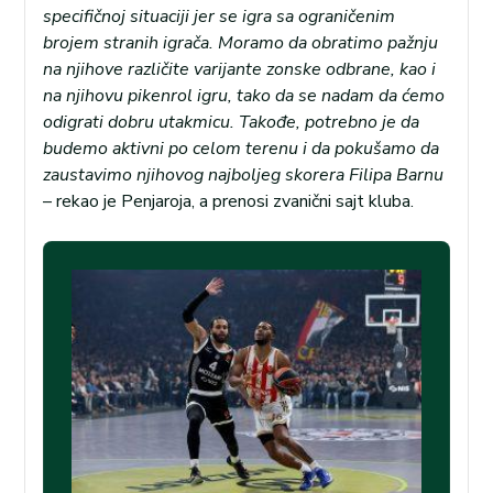
specifičnoj situaciji jer se igra sa ograničenim
brojem stranih igrača. Moramo da obratimo pažnju
na njihove različite varijante zonske odbrane, kao i
na njihovu piken
rol igru, tako da se nadam da ćemo
odigrati dobru utakmicu. Takođe, potrebno je da
budemo aktivni po celom terenu i da pokušamo da
zaustavimo njihovog najboljeg skorera Filipa Barnu
– rekao je Penjaroja, a prenosi zvanični sajt kluba.