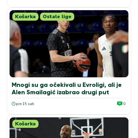
Košarka
Ostale lige
Mnogi su ga očekivali u Evroligi, ali je
Alen Smailagić izabrao drugi put
pre 15 sati
0
Košarka