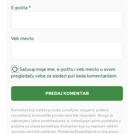
E-pošta
*
Veb mesto
Sačuvaj moje ime, e-poštu i veb mesto u ovom
pregledaču veba za sledeći put kada komentarišem.
Komentari koji sadrže psovke, uvredljive, vulgarne, preteće,
rasističke ili šovinističke poruke neće biti objavljeni. Strogo je
zabranjeno lažno predstavljanje, tj. ostavljanje lažnih podataka u
poljima za slanje komentara. Komentari koji su napisani velikim
slovima neće biti odobreni. Redakcija MaxbetSport.rs ima pravo