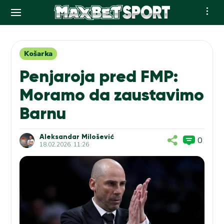
Skip
to
content
Košarka
Penjaroja pred FMP:
Moramo da zaustavimo
Barnu
Aleksandar Milošević
0
18.02.2026. 11:26