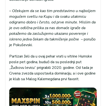
– Očekujem da se kao tim predstavimo u najboljem
mogućem svetlu na Kupu i da svaku utakmicu
odigramo dobro i čvrsto, od prve minute. Mislim da
je ovo odlična prilika za nas domaće igrače da
pokažemo da zaslužujemo ukazano poverenje i
iskreno jedva čekam da takmičenje počne
– poručio
je Pokuševski.
Partizan želi da u ovaj pehar vrati u vitrine Humske
posle pet godina, budući da su poslednji put
„Žućkovu levicu“ prigrabili 2020. godine. Od tada je
Crvena zvezda uspostavila dominaciju, a i ove godine
je klub sa Malog Kalemegdana prvi favorit.