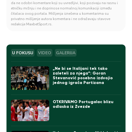
da ne odobri komentare koji su uvredljivi, koji pozivaju na rasnu i
etničku mržnju i ne doprinose normalnoj komunikaciji između
čitalaca ovog portala. Mišljenja iznešena u komentarima su
privatno mišljenje autora komentara i ne odražavaju stavove
redakcije MaxbetSport.rs.
U FOKUSU
VIDEO
GALERIJA
„Ne bi se Italijani tek tako
zaleteli za njega“: Goran
Stevanović posebno izdvojio
jednog igrača Partizana
OTKRIVAMO Portugalac blizu
odlaska iz Zvezde