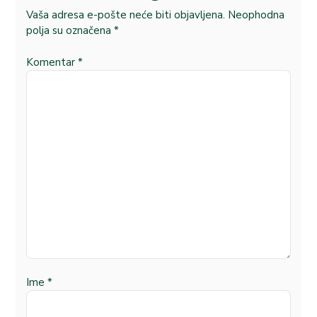
Vaša adresa e-pošte neće biti objavljena.
Neophodna
polja su označena
*
Komentar
*
Ime
*