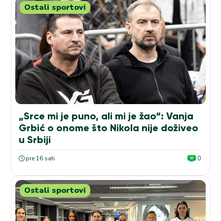
Ostali sportovi
„Srce mi je puno, ali mi je žao“: Vanja
Grbić o onome što Nikola nije doživeo
u Srbiji
pre 16 sati
0
Ostali sportovi