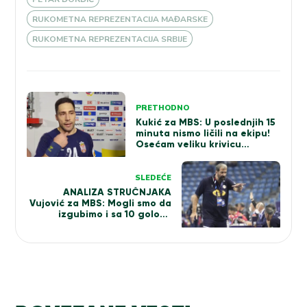
RUKOMETNA REPREZENTACIJA MAĐARSKE
RUKOMETNA REPREZENTACIJA SRBIJE
Kretanje
PRETHODNO
članka
Kukić za MBS: U poslednjih 15
minuta nismo ličili na ekipu!
Osećam veliku krivicu
(VIDEO)
SLEDEĆE
ANALIZA STRUČNJAKA
Vujović za MBS: Mogli smo da
izgubimo i sa 10 golova
razlike! Da li se selektor
nekome dodvorava?