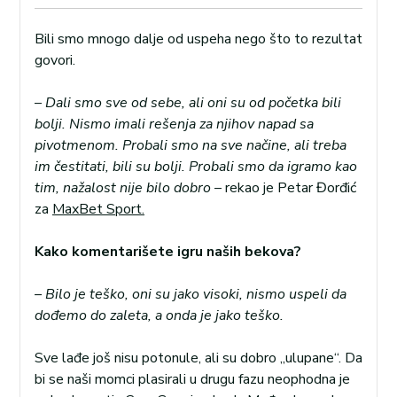
Bili smo mnogo dalje od uspeha nego što to rezultat
govori.
–
Dali smo sve od sebe, ali oni su od početka bili
bolji. Nismo imali rešenja za njihov napad sa
pivotmenom. Probali smo na sve načine, ali treba
im čestitati, bili su bolji. Probali smo da igramo kao
tim, nažalost nije bilo dobro
– rekao je Petar Đorđić
za
MaxBet Sport.
Kako komentarišete igru naših bekova?
– Bilo je teško, oni su jako visoki, nismo uspeli da
dođemo do zaleta, a onda je jako teško.
Sve lađe još nisu potonule, ali su dobro „ulupane“. Da
bi se naši momci plasirali u drugu fazu neophodna je