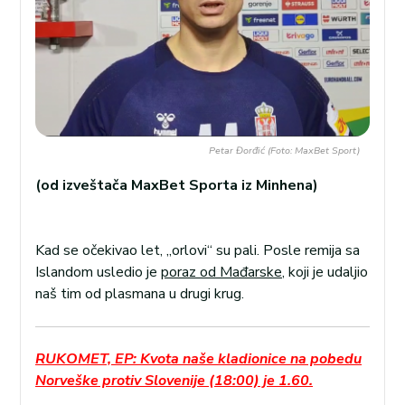
Petar Đorđić (Foto: MaxBet Sport)
(od izveštača MaxBet Sporta iz Minhena)
Kad se očekivao let, „orlovi“ su pali. Posle remija sa
Islandom usledio je
poraz od Mađarske
, koji je udaljio
naš tim od plasmana u drugi krug.
RUKOMET, EP: Kvota naše kladionice na pobedu
Norveške protiv Slovenije (18:00) je 1.60.