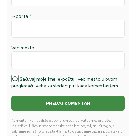
E-pošta
*
Veb mesto
Sačuvaj moje ime, e-poštu i veb mesto u ovom
pregledaču veba za sledeći put kada komentarišem.
Komentari koji sadrže psovke, uvredljive, vulgarne, preteće,
rasističke ili šovinističke poruke neće biti objavljeni. Strogo je
zabranjeno lažno predstavljanje, tj. ostavljanje lažnih podataka u