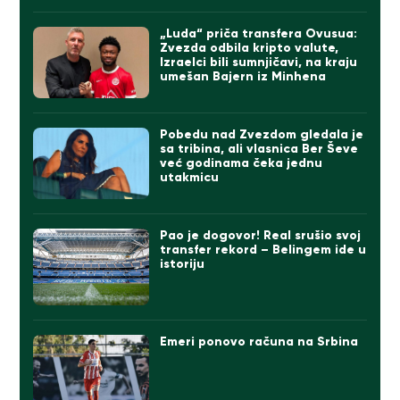
„Luda“ priča transfera Ovusua:
Zvezda odbila kripto valute,
Izraelci bili sumnjičavi, na kraju
umešan Bajern iz Minhena
Pobedu nad Zvezdom gledala je
sa tribina, ali vlasnica Ber Ševe
već godinama čeka jednu
utakmicu
Pao je dogovor! Real srušio svoj
transfer rekord – Belingem ide u
istoriju
Emeri ponovo računa na Srbina