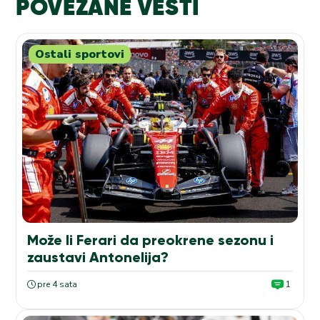
POVEZANE VESTI
Ostali sportovi
Može li Ferari da preokrene sezonu i
zaustavi Antonelija?
pre 4 sata
1