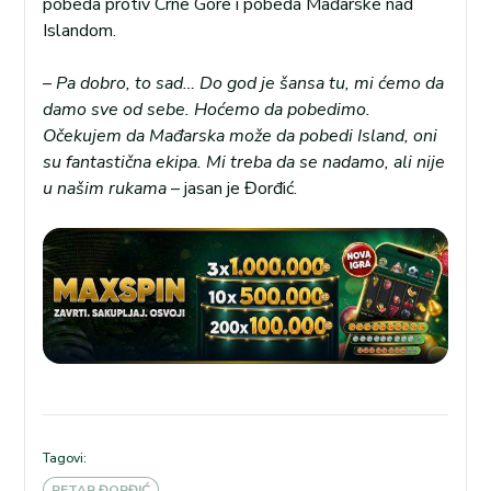
pobeda protiv Crne Gore i pobeda Mađarske nad
Islandom.
–
Pa dobro, to sad… Do god je šansa tu, mi ćemo da
damo sve od sebe. Hoćemo da pobedimo.
Očekujem da Mađarska može da pobedi Island, oni
su fantastična ekipa. Mi treba da se nadamo, ali nije
u našim rukama
– jasan je Đorđić.
Tagovi:
PETAR ĐORĐIĆ