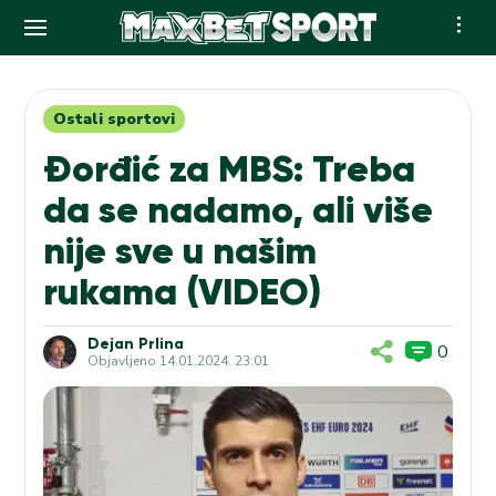
Skip
to
content
Ostali sportovi
Đorđić za MBS: Treba
da se nadamo, ali više
nije sve u našim
rukama (VIDEO)
Dejan Prlina
0
Objavljeno
14.01.2024. 23:01