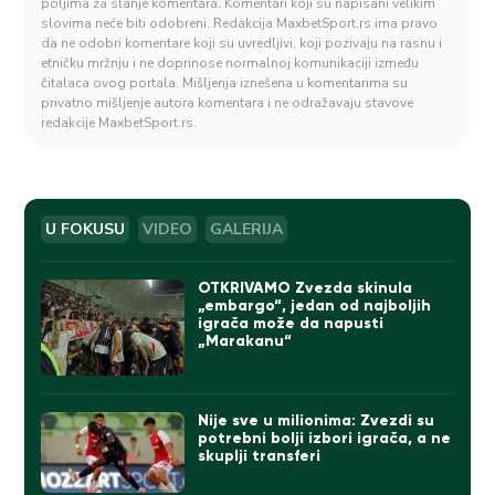
poljima za slanje komentara. Komentari koji su napisani velikim
slovima neće biti odobreni. Redakcija MaxbetSport.rs ima pravo
da ne odobri komentare koji su uvredljivi, koji pozivaju na rasnu i
etničku mržnju i ne doprinose normalnoj komunikaciji između
čitalaca ovog portala. Mišljenja iznešena u komentarima su
privatno mišljenje autora komentara i ne odražavaju stavove
redakcije MaxbetSport.rs.
U FOKUSU
VIDEO
GALERIJA
OTKRIVAMO Zvezda skinula
„embargo“, jedan od najboljih
igrača može da napusti
„Marakanu“
Nije sve u milionima: Zvezdi su
potrebni bolji izbori igrača, a ne
skuplji transferi