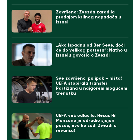
Završeno: Zvezda zaradila
prodajom krilnog napadača u
Izrael
„Ako ispadnu od Ber Ševe, doći
će do velikog potresa“: Natho u
Izraelu govorio o Zvezdi
Sve završeno, pa ipak – ništa!
UEFA stopirala transfer
Partizana u najgorem mogućem
trenutku
UEFA već odlučila: Hesus Hil
Manzano je odradio sjajan
posao, evo ko sudi Zvezdi u
revanšu!