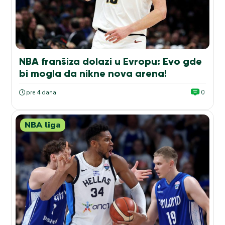
NBA franšiza dolazi u Evropu: Evo gde
bi mogla da nikne nova arena!
pre 4 dana
0
NBA liga