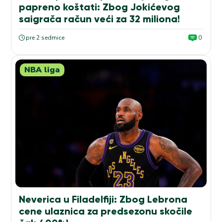
papreno koštati: Zbog Jokićevog
saigrača račun veći za 32 miliona!
pre 2 sedmice
0
NBA liga
Neverica u Filadelfiji: Zbog Lebrona
cene ulaznica za predsezonu skočile