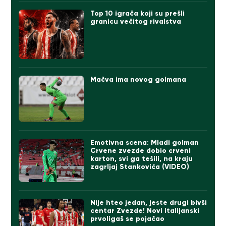
Top 10 igrača koji su prešli
granicu večitog rivalstva
Mačva ima novog golmana
Emotivna scena: Mladi golman
Crvene zvezde dobio crveni
karton, svi ga tešili, na kraju
zagrljaj Stankovića (VIDEO)
Nije hteo jedan, jeste drugi bivši
centar Zvezde! Novi italijanski
prvoligaš se pojačao