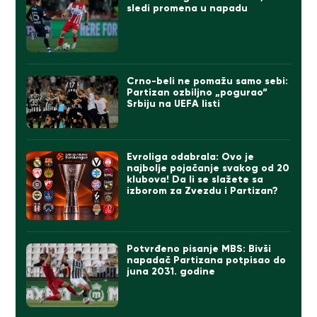
sledi promena u napadu
Crno-beli ne pomažu samo sebi:
Partizan ozbiljno „pogurao“
Srbiju na UEFA listi
Evroliga odabrala: Ovo je
najbolje pojačanje svakog od 20
klubova! Da li se slažete sa
izborom za Zvezdu i Partizan?
Potvrđeno pisanje MBS: Bivši
napadač Partizana potpisao do
juna 2031. godine