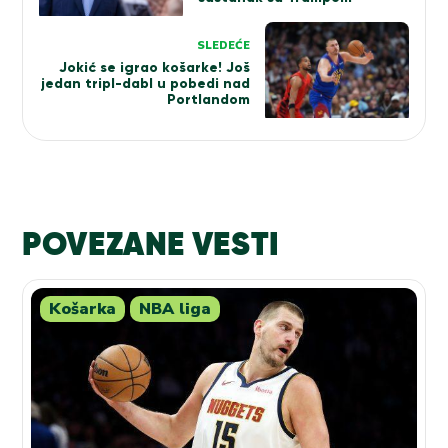
SLEDEĆE
Jokić se igrao košarke! Još
jedan tripl-dabl u pobedi nad
Portlandom
POVEZANE VESTI
Košarka
NBA liga