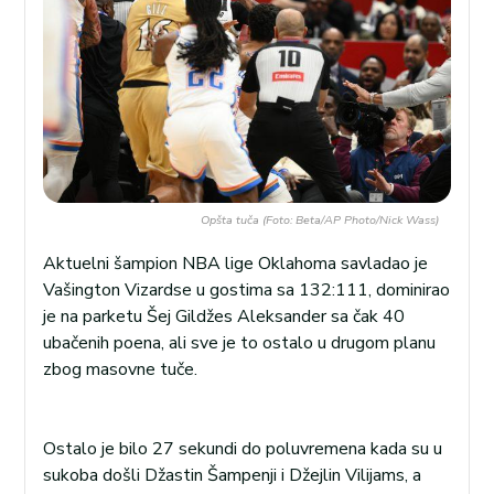
Opšta tuča (Foto: Beta/AP Photo/Nick Wass)
Aktuelni šampion NBA lige Oklahoma savladao je
Vašington Vizardse u gostima sa 132:111, dominirao
je na parketu Šej Gildžes Aleksander sa čak 40
ubačenih poena, ali sve je to ostalo u drugom planu
zbog masovne tuče.
Ostalo je bilo 27 sekundi do poluvremena kada su u
sukoba došli Džastin Šampenji i Džejlin Vilijams, a