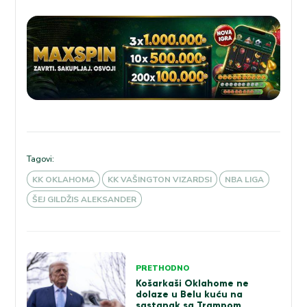
Tagovi:
KK OKLAHOMA
KK VAŠINGTON VIZARDSI
NBA LIGA
ŠEJ GILDŽIS ALEKSANDER
Kretanje
PRETHODNO
članka
Košarkaši Oklahome ne
dolaze u Belu kuću na
sastanak sa Trampom