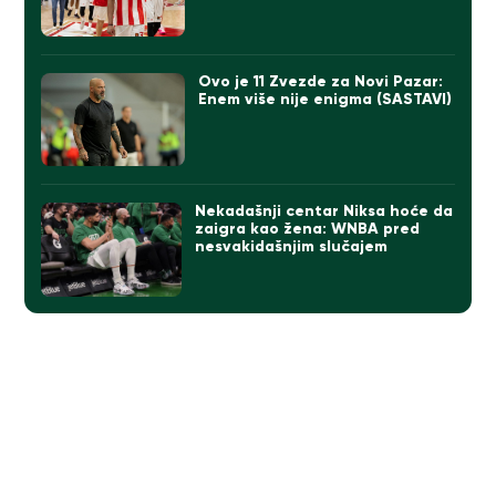
Ovo je 11 Zvezde za Novi Pazar:
Enem više nije enigma (SASTAVI)
Nekadašnji centar Niksa hoće da
zaigra kao žena: WNBA pred
nesvakidašnjim slučajem