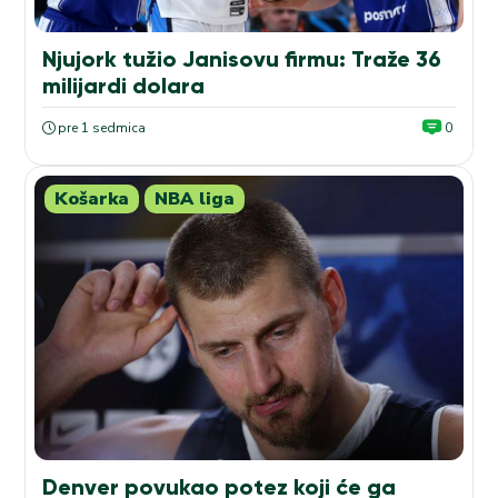
Njujork tužio Janisovu firmu: Traže 36
milijardi dolara
pre 1 sedmica
0
Košarka
NBA liga
Denver povukao potez koji će ga