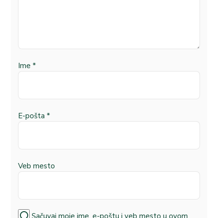
Ime
*
E-pošta
*
Veb mesto
Sačuvaj moje ime, e-poštu i veb mesto u ovom