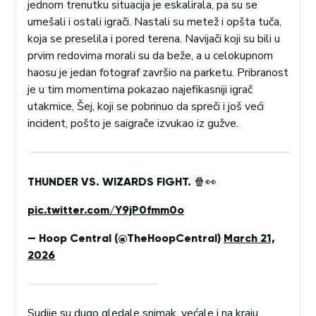
jednom trenutku situacija je eskalirala, pa su se
umešali i ostali igrači. Nastali su metež i opšta tuča,
koja se preselila i pored terena. Navijači koji su bili u
prvim redovima morali su da beže, a u celokupnom
haosu je jedan fotograf završio na parketu. Pribranost
je u tim momentima pokazao najefikasniji igrač
utakmice, Šej, koji se pobrinuo da spreči i još veći
incident, pošto je saigrače izvukao iz gužve.
THUNDER VS. WIZARDS FIGHT. 🍿👀
pic.twitter.com/Y9jP0fmm0o
— Hoop Central (@TheHoopCentral)
March 21,
2026
Sudije su dugo gledale snimak, većale i na kraju