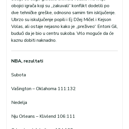
obojici igrača koji su „zakuvali“ konflikt dodelili po
dve tehničke greške, odnosno samim tim isključenje.
Ubrzo su iskuljučenje popili i Ej Džej Mičel i Kejson
Volas, ali ostaje nejasno kako je „preživeo“ Entoni Gil,
budući da je bio u centru sukoba. Vrlo moguće da će
kaznu dobiti naknadno.
NBA, rezultati
Subota
Vašington – Oklahoma 111:132
Nedelja
Nju Orleans – Klivlend 106:111