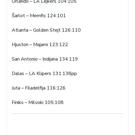
Orlando – LA Lejkers 104:105
Šarlot – Memfis 124:101
Atlanta – Golden Stejt 126:110
Hjuston – Majami 123:122
San Antonio – Indijana 134:119
Dalas – LA Klipers 131:138pp
Juta – Filadelfija 116:126
Finiks – Milvoki 105:108