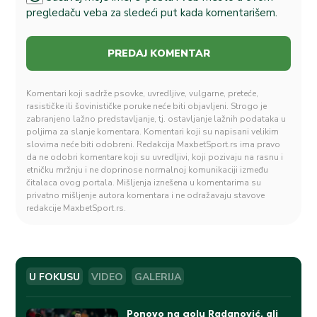
pregledaču veba za sledeći put kada komentarišem.
Komentari koji sadrže psovke, uvredljive, vulgarne, preteće,
rasističke ili šovinističke poruke neće biti objavljeni. Strogo je
zabranjeno lažno predstavljanje, tj. ostavljanje lažnih podataka u
poljima za slanje komentara. Komentari koji su napisani velikim
slovima neće biti odobreni. Redakcija MaxbetSport.rs ima pravo
da ne odobri komentare koji su uvredljivi, koji pozivaju na rasnu i
etničku mržnju i ne doprinose normalnoj komunikaciji između
čitalaca ovog portala. Mišljenja iznešena u komentarima su
privatno mišljenje autora komentara i ne odražavaju stavove
redakcije MaxbetSport.rs.
U FOKUSU
VIDEO
GALERIJA
Ponovo na golu Radanović, ali