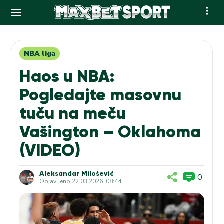
Skip
to
content
NBA liga
Haos u NBA:
Pogledajte masovnu
tuču na meču
Vašington – Oklahoma
(VIDEO)
Aleksandar Milošević
0
Objavljeno
22.03.2026. 08:44