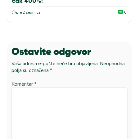
čak 400%!
pre 2 sedmice
0
Ostavite odgovor
Vaša adresa e-pošte neće biti objavljena.
Neophodna
polja su označena
*
Komentar
*