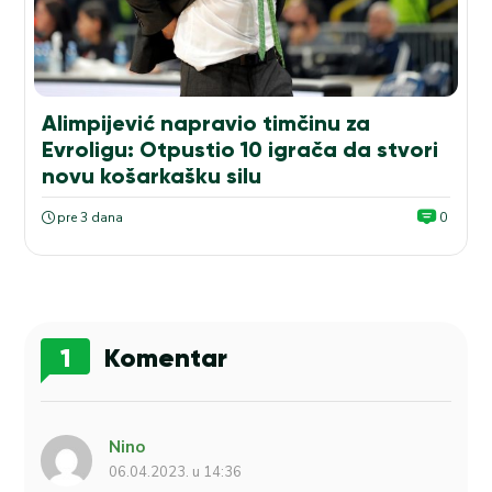
Alimpijević napravio timčinu za
Evroligu: Otpustio 10 igrača da stvori
novu košarkašku silu
pre 3 dana
0
1
Komentar
Nino
06.04.2023. u 14:36