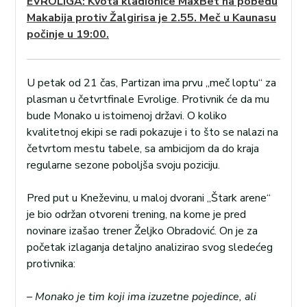
EVROLIGA: Kvota kladionice MaxBet na pobedu
Makabija protiv Žalgirisa je 2.55. Meč u Kaunasu
počinje u 19:00.
U petak od 21 čas, Partizan ima prvu „meč loptu“ za
plasman u četvrtfinale Evrolige. Protivnik će da mu
bude Monako u istoimenoj državi. O koliko
kvalitetnoj ekipi se radi pokazuje i to što se nalazi na
četvrtom mestu tabele, sa ambicijom da do kraja
regularne sezone poboljša svoju poziciju.
Pred put u Kneževinu, u maloj dvorani „Štark arene“
je bio održan otvoreni trening, na kome je pred
novinare izašao trener Željko Obradović. On je za
početak izlaganja detaljno analizirao svog sledećeg
protivnika:
– Monako je tim koji ima izuzetne pojedince, ali