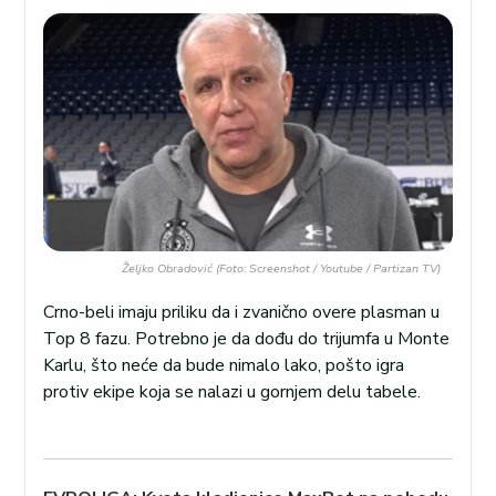
Željko Obradović (Foto: Screenshot / Youtube / Partizan TV)
Crno-beli imaju priliku da i zvanično overe plasman u
Top 8 fazu. Potrebno je da dođu do trijumfa u Monte
Karlu, što neće da bude nimalo lako, pošto igra
protiv ekipe koja se nalazi u gornjem delu tabele.