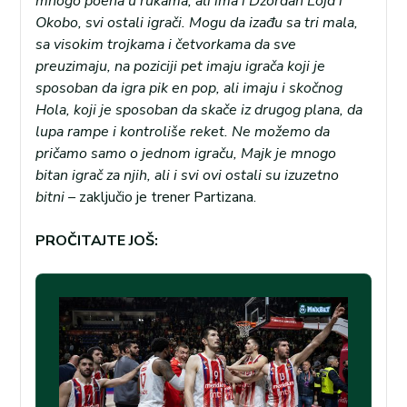
mnogo poena u rukama, ali ima i Džordan Lojd i
Okobo, svi ostali igrači. Mogu da izađu sa tri mala,
sa visokim trojkama i četvorkama da sve
preuzimaju, na poziciji pet imaju igrača koji je
sposoban da igra pik en pop, ali imaju i skočnog
Hola, koji je sposoban da skače iz drugog plana, da
lupa rampe i kontroliše reket. Ne možemo da
pričamo samo o jednom igraču, Majk je mnogo
bitan igrač za njih, ali i svi ovi ostali su izuzetno
bitni –
zaključio je trener Partizana.
PROČITAJTE JOŠ: