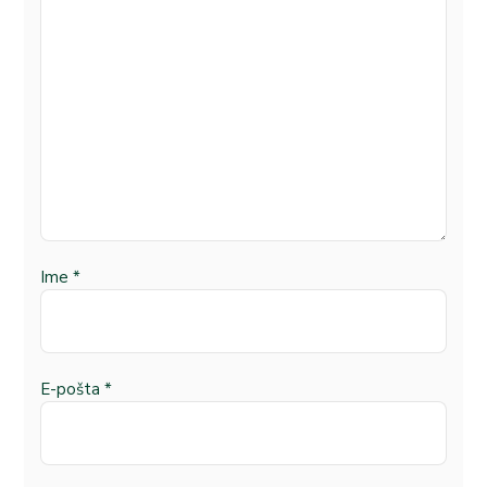
Ime
*
E-pošta
*