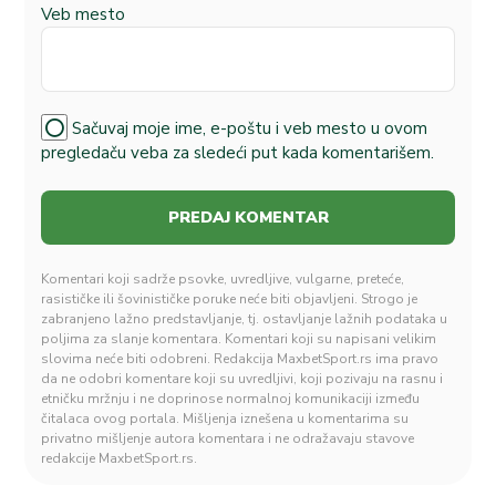
Veb mesto
Sačuvaj moje ime, e-poštu i veb mesto u ovom
pregledaču veba za sledeći put kada komentarišem.
Komentari koji sadrže psovke, uvredljive, vulgarne, preteće,
rasističke ili šovinističke poruke neće biti objavljeni. Strogo je
zabranjeno lažno predstavljanje, tj. ostavljanje lažnih podataka u
poljima za slanje komentara. Komentari koji su napisani velikim
slovima neće biti odobreni. Redakcija MaxbetSport.rs ima pravo
da ne odobri komentare koji su uvredljivi, koji pozivaju na rasnu i
etničku mržnju i ne doprinose normalnoj komunikaciji između
čitalaca ovog portala. Mišljenja iznešena u komentarima su
privatno mišljenje autora komentara i ne odražavaju stavove
redakcije MaxbetSport.rs.