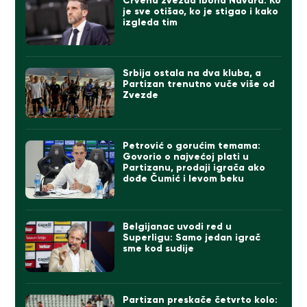
Crvena zvezda Ibona Navara: Ko
je sve otišao, ko je stigao i kako
izgleda tim
Srbija ostala na dva kluba, a
Partizan trenutno vuče više od
Zvezde
Petrović o gorućim temama:
Govorio o najvećoj plati u
Partizanu, prodaji igrača ako
dođe Čumić i levom beku
Belgijanac uvodi red u
Superligu: Samo jedan igrač
sme kod sudije
Partizan preskače četvrto kolo: