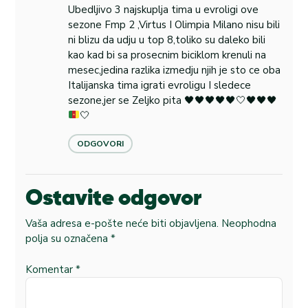
Ubedljivo 3 najskuplja tima u evroligi ove
sezone Fmp 2 ,Virtus I Olimpia Milano nisu bili
ni blizu da udju u top 8,toliko su daleko bili
kao kad bi sa prosecnim biciklom krenuli na
mesec,jedina razlika izmedju njih je sto ce oba
Italijanska tima igrati evroligu I sledece
sezone,jer se Zeljko pita
🖤
🖤
🖤
🖤
🖤
🤍
🖤
🖤
🖤
🤍
ODGOVORI
Ostavite odgovor
Vaša adresa e-pošte neće biti objavljena.
Neophodna
polja su označena
*
Komentar
*