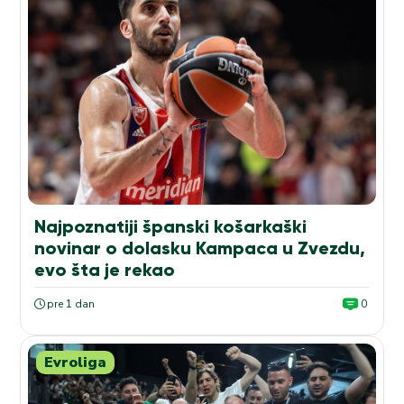
Najpoznatiji španski košarkaški
novinar o dolasku Kampaca u Zvezdu,
evo šta je rekao
pre 1 dan
0
Evroliga