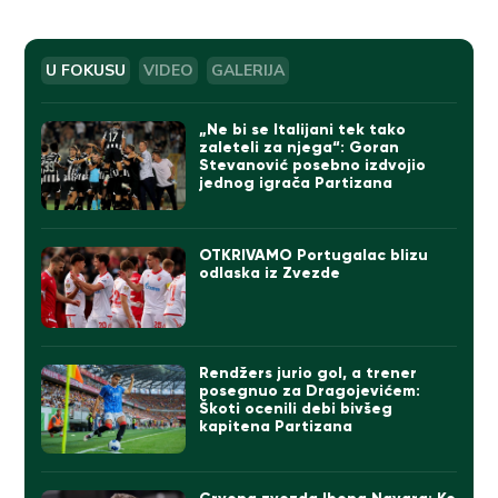
U FOKUSU
VIDEO
GALERIJA
„Ne bi se Italijani tek tako
zaleteli za njega“: Goran
Stevanović posebno izdvojio
jednog igrača Partizana
OTKRIVAMO Portugalac blizu
odlaska iz Zvezde
Rendžers jurio gol, a trener
posegnuo za Dragojevićem:
Škoti ocenili debi bivšeg
kapitena Partizana