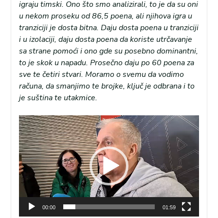
igraju timski. Ono što smo analizirali, to je da su oni
u nekom proseku od 86,5 poena, ali njihova igra u
tranziciji je dosta bitna. Daju dosta poena u tranziciji
i u izolaciji, daju dosta poena da koriste utrčavanje
sa strane pomoći i ono gde su posebno dominantni,
to je skok u napadu. Prosečno daju po 60 poena za
sve te četiri stvari. Moramo o svemu da vodimo
računa, da smanjimo te brojke, ključ je odbrana i to
je suština te utakmice.
Pregledač
video
zapisa
00:00
01:59