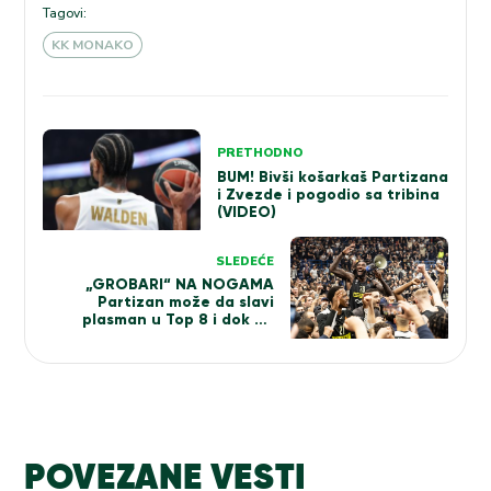
Tagovi:
KK MONAKO
Kretanje
PRETHODNO
članka
BUM! Bivši košarkaš Partizana
i Zvezde i pogodio sa tribina
(VIDEO)
SLEDEĆE
„GROBARI“ NA NOGAMA
Partizan može da slavi
plasman u Top 8 i dok ne
igra! Evo kako
POVEZANE VESTI