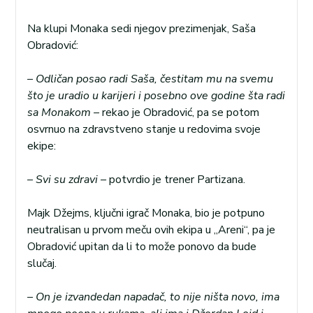
Na klupi Monaka sedi njegov prezimenjak, Saša
Obradović:
– Odličan posao radi Saša, čestitam mu na svemu
što je uradio u karijeri i posebno ove godine šta radi
sa Monakom –
rekao je Obradović, pa se potom
osvrnuo na zdravstveno stanje u redovima svoje
ekipe:
– Svi su zdravi –
potvrdio je trener Partizana.
Majk Džejms, ključni igrač Monaka, bio je potpuno
neutralisan u prvom meču ovih ekipa u „Areni“, pa je
Obradović upitan da li to može ponovo da bude
slučaj.
– On je izvandedan napadač, to nije ništa novo, ima