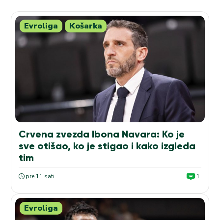
Evroliga
Košarka
Crvena zvezda Ibona Navara: Ko je
sve otišao, ko je stigao i kako izgleda
tim
pre 11 sati
1
Evroliga