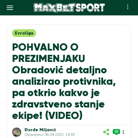
Skip
to
content
Evroliga
POHVALNO O
PREZIMENJAKU
Obradović detaljno
analizirao protivnika,
pa otkrio kakvo je
zdravstveno stanje
ekipe! (VIDEO)
Đorđe Miljanić
1
Objavljeno
06.04.2023. 14:03