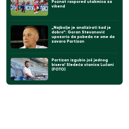
Poznat raspored utakmica za
vikend
„Najbolje je analizirati kad je
dobro“: Goran Stevanović
upozorio da pobeda ne sme da
zavara Partizan
Partizan izgubio još jednog
bisera! Sledeća stanica Lučani
(FOTO)