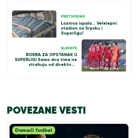
Kretanje
PRETHODNO
članka
Loznica ispala… Velelepni
stadion za Srpsku i
Superligu!
SLEDEĆE
BORBA ZA OPSTANAK U
SUPERLIGI Samo dva tima ne
strahuju od direktnog
ispadanja! Jedan klub gotovo
prežaljen
POVEZANE VESTI
Domaći fudbal