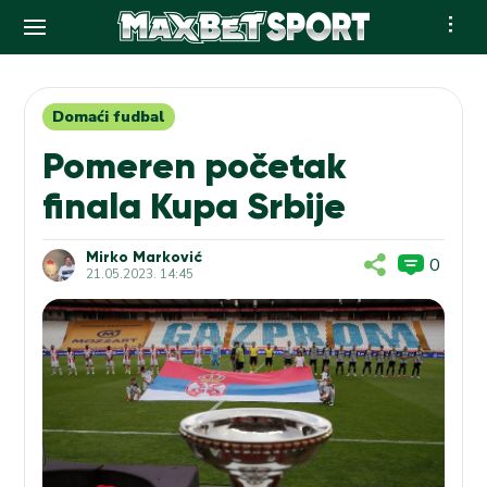
Skip
to
content
Domaći fudbal
Pomeren početak
finala Kupa Srbije
Mirko Marković
0
21.05.2023. 14:45