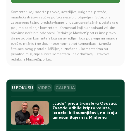
Komentari koji sadrže psovke, uvredljive, vulgarne, preteće,
rasističke ili šovinističke poruke neće biti objavljeni. Strogo je
zabranjeno lažno predstavljanje, tj. ostavljanje lažnih podataka u
poljima za slanje komentara. Komentari koji su napisani velikim
slovima neće biti odobreni. Redakcija MaxbetSport.rs ima pravo
da ne odobri komentare koji su uvredljivi, koji pozivaju na rasnu i
etničku mržnju i ne doprinose normalnoj komunikaciji između
čitalaca ovog portala. Mišljenja iznešena u komentarima su
privatno mišljenje autora komentara i ne odražavaju stavove
redakcije MaxbetSport.rs.
U FOKUSU
VIDEO
GALERIJA
„Luda“ priča transfera Ovusua:
Zvezda odbila kripto valute,
Izraelci bili sumnjičavi, na kraju
umešan Bajern iz Minhena