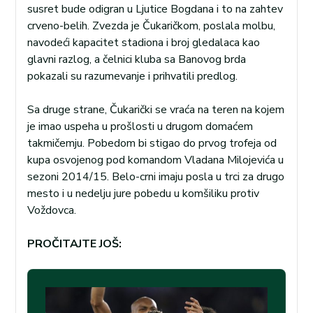
susret bude odigran u Ljutice Bogdana i to na zahtev
crveno-belih. Zvezda je Čukaričkom, poslala molbu,
navodeći kapacitet stadiona i broj gledalaca kao
glavni razlog, a čelnici kluba sa Banovog brda
pokazali su razumevanje i prihvatili predlog.
Sa druge strane, Čukarički se vraća na teren na kojem
je imao uspeha u prošlosti u drugom domaćem
takmičemju. Pobedom bi stigao do prvog trofeja od
kupa osvojenog pod komandom Vladana Milojevića u
sezoni 2014/15. Belo-crni imaju posla u trci za drugo
mesto i u nedelju jure pobedu u komšiliku protiv
Voždovca.
PROČITAJTE JOŠ: