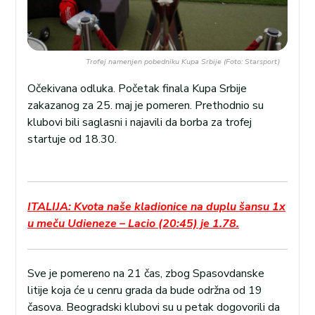
Trofej namenjen pobedniku Kupa Srbije (Foto: Starsport)
Očekivana odluka. Početak finala Kupa Srbije
zakazanog za 25. maj je pomeren. Prethodnio su
klubovi bili saglasni i najavili da borba za trofej
startuje od 18.30.
ITALIJA: Kvota naše kladionice na duplu šansu 1x
u meču Udieneze – Lacio (20:45) je 1.78.
Sve je pomereno na 21 čas, zbog Spasovdanske
litije koja će u cenru grada da bude održna od 19
časova. Beogradski klubovi su u petak dogovorili da