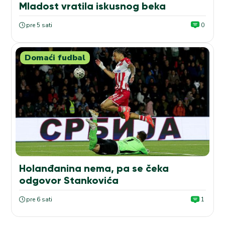
Mladost vratila iskusnog beka
pre 5 sati
0
Domaći fudbal
Holanđanina nema, pa se čeka
odgovor Stankovića
pre 6 sati
1