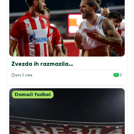
Zvezda ih razmazila…
pre 2 sata
0
Domaći fudbal