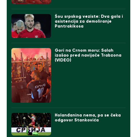
Šou srpskog veziste: Dva gola i
asistencija za demoliranje
Pantrakikosa
Gori na Crnom moru: Salah
izašao pred navijače Trabzona
(VIDEO)
Holanđanina nema, pa se čeka
odgovor Stankovića