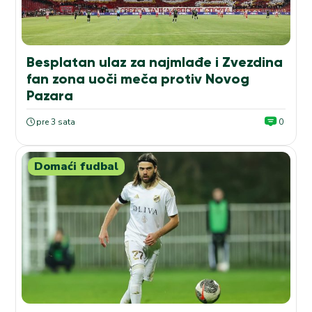
Besplatan ulaz za najmlađe i Zvezdina
fan zona uoči meča protiv Novog
Pazara
pre 3 sata
0
Domaći fudbal