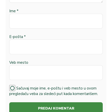
Ime
*
E-pošta
*
Veb mesto
Sačuvaj moje ime, e-poštu i veb mesto u ovom
pregledaču veba za sledeći put kada komentarišem.