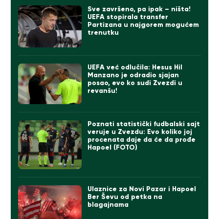
Sve završeno, pa ipak – ništa!
UEFA stopirala transfer
Partizana u najgorem mogućem
trenutku
UEFA već odlučila: Hesus Hil
Manzano je odradio sjajan
posao, evo ko sudi Zvezdi u
revanšu!
Poznati statistički fudbalski sajt
veruje u Zvezdu: Evo koliko joj
procenata daje da će da prođe
Hapoel (FOTO)
Ulaznice za Novi Pazar i Hapoel
Ber Ševu od petka na
blagajnama