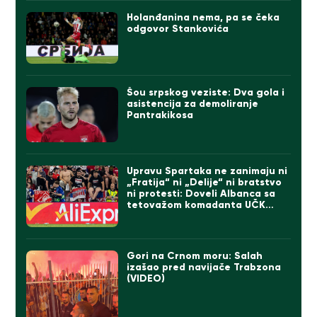
Holanđanina nema, pa se čeka
odgovor Stankovića
Šou srpskog veziste: Dva gola i
asistencija za demoliranje
Pantrakikosa
Upravu Spartaka ne zanimaju ni
„Fratija“ ni „Delije“ ni bratstvo
ni protesti: Doveli Albanca sa
tetovažom komadanta UČK
(FOTO)
Gori na Crnom moru: Salah
izašao pred navijače Trabzona
(VIDEO)