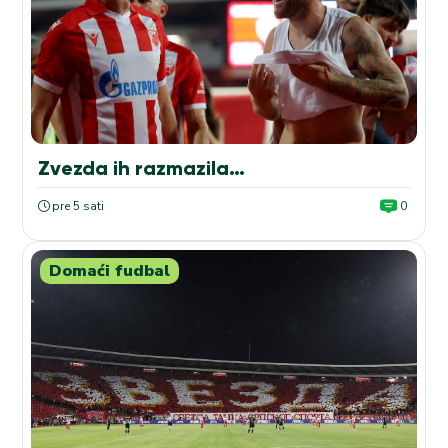
Zvezda ih razmazila…
pre 5 sati
0
Domaći fudbal