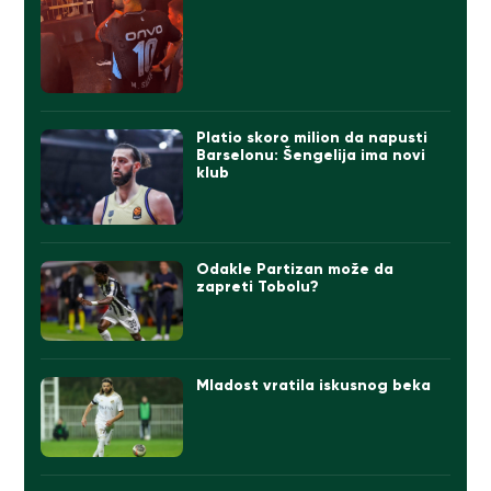
Platio skoro milion da napusti
Barselonu: Šengelija ima novi
klub
Odakle Partizan može da
zapreti Tobolu?
Mladost vratila iskusnog beka