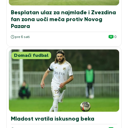
Besplatan ulaz za najmlađe i Zvezdina
fan zona uoči meča protiv Novog
Pazara
pre 6 sati
0
Domaći fudbal
Mladost vratila iskusnog beka