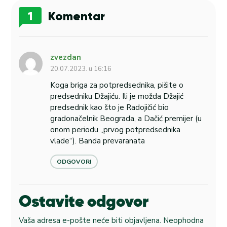
1
Komentar
zvezdan
20.07.2023. u 16:16
Koga briga za potpredsednika, pišite o
predsedniku Džajiću. Ili je možda Džajić
predsednik kao što je Radojičić bio
gradonačelnik Beograda, a Dačić premijer (u
onom periodu „prvog potpredsednika
vlade“). Banda prevaranata
ODGOVORI
Ostavite odgovor
Vaša adresa e-pošte neće biti objavljena.
Neophodna