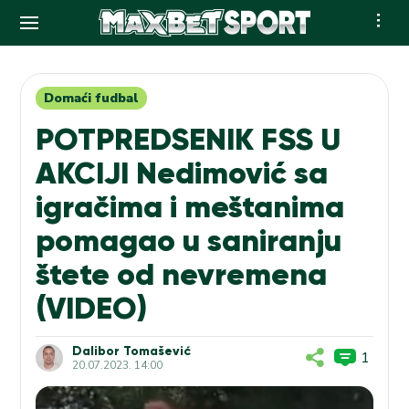
Skip
to
content
Domaći fudbal
POTPREDSENIK FSS U
AKCIJI Nedimović sa
igračima i meštanima
pomagao u saniranju
štete od nevremena
(VIDEO)
Dalibor Tomašević
1
20.07.2023. 14:00