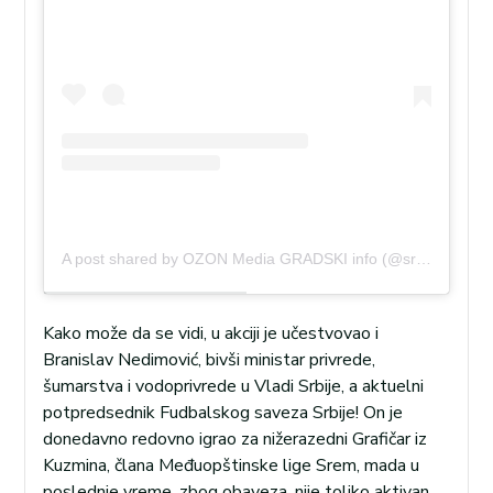
A post shared by OZON Media GRADSKI info (@sremskamitrovica.ozon)
Kako može da se vidi, u akciji je učestvovao i
Branislav Nedimović, bivši ministar privrede,
šumarstva i vodoprivrede u Vladi Srbije, a aktuelni
potpredsednik Fudbalskog saveza Srbije! On je
donedavno redovno igrao za nižerazedni Grafičar iz
Kuzmina, člana Međuopštinske lige Srem, mada u
poslednje vreme, zbog obaveza, nije toliko aktivan.