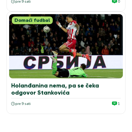
pre 9 sati
0
Domaći fudbal
Holanđanina nema, pa se čeka
odgovor Stankovića
pre 9 sati
1