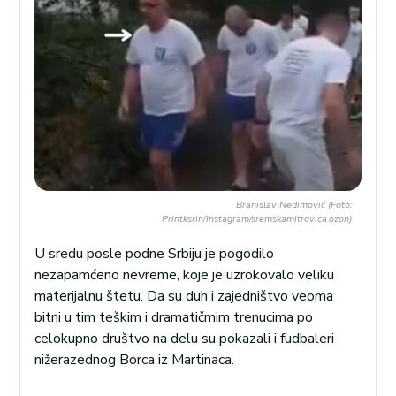
Branislav Nedimović (Foto:
Printksrin/Instagram/sremskamitrovica.ozon)
U sredu posle podne Srbiju je pogodilo
nezapamćeno nevreme, koje je uzrokovalo veliku
materijalnu štetu. Da su duh i zajedništvo veoma
bitni u tim teškim i dramatičmim trenucima po
celokupno društvo na delu su pokazali i fudbaleri
nižerazednog Borca iz Martinaca.