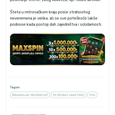
Šteta u mitrovačkom kraju posle strahovitog
neveremena je velika, ali se sve poteškoće lakše
podnose kada postoji duh zajedništva i solidarnosti.
Tagovi:
BRANISLAV NEDIMOVIĆ
FK BORAC MARTINCI
FSS