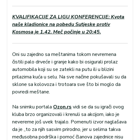
KVALIFIKACIJE ZA LIGU KONFERENCIJE: Kvota
naše kladionice na pobedu Sutjeske protiv
Kosmosa je 1.42. Meč počinje u 20:45.
Oni su zajedno sa meštanima tokom nevremena
čistili palo drveće i granje kako bi osigurali prolaz
automobila koji su se zatekli na putu ili u blizini
prilazima kuća u selu. Na sve načine pokušavali su da
sklone sa kolovoza i trotoara sve što bi moglo da
povredi meštane.
Na snimku portala
Ozon.rs
vidi se da su igrači ovog
kluba brzo organizovali i krenuli sa akcijom, iako je
nevereme još uvek trajalo. Pomenuti izvor naglašava
da je „to za njih sasvim prirodno, jer u selima takva
međusobna podrška i pomoć članova zajednice nisu