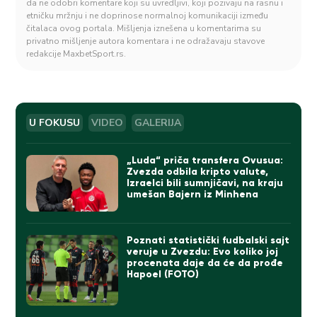
da ne odobri komentare koji su uvredljivi, koji pozivaju na rasnu i
etničku mržnju i ne doprinose normalnoj komunikaciji između
čitalaca ovog portala. Mišljenja iznešena u komentarima su
privatno mišljenje autora komentara i ne odražavaju stavove
redakcije MaxbetSport.rs.
U FOKUSU
VIDEO
GALERIJA
„Luda“ priča transfera Ovusua:
Zvezda odbila kripto valute,
Izraelci bili sumnjičavi, na kraju
umešan Bajern iz Minhena
Poznati statistički fudbalski sajt
veruje u Zvezdu: Evo koliko joj
procenata daje da će da prođe
Hapoel (FOTO)