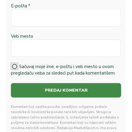
E-pošta
*
Veb mesto
Sačuvaj moje ime, e-poštu i veb mesto u ovom
pregledaču veba za sledeći put kada komentarišem.
Komentari koji sadrže psovke, uvredljive, vulgarne, preteće,
rasističke ili šovinističke poruke neće biti objavljeni. Strogo je
zabranjeno lažno predstavljanje, tj. ostavljanje lažnih podataka u
poljima za slanje komentara. Komentari koji su napisani velikim
slovima neće biti odobreni. Redakcija MaxbetSport.rs ima pravo