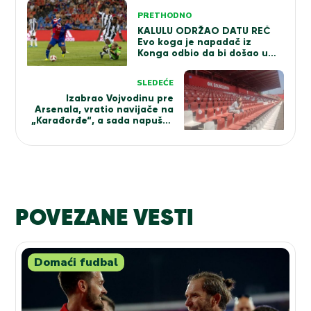
Kretanje
PRETHODNO
članka
KALULU ODRŽAO DATU REČ
Evo koga je napadač iz
Konga odbio da bi došao u
Partizan…
SLEDEĆE
Izabrao Vojvodinu pre
Arsenala, vratio navijače na
„Karađorđe“, a sada napušta
klub posle osam godina
uspešnog rada! Ovo je priča
Miloša Subotina za MBS
(FOTO+VIDEO)
POVEZANE VESTI
Domaći fudbal