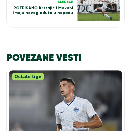
SLEDEĆE
POTPISANO Krstajić i Makabi
imaju novog aduta u napadu
POVEZANE VESTI
Ostale lige