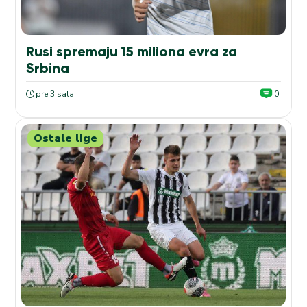
Rusi spremaju 15 miliona evra za
Srbina
pre 3 sata
0
Ostale lige