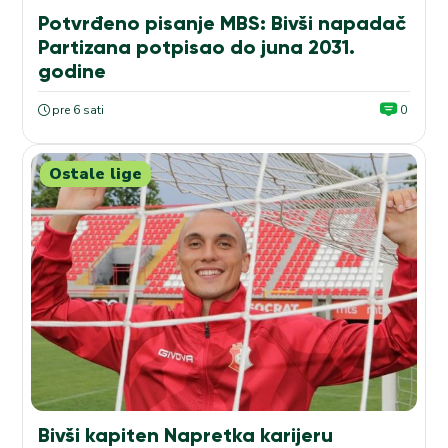
Potvrđeno pisanje MBS: Bivši napadač
Partizana potpisao do juna 2031.
godine
pre 6 sati
0
Ostale lige
Bivši kapiten Napretka karijeru