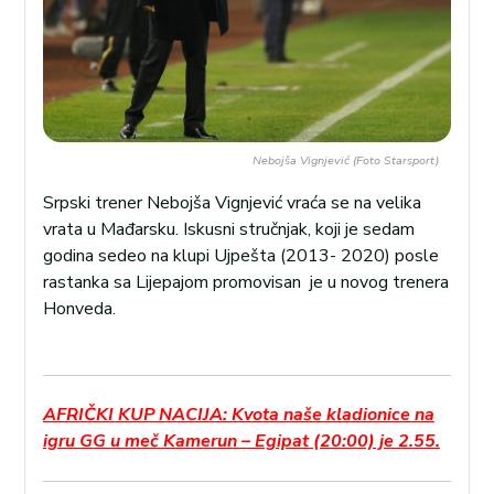
Nebojša Vignjević (Foto Starsport)
Srpski trener Nebojša Vignjević vraća se na velika
vrata u Mađarsku. Iskusni stručnjak, koji je sedam
godina sedeo na klupi Ujpešta (2013- 2020) posle
rastanka sa Lijepajom promovisan je u novog trenera
Honveda.
AFRIČKI KUP NACIJA: Kvota naše kladionice na
igru GG u meč Kamerun – Egipat (20:00) je 2.55.