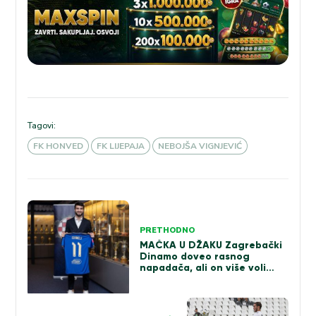
Tagovi:
FK HONVED
FK LIJEPAJA
NEBOJŠA VIGNJEVIĆ
Kretanje
članka
PRETHODNO
MAČKA U DŽAKU Zagrebački
Dinamo doveo rasnog
napadača, ali on više voli
kafanu od fudbalskih terena