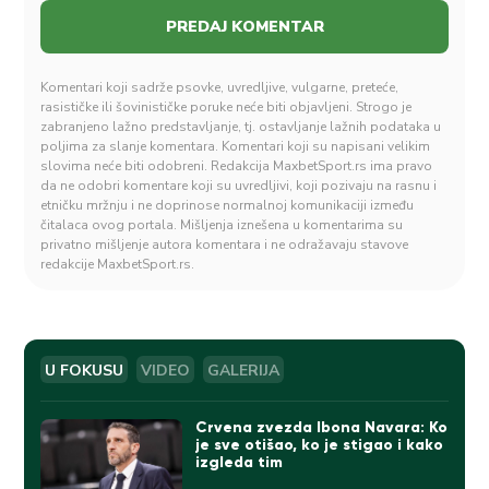
Komentari koji sadrže psovke, uvredljive, vulgarne, preteće,
rasističke ili šovinističke poruke neće biti objavljeni. Strogo je
zabranjeno lažno predstavljanje, tj. ostavljanje lažnih podataka u
poljima za slanje komentara. Komentari koji su napisani velikim
slovima neće biti odobreni. Redakcija MaxbetSport.rs ima pravo
da ne odobri komentare koji su uvredljivi, koji pozivaju na rasnu i
etničku mržnju i ne doprinose normalnoj komunikaciji između
čitalaca ovog portala. Mišljenja iznešena u komentarima su
privatno mišljenje autora komentara i ne odražavaju stavove
redakcije MaxbetSport.rs.
U FOKUSU
VIDEO
GALERIJA
Crvena zvezda Ibona Navara: Ko
je sve otišao, ko je stigao i kako
izgleda tim