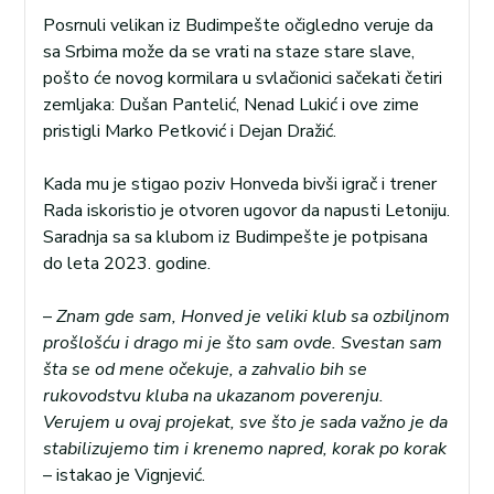
Posrnuli velikan iz Budimpešte očigledno veruje da
sa Srbima može da se vrati na staze stare slave,
pošto će novog kormilara u svlačionici sačekati četiri
zemljaka: Dušan Pantelić, Nenad Lukić i ove zime
pristigli Marko Petković i Dejan Dražić.
Kada mu je stigao poziv Honveda bivši igrač i trener
Rada iskoristio je otvoren ugovor da napusti Letoniju.
Saradnja sa sa klubom iz Budimpešte je potpisana
do leta 2023. godine.
–
Znam gde sam, Honved je veliki klub sa ozbiljnom
prošlošću i drago mi je što sam ovde. Svestan sam
šta se od mene očekuje, a zahvalio bih se
rukovodstvu kluba na ukazanom poverenju.
Verujem u ovaj projekat, sve što je sada važno je da
stabilizujemo tim i krenemo napred, korak po korak
– istakao je Vignjević.