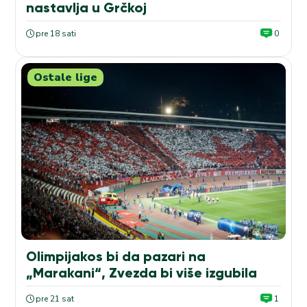
nastavlja u Grčkoj
pre 18 sati
0
Ostale lige
Olimpijakos bi da pazari na
„Marakani“, Zvezda bi više izgubila
pre 21 sat
1