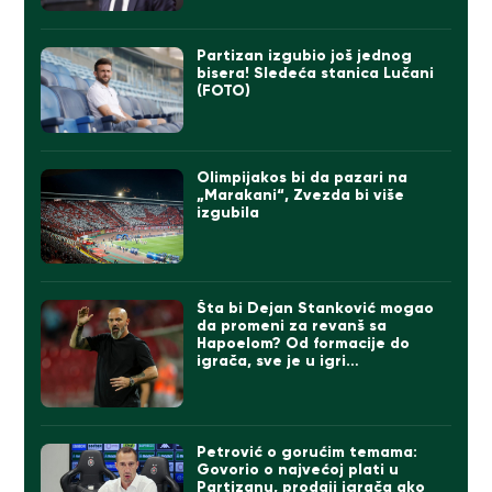
Partizan izgubio još jednog
bisera! Sledeća stanica Lučani
(FOTO)
Olimpijakos bi da pazari na
„Marakani“, Zvezda bi više
izgubila
Šta bi Dejan Stanković mogao
da promeni za revanš sa
Hapoelom? Od formacije do
igrača, sve je u igri…
Petrović o gorućim temama:
Govorio o najvećoj plati u
Partizanu, prodaji igrača ako