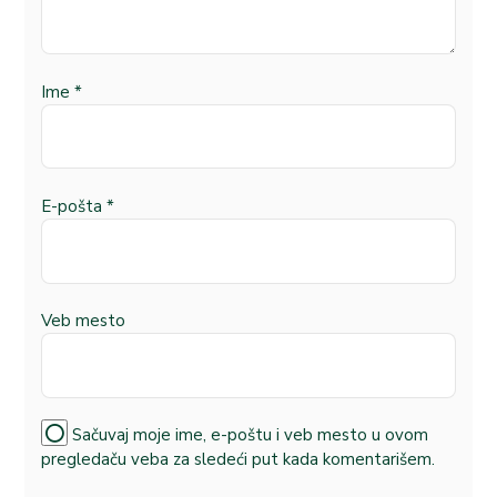
Ime
*
E-pošta
*
Veb mesto
Sačuvaj moje ime, e-poštu i veb mesto u ovom
pregledaču veba za sledeći put kada komentarišem.