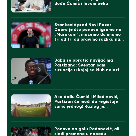
dođe Čumić i levom beku
Stanković pred Novi Pazar:
Dobro je što ponovo igramo na
„Marakani“, možemo da imamo
tri od tri da pravimo razliku na
direktne konkurente
Baba se obratio navijačima
Partizana: Svestan sam
situacije u kojoj se klub nalazi
Ako dođu Čumić i Miladinović,
Partizan će moći da registuje
samo jednog! Razlog je…
Ponovo na golu Radanović, ali
sledi promena u napadu