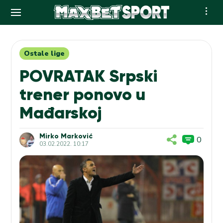
Skip
to
content
Ostale lige
POVRATAK Srpski
trener ponovo u
Mađarskoj
Mirko Marković
0
03.02.2022. 10:17