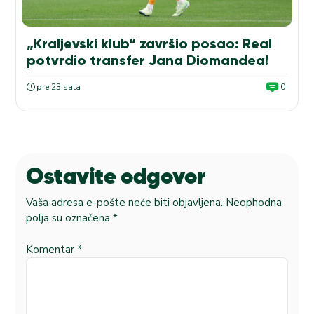
„Kraljevski klub“ završio posao: Real
potvrdio transfer Jana Diomandea!
pre 23 sata
0
Ostavite odgovor
Vaša adresa e-pošte neće biti objavljena.
Neophodna
polja su označena
*
Komentar
*