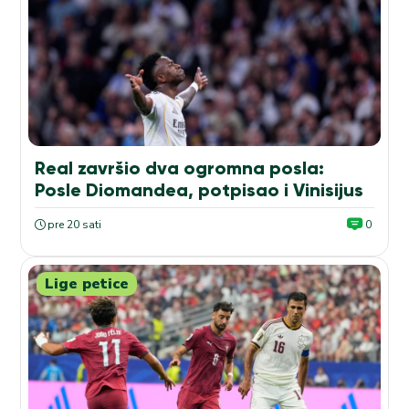
Real završio dva ogromna posla:
Posle Diomandea, potpisao i Vinisijus
pre 20 sati
0
Lige petice