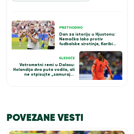
Kretanje
PRETHODNO
članka
Dan za istoriju u Hjustonu:
Nemačka lako protiv
fudbalske sirotinje, Karibi
slave prvenac
SLEDEĆE
Vatrometni remi u Dalasu:
Holandija dva puta vodila, ali
ne otpisujte „samuraje“
(VIDEO)
POVEZANE VESTI