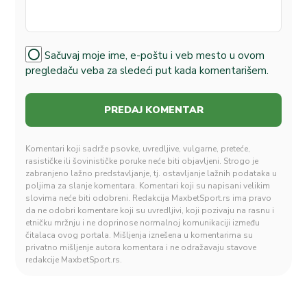
Sačuvaj moje ime, e-poštu i veb mesto u ovom
pregledaču veba za sledeći put kada komentarišem.
Komentari koji sadrže psovke, uvredljive, vulgarne, preteće,
rasističke ili šovinističke poruke neće biti objavljeni. Strogo je
zabranjeno lažno predstavljanje, tj. ostavljanje lažnih podataka u
poljima za slanje komentara. Komentari koji su napisani velikim
slovima neće biti odobreni. Redakcija MaxbetSport.rs ima pravo
da ne odobri komentare koji su uvredljivi, koji pozivaju na rasnu i
etničku mržnju i ne doprinose normalnoj komunikaciji između
čitalaca ovog portala. Mišljenja iznešena u komentarima su
privatno mišljenje autora komentara i ne odražavaju stavove
redakcije MaxbetSport.rs.