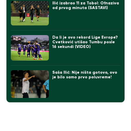
Ilić izabrao 11 za Tobol: Ofnaziva
od prvog minuta (SASTAVI)
Da li je ovo rekord Lige Evrope?
Cvetković utišao Tumbu posle
16 sekundi (VIDEO)
Saša Ilić: Nije ništa gotovo, ovo
je bilo samo prvo poluvreme!