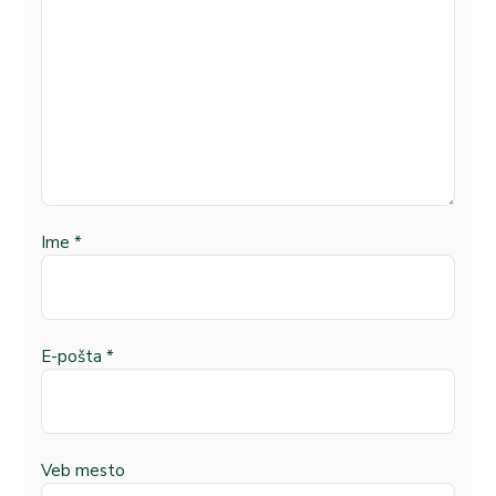
Ime
*
E-pošta
*
Veb mesto