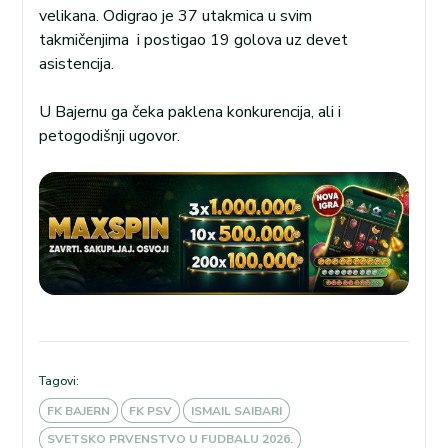
velikana. Odigrao je 37 utakmica u svim
takmičenjima i postigao 19 golova uz devet
asistencija.
U Bajernu ga čeka paklena konkurencija, ali i
petogodišnji ugovor.
Tagovi:
FK BAJERN
FK PSV
ISMAIL SAIBARI
SVETSKO PRVENSTVO U FUDBALU 2026.