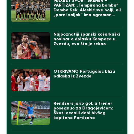
MAXBET SPORT SKENER –
PARTIZAN: „Tempirana bomba“
Demba Sek, Aleskić sve bolji, ali
„parni valjak“ ima ogroman
problem
Najpoznatiji španski košarkaški
novinar o dolasku Kampaca u
Zvezdu, evo šta je rekao
OTKRIVAMO Portugalac blizu
odlaska iz Zvezde
Rendžers jurio gol, a trener
posegnuo za Dragojevićem:
Škoti ocenili debi bivšeg
kapitena Partizana