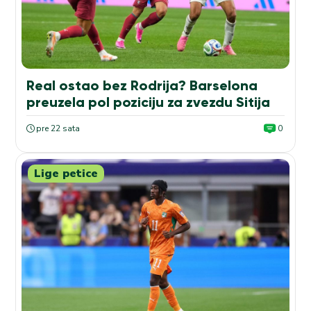
Real ostao bez Rodrija? Barselona
preuzela pol poziciju za zvezdu Sitija
pre 22 sata
0
Lige petice