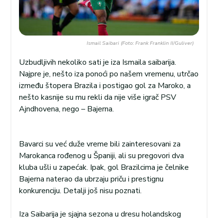
Ismail Saibari (Foto: Frank Franklin II/Guliver)
Uzbudljivih nekoliko sati je iza Ismaila saibarija.
Najpre je, nešto iza ponoći po našem vremenu, utrčao
između štopera Brazila i postigao gol za Maroko, a
nešto kasnije su mu rekli da nije više igrač PSV
Ajndhovena, nego – Bajerna.
Bavarci su već duže vreme bili zainteresovani za
Marokanca rođenog u Španiji, ali su pregovori dva
kluba ušli u zapećak. Ipak, gol Brazilcima je čelnike
Bajerna naterao da ubrzaju priču i prestignu
konkurenciju. Detalji još nisu poznati.
Iza Saibarija je sjajna sezona u dresu holandskog