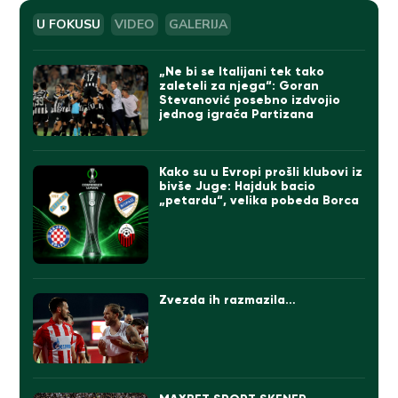
U FOKUSU
VIDEO
GALERIJA
„Ne bi se Italijani tek tako
zaleteli za njega“: Goran
Stevanović posebno izdvojio
jednog igrača Partizana
Kako su u Evropi prošli klubovi iz
bivše Juge: Hajduk bacio
„petardu“, velika pobeda Borca
Zvezda ih razmazila…