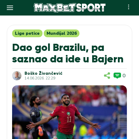
Skip
to
content
Lige petice
Mundijal 2026
Dao gol Brazilu, pa
saznao da ide u Bajern
Boško Živančević
0
14.06.2026. 22:29