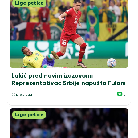
Lige petice
Lukić pred novim izazovom:
Reprezentativac Srbije napušta Fulam
pre 5 sati
0
Lige petice