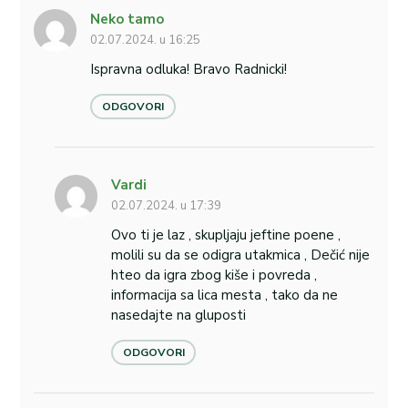
Neko tamo
02.07.2024. u 16:25
Ispravna odluka! Bravo Radnicki!
ODGOVORI
Vardi
02.07.2024. u 17:39
Ovo ti je laz , skupljaju jeftine poene ,
molili su da se odigra utakmica , Dečić nije
hteo da igra zbog kiše i povreda ,
informacija sa lica mesta , tako da ne
nasedajte na gluposti
ODGOVORI