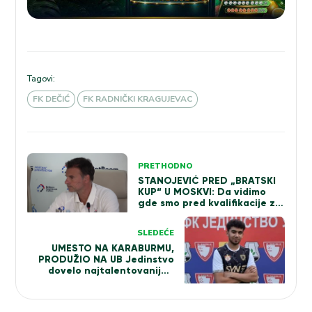
Tagovi:
FK DEČIĆ
FK RADNIČKI KRAGUJEVAC
Kretanje
PRETHODNO
članka
STANOJEVIĆ PRED „BRATSKI
KUP“ U MOSKVI: Da vidimo
gde smo pred kvalifikacije za
Ligu šampiona i početak
Superlige
SLEDEĆE
UMESTO NA KARABURMU,
PRODUŽIO NA UB Jedinstvo
dovelo najtalentovanijeg
igrača Uzbekistana! (VIDEO)