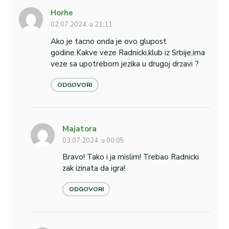
Horhe
02.07.2024. u 21:11
Ako je tacno onda je ovo glupost
godine.Kakve veze Radnicki,klub iz Srbije,ima
veze sa upotrebom jezika u drugoj drzavi ?
ODGOVORI
Majatora
03.07.2024. u 00:05
Bravo! Tako i ja mislim! Trebao Radnicki
zak izinata da igra!
ODGOVORI