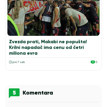
Zvezda prati, Makabi ne popušta!
Krilni napadač ima cenu od četri
miliona evra
pre 7 sati
0
5
Komentara