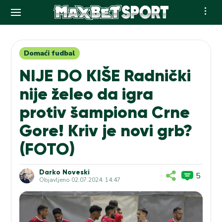
Skip
to
content
Domaći fudbal
NIJE DO KIŠE Radnički
nije želeo da igra
protiv šampiona Crne
Gore! Kriv je novi grb?
(FOTO)
Darko Noveski
5
Objavljeno
02.07.2024. 14:47