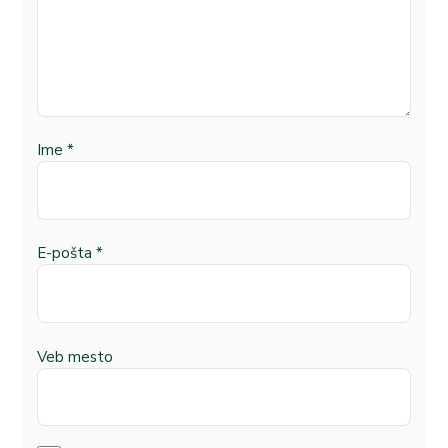
Ime
*
E-pošta
*
Veb mesto