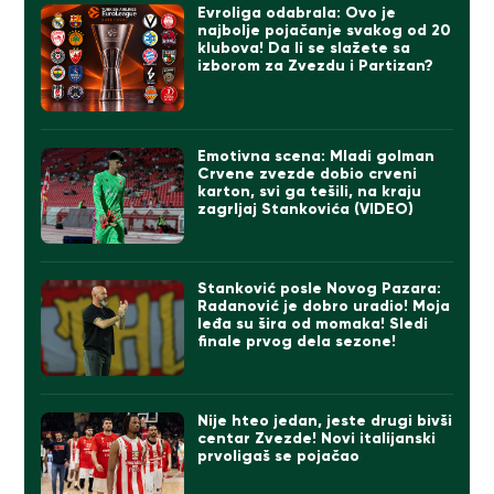
Evroliga odabrala: Ovo je
najbolje pojačanje svakog od 20
klubova! Da li se slažete sa
izborom za Zvezdu i Partizan?
Emotivna scena: Mladi golman
Crvene zvezde dobio crveni
karton, svi ga tešili, na kraju
zagrljaj Stankovića (VIDEO)
Stanković posle Novog Pazara:
Radanović je dobro uradio! Moja
leđa su šira od momaka! Sledi
finale prvog dela sezone!
Nije hteo jedan, jeste drugi bivši
centar Zvezde! Novi italijanski
prvoligaš se pojačao