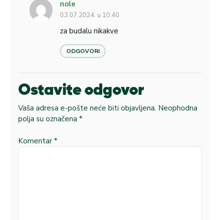
nole
03.07.2024. u 10:40
za budalu nikakve
ODGOVORI
Ostavite odgovor
Vaša adresa e-pošte neće biti objavljena.
Neophodna
polja su označena
*
Komentar
*