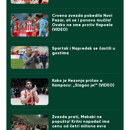
Crvena zvezda pobedila Novi
Pazar, ali se i ponovo mučila!
Ovako ne sme protiv Hapoela
(VIDEO)
Spartak i Napredak se častili u
gostima
Kako je Hezonja pričao o
Kampacu: „Slagao je!“ (VIDEO)
Zvezda prati, Makabi ne
popušta! Krilni napadač ima
cenu od četri miliona evra