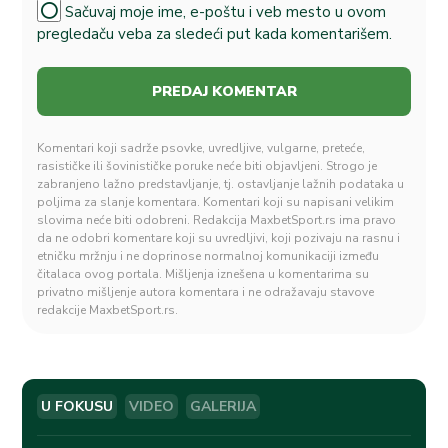
Sačuvaj moje ime, e-poštu i veb mesto u ovom
pregledaču veba za sledeći put kada komentarišem.
Komentari koji sadrže psovke, uvredljive, vulgarne, preteće,
rasističke ili šovinističke poruke neće biti objavljeni. Strogo je
zabranjeno lažno predstavljanje, tj. ostavljanje lažnih podataka u
poljima za slanje komentara. Komentari koji su napisani velikim
slovima neće biti odobreni. Redakcija MaxbetSport.rs ima pravo
da ne odobri komentare koji su uvredljivi, koji pozivaju na rasnu i
etničku mržnju i ne doprinose normalnoj komunikaciji između
čitalaca ovog portala. Mišljenja iznešena u komentarima su
privatno mišljenje autora komentara i ne odražavaju stavove
redakcije MaxbetSport.rs.
U FOKUSU
VIDEO
GALERIJA