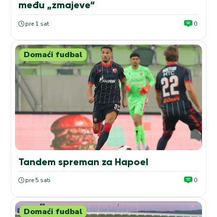
među „zmajeve“
pre 1 sat
0
Domaći fudbal
Tandem spreman za Hapoel
pre 5 sati
0
Domaći fudbal