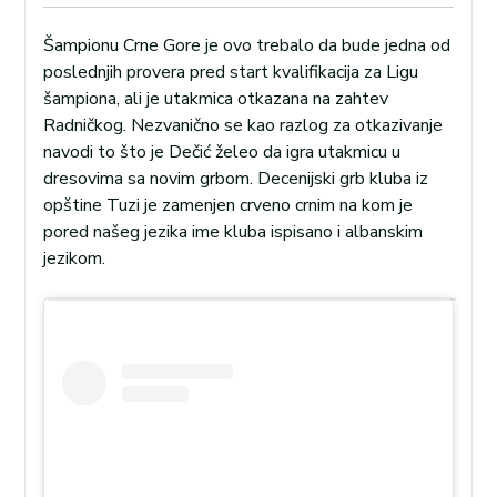
Šampionu Crne Gore je ovo trebalo da bude jedna od
poslednjih provera pred start kvalifikacija za Ligu
šampiona, ali je utakmica otkazana na zahtev
Radničkog. Nezvanično se kao razlog za otkazivanje
navodi to što je Dečić želeo da igra utakmicu u
dresovima sa novim grbom. Decenijski grb kluba iz
opštine Tuzi je zamenjen crveno crnim na kom je
pored našeg jezika ime kluba ispisano i albanskim
jezikom.