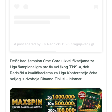
A post shared by FK Radnički 1923 Kragujevac (@fkradnicki1923kg)
Dečić kao šampion Crne Gore u kvalifikacijama za
Ligu šampiona igra protiv velškog TNS-a, dok
Radnički u kvalifikacijama za Ligu Konferencije čeka
boljeg iz dvoboja Dinamo Tbilisi – Mornar.