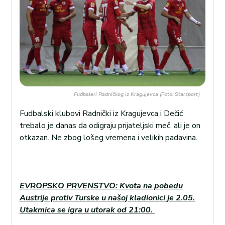
Fudbaleri Radničkog iz Kragujevca (Foto: Starsport)
Fudbalski klubovi Radnički iz Kragujevca i Dečić
trebalo je danas da odigraju prijateljski meč, ali je on
otkazan. Ne zbog lošeg vremena i velikih padavina.
EVROPSKO PRVENSTVO: Kvota na pobedu
Austrije protiv Turske u našoj kladionici je 2.05.
Utakmica se igra u utorak od 21:00.