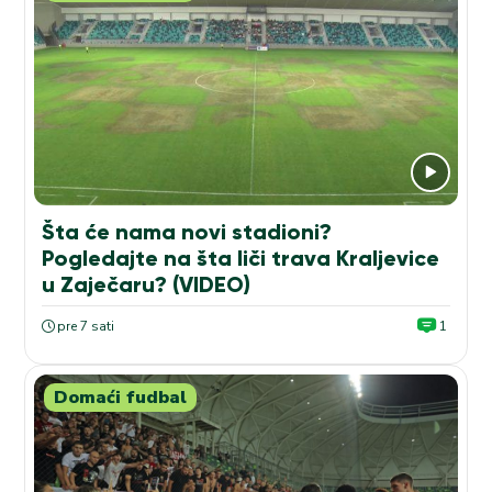
Šta će nama novi stadioni?
Pogledajte na šta liči trava Kraljevice
u Zaječaru? (VIDEO)
pre 7 sati
1
Domaći fudbal