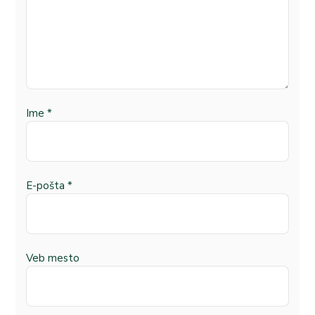
Ime
*
E-pošta
*
Veb mesto