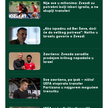
Nije sve u milionima: Zvezdi su
potrebni bolji izbori igrača, a ne
skuplji transferi
„Ako ispadnu od Ber Ševe, doći
će do velikog potresa“: Natho u
Izraelu govorio o Zvezdi
Završeno: Zvezda zaradila
prodajom krilnog napadača u
Izrael
Sve završeno, pa ipak – ništa!
UEFA stopirala transfer
Partizana u najgorem mogućem
trenutku