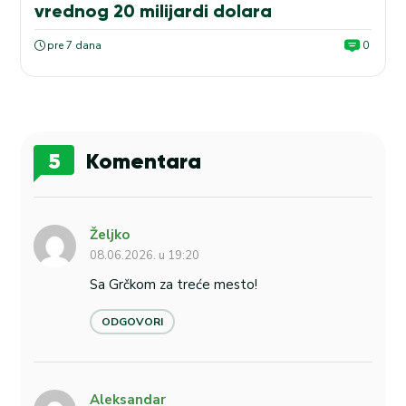
vrednog 20 milijardi dolara
pre 7 dana
0
5
Komentara
Željko
08.06.2026. u 19:20
Sa Grčkom za treće mesto!
ODGOVORI
Aleksandar