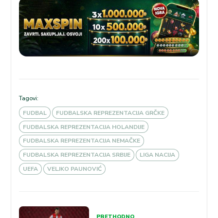
Tagovi:
FUDBAL
FUDBALSKA REPREZENTACIJA GRČKE
FUDBALSKA REPREZENTACIJA HOLANDIJE
FUDBALSKA REPREZENTACIJA NEMAČKE
FUDBALSKA REPREZENTACIJA SRBIJE
LIGA NACIJA
UEFA
VELJKO PAUNOVIĆ
Kretanje
PRETHODNO