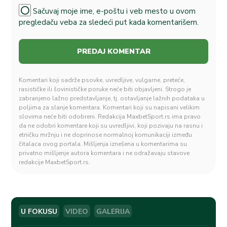
Sačuvaj moje ime, e-poštu i veb mesto u ovom
pregledaču veba za sledeći put kada komentarišem.
Komentari koji sadrže psovke, uvredljive, vulgarne, preteće,
rasističke ili šovinističke poruke neće biti objavljeni. Strogo je
zabranjeno lažno predstavljanje, tj. ostavljanje lažnih podataka u
poljima za slanje komentara. Komentari koji su napisani velikim
slovima neće biti odobreni. Redakcija MaxbetSport.rs ima pravo
da ne odobri komentare koji su uvredljivi, koji pozivaju na rasnu i
etničku mržnju i ne doprinose normalnoj komunikaciji između
čitalaca ovog portala. Mišljenja iznešena u komentarima su
privatno mišljenje autora komentara i ne odražavaju stavove
redakcije MaxbetSport.rs.
U FOKUSU
VIDEO
GALERIJA