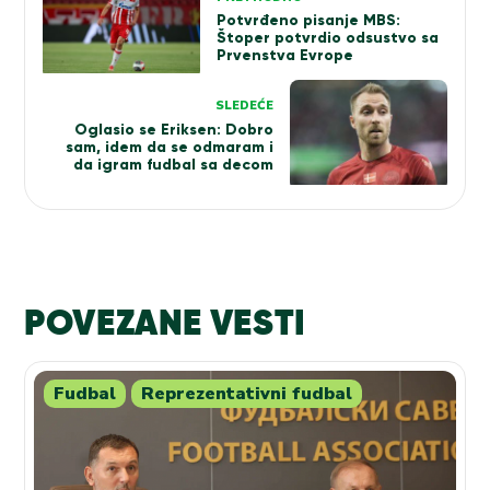
članka
Potvrđeno pisanje MBS:
Štoper potvrdio odsustvo sa
Prvenstva Evrope
SLEDEĆE
Oglasio se Eriksen: Dobro
sam, idem da se odmaram i
da igram fudbal sa decom
POVEZANE VESTI
Fudbal
Reprezentativni fudbal