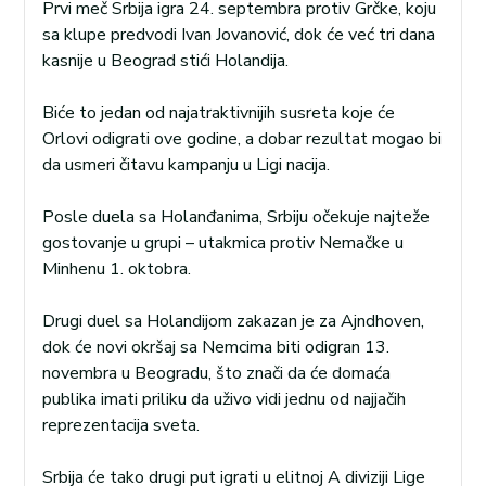
Prvi meč Srbija igra 24. septembra protiv Grčke, koju
sa klupe predvodi Ivan Jovanović, dok će već tri dana
kasnije u Beograd stići Holandija.
Biće to jedan od najatraktivnijih susreta koje će
Orlovi odigrati ove godine, a dobar rezultat mogao bi
da usmeri čitavu kampanju u Ligi nacija.
Posle duela sa Holanđanima, Srbiju očekuje najteže
gostovanje u grupi – utakmica protiv Nemačke u
Minhenu 1. oktobra.
Drugi duel sa Holandijom zakazan je za Ajndhoven,
dok će novi okršaj sa Nemcima biti odigran 13.
novembra u Beogradu, što znači da će domaća
publika imati priliku da uživo vidi jednu od najjačih
reprezentacija sveta.
Srbija će tako drugi put igrati u elitnoj A diviziji Lige