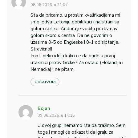
08.06.2026. u 21:07
Sta da pricamo, u proslim kvalifikacijama mi
smo jedva Letoniju dobili kuci i na strani sa
golom razlike. Andora je vodila protiv nas
golom skoro s centra. Da ne govorim o
uzasima 0-5 od Engleske i 0-1 od siptarije.
Stravicno!!
Ima li neko ideju kako ce da bude u prvoj
utakmici protiv Grcke? Za ostalo (Holandija i
Nemacka) i ne pitam.
ODGOVORI
Bojan
09.06.2026. u 14:15
U ovoj grupi nemamo šta da tražimo. Sem
toga i mnogi će otkazati da igraju za