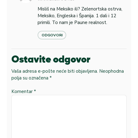
Misliš na Meksiko ili? Zelenortska ostrva,
Meksiko, Engleska i Španija. 1 dali i 12
primili. To nam je Paune realnost.
ODGOVORI
Ostavite odgovor
Vaša adresa e-pošte neće biti objavljena.
Neophodna
polja su označena
*
Komentar
*