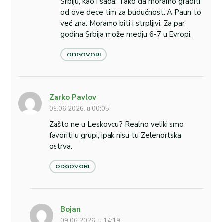
Srbiju, kao i sada. Tako da moramo graditi
od ove dece tim za budućnost. A Paun to
već zna. Moramo biti i strpljivi. Za par
godina Srbija može medju 6-7 u Evropi.
ODGOVORI
Zarko Pavlov
09.06.2026. u 00:05
Zašto ne u Leskovcu? Realno veliki smo
favoriti u grupi, ipak nisu tu Zelenortska
ostrva.
ODGOVORI
Bojan
09.06.2026. u 14:19