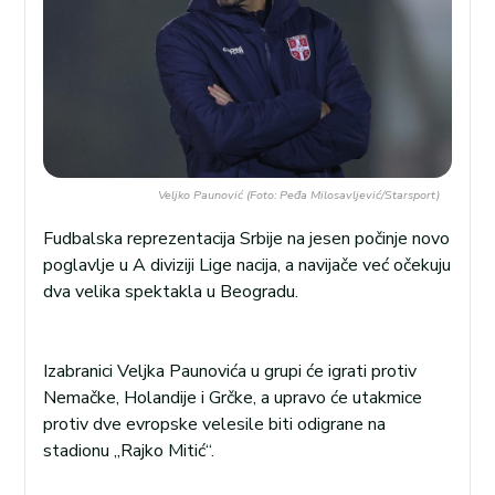
Veljko Paunović (Foto: Peđa Milosavljević/Starsport)
Fudbalska reprezentacija Srbije na jesen počinje novo
poglavlje u A diviziji Lige nacija, a navijače već očekuju
dva velika spektakla u Beogradu.
Izabranici Veljka Paunovića u grupi će igrati protiv
Nemačke, Holandije i Grčke, a upravo će utakmice
protiv dve evropske velesile biti odigrane na
stadionu „Rajko Mitić“.