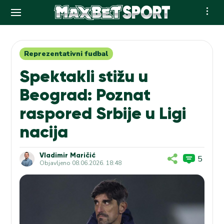
Skip
to
content
Reprezentativni fudbal
Spektakli stižu u
Beograd: Poznat
raspored Srbije u Ligi
nacija
Vladimir Maričić
5
Objavljeno
08.06.2026. 18:48