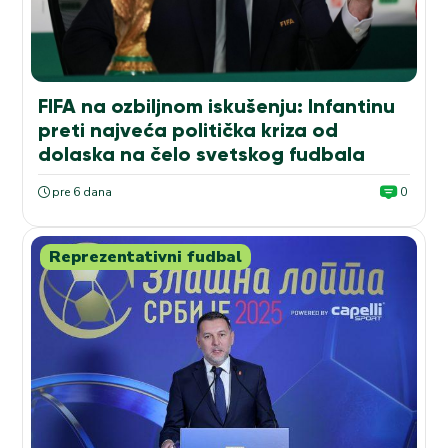
FIFA na ozbiljnom iskušenju: Infantinu
preti najveća politička kriza od
dolaska na čelo svetskog fudbala
pre 6 dana
0
Reprezentativni fudbal