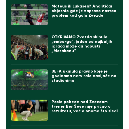
Mateus ili Lukasen? Analitičar
objasnio gde je zapravo nastao
problem kod gola Zvezde
OTKRIVAMO Zvezda skinula
„embargo“, jedan od najboljih
igrača može da napusti
„Marakanu“
UEFA ukinula pravilo koje je
godinama nerviralo navijače na
stadionima
Posle pobede nad Zvezdom
trener Ber Ševe nije pričao o
rezultatu, već o onome što sledi