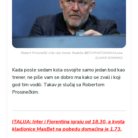
Robert Prosinečki više nije trener Rudeša (BETAPHOTO/HINA/Lana
SLIVAR DOMINIC)
Kada posle sedam kola osvojite samo jedan bod kao
trener, ne piše vam se dobro ma kako se zvali i koji
god tim vodili. Takav je slučaj sa Robertom
Prosinečkim.
ITALIJA: Inter i Fjorentina igraju od 18.30, a kvota
kladionice MaxBet na pobedu domaćina je 1.73.