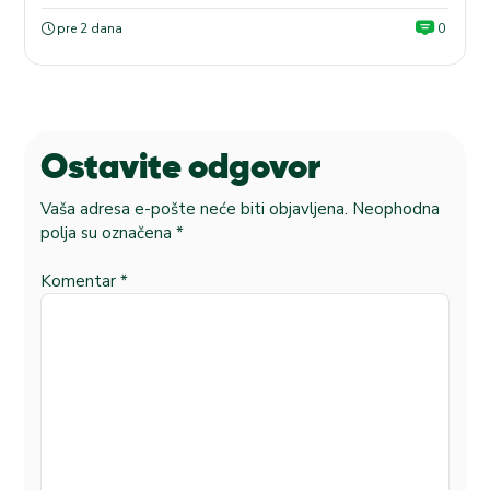
pre 2 dana
0
Ostavite odgovor
Vaša adresa e-pošte neće biti objavljena.
Neophodna
polja su označena
*
Komentar
*