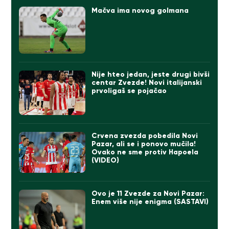
Mačva ima novog golmana
Nije hteo jedan, jeste drugi bivši
centar Zvezde! Novi italijanski
prvoligaš se pojačao
Crvena zvezda pobedila Novi
Pazar, ali se i ponovo mučila!
Ovako ne sme protiv Hapoela
(VIDEO)
Ovo je 11 Zvezde za Novi Pazar:
Enem više nije enigma (SASTAVI)