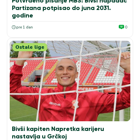
Potvrđeno pisanje MBS: Bivši napadač
Partizana potpisao do juna 2031.
godine
pre 1 dan
0
Ostale lige
Bivši kapiten Napretka karijeru
nastavlja u Grčkoj