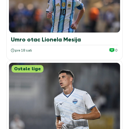
Umro otac Lionela Mesija
pre 18 sati
0
Ostale lige