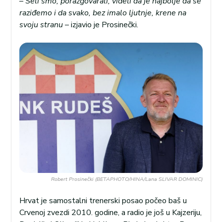
–
Seli smo, porazgovarali, videli da je najbolje da se
raziđemo i da svako, bez imalo ljutnje, krene na
svoju stranu
– izjavio je Prosinečki.
Robert Prosinečki (BETAPHOTO/HINA/Lana SLIVAR DOMINIC)
Hrvat je samostalni trenerski posao počeo baš u
Crvenoj zvezdi 2010. godine, a radio je još u Kajzeriju,