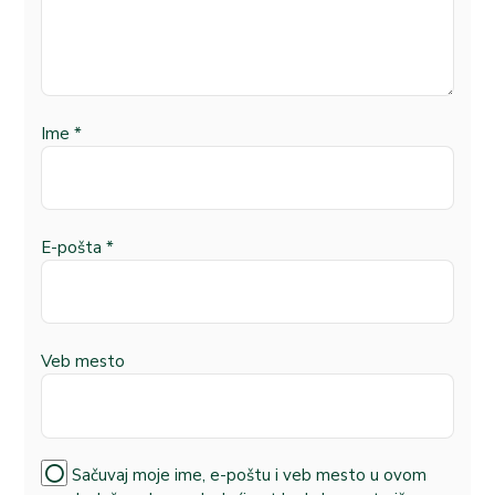
Ime
*
E-pošta
*
Veb mesto
Sačuvaj moje ime, e-poštu i veb mesto u ovom