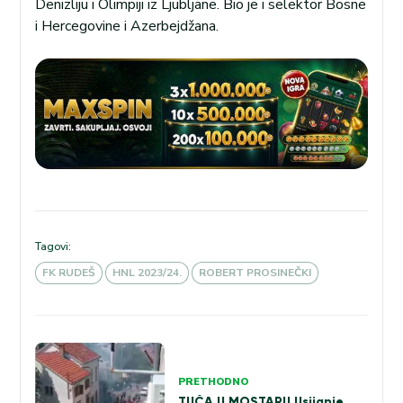
Denizliju i Olimpiji iz Ljubljane. Bio je i selektor Bosne
i Hercegovine i Azerbejdžana.
Tagovi:
FK RUDEŠ
HNL 2023/24.
ROBERT PROSINEČKI
Kretanje
članka
PRETHODNO
TUČA U MOSTARU Usijanje