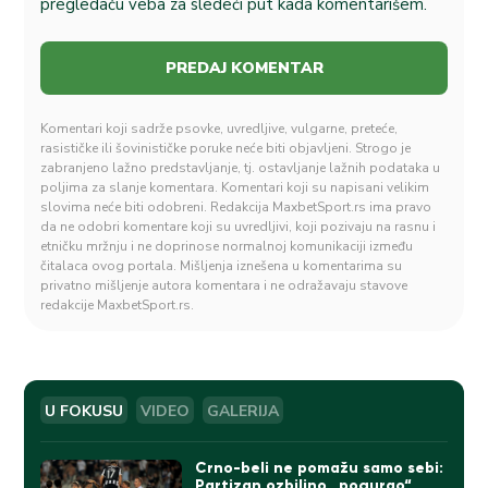
pregledaču veba za sledeći put kada komentarišem.
Komentari koji sadrže psovke, uvredljive, vulgarne, preteće,
rasističke ili šovinističke poruke neće biti objavljeni. Strogo je
zabranjeno lažno predstavljanje, tj. ostavljanje lažnih podataka u
poljima za slanje komentara. Komentari koji su napisani velikim
slovima neće biti odobreni. Redakcija MaxbetSport.rs ima pravo
da ne odobri komentare koji su uvredljivi, koji pozivaju na rasnu i
etničku mržnju i ne doprinose normalnoj komunikaciji između
čitalaca ovog portala. Mišljenja iznešena u komentarima su
privatno mišljenje autora komentara i ne odražavaju stavove
redakcije MaxbetSport.rs.
U FOKUSU
VIDEO
GALERIJA
Crno-beli ne pomažu samo sebi:
Partizan ozbiljno „pogurao“