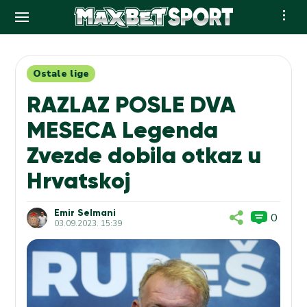
Skip
to
content
Ostale lige
RAZLAZ POSLE DVA
MESECA Legenda
Zvezde dobila otkaz u
Hrvatskoj
Emir Selmani
0
03.09.2023. 15:39