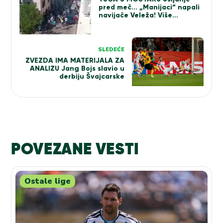
pred meč… „Manijaci“ napali
navijače Veleža! Više
povređenih (VIDEO)
SLEDEĆE
ZVEZDA IMA MATERIJALA ZA
ANALIZU Jang Bojs slavio u
derbiju Švajcarske
POVEZANE VESTI
Ostale lige