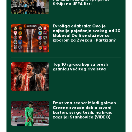
Srbiju na UEFA listi
Evroliga odabrala: Ovo je
najbolje pojačanje svakog od 20
klubova! Da li se slažete sa
izborom za Zvezdu i Partizan?
Top 10 igrača koji su prešli
granicu večitog rivalstva
Emotivna scena: Mladi golman
Crvene zvezde dobio crveni
karton, svi ga tešili, na kraju
zagrljaj Stankovića (VIDEO)