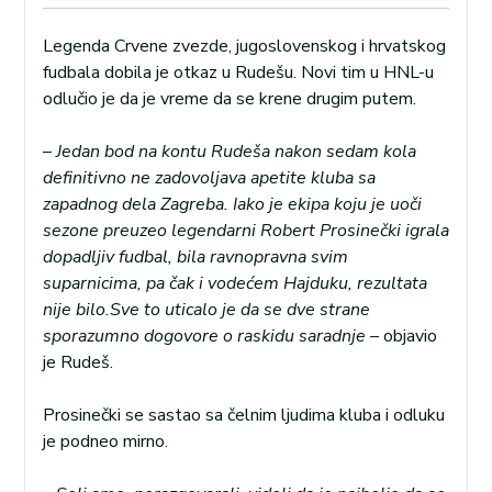
Legenda Crvene zvezde, jugoslovenskog i hrvatskog
fudbala dobila je otkaz u Rudešu. Novi tim u HNL-u
odlučio je da je vreme da se krene drugim putem.
–
Jedan bod na kontu Rudeša nakon sedam kola
definitivno ne zadovoljava apetite kluba sa
zapadnog dela Zagreba. Iako je ekipa koju je uoči
sezone preuzeo legendarni Robert Prosinečki igrala
dopadljiv fudbal, bila ravnopravna svim
suparnicima, pa čak i vodećem Hajduku, rezultata
nije bilo.Sve to uticalo je da se dve strane
sporazumno dogovore o raskidu saradnje
– objavio
je Rudeš.
Prosinečki se sastao sa čelnim ljudima kluba i odluku
je podneo mirno.