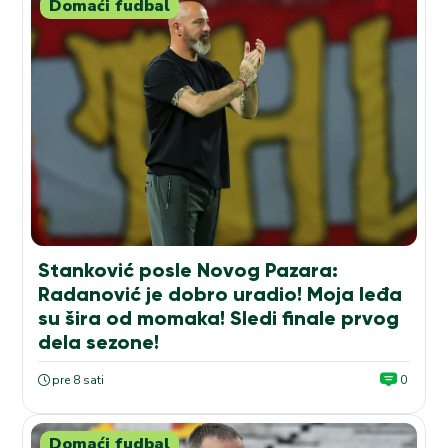
Domaći fudbal
Stanković posle Novog Pazara:
Radanović je dobro uradio! Moja leđa
su šira od momaka! Sledi finale prvog
dela sezone!
pre 8 sati
0
Domaći fudbal