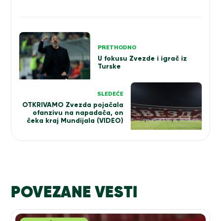
Kretanje
PRETHODNO
članka
U fokusu Zvezde i igrač iz
Turske
SLEDEĆE
OTKRIVAMO Zvezda pojačala
ofanzivu na napadača, on
čeka kraj Mundijala (VIDEO)
POVEZANE VESTI