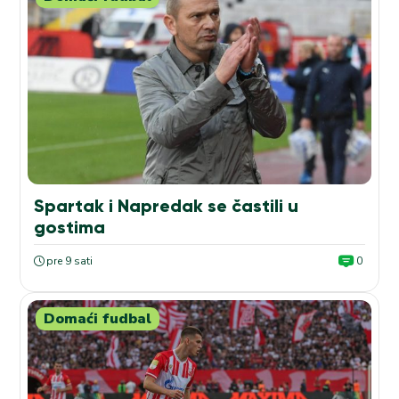
Spartak i Napredak se častili u
gostima
pre 9 sati
0
Domaći fudbal