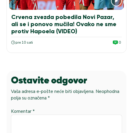
Crvena zvezda pobedila Novi Pazar,
ali se i ponovo mučila! Ovako ne sme
protiv Hapoela (VIDEO)
pre 10 sati
0
Ostavite odgovor
Vaša adresa e-pošte neće biti objavljena.
Neophodna
polja su označena
*
Komentar
*