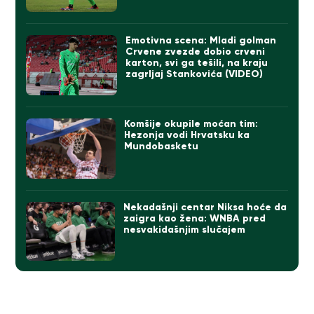
Emotivna scena: Mladi golman
Crvene zvezde dobio crveni
karton, svi ga tešili, na kraju
zagrljaj Stankovića (VIDEO)
Komšije okupile moćan tim:
Hezonja vodi Hrvatsku ka
Mundobasketu
Nekadašnji centar Niksa hoće da
zaigra kao žena: WNBA pred
nesvakidašnjim slučajem