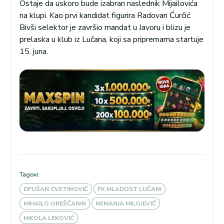
Ostaje da uskoro bude izabran naslednik Mijailovića
na klupi. Kao prvi kandidat figurira Radovan Ćurčić.
Bivši selektor je završio mandat u Javoru i blizu je
prelaska u klub iz Lučana, koji sa pripremama startuje
15. juna.
Tagovi:
DFUŠAN CVETINOVIĆ
FK MLADOST LUČANI
MIHAILO OREŠČANIN
NEMANJA MILOJEVIĆ
NIKOLA LEKOVIĆ