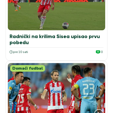
Radnički na krilima Sisea upisao prvu
pobedu
pre 10 sati
0
Domaći fudbal