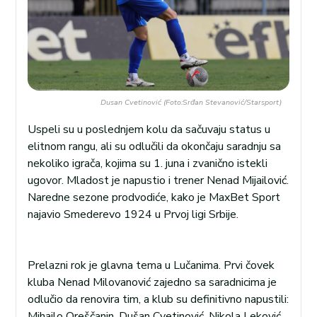
Dusan Cvetinović (Foto:Srđan Stevanović/Starsport)
Uspeli su u poslednjem kolu da sačuvaju status u
elitnom rangu, ali su odlučili da okončaju saradnju sa
nekoliko igrača, kojima su 1. juna i zvanično istekli
ugovor. Mladost je napustio i trener Nenad Mijailović.
Naredne sezone prodvodiće, kako je MaxBet Sport
najavio Smederevo 1924 u Prvoj ligi Srbije.
Prelazni rok je glavna tema u Lučanima. Prvi čovek
kluba Nenad Milovanović zajedno sa saradnicima je
odlučio da renovira tim, a klub su definitivno napustili:
Mihailo Oreščanin, Dušan Cvetinović, Nikola Leković,