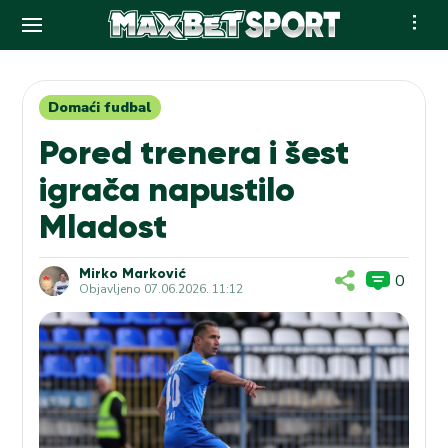
Skip
to
content
Domaći fudbal
Pored trenera i šest
igrača napustilo
Mladost
Mirko Marković
0
Objavljeno
07.06.2026. 11:12