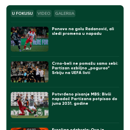
U FOKUSU
VIDEO
GALERIJA
Ponovo na golu Radanović, ali
sledi promena u napadu
Crno-beli ne pomažu samo sebi:
Partizan ozbiljno „pogurao“
Srbiju na UEFA listi
Potvrđeno pisanje MBS: Bivši
napadač Partizana potpisao do
juna 2031. godine
Evroliga odabrala: Ovo je