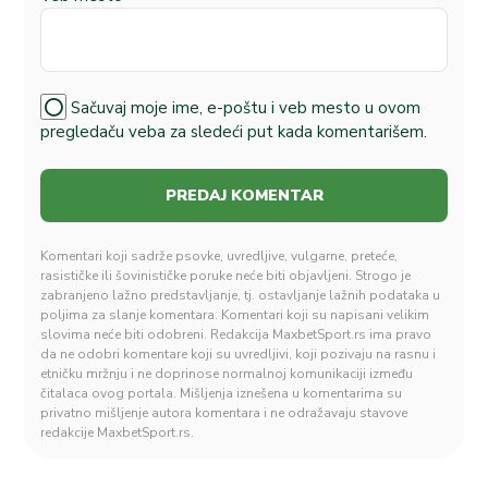
Sačuvaj moje ime, e-poštu i veb mesto u ovom
pregledaču veba za sledeći put kada komentarišem.
Komentari koji sadrže psovke, uvredljive, vulgarne, preteće,
rasističke ili šovinističke poruke neće biti objavljeni. Strogo je
zabranjeno lažno predstavljanje, tj. ostavljanje lažnih podataka u
poljima za slanje komentara. Komentari koji su napisani velikim
slovima neće biti odobreni. Redakcija MaxbetSport.rs ima pravo
da ne odobri komentare koji su uvredljivi, koji pozivaju na rasnu i
etničku mržnju i ne doprinose normalnoj komunikaciji između
čitalaca ovog portala. Mišljenja iznešena u komentarima su
privatno mišljenje autora komentara i ne odražavaju stavove
redakcije MaxbetSport.rs.