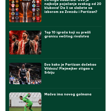
najbolje pojačanje svakog od 20
klubova! Da li se slažete sa
izborom za Zvezdu i Partizan?
Top 10 igrača koji su prešli
granicu večitog rivalstva
Evo kako je Partizan dočekao
Vildozu! Plejmejker stigao u
Srbiju
Mačva ima novog golmana