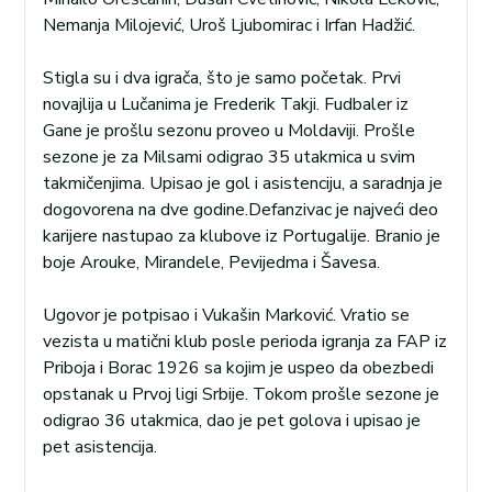
Nemanja Milojević, Uroš Ljubomirac i Irfan Hadžić.
Stigla su i dva igrača, što je samo početak. Prvi
novajlija u Lučanima je Frederik Takji. Fudbaler iz
Gane je prošlu sezonu proveo u Moldaviji. Prošle
sezone je za Milsami odigrao 35 utakmica u svim
takmičenjima. Upisao je gol i asistenciju, a saradnja je
dogovorena na dve godine.Defanzivac je najveći deo
karijere nastupao za klubove iz Portugalije. Branio je
boje Arouke, Mirandele, Pevijedma i Šavesa.
Ugovor je potpisao i Vukašin Marković. Vratio se
vezista u matični klub posle perioda igranja za FAP iz
Priboja i Borac 1926 sa kojim je uspeo da obezbedi
opstanak u Prvoj ligi Srbije. Tokom prošle sezone je
odigrao 36 utakmica, dao je pet golova i upisao je
pet asistencija.