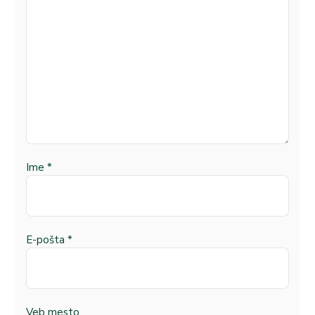
Ime
*
E-pošta
*
Veb mesto