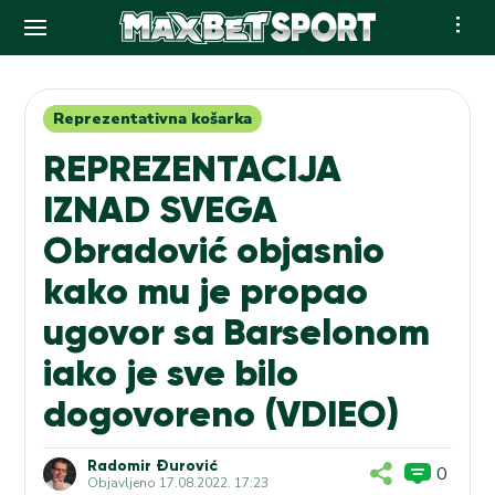
Skip
to
content
Reprezentativna košarka
REPREZENTACIJA
IZNAD SVEGA
Obradović objasnio
kako mu je propao
ugovor sa Barselonom
iako je sve bilo
dogovoreno (VDIEO)
Radomir Đurović
0
Objavljeno
17.08.2022. 17:23