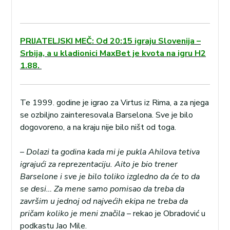
PRIJATELJSKI MEČ: Od 20:15 igraju Slovenija –
Srbija, a u kladionici MaxBet je kvota na igru H2
1.88.
Te 1999. godine je igrao za Virtus iz Rima, a za njega
se ozbiljno zainteresovala Barselona. Sve je bilo
dogovoreno, a na kraju nije bilo ništ od toga.
–
Dolazi ta godina kada mi je pukla Ahilova tetiva
igrajući za reprezentaciju. Aito je bio trener
Barselone i sve je bilo toliko izgledno da će to da
se desi… Za mene samo pomisao da treba da
završim u jednoj od najvećih ekipa ne treba da
pričam koliko je meni značila
– rekao je Obradović u
podkastu Jao Mile.