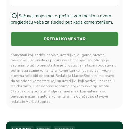
Sačuvaj moje ime, e-poštu i veb mesto u ovom
pregledaču veba za sledeći put kada komentarišem.
Komentari koji sadrže psovke, uvredljive, vulgarne, preteće,
rasističke ili šovinističke poruke neće biti objavljeni. Strogo je
zabranjeno lažno predstavljanje, tj. ostavljanje lažnih podataka u
poljima za slanje komentara. Komentari koji su napisani velikim
slovima neće biti odobreni. Redakcija MaxbetSport.rs ima pravo
da ne odobri komentare koji su uvredljivi, koji pozivaju na rasnu i
etničku mržnju i ne doprinose normalnoj komunikaciji između
čitalaca ovog portala. Mišljenja iznešena u komentarima su
privatno mišljenje autora komentara i ne odražavaju stavove
redakcije MaxbetSport.rs.