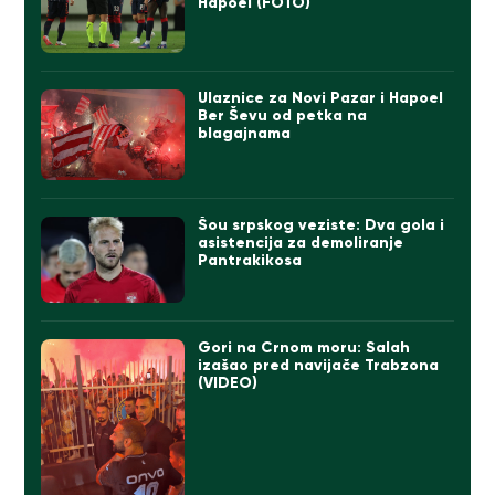
Hapoel (FOTO)
Ulaznice za Novi Pazar i Hapoel
Ber Ševu od petka na
blagajnama
Šou srpskog veziste: Dva gola i
asistencija za demoliranje
Pantrakikosa
Gori na Crnom moru: Salah
izašao pred navijače Trabzona
(VIDEO)