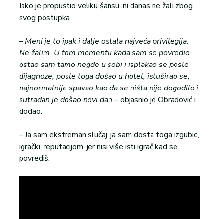
Iako je propustio veliku šansu, ni danas ne žali zbog
svog postupka.
–
Meni je to ipak i dalje ostala najveća privilegija.
Ne žalim. U tom momentu kada sam se povredio
ostao sam tamo negde u sobi i isplakao se posle
dijagnoze, posle toga došao u hotel, istuširao se,
najnormalnije spavao kao da se ništa nije dogodilo i
sutradan je došao novi dan
– objasnio je Obradović i
dodao:
– Ja sam ekstreman slučaj, ja sam dosta toga izgubio,
igrački, reputacijom, jer nisi više isti igrač kad se
povrediš.