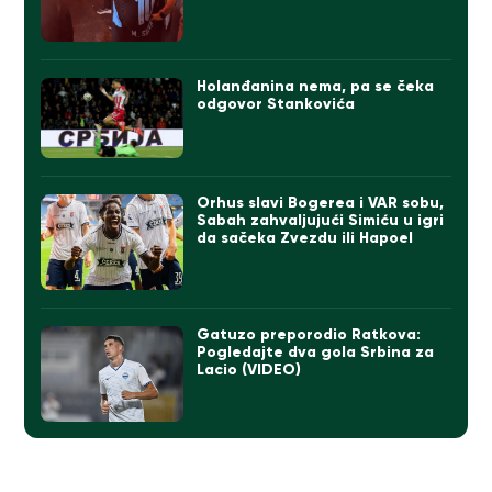
Holanđanina nema, pa se čeka
odgovor Stankovića
Orhus slavi Bogerea i VAR sobu,
Sabah zahvaljujući Simiću u igri
da sačeka Zvezdu ili Hapoel
Gatuzo preporodio Ratkova:
Pogledajte dva gola Srbina za
Lacio (VIDEO)