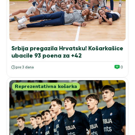
Srbija pregazila Hrvatsku! Košarkašice
ubacile 93 poena za +42
pre 3 dana
0
Reprezentativna košarka