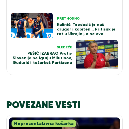
Kretanje
PRETHODNO
članka
Kalinić: Teodosić je naš
drugar i kapiten… Pritisak je
rat u Ukrajini, a ne ovo
SLEDEĆE
PEŠIĆ IZABRAO Protiv
Slovenije ne igraju Milutinov,
Gudurić i košarkaš Partizana
POVEZANE VESTI
Reprezentativna košarka