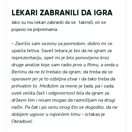
LEKARI ZABRANILI DA IGRA
Iako su mu lekari zabranili da se takmiči, on se
pojavio na pripremama.
–
Završio sam sezonu sa povredom, dobro mi se
upalila tetiva. Savet lekara je bio da ne igram za
reprezentaciju, opet mi je bilo ponovljeno kroz
druge analize koje sam radio prvo u Rimu, a onda u
Berlinu da ne bi trebalo da igram, da treba da se
oporavim jer je to ozbiljna stvar i da tako treba da
prihvatim to. Međutim za mene je tada, pa i sada,
uvek velika čast i odgovornost bila da igram za
državni tim i nisam mogao da razmišljam na drugi
način. Pa čak i po cenu onog što se dogodilo, da ne
dobijem ugovor u najvećem timu
– istakao je
Obradović.