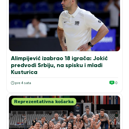
Alimpijević izabrao 18 igrača: Jokić
predvodi Srbiju, na spisku i mladi
Kusturica
pre 4 sata
0
Reprezentativna košarka