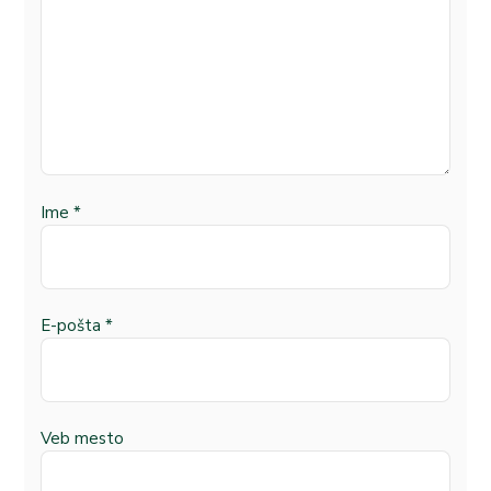
Ime
*
E-pošta
*
Veb mesto