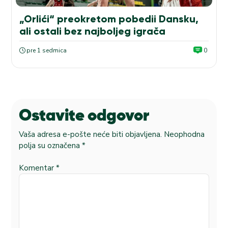
„Orlići“ preokretom pobedii Dansku,
ali ostali bez najboljeg igrača
pre 1 sedmica
0
Ostavite odgovor
Vaša adresa e-pošte neće biti objavljena.
Neophodna
polja su označena
*
Komentar
*