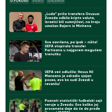
U FOKUSU
VIDEO
GALERIJA
„Luda“ priča transfera Ovusua:
Zvezda odbila kripto valute,
Izraelci bili sumnjičavi, na kraju
umešan Bajern iz Minhena
Sve završeno, pa ipak – ništa!
UEFA stopirala transfer
Partizana u najgorem mogućem
trenutku
UEFA već odlučila: Hesus Hil
Manzano je odradio sjajan
posao, evo ko sudi Zvezdi u
revanšu!
Poznati statistički fudbalski sajt
veruje u Zvezdu: Evo koliko joj
procenata daje da će da prođe