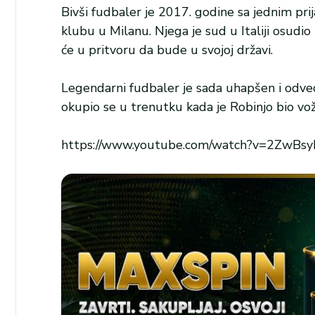
Bivši fudbaler je 2017. godine sa jednim pr
klubu u Milanu. Njega je sud u Italiji osudio
će u pritvoru da bude u svojoj državi.
Legendarni fudbaler je sada uhapšen i odvede
okupio se u trenutku kada je Robinjo bio vož
https://www.youtube.com/watch?v=2ZwBs