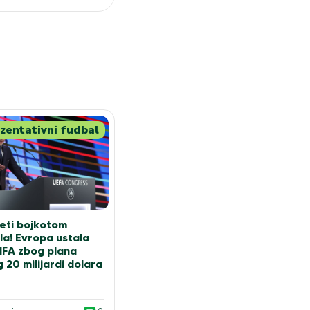
zentativni fudbal
eti bojkotom
la! Evropa ustala
FIFA zbog plana
 20 milijardi dolara