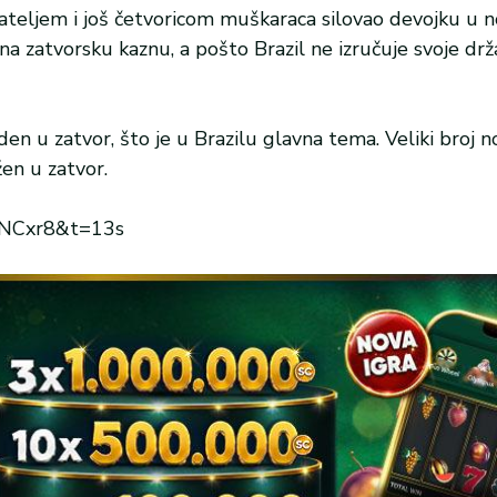
ijateljem i još četvoricom muškaraca silovao devojku u
 na zatvorsku kaznu, a pošto Brazil ne izručuje svoje drž
n u zatvor, što je u Brazilu glavna tema. Veliki broj n
en u zatvor.
yNCxr8&t=13s