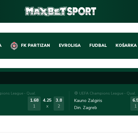
A
FK PARTIZAN
EVROLIGA
FUDBAL
KOŠARKA
DOMAĆI FUDBAL
EVROLIGA
LIGE PETICE
ABA LIGA
EVROPSKA TAKMIČEN
NBA LIGA
ions League - Qual.
UEFA Champions League - Qual.
OSTALE LIGE
REPREZEN
1.68
4.25
3.8
6.
Kauno Zalgiris
1
x
2
1
Din. Zagreb
REPREZENTATIVNI FU
OSTALE L