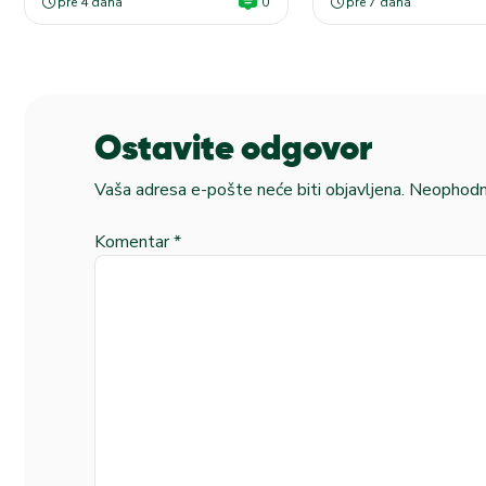
pre 4 dana
0
pre 7 dana
Ostavite odgovor
Vaša adresa e-pošte neće biti objavljena.
Neophodna
Komentar
*