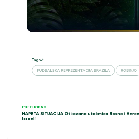
Tagovi:
FUDBALSKA REPREZENTACIJA BRAZILA
ROBINJO
Kretanje
PRETHODNO
članka
NAPETA SITUACIJA Otkazana utakmica Bosna i Herc
Izrael!