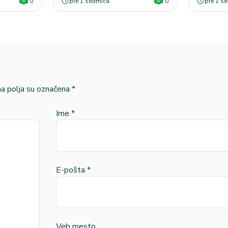
0
pre 1 sedmica
0
pre 1 s
 polja su označena
*
Ime
*
E-pošta
*
Veb mesto