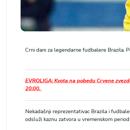
Crni dani za legendarne fudbalere Brazila. Pos
EVROLIGA: Kvota na pobedu Crvene zvezde p
20:00.
Nekadašnji reprezentativac Brazila i fudbale
odsluži kaznu zatvora u vremenskom period