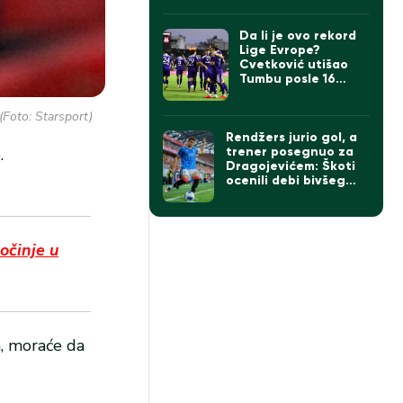
Da li je ovo rekord
Lige Evrope?
Cvetković utišao
Tumbu posle 16
sekundi (VIDEO)
 (Foto: Starsport)
Rendžers jurio gol, a
.
trener posegnuo za
Dragojevićem: Škoti
ocenili debi bivšeg
kapitena Partizana
očinje u
h, moraće da