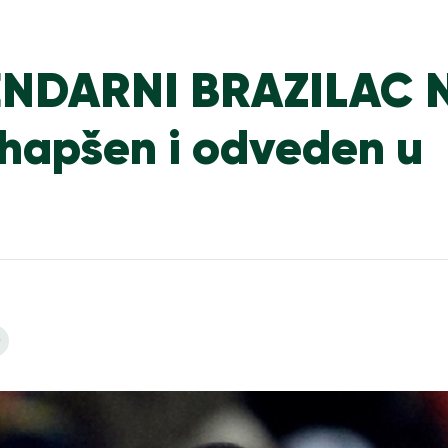
ENDARNI BRAZILAC 
hapšen i odveden u