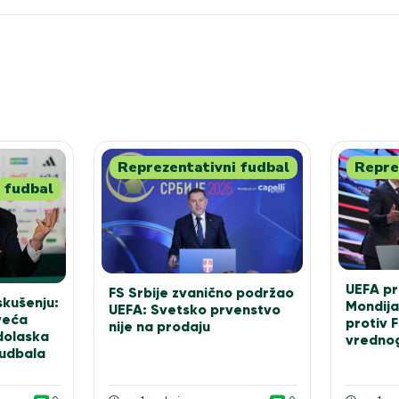
Reprezentativni fudbal
Repre
 fudbal
UEFA pr
FS Srbije zvanično podržao
skušenju:
Mondija
UEFA: Svetsko prvenstvo
jveća
protiv 
nije na prodaju
 dolaska
vrednog
fudbala