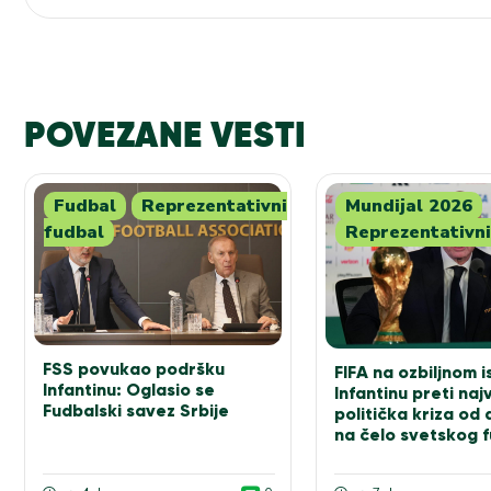
POVEZANE VESTI
Fudbal
Reprezentativni
Mundijal 2026
fudbal
Reprezentativni
FSS povukao podršku
FIFA na ozbiljnom i
Infantinu: Oglasio se
Infantinu preti na
Fudbalski savez Srbije
politička kriza od
na čelo svetskog 