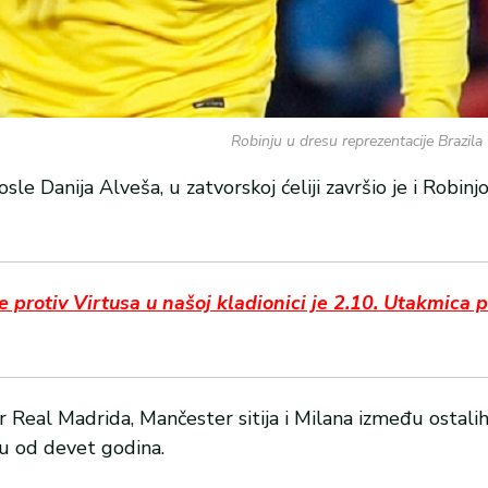
Robinju u dresu reprezentacije Brazila
le Danija Alveša, u zatvorskoj ćeliji završio je i Robinjo
rotiv Virtusa u našoj kladionici je 2.10. Utakmica p
r Real Madrida, Mančester sitija i Milana između ostali
u od devet godina.