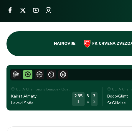
Skip
NAJNOVIJE
FK CRVENA ZVEZD
to
content
UEFA Champions League - Qual.
UEFA Champ
2.35
3
3
Kairat Almaty
Bodo/Glimt
1
x
2
Levski Sofia
St.Gilloise