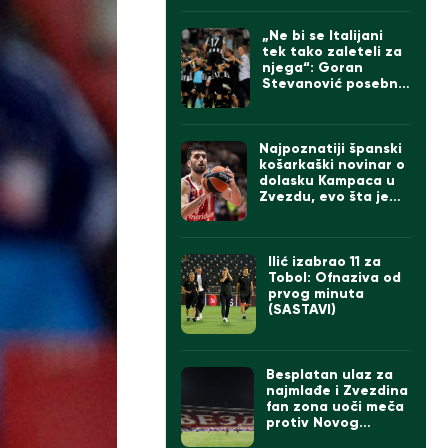
valjak“ ima ogroman
problem
„Ne bi se Italijani
tek tako zaleteli za
njega“: Goran
Stevanović posebno
izdvojio jednog
igrača Partizana
Najpoznatiji španski
košarkaški novinar o
dolasku Kampaca u
Zvezdu, evo šta je
rekao
Ilić izabrao 11 za
Tobol: Ofnaziva od
prvog minuta
(SASTAVI)
Besplatan ulaz za
najmlađe i Zvezdina
fan zona uoči meča
protiv Novog
Pazara