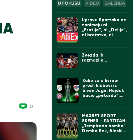
U FOKUSU
VIDEO
GALERIJA
Upravu Spartaka ne
NA
zanimaju ni
„Fratija“, ni „Delije“,
ni bratstvo, ni
protesti: Doveli
Albanca sa
tetovažom
komadanta UČK
Zvezda ih
(FOTO)
razmazila…
Kako su u Evropi
prošli klubovi iz
bivše Juge: Hajduk
bacio „petardu“,
velika pobeda Borca
0
MAXBET SPORT
SKENER – PARTIZAN:
„Tempirana bomba“
Demba Sek, Aleskić
sve bolji, ali „parni