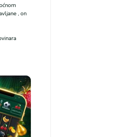
 noćnom
avljane , on
ovinara