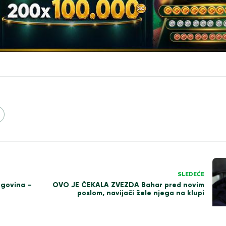
SLEDEĆE
egovina –
OVO JE ČEKALA ZVEZDA Bahar pred novim
poslom, navijači žele njega na klupi