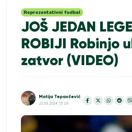
Reprezentativni fudbal
JOŠ JEDAN LEG
ROBIJI Robinjo u
zatvor (VIDEO)
Matija Tepavčević
22.03.2024. 15:19