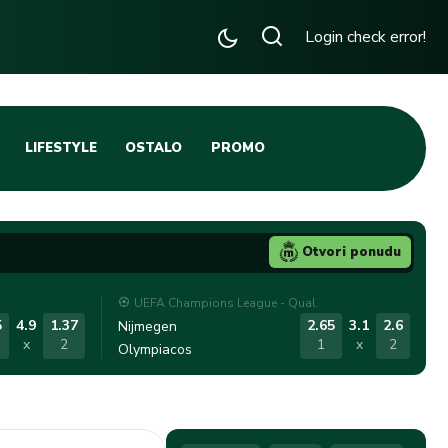
Login check error!
LIFESTYLE
OSTALO
PROMO
TENIS
TIFO SCENA
Otvori ponudu
JA
FUTSAL
UEFA Champions League - Qual.
TATIVNA KOŠARKA
KROZ OBRUČ!
5
4.9
1.37
2.65
3.1
2.6
Nijmegen
x
2
1
x
2
Olympiacos
DBAL
IGE
BLOG
INTERVJU NA MAX