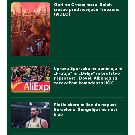
Gori na Crnom moru: Salah
izašao pred navijače Trabzona
(VIDEO)
Upravu Spartaka ne zanimaju ni
„Fratija“ ni „Delije“ ni bratstvo
ni protesti: Doveli Albanca sa
tetovažom komadanta UČK
(FOTO)
Platio skoro milion da napusti
Barselonu: Šengelija ima novi
klub