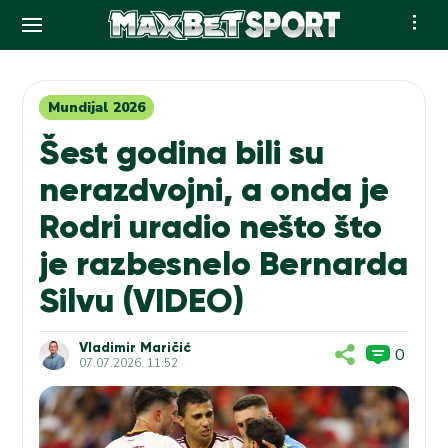
Skip
to
content
Mundijal 2026
Šest godina bili su
nerazdvojni, a onda je
Rodri uradio nešto što
je razbesnelo Bernarda
Silvu (VIDEO)
Vladimir Maričić
0
07.07.2026. 11:52