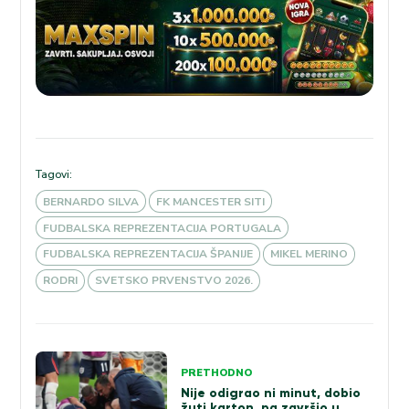
Tagovi:
BERNARDO SILVA
FK MANCESTER SITI
FUDBALSKA REPREZENTACIJA PORTUGALA
FUDBALSKA REPREZENTACIJA ŠPANIJE
MIKEL MERINO
RODRI
SVETSKO PRVENSTVO 2026.
Kretanje
PRETHODNO
članka
Nije odigrao ni minut, dobio
žuti karton, pa završio u