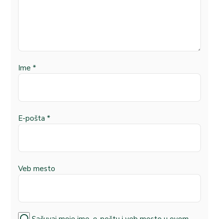
Ime
*
E-pošta
*
Veb mesto
Sačuvaj moje ime, e-poštu i veb mesto u ovom