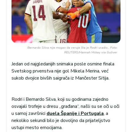
Bernardo Silva nije mogao da veruje šta je Rodri uradio... Foto:
REUTERS/Hannah Mckay via Guliver
Jedan od najgledanijih snimaka posle osmine finala
Svetskog prvenstva nije gol Mikela Merina, već
sukob dvojice bivših saigrača iz Mančester Sitija.
Rodri i Bernardo Silva, koji su godinama zajedno
osvajali trofeje u dresu „građana“, našli su se oči u oči
u samoj završnici
duela Španije i Portugala
, a
nekoliko sekundi bilo je dovoljno da prijateljstvo
ustupi mesto emocijama.