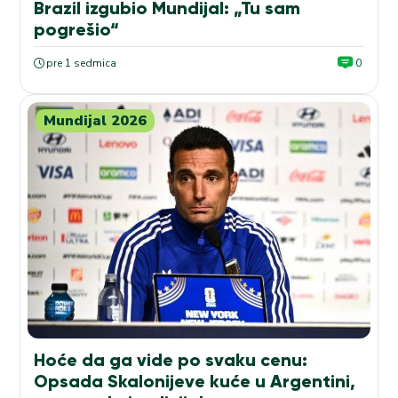
Brazil izgubio Mundijal: „Tu sam
pogrešio“
pre 1 sedmica
0
Mundijal 2026
Hoće da ga vide po svaku cenu:
Opsada Skalonijeve kuće u Argentini,