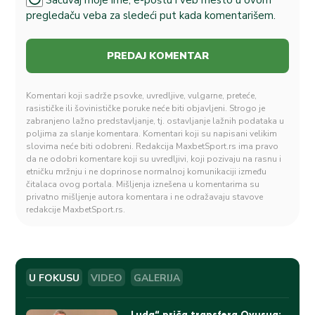
pregledaču veba za sledeći put kada komentarišem.
Komentari koji sadrže psovke, uvredljive, vulgarne, preteće,
rasističke ili šovinističke poruke neće biti objavljeni. Strogo je
zabranjeno lažno predstavljanje, tj. ostavljanje lažnih podataka u
poljima za slanje komentara. Komentari koji su napisani velikim
slovima neće biti odobreni. Redakcija MaxbetSport.rs ima pravo
da ne odobri komentare koji su uvredljivi, koji pozivaju na rasnu i
etničku mržnju i ne doprinose normalnoj komunikaciji između
čitalaca ovog portala. Mišljenja iznešena u komentarima su
privatno mišljenje autora komentara i ne odražavaju stavove
redakcije MaxbetSport.rs.
U FOKUSU
VIDEO
GALERIJA
„Luda“ priča transfera Ovusua: