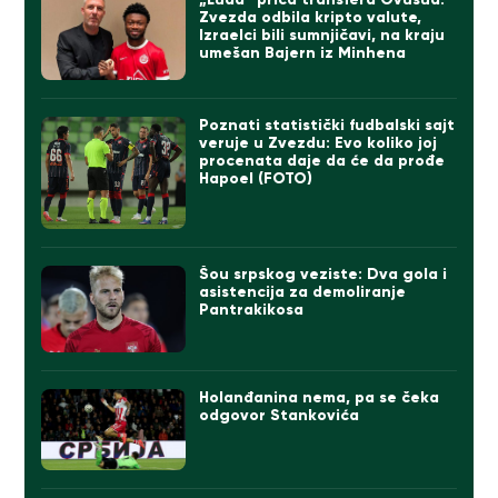
Zvezda odbila kripto valute,
Izraelci bili sumnjičavi, na kraju
umešan Bajern iz Minhena
Poznati statistički fudbalski sajt
veruje u Zvezdu: Evo koliko joj
procenata daje da će da prođe
Hapoel (FOTO)
Šou srpskog veziste: Dva gola i
asistencija za demoliranje
Pantrakikosa
Holanđanina nema, pa se čeka
odgovor Stankovića