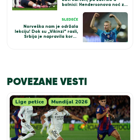
bolnici: Hendersonova noć za
nevericu (VIDEO)
SLEDEĆE
Norveška nam je održala
lekciju! Dok su „Vikinzi“ rasli,
Srbija je napravila korak
unazad
POVEZANE VESTI
Lige petice
Mundijal 2026