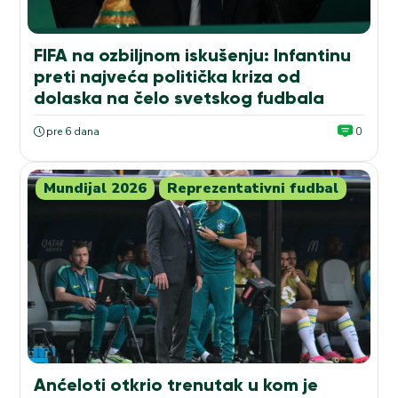
FIFA na ozbiljnom iskušenju: Infantinu
preti najveća politička kriza od
dolaska na čelo svetskog fudbala
pre 6 dana
0
Mundijal 2026
Reprezentativni fudbal
Anćeloti otkrio trenutak u kom je