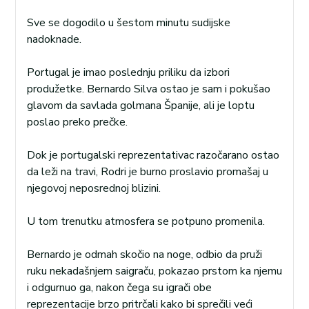
Sve se dogodilo u šestom minutu sudijske
nadoknade.
Portugal je imao poslednju priliku da izbori
produžetke. Bernardo Silva ostao je sam i pokušao
glavom da savlada golmana Španije, ali je loptu
poslao preko prečke.
Dok je portugalski reprezentativac razočarano ostao
da leži na travi, Rodri je burno proslavio promašaj u
njegovoj neposrednoj blizini.
U tom trenutku atmosfera se potpuno promenila.
Bernardo je odmah skočio na noge, odbio da pruži
ruku nekadašnjem saigraču, pokazao prstom ka njemu
i odgurnuo ga, nakon čega su igrači obe
reprezentacije brzo pritrčali kako bi sprečili veći