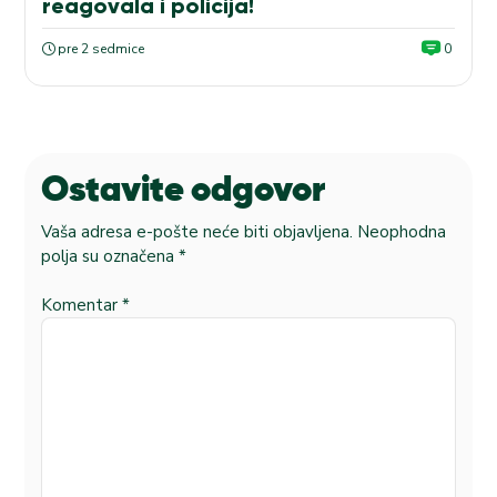
reagovala i policija!
pre 2 sedmice
0
Ostavite odgovor
Vaša adresa e-pošte neće biti objavljena.
Neophodna
polja su označena
*
Komentar
*