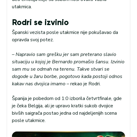
utakmica.
Rodri se izvinio
Španski vezista posle utakmice nije pokušavao da
opravda svoj potez.
– Napravio sam grešku jer sam preterano slavio
situaciju u kojoj je Bernardo promašio šansu. Izvinio
sam mu se odmah na terenu. Takve stvari se
dogode u žaru borbe, pogotovo kada postoji odnos
kakav nas dvojica imamo –
rekao je Rodri.
Španija je pobedom od 1:0 izborila četvrtfinale, gde
je čeka Belgija, ali je upravo kratki sukob dvojice
bivših saigrača postao jedna od najdeljenijih scena
posle utakmice.