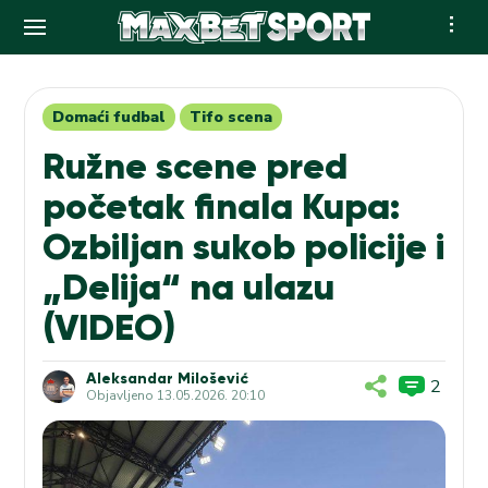
Skip
to
content
Domaći fudbal
Tifo scena
Ružne scene pred
početak finala Kupa:
Ozbiljan sukob policije i
„Delija“ na ulazu
(VIDEO)
Aleksandar Milošević
2
Objavljeno
13.05.2026. 20:10