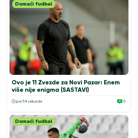
Domaći fudbal
Ovo je 11 Zvezde za Novi Pazar: Enem
više nije enigma (SASTAVI)
pre 54 sekunde
0
Domaći fudbal