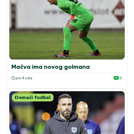
Mačva ima novog golmana
pre 4 sata
0
Domaći fudbal