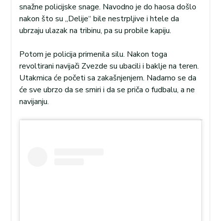
snažne policijske snage. Navodno je do haosa došlo
nakon što su „Delije“ bile nestrpljive i htele da
ubrzaju ulazak na tribinu, pa su probile kapiju.
Potom je policija primenila silu. Nakon toga
revoltirani navijači Zvezde su ubacili i baklje na teren.
Utakmica će početi sa zakašnjenjem. Nadamo se da
će sve ubrzo da se smiri i da se priča o fudbalu, a ne
navijanju.