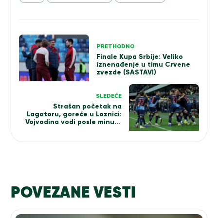
Kretanje
PRETHODNO
članka
Finale Kupa Srbije: Veliko
iznenađenje u timu Crvene
zvezde (SASTAVI)
SLEDEĆE
Strašan početak na
Lagatoru, goreće u Loznici:
Vojvodina vodi posle minut i
15 sekundi (VIDEO)
POVEZANE VESTI