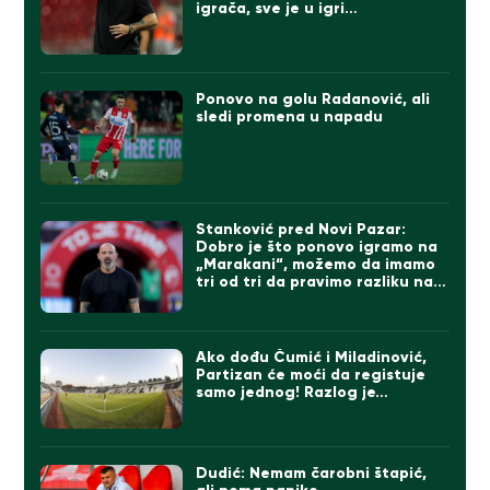
igrača, sve je u igri…
Ponovo na golu Radanović, ali
sledi promena u napadu
Stanković pred Novi Pazar:
Dobro je što ponovo igramo na
„Marakani“, možemo da imamo
tri od tri da pravimo razliku na
direktne konkurente
Ako dođu Čumić i Miladinović,
Partizan će moći da registuje
samo jednog! Razlog je…
Dudić: Nemam čarobni štapić,