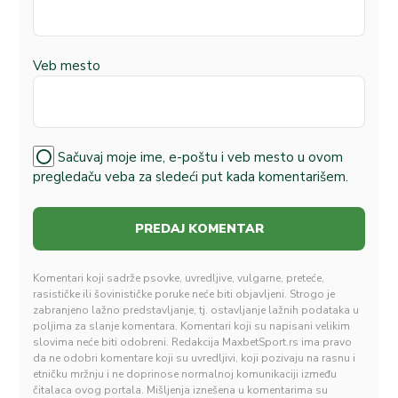
Veb mesto
Sačuvaj moje ime, e-poštu i veb mesto u ovom
pregledaču veba za sledeći put kada komentarišem.
Komentari koji sadrže psovke, uvredljive, vulgarne, preteće,
rasističke ili šovinističke poruke neće biti objavljeni. Strogo je
zabranjeno lažno predstavljanje, tj. ostavljanje lažnih podataka u
poljima za slanje komentara. Komentari koji su napisani velikim
slovima neće biti odobreni. Redakcija MaxbetSport.rs ima pravo
da ne odobri komentare koji su uvredljivi, koji pozivaju na rasnu i
etničku mržnju i ne doprinose normalnoj komunikaciji između
čitalaca ovog portala. Mišljenja iznešena u komentarima su