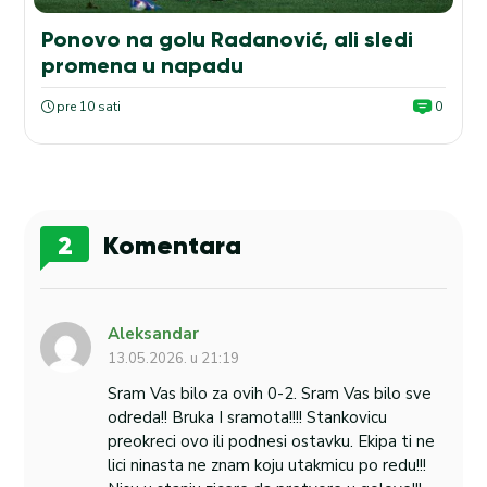
Ponovo na golu Radanović, ali sledi
promena u napadu
pre 10 sati
0
2
Komentara
Aleksandar
13.05.2026. u 21:19
Sram Vas bilo za ovih 0-2. Sram Vas bilo sve
odreda!! Bruka I sramota!!!! Stankovicu
preokreci ovo ili podnesi ostavku. Ekipa ti ne
lici ninasta ne znam koju utakmicu po redu!!!