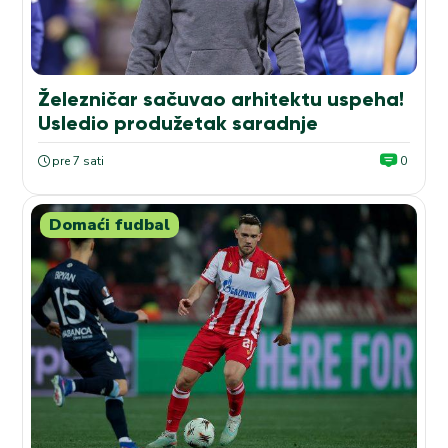
Železničar sačuvao arhitektu uspeha!
Usledio produžetak saradnje
pre 7 sati
0
Domaći fudbal