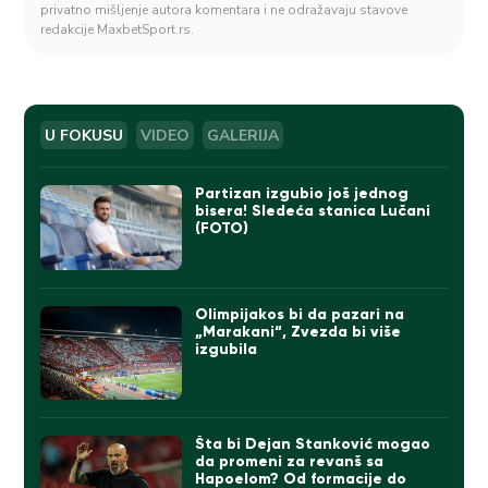
privatno mišljenje autora komentara i ne odražavaju stavove
redakcije MaxbetSport.rs.
U FOKUSU
VIDEO
GALERIJA
Partizan izgubio još jednog
bisera! Sledeća stanica Lučani
(FOTO)
Olimpijakos bi da pazari na
„Marakani“, Zvezda bi više
izgubila
Šta bi Dejan Stanković mogao
da promeni za revanš sa
Hapoelom? Od formacije do