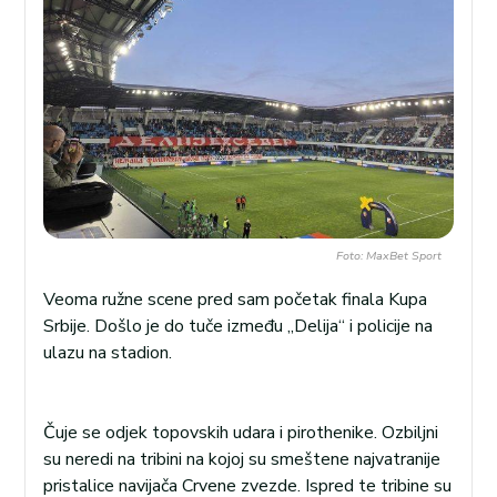
Foto: MaxBet Sport
Veoma ružne scene pred sam početak finala Kupa
Srbije. Došlo je do tuče između „Delija“ i policije na
ulazu na stadion.
Čuje se odjek topovskih udara i pirothenike. Ozbiljni
su neredi na tribini na kojoj su smeštene najvatranije
pristalice navijača Crvene zvezde. Ispred te tribine su