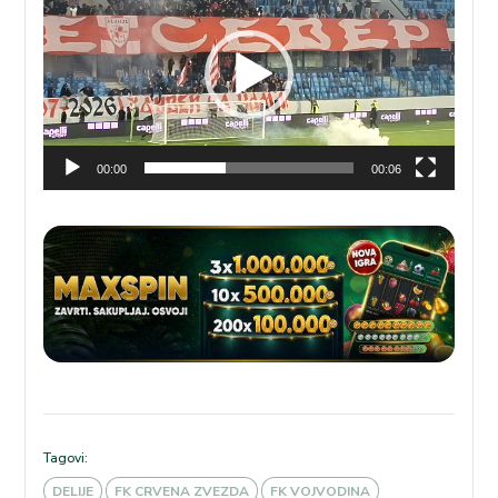
zapisa
00:00
00:06
Tagovi:
DELIJE
FK CRVENA ZVEZDA
FK VOJVODINA