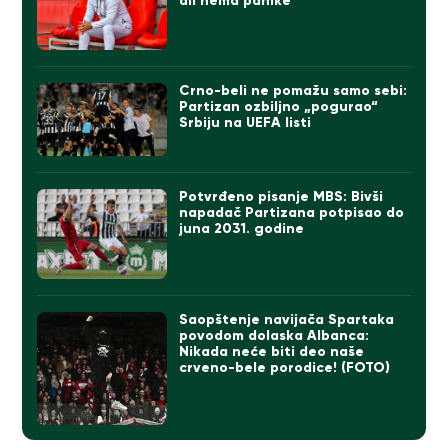
ali nema panike
Crno-beli ne pomažu samo sebi:
Partizan ozbiljno „pogurao“
Srbiju na UEFA listi
Potvrđeno pisanje MBS: Bivši
napadač Partizana potpisao do
juna 2031. godine
Saopštenje navijača Spartaka
povodom dolaska Albanca:
Nikada neće biti deo naše
crveno-bele porodice! (FOTO)