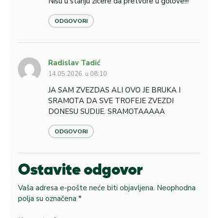
Nisu u stanju zicere da pretvore u golove!!!
ODGOVORI
Radislav Tadić
14.05.2026. u 08:10
JA SAM ZVEZDAS ALI OVO JE BRUKA I
SRAMOTA DA SVE TROFEJE ZVEZDI
DONESU SUDIJE. SRAMOTAAAAA
ODGOVORI
Ostavite odgovor
Vaša adresa e-pošte neće biti objavljena.
Neophodna
polja su označena
*