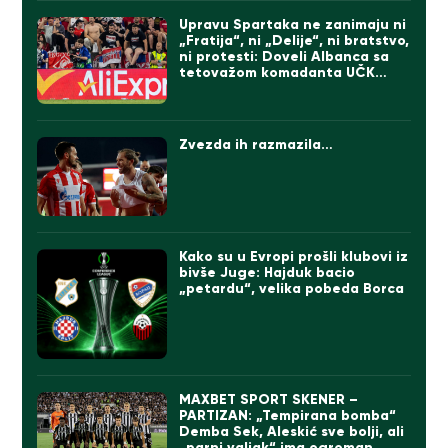
Upravu Spartaka ne zanimaju ni
„Fratija“, ni „Delije“, ni bratstvo,
ni protesti: Doveli Albanca sa
tetovažom komadanta UČK
(FOTO)
Zvezda ih razmazila…
Kako su u Evropi prošli klubovi iz
bivše Juge: Hajduk bacio
„petardu“, velika pobeda Borca
MAXBET SPORT SKENER –
PARTIZAN: „Tempirana bomba“
Demba Sek, Aleskić sve bolji, ali
„parni valjak“ ima ogroman