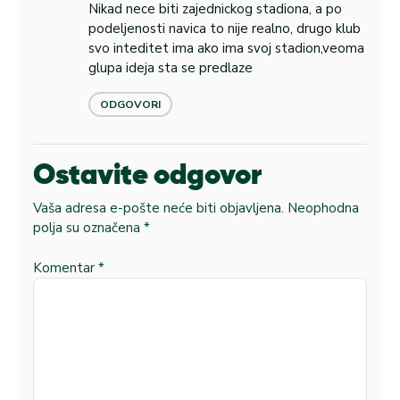
Nikad nece biti zajednickog stadiona, a po
podeljenosti navica to nije realno, drugo klub
svo inteditet ima ako ima svoj stadion,veoma
glupa ideja sta se predlaze
ODGOVORI
Ostavite odgovor
Vaša adresa e-pošte neće biti objavljena.
Neophodna
polja su označena
*
Komentar
*