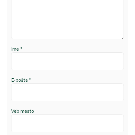
Ime
*
E-pošta
*
Veb mesto