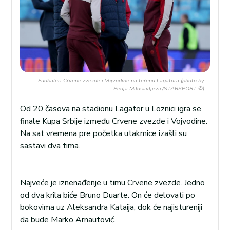
Fudbaleri Crvene zvezde i Vojvodine na terenu Lagatora (photo by
Pedja Milosavljevic/STARSPORT ©)
Od 20 časova na stadionu Lagator u Loznici igra se
finale Kupa Srbije između Crvene zvezde i Vojvodine.
Na sat vremena pre početka utakmice izašli su
sastavi dva tima.
Najveće je iznenađenje u timu Crvene zvezde. Jedno
od dva krila biće Bruno Duarte. On će delovati po
bokovima uz Aleksandra Kataija, dok će najistureniji
da bude Marko Arnautović.