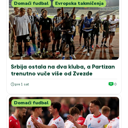
Domaći fudbal
Evropska takmičenja
Srbija ostala na dva kluba, a Partizan
trenutno vuče više od Zvezde
pre 1 sat
0
Domaći fudbal