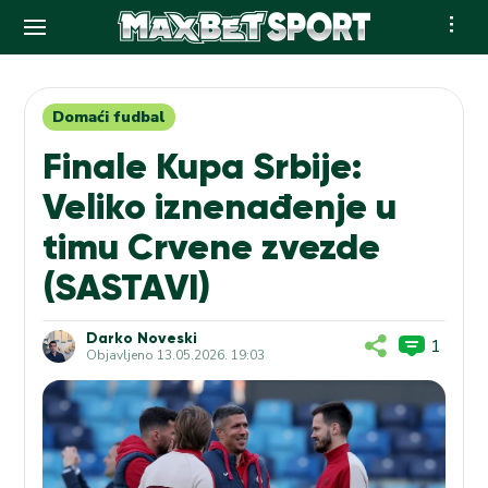
Skip
to
content
Domaći fudbal
Finale Kupa Srbije:
Veliko iznenađenje u
timu Crvene zvezde
(SASTAVI)
Darko Noveski
1
Objavljeno
13.05.2026. 19:03