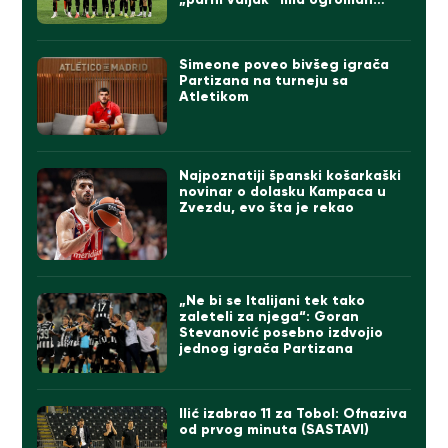
problem
Simeone poveo bivšeg igrača
Partizana na turneju sa
Atletikom
Najpoznatiji španski košarkaški
novinar o dolasku Kampaca u
Zvezdu, evo šta je rekao
„Ne bi se Italijani tek tako
zaleteli za njega“: Goran
Stevanović posebno izdvojio
jednog igrača Partizana
Ilić izabrao 11 za Tobol: Ofnaziva
od prvog minuta (SASTAVI)