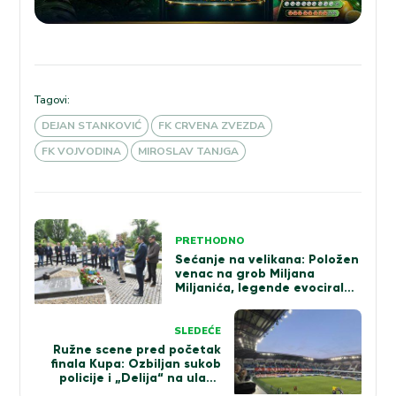
Tagovi:
DEJAN STANKOVIĆ
FK CRVENA ZVEZDA
FK VOJVODINA
MIROSLAV TANJGA
Kretanje
PRETHODNO
članka
Sećanje na velikana: Položen
venac na grob Miljana
Miljanića, legende evocirale
uspomene
SLEDEĆE
Ružne scene pred početak
finala Kupa: Ozbiljan sukob
policije i „Delija“ na ulazu
(VIDEO)