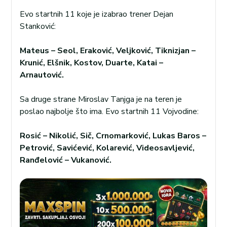
Evo startnih 11 koje je izabrao trener Dejan
Stanković:
Mateus – Seol, Eraković, Veljković, Tiknizjan –
Krunić, Elšnik, Kostov, Duarte, Katai –
Arnautović.
Sa druge strane Miroslav Tanjga je na teren je
poslao najbolje što ima. Evo startnih 11 Vojvodine:
Rosić – Nikolić, Sič, Crnomarković, Lukas Baros –
Petrović, Savićević, Kolarević, Videosavljević,
Ranđelović – Vukanović.