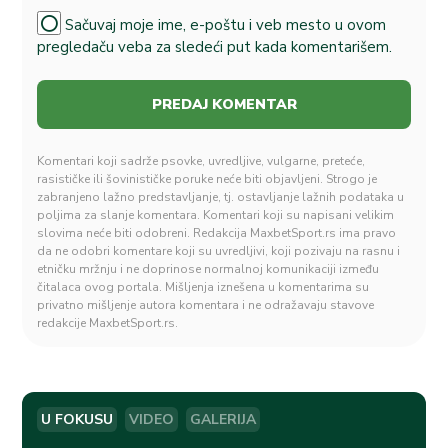
Sačuvaj moje ime, e-poštu i veb mesto u ovom
pregledaču veba za sledeći put kada komentarišem.
Komentari koji sadrže psovke, uvredljive, vulgarne, preteće,
rasističke ili šovinističke poruke neće biti objavljeni. Strogo je
zabranjeno lažno predstavljanje, tj. ostavljanje lažnih podataka u
poljima za slanje komentara. Komentari koji su napisani velikim
slovima neće biti odobreni. Redakcija MaxbetSport.rs ima pravo
da ne odobri komentare koji su uvredljivi, koji pozivaju na rasnu i
etničku mržnju i ne doprinose normalnoj komunikaciji između
čitalaca ovog portala. Mišljenja iznešena u komentarima su
privatno mišljenje autora komentara i ne odražavaju stavove
redakcije MaxbetSport.rs.
U FOKUSU
VIDEO
GALERIJA