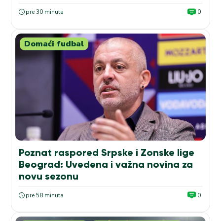
pre 30 minuta
0
Domaći fudbal
Poznat raspored Srpske i Zonske lige
Beograd: Uvedena i važna novina za
novu sezonu
pre 58 minuta
0