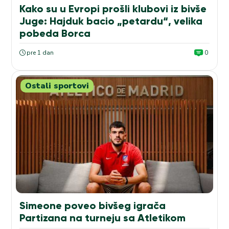
Kako su u Evropi prošli klubovi iz bivše
Juge: Hajduk bacio „petardu“, velika
pobeda Borca
pre 1 dan
0
Ostali sportovi
Simeone poveo bivšeg igrača
Partizana na turneju sa Atletikom