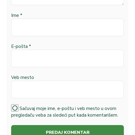
Ime
*
E-pošta
*
Veb mesto
Sačuvaj moje ime, e-poštu i veb mesto u ovom
pregledaču veba za sledeći put kada komentarišem.