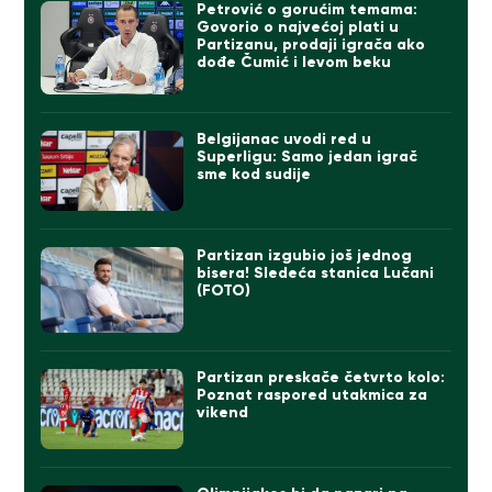
Petrović o gorućim temama:
Govorio o najvećoj plati u
Partizanu, prodaji igrača ako
dođe Čumić i levom beku
Belgijanac uvodi red u
Superligu: Samo jedan igrač
sme kod sudije
Partizan izgubio još jednog
bisera! Sledeća stanica Lučani
(FOTO)
Partizan preskače četvrto kolo:
Poznat raspored utakmica za
vikend