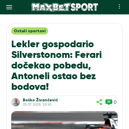
Skip
to
content
Ostali sportovi
Lekler gospodario
Silverstonom: Ferari
dočekao pobedu,
Antoneli ostao bez
bodova!
Boško Živančević
0
05.07.2026. 18:30