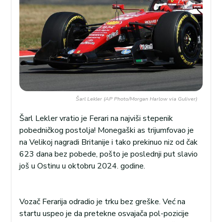
Šarl Lekler (AP Photo/Morgan Harlow via Guliver)
Šarl Lekler vratio je Ferari na najviši stepenik
pobedničkog postolja! Monegaški as trijumfovao je
na Velikoj nagradi Britanije i tako prekinuo niz od čak
623 dana bez pobede, pošto je poslednji put slavio
još u Ostinu u oktobru 2024. godine.
Vozač Ferarija odradio je trku bez greške. Već na
startu uspeo je da pretekne osvajača pol-pozicije