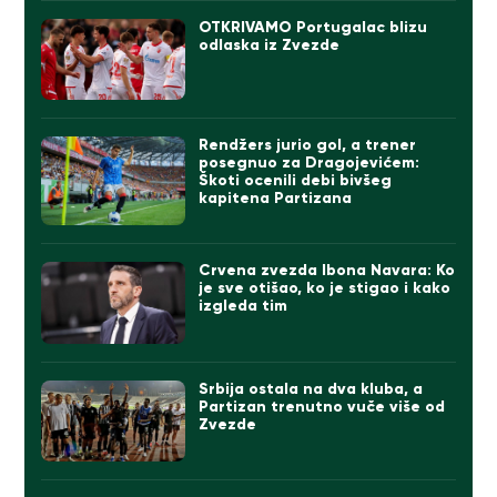
OTKRIVAMO Portugalac blizu
odlaska iz Zvezde
Rendžers jurio gol, a trener
posegnuo za Dragojevićem:
Škoti ocenili debi bivšeg
kapitena Partizana
Crvena zvezda Ibona Navara: Ko
je sve otišao, ko je stigao i kako
izgleda tim
Srbija ostala na dva kluba, a
Partizan trenutno vuče više od
Zvezde