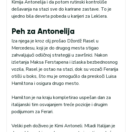
Kimija Antonelija i da potom rutinski kontroliše
dešavanja na stazi sve do karirane zastave. To je
ujedno bila deveta pobeda u karijeri za Leklera.
Peh za Antonelija
Iza njega je kroz cilj prošao Džordž Rasel u
Mercedesu, koji je do drugog mesta stigao
zahvaljujući odličnoj strategiji u završnici. Nakon
izletanja Maksa Ferstapena i izlaska bezbednosnog
vozila, Rasel je ostao na stazi, dok su vozači Ferarija
otišli u boks, što mu je omogućilo da preskoči Luisa
Hamiltona i osigura drugo mesto.
Hamilton je na kraju kompletirao uspešan dan za
italijanski tim osvajanjem treće pozicije i drugim
podijumom za Ferari.
Veliki peh doživeo je Kimi Antoneli. Mladi Italijan je