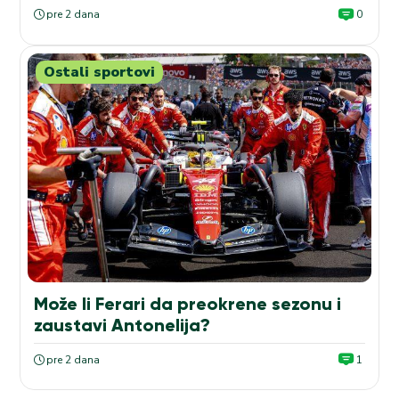
pre 2 dana
0
Ostali sportovi
Može li Ferari da preokrene sezonu i
zaustavi Antonelija?
pre 2 dana
1