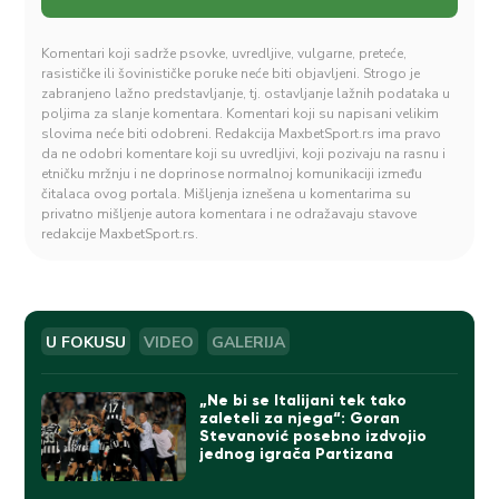
Komentari koji sadrže psovke, uvredljive, vulgarne, preteće,
rasističke ili šovinističke poruke neće biti objavljeni. Strogo je
zabranjeno lažno predstavljanje, tj. ostavljanje lažnih podataka u
poljima za slanje komentara. Komentari koji su napisani velikim
slovima neće biti odobreni. Redakcija MaxbetSport.rs ima pravo
da ne odobri komentare koji su uvredljivi, koji pozivaju na rasnu i
etničku mržnju i ne doprinose normalnoj komunikaciji između
čitalaca ovog portala. Mišljenja iznešena u komentarima su
privatno mišljenje autora komentara i ne odražavaju stavove
redakcije MaxbetSport.rs.
U FOKUSU
VIDEO
GALERIJA
„Ne bi se Italijani tek tako
zaleteli za njega“: Goran
Stevanović posebno izdvojio
jednog igrača Partizana