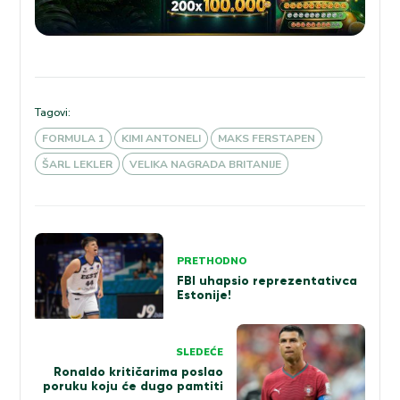
Tagovi:
FORMULA 1
KIMI ANTONELI
MAKS FERSTAPEN
ŠARL LEKLER
VELIKA NAGRADA BRITANIJE
Kretanje
PRETHODNO
članka
FBI uhapsio reprezentativca
Estonije!
SLEDEĆE
Ronaldo kritičarima poslao
poruku koju će dugo pamtiti