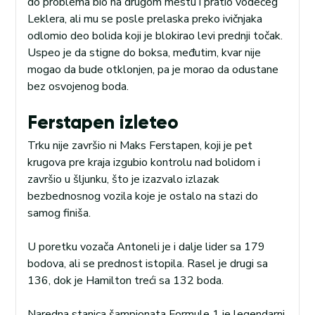
do problema bio na drugom mestu i pratio vodećeg
Leklera, ali mu se posle prelaska preko ivičnjaka
odlomio deo bolida koji je blokirao levi prednji točak.
Uspeo je da stigne do boksa, međutim, kvar nije
mogao da bude otklonjen, pa je morao da odustane
bez osvojenog boda.
Ferstapen izleteo
Trku nije završio ni Maks Ferstapen, koji je pet
krugova pre kraja izgubio kontrolu nad bolidom i
završio u šljunku, što je izazvalo izlazak
bezbednosnog vozila koje je ostalo na stazi do
samog finiša.
U poretku vozača Antoneli je i dalje lider sa 179
bodova, ali se prednost istopila. Rasel je drugi sa
136, dok je Hamilton treći sa 132 boda.
Naredna stanica šampionata Formule 1 je legendarni