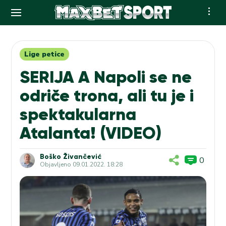
Skip
to
content
Lige petice
SERIJA A Napoli se ne
odriče trona, ali tu je i
spektakularna
Atalanta! (VIDEO)
Boško Živančević
0
Objavljeno
09.01.2022. 18:28