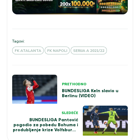
Tagovi:
FK ATALANTA
FK NAPOLI
SERIJA A 2021/22
Kretanje
PRETHODNO
članka
BUNDESLIGA Keln slavio u
Berlinu (VIDEO)
SLEDEĆE
BUNDESLIGA Pantović
pogodio za pobedu Bohuma i
produbljenje krize Volfsburga
(VIDEO)