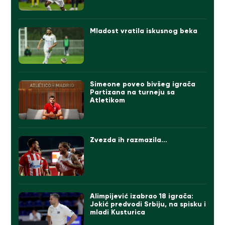
Mladost vratila iskusnog beka
Simeone poveo bivšeg igrača
Partizana na turneju sa
Atletikom
Zvezda ih razmazila…
Alimpijević izabrao 18 igrača:
Jokić predvodi Srbiju, na spisku i
mladi Kusturica