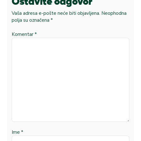
Ostavite odgovor
Vaša adresa e-pošte neće biti objavljena.
Neophodna
polja su označena
*
Komentar
*
Ime
*