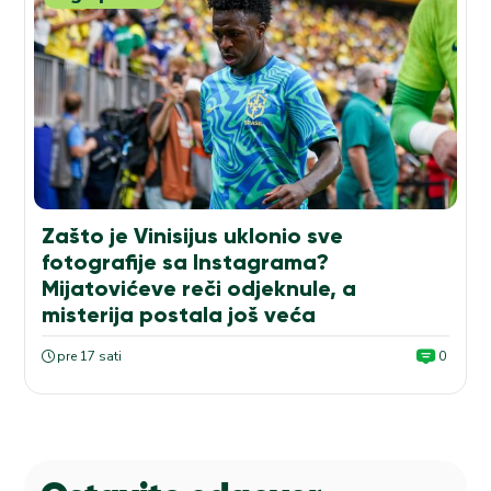
Zašto je Vinisijus uklonio sve
fotografije sa Instagrama?
Mijatovićeve reči odjeknule, a
misterija postala još veća
pre 17 sati
0