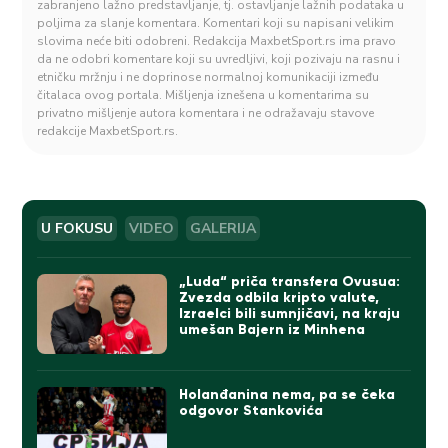
zabranjeno lažno predstavljanje, tj. ostavljanje lažnih podataka u
poljima za slanje komentara. Komentari koji su napisani velikim
slovima neće biti odobreni. Redakcija MaxbetSport.rs ima pravo
da ne odobri komentare koji su uvredljivi, koji pozivaju na rasnu i
etničku mržnju i ne doprinose normalnoj komunikaciji između
čitalaca ovog portala. Mišljenja iznešena u komentarima su
privatno mišljenje autora komentara i ne odražavaju stavove
redakcije MaxbetSport.rs.
U FOKUSU
VIDEO
GALERIJA
„Luda“ priča transfera Ovusua:
Zvezda odbila kripto valute,
Izraelci bili sumnjičavi, na kraju
umešan Bajern iz Minhena
Holanđanina nema, pa se čeka
odgovor Stankovića