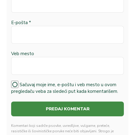
E-pošta
*
Veb mesto
Sačuvaj moje ime, e-poštu i veb mesto u ovom
pregledaču veba za sledeći put kada komentarišem.
Komentari koji sadrže psovke, uvredljive, vulgarne, preteće,
rasističke ili šovinističke poruke neće biti objavljeni. Strogo je