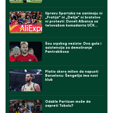
Upravu Spartaka ne zanimaju ni
„Fratija“ ni „Delije“ ni bratstvo
ni protesti: Doveli Albanca sa
tetovažom komadanta UČK
(FOTO)
Šou srpskog veziste: Dva gola i
asistencija za demoliranje
Pantrakikosa
Platio skoro milion da napusti
Barselonu: Šengelija ima novi
klub
Odakle Partizan može da
zapreti Tobolu?