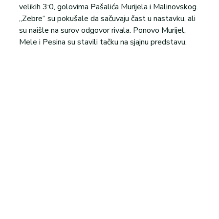
velikih 3:0, golovima Pašalića Murijela i Malinovskog.
„Zebre“ su pokušale da sačuvaju čast u nastavku, ali
su naišle na surov odgovor rivala. Ponovo Murijel,
Mele i Pesina su stavili tačku na sjajnu predstavu.