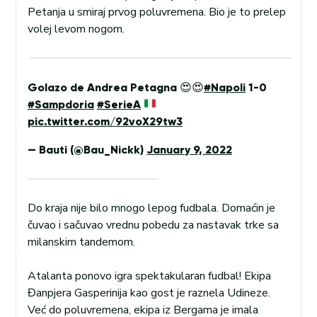
Petanja u smiraj prvog poluvremena. Bio je to prelep
volej levom nogom.
Golazo de Andrea Petagna 😍😍
#Napoli
1-0
#Sampdoria
#SerieA
pic.twitter.com/92voX29tw3
— Bauti (@Bau_Nickk)
January 9, 2022
Do kraja nije bilo mnogo lepog fudbala. Domaćin je
čuvao i sačuvao vrednu pobedu za nastavak trke sa
milanskim tandemom.
Atalanta ponovo igra spektakularan fudbal! Ekipa
Đanpjera Gasperinija kao gost je raznela Udineze.
Već do poluvremena, ekipa iz Bergama je imala