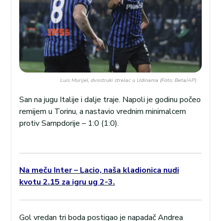
Luis Murijel, dvostruki strelac u Udinama (Foto: Beta/AP)
San na jugu Italije i dalje traje. Napoli je godinu počeo
remijem u Torinu, a nastavio vrednim minimalcem
protiv Sampdorije – 1:0 (1:0).
Na meču Inter – Lacio, naša kladionica nudi
kvotu 2.15 za igru ug 2-3.
Gol vredan tri boda postigao je napadač Andrea