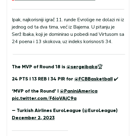
Ipak, najkorisniji igrač 11. runde Evrolige ne dolazi ni iz
jednog od ta dva tima, već iz Bajerna. U pitanju je
Serž Ibaka, koji je dominirao u pobedi nad Virtusom sa
24 poena i 13 skokova, uz indeks korisnosti 34.
The MVP of Round 18 is
@sergeibaka
🏆
24 PTS I 13 REB I 34 PIR for
@FCBBasketball
✔️
‘MVP of the Round’ I
@PaniniAmerica
pic.twitter.com/F6ioVAjC9a
— Turkish Airlines EuroLeague (@EuroLeague)
December 2, 2023