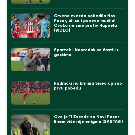
Crvena zvezda pobedila Novi
Pazar, ali se i ponovo mučila!
Ovako ne sme protiv Hapoela
(VIDEO)
Spartak i Napredak se častili u
gostima
Radnički na krilima Sisea upisao
prvu pobedu
Ovo je 11 Zvezde za Novi Pazar:
Enem više nije enigma (SASTAVI)