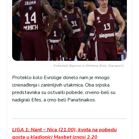
Košarkaši Bajerna iz Minhena (foto: Starsport)
Proteklo kolo Evrolige donelo nam je mnogo
iznenađenja i zanimljivih utakmica. Oba srpska
predstavnika su ostvarili pobede, crveno-beli su
nadigrali Efes, a crno-beli Panatinaikos.
LIGA 1: Nant – Nica (21.00), kvota na pobedu
gosta u kladionici Maxbet iznosi 2.20