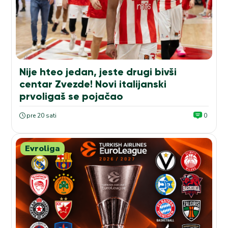
Nije hteo jedan, jeste drugi bivši
centar Zvezde! Novi italijanski
prvoligaš se pojačao
pre 20 sati
0
Evroliga