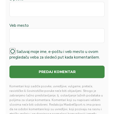
Veb mesto
Sačuvaj moje ime, e-poštu i veb mesto u ovom
pregledaču veba za sledeći put kada komentarišem.
Komentari koji sadrže psovke, uvredljive, vulgarne, preteće,
rasističke ili šovinističke poruke neće biti objavljeni. Strogo je
zabranjeno lažno predstavljanje, tj. ostavljanje lažnih podataka u
poljima za slanje komentara. Komentari koji su napisani velikim
slovima neće biti odobreni. Redakcija MaxbetSport.rs ima pravo
da ne odobri komentare koji su uvredljivi, koji pozivaju na rasnu i
etničku mržnju i ne doprinose normalnoj komunikaciji između