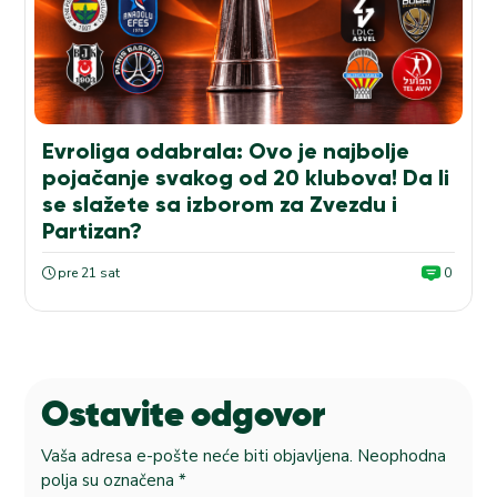
Evroliga odabrala: Ovo je najbolje
pojačanje svakog od 20 klubova! Da li
se slažete sa izborom za Zvezdu i
Partizan?
pre 21 sat
0
Ostavite odgovor
Vaša adresa e-pošte neće biti objavljena.
Neophodna
polja su označena
*