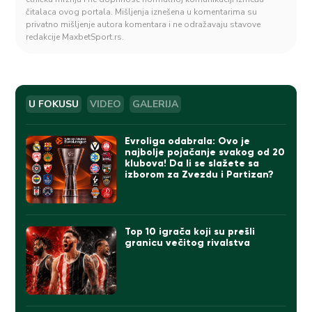
čitalaca ovog portala. Mišljenja iznešena u komentarima su
privatno mišljenje autora komentara i ne odražavaju stavove
redakcije MaxbetSport.rs.
U FOKUSU
VIDEO
GALERIJA
Evroliga odabrala: Ovo je
najbolje pojačanje svakog od 20
klubova! Da li se slažete sa
izborom za Zvezdu i Partizan?
Top 10 igrača koji su prešli
granicu večitog rivalstva