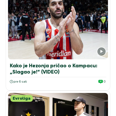
Kako je Hezonja pričao o Kampacu:
„Slagao je!“ (VIDEO)
pre 6 sati
0
Evroliga