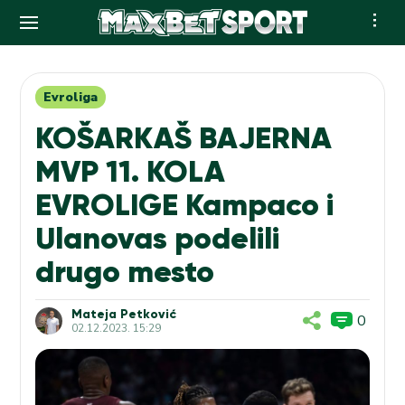
Skip
to
content
Evroliga
KOŠARKAŠ BAJERNA
MVP 11. KOLA
EVROLIGE Kampaco i
Ulanovas podelili
drugo mesto
Mateja Petković
0
02.12.2023. 15:29