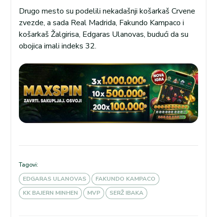
Drugo mesto su podelili nekadašnji košarkaš Crvene
zvezde, a sada Real Madrida, Fakundo Kampaco i
košarkaš Žalgirisa, Edgaras Ulanovas, budući da su
obojica imali indeks 32.
Tagovi:
EDGARAS ULANOVAS
FAKUNDO KAMPACO
KK BAJERN MINHEN
MVP
SERŽ IBAKA