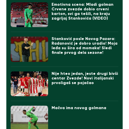
Emotivna scena: Mladi golman
Crvene zvezde dobio crveni
karton, svi ga tešili, na kraju
zagrljaj Stankovića (VIDEO)
Stanković posle Novog Pazara:
Radanović je dobro uradio! Moja
leđa su šira od momaka! Sledi
finale prvog dela sezone!
Nije hteo jedan, jeste drugi bivši
centar Zvezde! Novi italijanski
prvoligaš se pojačao
Mačva ima novog golmana