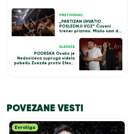
Kretanje
PRETHODNO
članka
„PARTIZAN UHVATIO
POSLEDNJI VOZ“ Čuveni
trener priznao: Mislio sam da
je gotovo!
SLEDEĆE
PODRŠKA Ovako je
Nedovićeva supruga videla
pobedu Zvezde protiv Efesa!
Lepa Mina zna da se našali
na svoj račun (VIDEO)
POVEZANE VESTI
Evroliga