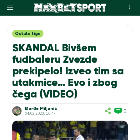
Skip
to
content
Ostale lige
SKANDAL Bivšem
fudbaleru Zvezde
prekipelo! Izveo tim sa
utakmice… Evo i zbog
čega (VIDEO)
Đorđe Miljanić
0
04.03.2023. 16:47