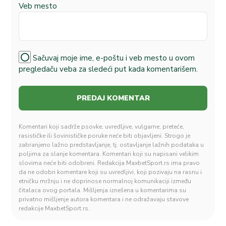
Veb mesto
Sačuvaj moje ime, e-poštu i veb mesto u ovom
pregledaču veba za sledeći put kada komentarišem.
Komentari koji sadrže psovke, uvredljive, vulgarne, preteće,
rasističke ili šovinističke poruke neće biti objavljeni. Strogo je
zabranjeno lažno predstavljanje, tj. ostavljanje lažnih podataka u
poljima za slanje komentara. Komentari koji su napisani velikim
slovima neće biti odobreni. Redakcija MaxbetSport.rs ima pravo
da ne odobri komentare koji su uvredljivi, koji pozivaju na rasnu i
etničku mržnju i ne doprinose normalnoj komunikaciji između
čitalaca ovog portala. Mišljenja iznešena u komentarima su
privatno mišljenje autora komentara i ne odražavaju stavove
redakcije MaxbetSport.rs.