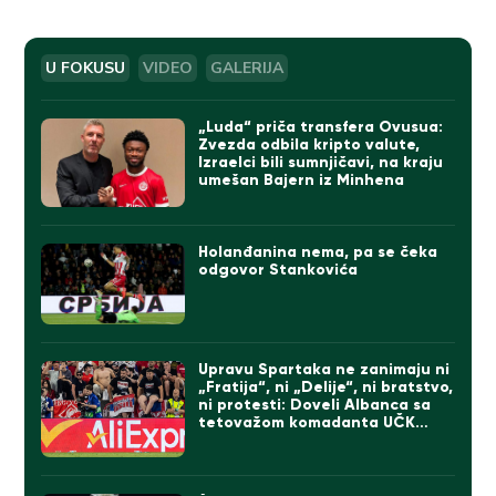
U FOKUSU
VIDEO
GALERIJA
„Luda“ priča transfera Ovusua:
Zvezda odbila kripto valute,
Izraelci bili sumnjičavi, na kraju
umešan Bajern iz Minhena
Holanđanina nema, pa se čeka
odgovor Stankovića
Upravu Spartaka ne zanimaju ni
„Fratija“, ni „Delije“, ni bratstvo,
ni protesti: Doveli Albanca sa
tetovažom komadanta UČK
(FOTO)