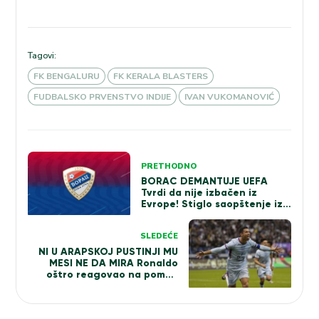
Tagovi:
FK BENGALURU
FK KERALA BLASTERS
FUDBALSKO PRVENSTVO INDIJE
IVAN VUKOMANOVIĆ
Kretanje
PRETHODNO
članka
BORAC DEMANTUJE UEFA
Tvrdi da nije izbačen iz
Evrope! Stiglo saopštenje iz
Banja Luke
SLEDEĆE
NI U ARAPSKOJ PUSTINJI MU
MESI NE DA MIRA Ronaldo
oštro reagovao na pomen
velikog rivala (VIDEO)