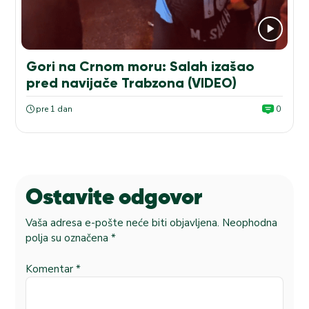
Gori na Crnom moru: Salah izašao
pred navijače Trabzona (VIDEO)
pre 1 dan
0
Ostavite odgovor
Vaša adresa e-pošte neće biti objavljena.
Neophodna
polja su označena
*
Komentar
*