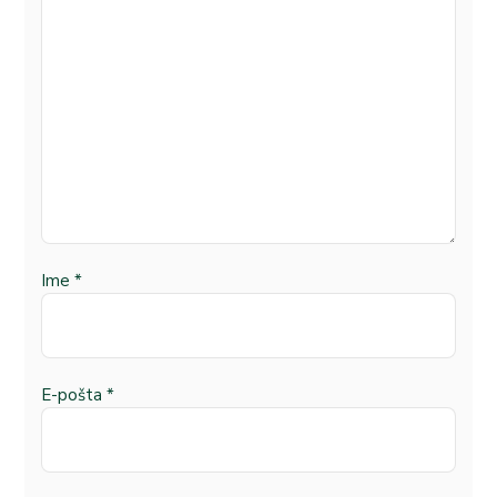
Ime
*
E-pošta
*