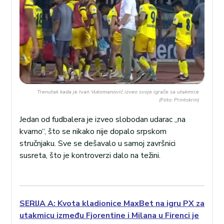
Trenutak kada je Ivan Vukomanović izveo svoje igrače sa utakmice
(Foto: Printskrin)
Jedan od fudbalera je izveo slobodan udarac „na
kvarno“, što se nikako nije dopalo srpskom
stručnjaku. Sve se dešavalo u samoj završnici
susreta, što je kontroverzi dalo na težini.
SERIJA A: Kvota kladionice MaxBet na igru PX za
utakmicu između Fjorentine i Milana u Firenci je