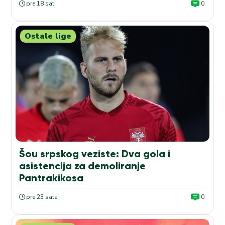
pre 18 sati
0
Ostale lige
Šou srpskog veziste: Dva gola i
asistencija za demoliranje
Pantrakikosa
pre 23 sata
0