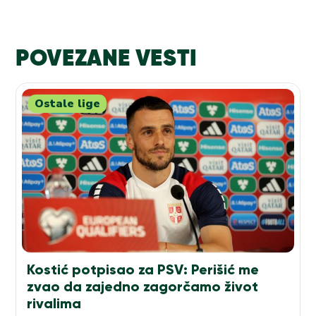
POVEZANE VESTI
Ostale lige
Kostić potpisao za PSV: Perišić me
zvao da zajedno zagorčamo život
rivalima