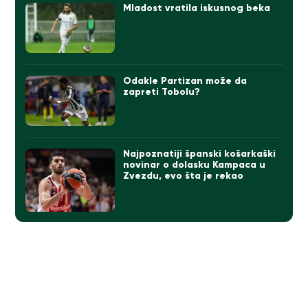
Mladost vratila iskusnog beka
Odakle Partizan može da
zapreti Tobolu?
Najpoznatiji španski košarkaški
novinar o dolasku Kampaca u
Zvezdu, evo šta je rekao