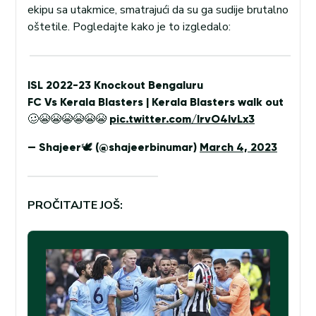
ekipu sa utakmice, smatrajući da su ga sudije brutalno
oštetile. Pogledajte kako je to izgledalo:
ISL 2022-23 Knockout Bengaluru
FC Vs Kerala Blasters | Kerala Blasters walk out
🥴😭😭😭😭😭😭
pic.twitter.com/lrvO4IvLx3
— Shajeer🕊️ (@shajeerbinumar)
March 4, 2023
PROČITAJTE JOŠ: