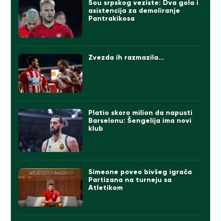
Šou srpskog veziste: Dva gola i
asistencija za demoliranje
Pantrakikosa
Zvezda ih razmazila…
Platio skoro milion da napusti
Barselonu: Šengelija ima novi
klub
Simeone poveo bivšeg igrača
Partizana na turneju sa
Atletikom