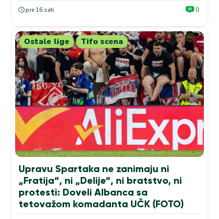
pre 16 sati
0
Ostale lige
Tifo scena
Upravu Spartaka ne zanimaju ni
„Fratija“, ni „Delije“, ni bratstvo, ni
protesti: Doveli Albanca sa
tetovažom komadanta UČK (FOTO)