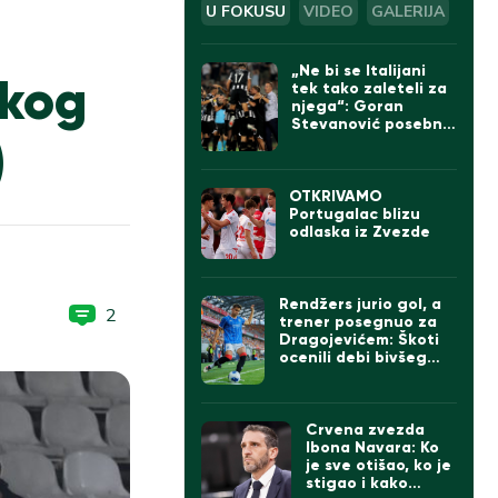
U FOKUSU
VIDEO
GALERIJA
„Ne bi se Italijani
skog
tek tako zaleteli za
njega“: Goran
Stevanović posebno
)
izdvojio jednog
igrača Partizana
OTKRIVAMO
Portugalac blizu
odlaska iz Zvezde
Rendžers jurio gol, a
2
trener posegnuo za
Dragojevićem: Škoti
ocenili debi bivšeg
kapitena Partizana
Crvena zvezda
Ibona Navara: Ko
je sve otišao, ko je
stigao i kako