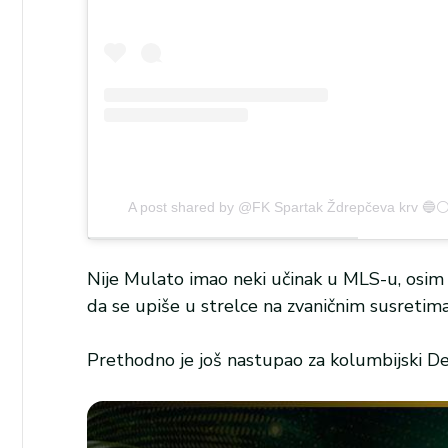
A post shared by @FK Spartak Ždrepčeva krv 🔵⚪
Nije Mulato imao neki učinak u MLS-u, osim D
da se upiše u strelce na zvaničnim susretim
Prethodno je još nastupao za kolumbijski Dep