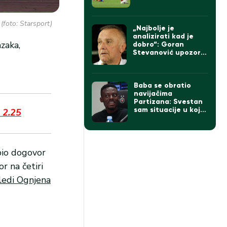
(foto: Starsport)
„Najbolje je
analizirati kad je
zaka,
dobro“: Goran
Stevanović upozorio
da pobeda ne sme
da zavara Partizan
Baba se obratio
navijačima
Partizana: Svestan
sam situacije u kojoj
 2.25
se klub nalazi
opio dogovor
r na četiri
ledi Ognjena