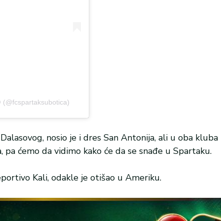
 (@fcspartaksubotica)
alasovog, nosio je i dres San Antonija, ali u oba kluba
a, pa ćemo da vidimo kako će da se snađe u Spartaku.
ortivo Kali, odakle je otišao u Ameriku.