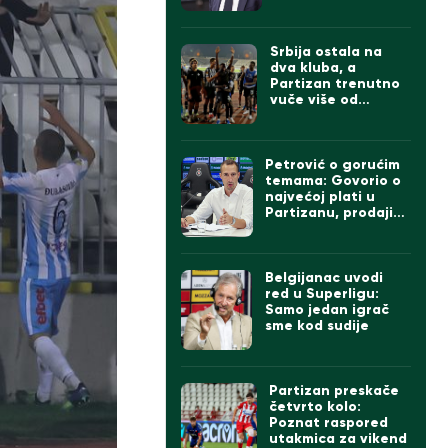
izgleda tim
Srbija ostala na
dva kluba, a
Partizan trenutno
vuče više od
Zvezde
Petrović o gorućim
temama: Govorio o
najvećoj plati u
Partizanu, prodaji
igrača ako dođe
Čumić i levom beku
Belgijanac uvodi
red u Superligu:
Samo jedan igrač
sme kod sudije
Partizan preskače
četvrto kolo:
Poznat raspored
utakmica za vikend