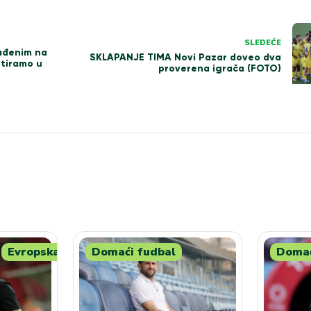
SLEDEĆE
ađenim na
SKLAPANJE TIMA Novi Pazar doveo dva
etiramo u
proverena igrača (FOTO)
Evropska
Domaći fudbal
Domać