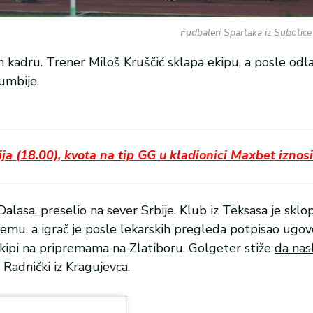
Fudbaleri Spartaka iz Subotice 
kadru. Trener Miloš Kruščić sklapa ekipu, a posle odla
umbije.
(18.00), kvota na tip GG u kladionici Maxbet iznosi
Dalasa, preselio na sever Srbije. Klub iz Teksasa je skl
mu, a igrač je posle lekarskih pregleda potpisao ugovo
ekipi na pripremama na Zlatiboru. Golgeter stiže
da nas
 Radnički iz Kragujevca.