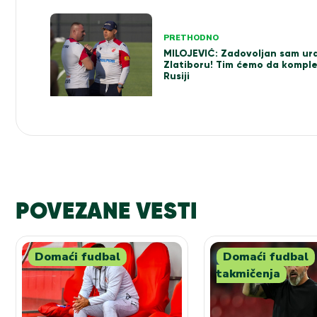
Kretanje
PRETHODNO
članka
MILOJEVIĆ: Zadovoljan sam ur
Zlatiboru! Tim ćemo da kompl
Rusiji
POVEZANE VESTI
Domaći fudbal
Domaći fudbal
takmičenja