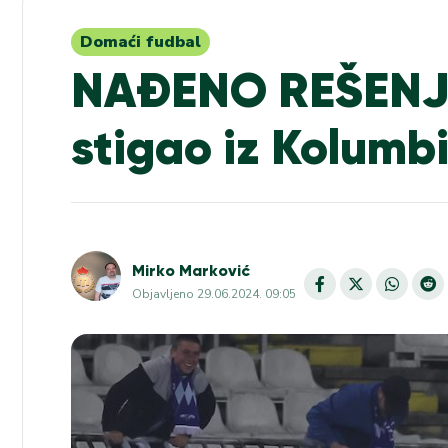
Domaći fudbal
NAĐENO REŠENJE
stigao iz Kolumb
Mirko Marković
Objavljeno
29.06.2024. 09:05