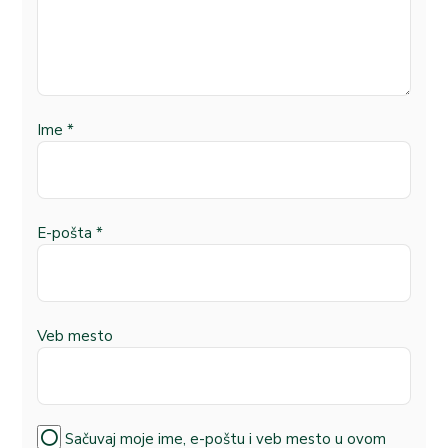
Ime
*
E-pošta
*
Veb mesto
Sačuvaj moje ime, e-poštu i veb mesto u ovom