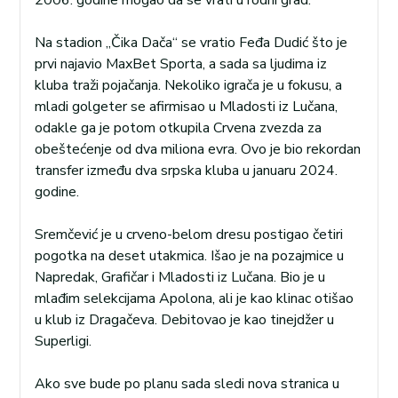
2006. godine mogao da se vrati u rodni grad.
Na stadion „Čika Dača“ se vratio Feđa Dudić što je
prvi najavio MaxBet Sporta, a sada sa ljudima iz
kluba traži pojačanja. Nekoliko igrača je u fokusu, a
mladi golgeter se afirmisao u Mladosti iz Lučana,
odakle ga je potom otkupila Crvena zvezda za
obeštećenje od dva miliona evra. Ovo je bio rekordan
transfer između dva srpska kluba u januaru 2024.
godine.
Sremčević je u crveno-belom dresu postigao četiri
pogotka na deset utakmica. Išao je na pozajmice u
Napredak, Grafičar i Mladosti iz Lučana. Bio je u
mlađim selekcijama Apolona, ali je kao klinac otišao
u klub iz Dragačeva. Debitovao je kao tinejdžer u
Superligi.
Ako sve bude po planu sada sledi nova stranica u