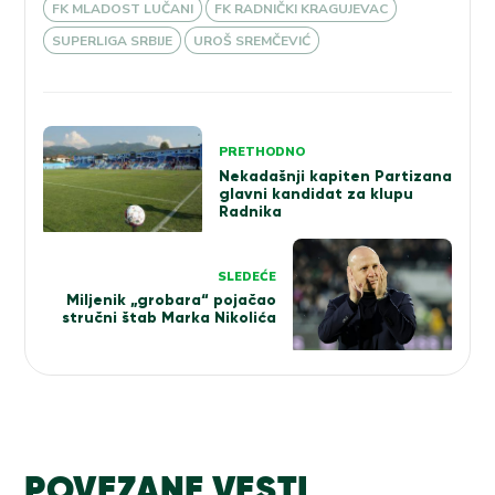
FK MLADOST LUČANI
FK RADNIČKI KRAGUJEVAC
SUPERLIGA SRBIJE
UROŠ SREMČEVIĆ
Kretanje
PRETHODNO
članka
Nekadašnji kapiten Partizana
glavni kandidat za klupu
Radnika
SLEDEĆE
Miljenik „grobara“ pojačao
stručni štab Marka Nikolića
POVEZANE VESTI