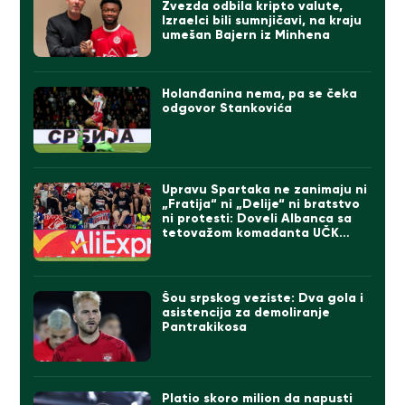
Zvezda odbila kripto valute,
Izraelci bili sumnjičavi, na kraju
umešan Bajern iz Minhena
Holanđanina nema, pa se čeka
odgovor Stankovića
Upravu Spartaka ne zanimaju ni
„Fratija“ ni „Delije“ ni bratstvo
ni protesti: Doveli Albanca sa
tetovažom komadanta UČK
(FOTO)
Šou srpskog veziste: Dva gola i
asistencija za demoliranje
Pantrakikosa
Platio skoro milion da napusti