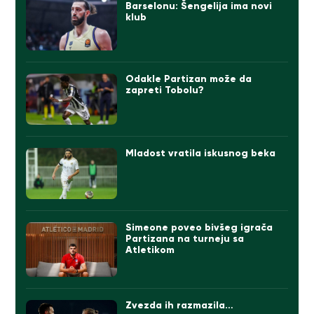
Barselonu: Šengelija ima novi
klub
Odakle Partizan može da
zapreti Tobolu?
Mladost vratila iskusnog beka
Simeone poveo bivšeg igrača
Partizana na turneju sa
Atletikom
Zvezda ih razmazila…