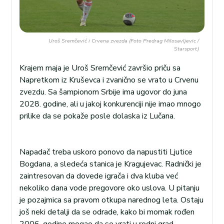
Uroš Sremčević i Crvena zvezda (Foto Predrag Milosavljevic /
Starsport)
Krajem maja je Uroš Sremčević završio priču sa
Napretkom iz Kruševca i zvanično se vrato u Crvenu
zvezdu. Sa šampionom Srbije ima ugovor do juna
2028. godine, ali u jakoj konkurenciji nije imao mnogo
prilike da se pokaže posle dolaska iz Lučana.
Napadač treba uskoro ponovo da napustiti Ljutice
Bogdana, a sledeća stanica je Kragujevac. Radnički je
zaintresovan da dovede igrača i dva kluba već
nekoliko dana vode pregovore oko uslova. U pitanju
je pozajmica sa pravom otkupa narednog leta. Ostaju
još neki detalji da se odrade, kako bi momak rođen