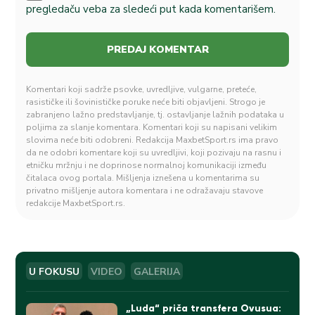
pregledaču veba za sledeći put kada komentarišem.
Komentari koji sadrže psovke, uvredljive, vulgarne, preteće,
rasističke ili šovinističke poruke neće biti objavljeni. Strogo je
zabranjeno lažno predstavljanje, tj. ostavljanje lažnih podataka u
poljima za slanje komentara. Komentari koji su napisani velikim
slovima neće biti odobreni. Redakcija MaxbetSport.rs ima pravo
da ne odobri komentare koji su uvredljivi, koji pozivaju na rasnu i
etničku mržnju i ne doprinose normalnoj komunikaciji između
čitalaca ovog portala. Mišljenja iznešena u komentarima su
privatno mišljenje autora komentara i ne odražavaju stavove
redakcije MaxbetSport.rs.
U FOKUSU
VIDEO
GALERIJA
„Luda“ priča transfera Ovusua: