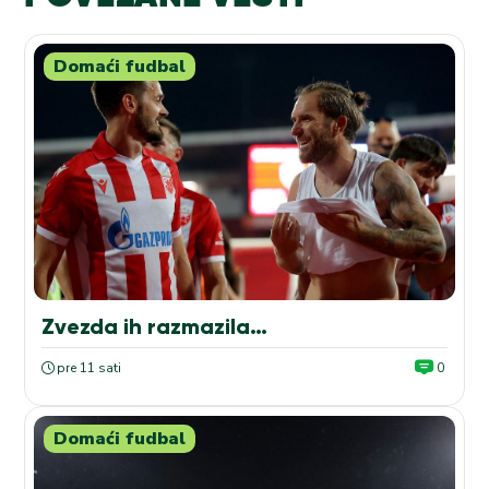
Domaći fudbal
Zvezda ih razmazila…
pre 11 sati
0
Domaći fudbal