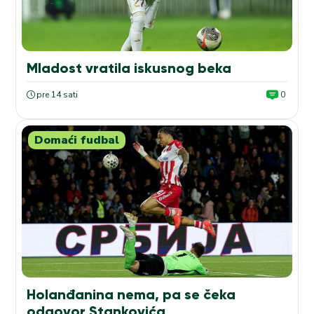
Mladost vratila iskusnog beka
pre 14 sati
0
Domaći fudbal
Holanđanina nema, pa se čeka
odgovor Stankovića