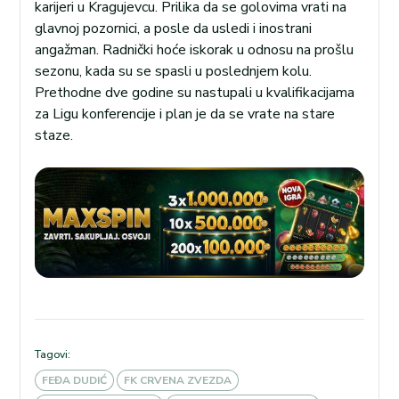
karijeri u Kragujevcu. Prilika da se golovima vrati na
glavnoj pozornici, a posle da usledi i inostrani
angažman. Radnički hoće iskorak u odnosu na prošlu
sezonu, kada su se spasli u poslednjem kolu.
Prethodne dve godine su nastupali u kvalifikacijama
za Ligu konferencije i plan je da se vrate na stare
staze.
Tagovi:
FEĐA DUDIĆ
FK CRVENA ZVEZDA