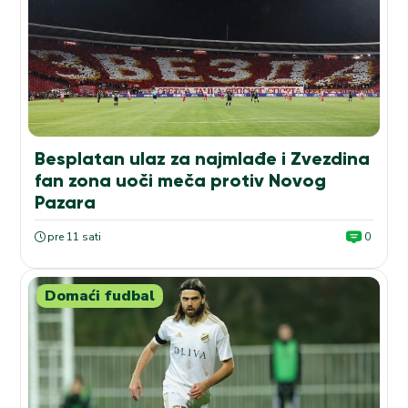
Besplatan ulaz za najmlađe i Zvezdina
fan zona uoči meča protiv Novog
Pazara
pre 11 sati
0
Domaći fudbal