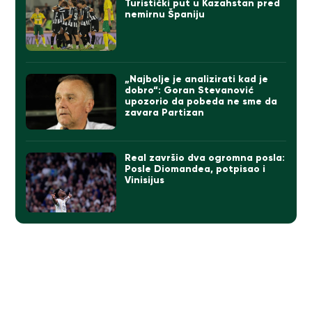
Turistički put u Kazahstan pred
nemirnu Španiju
„Najbolje je analizirati kad je
dobro“: Goran Stevanović
upozorio da pobeda ne sme da
zavara Partizan
Real završio dva ogromna posla:
Posle Diomandea, potpisao i
Vinisijus