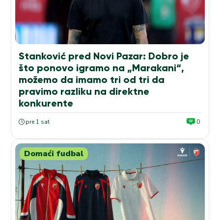
Stanković pred Novi Pazar: Dobro je
što ponovo igramo na „Marakani“,
možemo da imamo tri od tri da
pravimo razliku na direktne
konkurente
pre 1 sat
0
Domaći fudbal