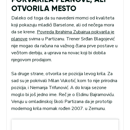
OTVORILA MESTO
Daleko od toga da su navedeni momci od kvaliteta
koji pokazuju mladići Barselone, ali od nečega mora
da se krene.
Povreda Ibrahima Zubairua pokvarila je
planove
svima u Partizanu. Trener Srđan Blagojević
nije mogao da računa na važnog člana prve postave u
večitom derbiju, a uprava na novac koji bi dobila
njegovom prodajom.
Sa druge strane, otvorila se pozicija levog krila. Za
sad su je pokrivali Milan Vukotić, kom to nije prirodna
pozicija, i Nemanja Trifunović. A do kraja sezone
moglo bi još jedno ime. Reč je o Eldinu Bajramoviću.
Veruju u omladinskoj školi Partizana da je prototip
modernog krila momak rođen 2007. u Zemunu.