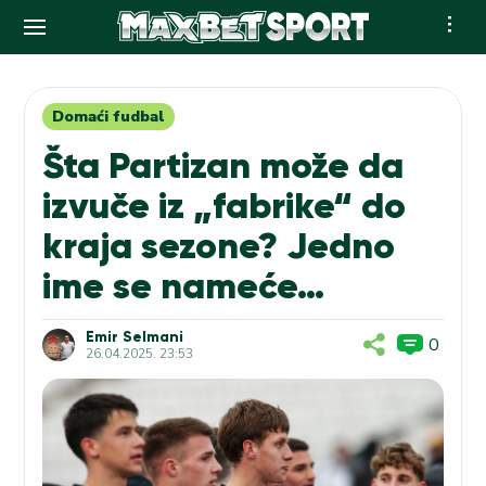
Skip
to
content
Domaći fudbal
Šta Partizan može da
izvuče iz „fabrike“ do
kraja sezone? Jedno
ime se nameće…
Emir Selmani
0
26.04.2025. 23:53