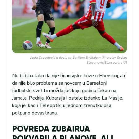
Vanja Dragojević u duelu sa Šerifom Endijajom (Photo by Srdjan
Stevanovic/Starsport.rs ©)
Ne bi bilo tako da nije finansijske krize u Humskoj, ali
da nije bilo problema sa novcem u Barseloni
fudbalski svet bi možda još koju godinu čekao na
Jamala, Pedrija, Kubarsija i ostale izdanke La Masije,
koja je, kao i Teleoptik, u jednom trenutku bila
potpuno devastirana.
POVREDA ZUBAIRUA
POKVARILA PLANOVE, ALI