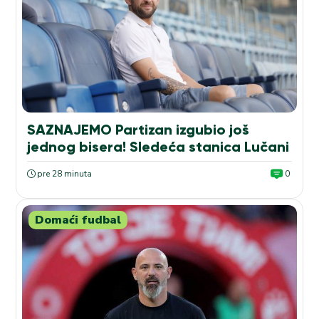
SAZNAJEMO Partizan izgubio još
jednog bisera! Sledeća stanica Lučani
pre 28 minuta
0
Domaći fudbal