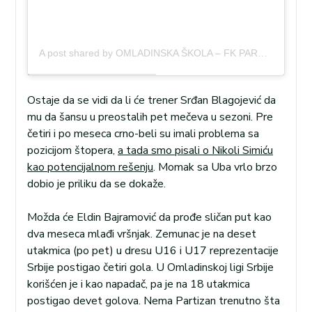
A post shared by OMLADINSKA ŠKOLA – FK PARTIZAN (@os_fkpartizan)
Ostaje da se vidi da li će trener Srđan Blagojević da
mu da šansu u preostalih pet mečeva u sezoni. Pre
četiri i po meseca crno-beli su imali problema sa
pozicijom štopera,
a tada smo pisali o Nikoli Simiću
kao potencijalnom rešenju
. Momak sa Uba vrlo brzo
dobio je priliku da se dokaže.
Možda će Eldin Bajramović da prođe sličan put kao
dva meseca mlađi vršnjak. Zemunac je na deset
utakmica (po pet) u dresu U16 i U17 reprezentacije
Srbije postigao četiri gola. U Omladinskoj ligi Srbije
korišćen je i kao napadač, pa je na 18 utakmica
postigao devet golova. Nema Partizan trenutno šta