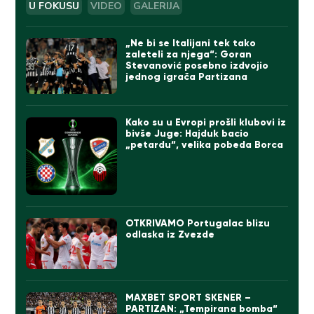
U FOKUSU
VIDEO
GALERIJA
„Ne bi se Italijani tek tako
zaleteli za njega“: Goran
Stevanović posebno izdvojio
jednog igrača Partizana
Kako su u Evropi prošli klubovi iz
bivše Juge: Hajduk bacio
„petardu“, velika pobeda Borca
OTKRIVAMO Portugalac blizu
odlaska iz Zvezde
MAXBET SPORT SKENER –
PARTIZAN: „Tempirana bomba“