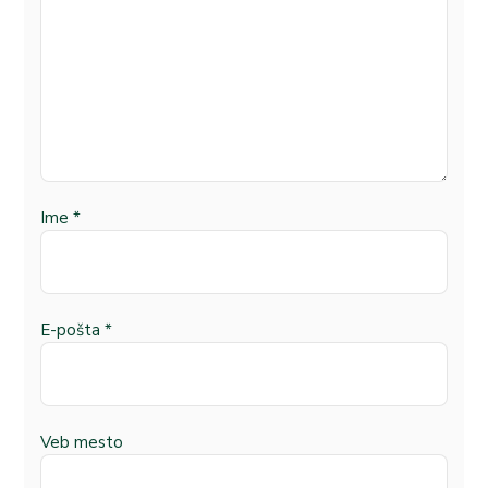
Ime
*
E-pošta
*
Veb mesto