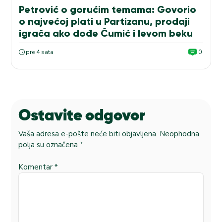
Petrović o gorućim temama: Govorio
o najvećoj plati u Partizanu, prodaji
igrača ako dođe Čumić i levom beku
pre 4 sata
0
Ostavite odgovor
Vaša adresa e-pošte neće biti objavljena.
Neophodna
polja su označena
*
Komentar
*