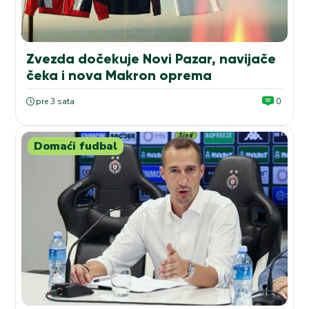
Zvezda dočekuje Novi Pazar, navijače
čeka i nova Makron oprema
pre 3 sata
0
Domaći fudbal