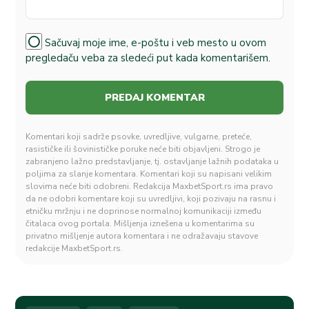
Sačuvaj moje ime, e-poštu i veb mesto u ovom
pregledaču veba za sledeći put kada komentarišem.
Komentari koji sadrže psovke, uvredljive, vulgarne, preteće,
rasističke ili šovinističke poruke neće biti objavljeni. Strogo je
zabranjeno lažno predstavljanje, tj. ostavljanje lažnih podataka u
poljima za slanje komentara. Komentari koji su napisani velikim
slovima neće biti odobreni. Redakcija MaxbetSport.rs ima pravo
da ne odobri komentare koji su uvredljivi, koji pozivaju na rasnu i
etničku mržnju i ne doprinose normalnoj komunikaciji između
čitalaca ovog portala. Mišljenja iznešena u komentarima su
privatno mišljenje autora komentara i ne odražavaju stavove
redakcije MaxbetSport.rs.