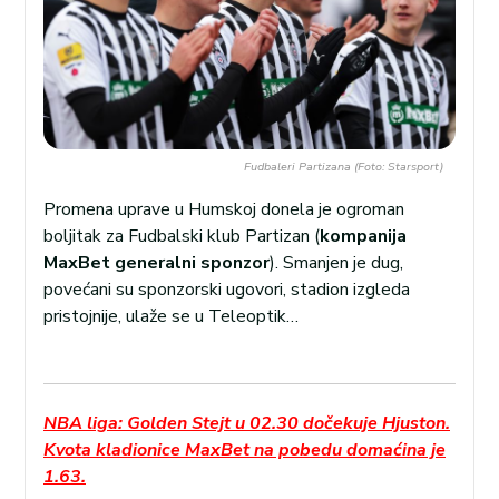
Fudbaleri Partizana (Foto: Starsport)
Promena uprave u Humskoj donela je ogroman
boljitak za Fudbalski klub Partizan (
kompanija
MaxBet generalni sponzor
). Smanjen je dug,
povećani su sponzorski ugovori, stadion izgleda
pristojnije, ulaže se u Teleoptik…
NBA liga: Golden Stejt u 02.30 dočekuje Hjuston.
Kvota kladionice MaxBet na pobedu domaćina je
1.63.