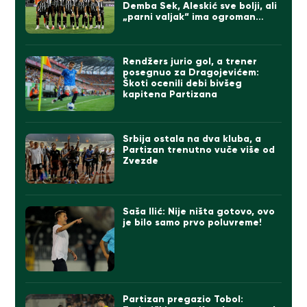
Demba Sek, Aleskić sve bolji, ali
„parni valjak“ ima ogroman
problem
Rendžers jurio gol, a trener
posegnuo za Dragojevićem:
Škoti ocenili debi bivšeg
kapitena Partizana
Srbija ostala na dva kluba, a
Partizan trenutno vuče više od
Zvezde
Saša Ilić: Nije ništa gotovo, ovo
je bilo samo prvo poluvreme!
Partizan pregazio Tobol: