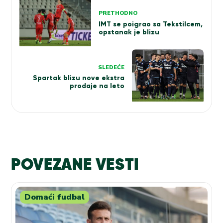
Kretanje
PRETHODNO
članka
IMT se poigrao sa Tekstilcem,
opstanak je blizu
SLEDEĆE
Spartak blizu nove ekstra
prodaje na leto
POVEZANE VESTI
Domaći fudbal