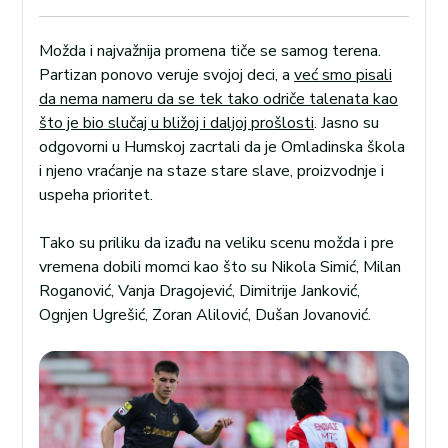
Možda i najvažnija promena tiče se samog terena.
Partizan ponovo veruje svojoj deci, a
već smo pisali
da nema nameru da se tek tako odriče talenata kao
što je bio slučaj u bližoj i daljoj prošlosti
. Jasno su
odgovorni u Humskoj zacrtali da je Omladinska škola
i njeno vraćanje na staze stare slave, proizvodnje i
uspeha prioritet.
Tako su priliku da izađu na veliku scenu možda i pre
vremena dobili momci kao što su Nikola Simić, Milan
Roganović, Vanja Dragojević, Dimitrije Janković,
Ognjen Ugrešić, Zoran Alilović, Dušan Jovanović.