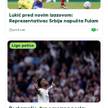
Lukić pred novim izazovom:
Reprezentativac Srbije napušta Fulam
pre 6 sati
0
Lige petice