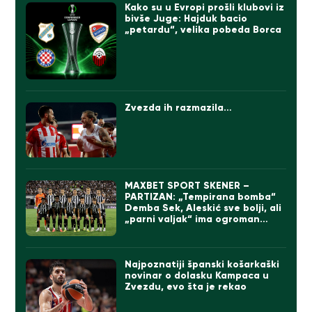
Kako su u Evropi prošli klubovi iz
bivše Juge: Hajduk bacio
„petardu“, velika pobeda Borca
Zvezda ih razmazila…
MAXBET SPORT SKENER –
PARTIZAN: „Tempirana bomba“
Demba Sek, Aleskić sve bolji, ali
„parni valjak“ ima ogroman
problem
Najpoznatiji španski košarkaški
novinar o dolasku Kampaca u
Zvezdu, evo šta je rekao