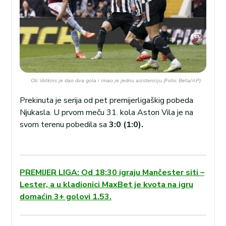
Oli Votkins je dao dva gola i imao je jednu asistenciju (Foto: Beta/AP)
Prekinuta je serija od pet premijerligaškig pobeda
Njukasla. U prvom meču 31. kola Aston Vila je na
svom terenu pobedila sa
3:0 (1:0).
PREMIJER LIGA: Od 18:30 igraju Mančester siti –
Lester, a u kladionici MaxBet je kvota na igru
domaćin 3+ golovi 1.53.