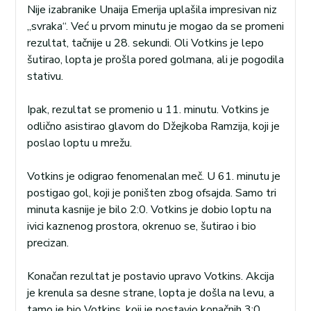
Nije izabranike Unaija Emerija uplašila impresivan niz
„svraka“. Već u prvom minutu je mogao da se promeni
rezultat, tačnije u 28. sekundi. Oli Votkins je lepo
šutirao, lopta je prošla pored golmana, ali je pogodila
stativu.
Ipak, rezultat se promenio u 11. minutu. Votkins je
odlično asistirao glavom do Džejkoba Ramzija, koji je
poslao loptu u mrežu.
Votkins je odigrao fenomenalan meč. U 61. minutu je
postigao gol, koji je poništen zbog ofsajda. Samo tri
minuta kasnije je bilo 2:0. Votkins je dobio loptu na
ivici kaznenog prostora, okrenuo se, šutirao i bio
precizan.
Konačan rezultat je postavio upravo Votkins. Akcija
je krenula sa desne strane, lopta je došla na levu, a
tamo je bio Votkins, koji je postavio konačnih 3:0.