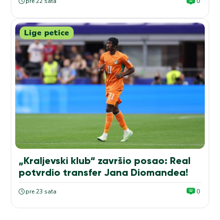
pre 22 sata
0
Lige petice
„Kraljevski klub“ završio posao: Real
potvrdio transfer Jana Diomandea!
pre 23 sata
0