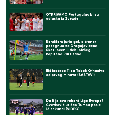
OTKRIVAMO Portugalac blizu
odlaska iz Zvezde
Rendžers jurio gol, a trener
posegnuo za Dragojevićem:
Škoti ocenili debi bivšeg
kapitena Partizana
Ilić izabrao 11 za Tobol: Ofnaziva
od prvog minuta (SASTAVI)
Da li je ovo rekord Lige Evrope?
Cvetković utišao Tumbu posle
16 sekundi (VIDEO)