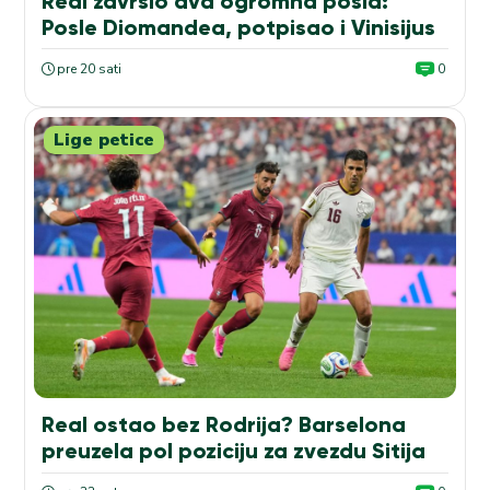
Real završio dva ogromna posla:
Posle Diomandea, potpisao i Vinisijus
pre 20 sati
0
Lige petice
Real ostao bez Rodrija? Barselona
preuzela pol poziciju za zvezdu Sitija