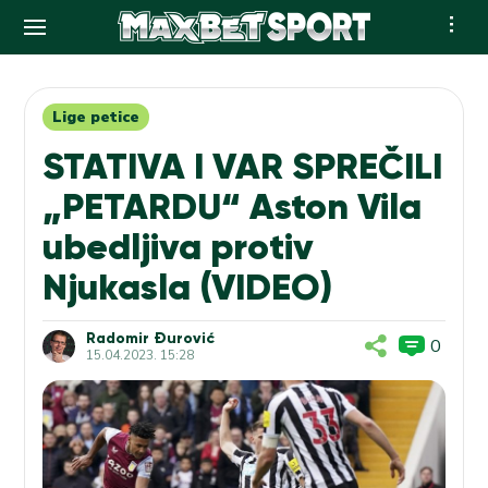
Skip
to
content
Lige petice
STATIVA I VAR SPREČILI
„PETARDU“ Aston Vila
ubedljiva protiv
Njukasla (VIDEO)
Radomir Đurović
0
15.04.2023. 15:28