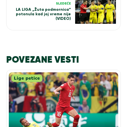
SLEDEĆE
LA LIGA „Žuta podmornica“
potonula kad joj vreme nije
(VIDEO)
POVEZANE VESTI
Lige petice