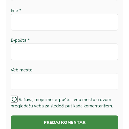
Ime
*
E-pošta
*
Veb mesto
Sačuvaj moje ime, e-poštu i veb mesto u ovom
pregledaču veba za sledeći put kada komentarišem.