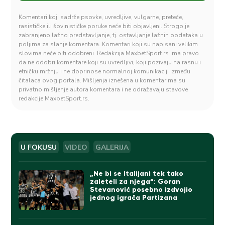
Komentari koji sadrže psovke, uvredljive, vulgarne, preteće,
rasističke ili šovinističke poruke neće biti objavljeni. Strogo je
zabranjeno lažno predstavljanje, tj. ostavljanje lažnih podataka u
poljima za slanje komentara. Komentari koji su napisani velikim
slovima neće biti odobreni. Redakcija MaxbetSport.rs ima pravo
da ne odobri komentare koji su uvredljivi, koji pozivaju na rasnu i
etničku mržnju i ne doprinose normalnoj komunikaciji između
čitalaca ovog portala. Mišljenja iznešena u komentarima su
privatno mišljenje autora komentara i ne odražavaju stavove
redakcije MaxbetSport.rs.
U FOKUSU
VIDEO
GALERIJA
„Ne bi se Italijani tek tako
zaleteli za njega“: Goran
Stevanović posebno izdvojio
jednog igrača Partizana