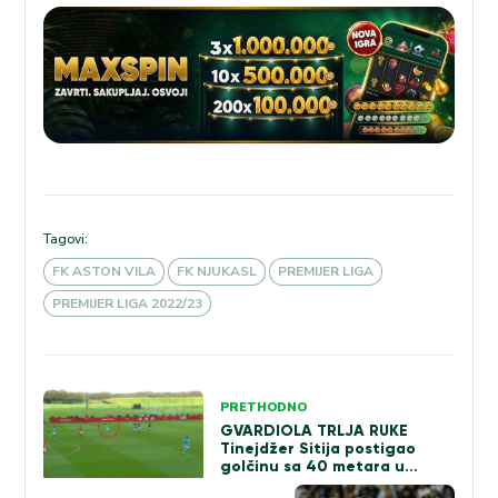
Tagovi:
FK ASTON VILA
FK NJUKASL
PREMIJER LIGA
PREMIJER LIGA 2022/23
Kretanje
PRETHODNO
GVARDIOLA TRLJA RUKE
članka
Tinejdžer Sitija postigao
golčinu sa 40 metara u
gradskom derbiju (VIDEO)