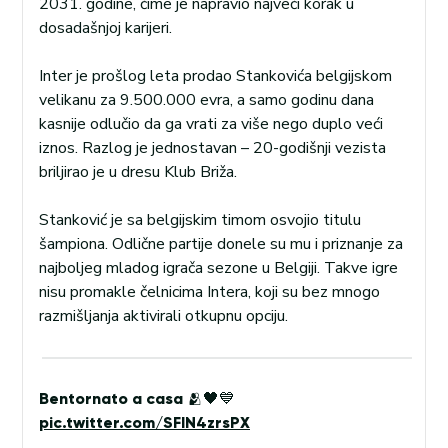
2031. godine, čime je napravio najveći korak u
dosadašnjoj karijeri.
Inter je prošlog leta prodao Stankovića belgijskom
velikanu za 9.500.000 evra, a samo godinu dana
kasnije odlučio da ga vrati za više nego duplo veći
iznos. Razlog je jednostavan – 20-godišnji vezista
briljirao je u dresu Klub Briža.
Stanković je sa belgijskim timom osvojio titulu
šampiona. Odlične partije donele su mu i priznanje za
najboljeg mladog igrača sezone u Belgiji. Takve igre
nisu promakle čelnicima Intera, koji su bez mnogo
razmišljanja aktivirali otkupnu opciju.
Bentornato a casa 🫂🖤💙
pic.twitter.com/SFIN4zrsPX