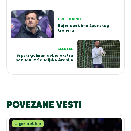
Kretanje
PRETHODNO
članka
Bajer opet ima španskog
trenera
SLEDEĆE
Srpski golman dobio ekstra
ponudu iz Saudijske Arabije
POVEZANE VESTI
Lige petice