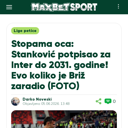
Skip
to
content
Lige petice
Stopama oca:
Stanković potpisao za
Inter do 2031. godine!
Evo koliko je Briž
zaradio (FOTO)
Darko Noveski
0
Objavljeno
05.06.2026. 13:48