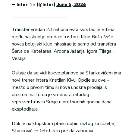
— Inter ⭐⭐ (@Inter)
June 5, 2026
Transfer vredan 23 miliona evra svrstao je Srbina
među najskuplje prodaje u istoriji Klub Briža. Više
novca belgijski klub inkasirao je samo od transfera
Šarla de Ketelarea, Ardona Jašarija, Igora Tijaga i
Veslija.
Ostaje da se vidi kakve planove sa Stankovićem ima
novi trener Intera Kristijan Kivu. Opcije su dve –
mesto u prvom timu ili nova unosna prodaja, s
obzirom na to da je vrednost mladog
reprezentativca Srbije u prethodnih godinu dana
eksplodirala.
Dok je na klupskom planu dobio razlog za slavlje,
Stanković će želeti što pre da zaboravi