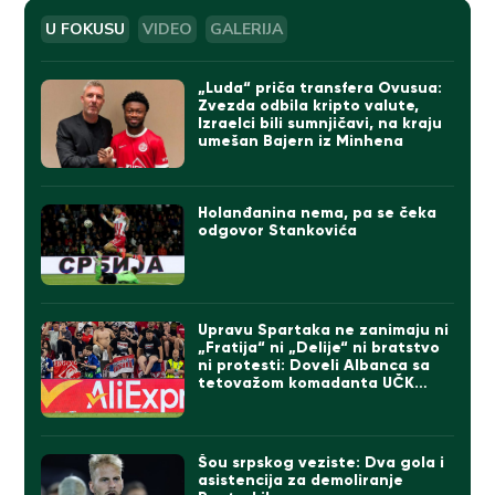
U FOKUSU
VIDEO
GALERIJA
„Luda“ priča transfera Ovusua:
Zvezda odbila kripto valute,
Izraelci bili sumnjičavi, na kraju
umešan Bajern iz Minhena
Holanđanina nema, pa se čeka
odgovor Stankovića
Upravu Spartaka ne zanimaju ni
„Fratija“ ni „Delije“ ni bratstvo
ni protesti: Doveli Albanca sa
tetovažom komadanta UČK
(FOTO)
Šou srpskog veziste: Dva gola i
asistencija za demoliranje