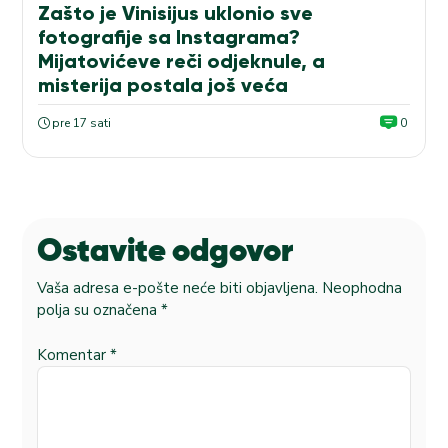
Zašto je Vinisijus uklonio sve
fotografije sa Instagrama?
Mijatovićeve reči odjeknule, a
misterija postala još veća
pre 17 sati
0
Ostavite odgovor
Vaša adresa e-pošte neće biti objavljena.
Neophodna
polja su označena
*
Komentar
*