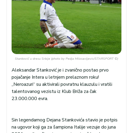
Stanković u dresu Srbije (photo by Pedja Milosavljevic/STARSPORT ©)
Aleksandar Stanković je i zvanično postao prvo
pojačanje Intera u letnjem prelaznom roku!
„Neroazuri“ su aktivirali povratnu klauzulu i vratili
talentovanog vezistu iz Klub Briža za čak
23.000.000 evra.
Sin legendarnog Dejana Stankovića stavio je potpis
na ugovor koji ga za šampiona Italije vezuje do juna