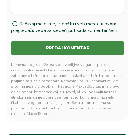
Sačuvaj moje ime, e-poštu i veb mesto u ovom
pregledaču veba za sledeći put kada komentarišem.
Komentari koji sadrže psovke, uvredljive, vulgarne, preteće,
rasističke ili šovinističke poruke neće biti objavljeni. Strogo je
zabranjeno lažno predstavljanje, tj. ostavljanje lažnih podataka u
poljima za slanje komentara. Komentari koji su napisani velikim
slovima neće biti odobreni. Redakcija MaxbetSport.rs ima pravo
da ne odobri komentare koji su uvredljivi, koji pozivaju na rasnu i
etničku mržnju i ne doprinose normalnoj komunikaciji između
čitalaca ovog portala. Mišljenja iznešena u komentarima su
privatno mišljenje autora komentara i ne odražavaju stavove
redakcije MaxbetSport.rs.