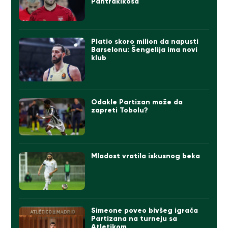
Pantrakikosa
Platio skoro milion da napusti
Barselonu: Šengelija ima novi
klub
Odakle Partizan može da
zapreti Tobolu?
Mladost vratila iskusnog beka
Simeone poveo bivšeg igrača
Partizana na turneju sa
Atletikom