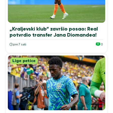
„Kraljevski klub“ završio posao: Real
potvrdio transfer Jana Diomandea!
pre 7 sati
0
Lige petice