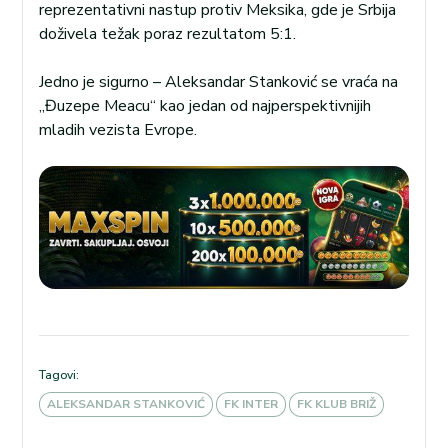
reprezentativni nastup protiv Meksika, gde je Srbija
doživela težak poraz rezultatom 5:1.
Jedno je sigurno – Aleksandar Stanković se vraća na
„Đuzepe Meacu“ kao jedan od najperspektivnijih
mladih vezista Evrope.
Tagovi:
ALEKSANDAR STANKOVIĆ
FK INTER
FK KLUB BRIŽ