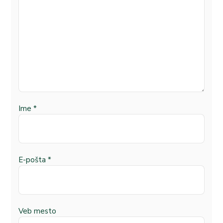
Ime
*
E-pošta
*
Veb mesto