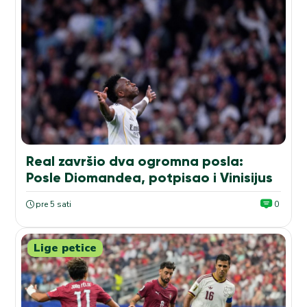
Real završio dva ogromna posla:
Posle Diomandea, potpisao i Vinisijus
pre 5 sati
0
Lige petice