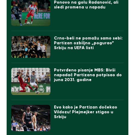
Ponovo na golu Radanović, ali
sledi promena u napadu
Crno-beli ne pomažu samo sebi:
Partizan ozbiljno „pogurao“
Srbiju na UEFA listi
Potvrđeno pisanje MBS: Bivši
napadač Partizana potpisao do
juna 2031. godine
Evo kako je Partizan dočekao
Vildozu! Plejmejker stigao u
Srbiju