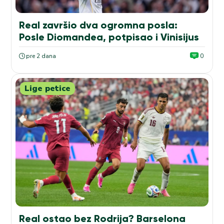
Real završio dva ogromna posla:
Posle Diomandea, potpisao i Vinisijus
pre 2 dana
0
Lige petice
Real ostao bez Rodrija? Barselona