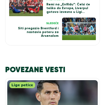
članka
Remi na „Enfildu“: Čelsi će
teško do Evrope, Liverpul
gotovo izvesno u Ligi
šampiona (VIDEO)
SLEDEĆE
Siti pregazio Brentford i
nastavio poteru za
Arsenalom
POVEZANE VESTI
Lige petice