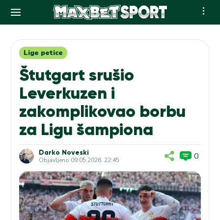
Skip
to
content
Lige petice
Štutgart srušio
Leverkuzen i
zakomplikovao borbu
za Ligu šampiona
Darko Noveski
0
Objavljeno
09.05.2026. 22:45