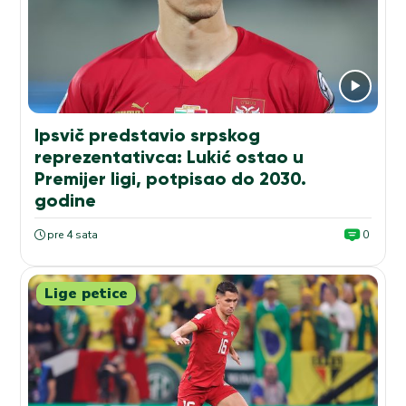
Ipsvič predstavio srpskog
reprezentativca: Lukić ostao u
Premijer ligi, potpisao do 2030.
godine
pre 4 sata
0
Lige petice