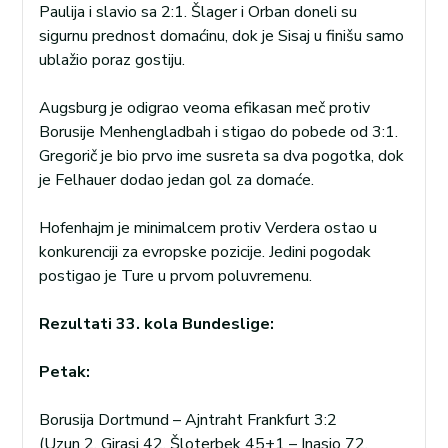
Paulija i slavio sa 2:1. Šlager i Orban doneli su
sigurnu prednost domaćinu, dok je Sisaj u finišu samo
ublažio poraz gostiju.
Augsburg je odigrao veoma efikasan meč protiv
Borusije Menhengladbah i stigao do pobede od 3:1.
Gregorič je bio prvo ime susreta sa dva pogotka, dok
je Felhauer dodao jedan gol za domaće.
Hofenhajm je minimalcem protiv Verdera ostao u
konkurenciji za evropske pozicije. Jedini pogodak
postigao je Ture u prvom poluvremenu.
Rezultati 33. kola Bundeslige:
Petak:
Borusija Dortmund – Ajntraht Frankfurt 3:2
(Uzun 2, Girasi 42, Šloterbek 45+1 – Inasio 72,