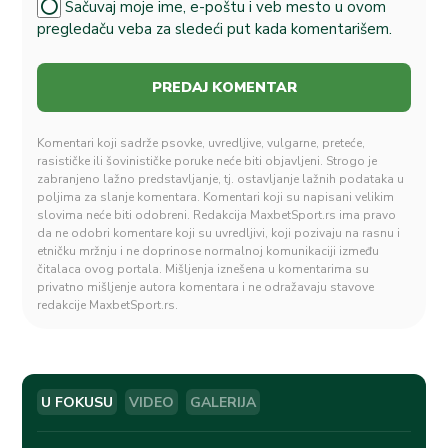
Sačuvaj moje ime, e-poštu i veb mesto u ovom
pregledaču veba za sledeći put kada komentarišem.
Komentari koji sadrže psovke, uvredljive, vulgarne, preteće,
rasističke ili šovinističke poruke neće biti objavljeni. Strogo je
zabranjeno lažno predstavljanje, tj. ostavljanje lažnih podataka u
poljima za slanje komentara. Komentari koji su napisani velikim
slovima neće biti odobreni. Redakcija MaxbetSport.rs ima pravo
da ne odobri komentare koji su uvredljivi, koji pozivaju na rasnu i
etničku mržnju i ne doprinose normalnoj komunikaciji između
čitalaca ovog portala. Mišljenja iznešena u komentarima su
privatno mišljenje autora komentara i ne odražavaju stavove
redakcije MaxbetSport.rs.
U FOKUSU
VIDEO
GALERIJA