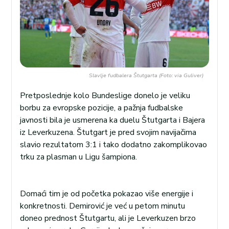
Slavlje fudbalera Štutgarta (Foto: via Guliver)
Pretposlednje kolo Bundeslige donelo je veliku
borbu za evropske pozicije, a pažnja fudbalske
javnosti bila je usmerena ka duelu Štutgarta i Bajera
iz Leverkuzena. Štutgart je pred svojim navijačima
slavio rezultatom 3:1 i tako dodatno zakomplikovao
trku za plasman u Ligu šampiona.
Domaći tim je od početka pokazao više energije i
konkretnosti. Demirović je već u petom minutu
doneo prednost Štutgartu, ali je Leverkuzen brzo