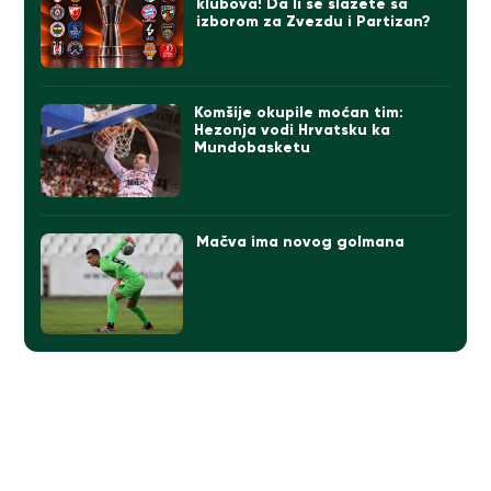
klubova! Da li se slažete sa
izborom za Zvezdu i Partizan?
Komšije okupile moćan tim:
Hezonja vodi Hrvatsku ka
Mundobasketu
Mačva ima novog golmana