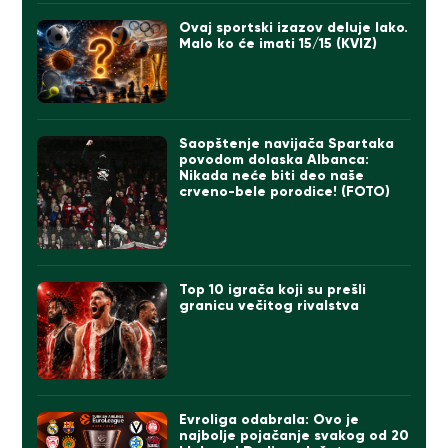
Ovaj sportski izazov deluje lako.
Malo ko će imati 15/15 (KVIZ)
Saopštenje navijača Spartaka
povodom dolaska Albanca:
Nikada neće biti deo naše
crveno-bele porodice! (FOTO)
Top 10 igrača koji su prešli
granicu večitog rivalstva
Evroliga odabrala: Ovo je
najbolje pojačanje svakog od 20