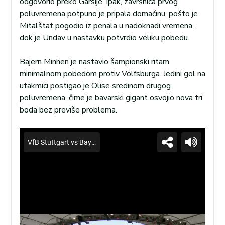
odgovorio preko Garsije. Ipak, završnica prvog
poluvremena potpuno je pripala domaćinu, pošto je
Mitalštat pogodio iz penala u nadoknadi vremena,
dok je Undav u nastavku potvrdio veliku pobedu.
Bajern Minhen je nastavio šampionski ritam
minimalnom pobedom protiv Volfsburga. Jedini gol na
utakmici postigao je Olise sredinom drugog
poluvremena, čime je bavarski gigant osvojio nova tri
boda bez previše problema.