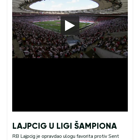
LAJPCIG U LIGI ŠAMPIONA
RB Lajpcig je opravdao ulogu favorita protiv Sent