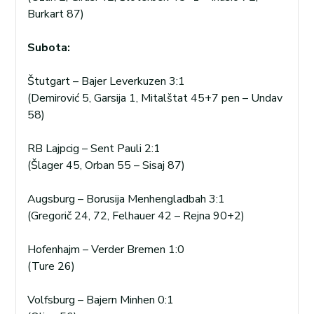
Burkart 87)
Subota:
Štutgart – Bajer Leverkuzen 3:1
(Demirović 5, Garsija 1, Mitalštat 45+7 pen – Undav
58)
RB Lajpcig – Sent Pauli 2:1
(Šlager 45, Orban 55 – Sisaj 87)
Augsburg – Borusija Menhengladbah 3:1
(Gregorič 24, 72, Felhauer 42 – Rejna 90+2)
Hofenhajm – Verder Bremen 1:0
(Ture 26)
Volfsburg – Bajern Minhen 0:1