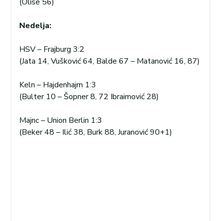
(Olise 56)
Nedelja:
HSV – Frajburg 3:2
(Jata 14, Vušković 64, Balde 67 – Matanović 16, 87)
Keln – Hajdenhajm 1:3
(Bulter 10 – Šopner 8, 72 Ibraimović 28)
Majnc – Union Berlin 1:3
(Beker 48 – Ilić 38, Burk 88, Juranović 90+1)