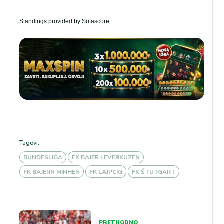
Standings provided by
Sofascore
Tagovi:
BUNDESLIGA
FK BAJER LEVERKUZEN
FK BAJERN MINHEN
FK LAJPCIG
FK ŠTUTGART
Kretanje
PRETHODNO