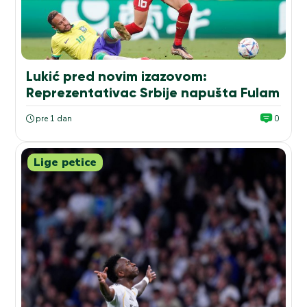
Lukić pred novim izazovom:
Reprezentativac Srbije napušta Fulam
pre 1 dan
0
Lige petice