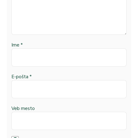
Ime
*
E-pošta
*
Veb mesto