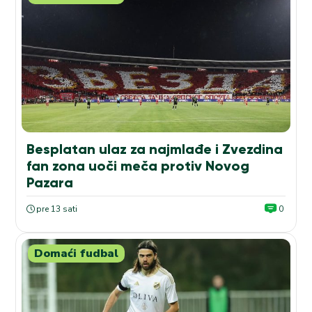
Besplatan ulaz za najmlađe i Zvezdina
fan zona uoči meča protiv Novog
Pazara
pre 13 sati
0
Domaći fudbal