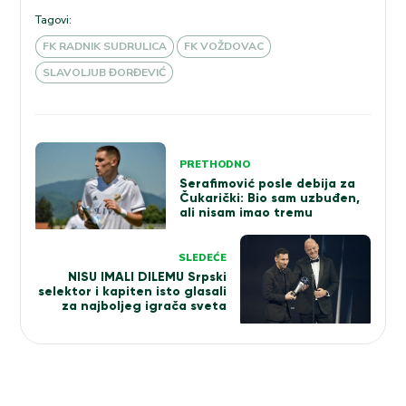
Tagovi:
FK RADNIK SUDRULICA
FK VOŽDOVAC
SLAVOLJUB ĐORĐEVIĆ
Kretanje
PRETHODNO
članka
Serafimović posle debija za
Čukarički: Bio sam uzbuđen,
ali nisam imao tremu
SLEDEĆE
NISU IMALI DILEMU Srpski
selektor i kapiten isto glasali
za najboljeg igrača sveta