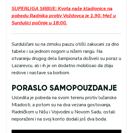
SUPERLIGA SRBIJE: Kvota naše kladionice na
pobedu Radnika protiv Voždovca je 1.90. Meč u
Surdulici počinje u 18:00.
Surduličani su na zimsku pauzu otišli zakucani za dno
tabele i sa jednom nogom u nižem rangu. Na
otvaranju drugog dela šampionata doživeli su poraz u
Lazarevcu, ali i ih je on dodatno mobilisao da zbiju
redove i nastave sa borbom.
PORASLO SAMOPOUZDANJE
Usledila je pobeda na svom terenu protiv lučanske
Mladosti, a potom su na dva vezana gostovanja,
Radničkom u Nišu i Vojvodini u Novom Sadu, ostali
neporaženi i na svoj konto dodali još dva boda.