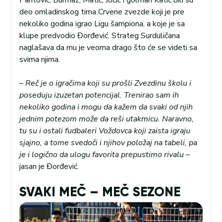
Pantović, Burmaz, Matić, Jočić i golman Katić bili su
deo omladinskog tima Crvene zvezde koji je pre
nekoliko godina igrao Ligu šampiona, a koje je sa
klupe predvodio Đorđević. Strateg Surduličana
naglašava da mu je veoma drago što će se videti sa
svima njima.
–
Reč je o igračima koji su prošli Zvezdinu školu i
poseduju izuzetan potencijal. Trenirao sam ih
nekoliko godina i mogu da kažem da svaki od njih
jednim potezom može da reši utakmicu. Naravno,
tu su i ostali fudbaleri Voždovca koji zaista igraju
sjajno, a tome svedoči i njihov položaj na tabeli, pa
je i logično da ulogu favorita prepustimo rivalu
–
jasan je Đorđević.
SVAKI MEČ – MEČ SEZONE