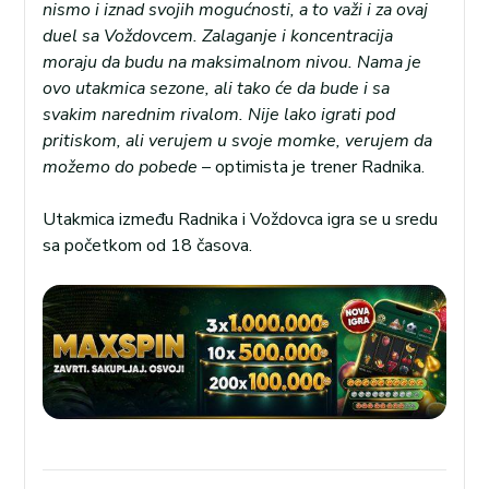
nismo i iznad svojih mogućnosti, a to važi i za ovaj
duel sa Voždovcem. Zalaganje i koncentracija
moraju da budu na maksimalnom nivou. Nama je
ovo utakmica sezone, ali tako će da bude i sa
svakim narednim rivalom. Nije lako igrati pod
pritiskom, ali verujem u svoje momke, verujem da
možemo do pobede
– optimista je trener Radnika.
Utakmica između Radnika i Voždovca igra se u sredu
sa početkom od 18 časova.