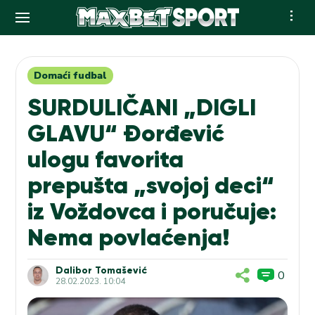
Skip
to
content
Domaći fudbal
SURDULIČANI „DIGLI
GLAVU“ Đorđević
ulogu favorita
prepušta „svojoj deci“
iz Voždovca i poručuje:
Nema povlaćenja!
Dalibor Tomašević
0
28.02.2023. 10:04