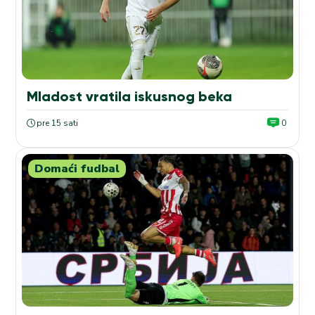
Mladost vratila iskusnog beka
pre 15 sati
0
Domaći fudbal