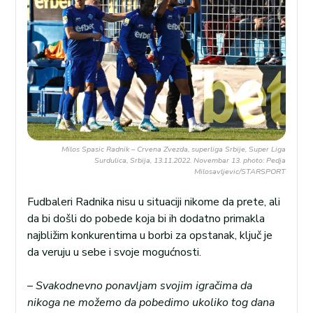
Milos Spasic Radnik – Crvena Zvezda, superliga Srbije, Super Liga
Surdulica, Srbija, 13.11.2022. Novembar 13. photo: Pedja
Milosavljevic/STARSPORT
Fudbaleri Radnika nisu u situaciji nikome da prete, ali
da bi došli do pobede koja bi ih dodatno primakla
najbližim konkurentima u borbi za opstanak, ključ je
da veruju u sebe i svoje mogućnosti.
–
Svakodnevno ponavljam svojim igračima da
nikoga ne možemo da pobedimo ukoliko tog dana