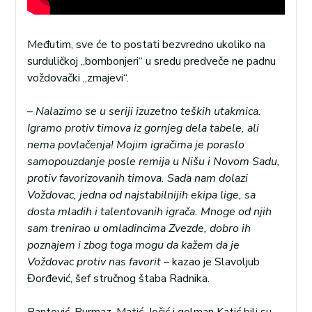
Međutim, sve će to postati bezvredno ukoliko na
surduličkoj „bombonjeri“ u sredu predveče ne padnu
voždovački „zmajevi“.
–
Nalazimo se u seriji izuzetno teških utakmica.
Igramo protiv timova iz gornjeg dela tabele, ali
nema povlačenja! Mojim igračima je poraslo
samopouzdanje posle remija u Nišu i Novom Sadu,
protiv favorizovanih timova. Sada nam dolazi
Voždovac, jedna od najstabilnijih ekipa lige, sa
dosta mladih i talentovanih igrača. Mnoge od njih
sam trenirao u omladincima Zvezde, dobro ih
poznajem i zbog toga mogu da kažem da je
Voždovac protiv nas favorit
– kazao je Slavoljub
Đorđević, šef stručnog štaba Radnika.