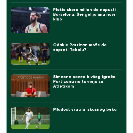
Platio skoro milion da napusti
Barselonu: Šengelija ima novi
klub
Odakle Partizan može da
zapreti Tobolu?
Simeone poveo bivšeg igrača
Partizana na turneju sa
Atletikom
Mladost vratila iskusnog beka