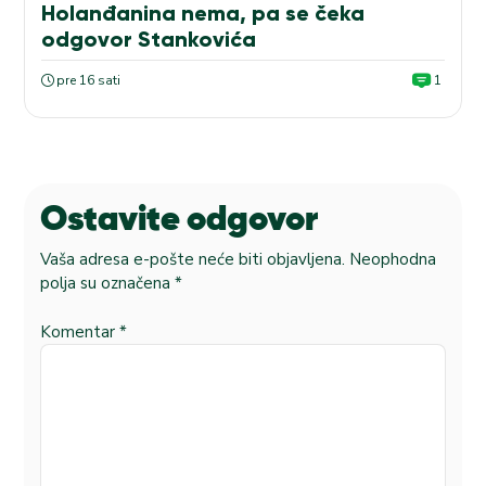
Holanđanina nema, pa se čeka
odgovor Stankovića
pre 16 sati
1
Ostavite odgovor
Vaša adresa e-pošte neće biti objavljena.
Neophodna
polja su označena
*
Komentar
*