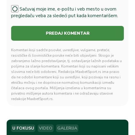
Sačuvaj moje ime, e-poštu i veb mesto u ovom
pregledaču veba za sledeći put kada komentarišem.
Komentari koji sadrže psovke, uvredljive, vulgarne, preteće,
rasističke ili šovinističke poruke neće biti objavljeni. Strogo je
zabranjeno lažno predstavljanje, tj. ostavljanje lažnih podataka u
poljima za slanje komentara. Komentari koji su napisani velikim
slovima neće biti odobreni. Redakcija MaxbetSport.rs ima pravo
da ne odobri komentare koji su uvredljivi, koji pozivaju na rasnu i
etničku mržnju i ne doprinose normalnoj komunikaciji između
čitalaca ovog portala. Mišljenja iznešena u komentarima su
privatno mišljenje autora komentara i ne odražavaju stavove
redakcije MaxbetSport.rs.
U FOKUSU
VIDEO
GALERIJA