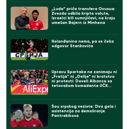
„Luda“ priča transfera Ovusua:
Zvezda odbila kripto valute,
Izraelci bili sumnjičavi, na kraju
umešan Bajern iz Minhena
Holanđanina nema, pa se čeka
odgovor Stankovića
Upravu Spartaka ne zanimaju ni
„Fratija“ ni „Delije“ ni bratstvo
ni protesti: Doveli Albanca sa
tetovažom komadanta UČK
(FOTO)
Šou srpskog veziste: Dva gola i
asistencija za demoliranje
Pantrakikosa