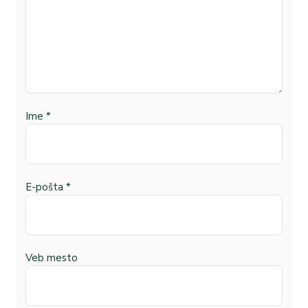
Ime
*
E-pošta
*
Veb mesto