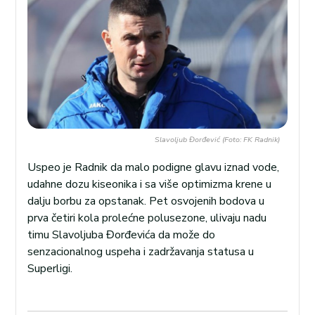
Slavoljub Đorđević (Foto: FK Radnik)
Uspeo je Radnik da malo podigne glavu iznad vode,
udahne dozu kiseonika i sa više optimizma krene u
dalju borbu za opstanak. Pet osvojenih bodova u
prva četiri kola prolećne polusezone, ulivaju nadu
timu Slavoljuba Đorđevića da može do
senzacionalnog uspeha i zadržavanja statusa u
Superligi.