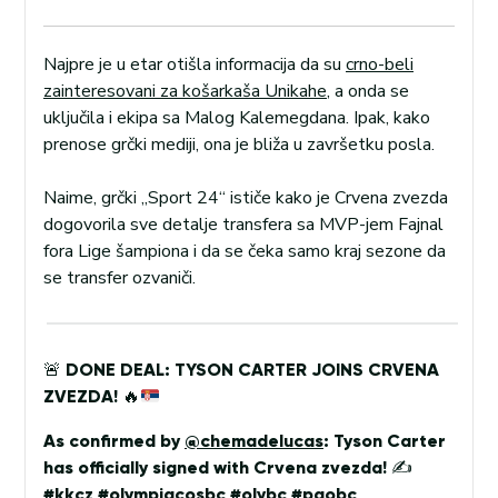
Najpre je u etar otišla informacija da su
crno-beli
zainteresovani za košarkaša Unikahe
, a onda se
uključila i ekipa sa Malog Kalemegdana. Ipak, kako
prenose grčki mediji, ona je bliža u završetku posla.
Naime, grčki „Sport 24“ ističe kako je Crvena zvezda
dogovorila sve detalje transfera sa MVP-jem Fajnal
fora Lige šampiona i da se čeka samo kraj sezone da
se transfer ozvaniči.
🚨
DONE DEAL: TYSON CARTER JOINS CRVENA
ZVEZDA!
🔥
As confirmed by
@chemadelucas
: Tyson Carter
has officially signed with Crvena zvezda! ✍️
#kkcz
#olympiacosbc
#olybc
#paobc