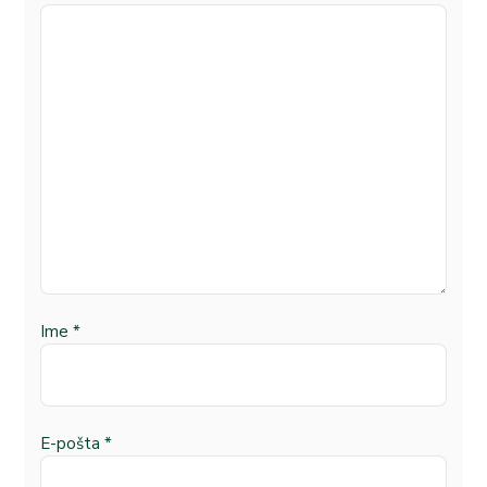
Ime
*
E-pošta
*