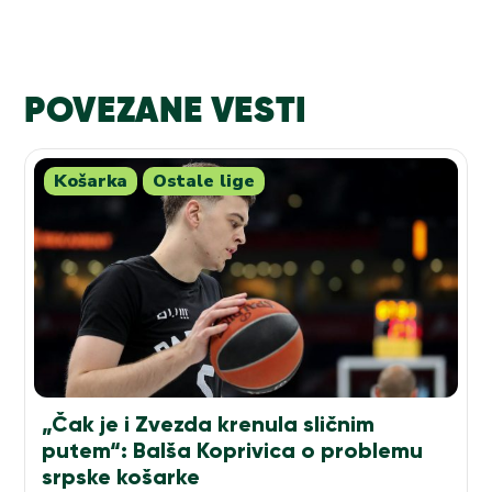
POVEZANE VESTI
Košarka
Ostale lige
„Čak je i Zvezda krenula sličnim
putem“: Balša Koprivica o problemu
srpske košarke