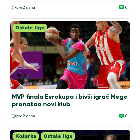
pre 2 dana
0
Ostale lige
MVP finala Evrokupa i bivši igrač Mege
pronašao novi klub
pre 2 dana
0
Košarka
Ostale lige