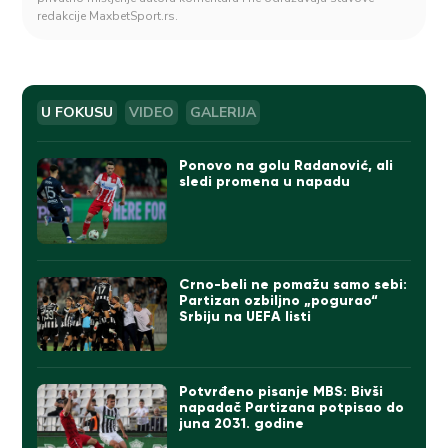
redakcije MaxbetSport.rs.
U FOKUSU
VIDEO
GALERIJA
Ponovo na golu Radanović, ali
sledi promena u napadu
Crno-beli ne pomažu samo sebi:
Partizan ozbiljno „pogurao“
Srbiju na UEFA listi
Potvrđeno pisanje MBS: Bivši
napadač Partizana potpisao do
juna 2031. godine