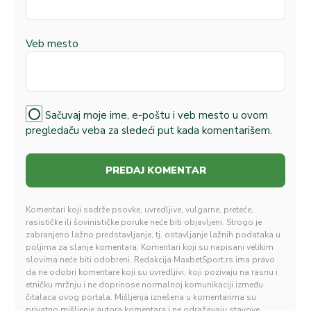
Veb mesto
Sačuvaj moje ime, e-poštu i veb mesto u ovom
pregledaču veba za sledeći put kada komentarišem.
Komentari koji sadrže psovke, uvredljive, vulgarne, preteće,
rasističke ili šovinističke poruke neće biti objavljeni. Strogo je
zabranjeno lažno predstavljanje, tj. ostavljanje lažnih podataka u
poljima za slanje komentara. Komentari koji su napisani velikim
slovima neće biti odobreni. Redakcija MaxbetSport.rs ima pravo
da ne odobri komentare koji su uvredljivi, koji pozivaju na rasnu i
etničku mržnju i ne doprinose normalnoj komunikaciji između
čitalaca ovog portala. Mišljenja iznešena u komentarima su
privatno mišljenje autora komentara i ne odražavaju stavove