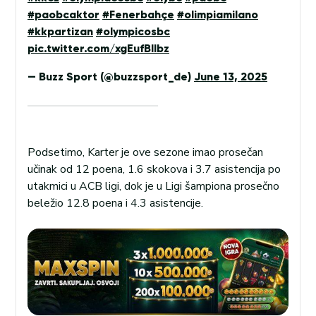
#paobcaktor
#Fenerbahçe
#olimpiamilano
#kkpartizan
#olympicosbc
pic.twitter.com/xgEufBllbz
— Buzz Sport (@buzzsport_de)
June 13, 2025
Podsetimo, Karter je ove sezone imao prosečan
učinak od 12 poena, 1.6 skokova i 3.7 asistencija po
utakmici u ACB ligi, dok je u Ligi šampiona prosečno
beležio 12.8 poena i 4.3 asistencije.