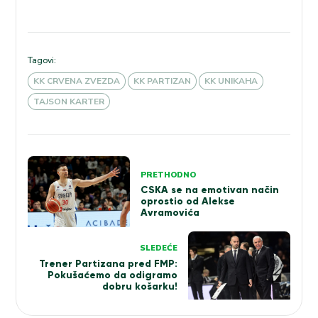
Tagovi:
KK CRVENA ZVEZDA
KK PARTIZAN
KK UNIKAHA
TAJSON KARTER
Kretanje
PRETHODNO
članka
CSKA se na emotivan način
oprostio od Alekse
Avramovića
SLEDEĆE
Trener Partizana pred FMP:
Pokušaćemo da odigramo
dobru košarku!