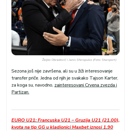
Željko Obradović i Janis Sferopulos (Foto: Starsport)
Sezona još nije završena, ali su u žiži interesovanje
transfer priče. Jedna od njih je svakako Tajson Karter,
za koga su, navodno,
zainteresovani Crvena zvezda i
Partizan.
EURO U21: Francuska U21 – Gruzija U21 (21.00),
kvota na tip GG u kladionici Maxbet iznosi 1.90