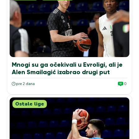
Mnogi su ga očekivali u Evroligi, ali je
Alen Smailagić izabrao drugi put
pre 2 dana
0
Ostale lige