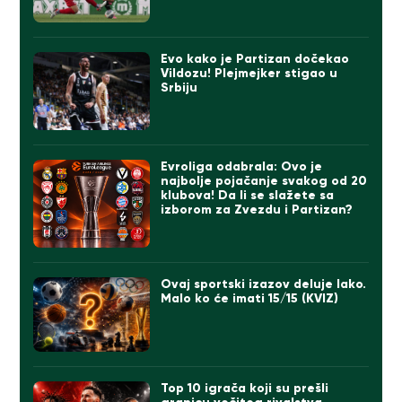
Evo kako je Partizan dočekao
Vildozu! Plejmejker stigao u
Srbiju
Evroliga odabrala: Ovo je
najbolje pojačanje svakog od 20
klubova! Da li se slažete sa
izborom za Zvezdu i Partizan?
Ovaj sportski izazov deluje lako.
Malo ko će imati 15/15 (KVIZ)
Top 10 igrača koji su prešli