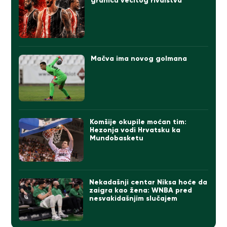
granicu večitog rivalstva
Mačva ima novog golmana
Komšije okupile moćan tim:
Hezonja vodi Hrvatsku ka
Mundobasketu
Nekadašnji centar Niksa hoće da
zaigra kao žena: WNBA pred
nesvakidašnjim slučajem