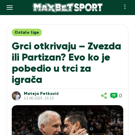
Skip
to
content
Ostale lige
Grci otkrivaju – Zvezda
ili Partizan? Evo ko je
pobedio u trci za
igrača
Mateja Petković
0
13.06.2025. 23:10