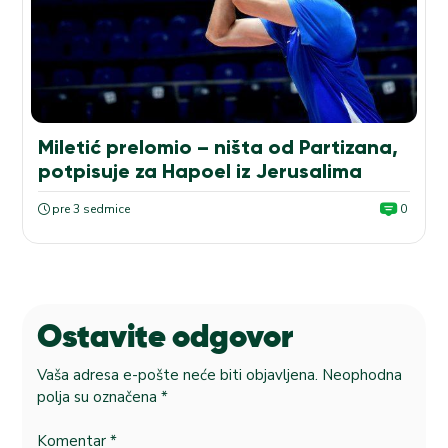
Miletić prelomio – ništa od Partizana,
potpisuje za Hapoel iz Jerusalima
pre 3 sedmice
0
Ostavite odgovor
Vaša adresa e-pošte neće biti objavljena.
Neophodna
polja su označena
*
Komentar
*