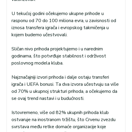
U tekućoj godini očekujemo ukupne prihode u
rasponu od 70 do 100 miliona evra, u zavisnosti od
iznosa transfera igrača i evropskog takmičenja u
kojem budemo učestvovali.
Sličan nivo prihoda projektujemo i u narednim
godinama, što potvrđuje stabilnost i održivost
poslovnog modela kluba.
Najznačajniji izvori prihoda i dalje ostaju transferi
igrača i UEFA bonusi. Ta dva izvora učestvuju sa više
od 70% u ukupnoj strukturi prihoda, a očekujemo da
se ovaj trend nastavi i u budućnosti.
Istovremeno, više od 82% ukupnih prihoda klub
ostvaruje na inostranom tržištu, što Crvenu zvezdu
svrstava među retke domaće organizacije koje