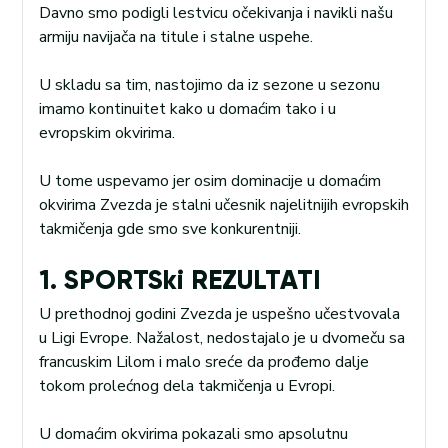
Davno smo podigli lestvicu očekivanja i navikli našu
armiju navijača na titule i stalne uspehe.
U skladu sa tim, nastojimo da iz sezone u sezonu
imamo kontinuitet kako u domaćim tako i u
evropskim okvirima.
U tome uspevamo jer osim dominacije u domaćim
okvirima Zvezda je stalni učesnik najelitnijih evropskih
takmičenja gde smo sve konkurentniji.
1. SPORTSki REZULTATI
U prethodnoj godini Zvezda je uspešno učestvovala
u Ligi Evrope. Nažalost, nedostajalo je u dvomeču sa
francuskim Lilom i malo sreće da prođemo dalje
tokom prolećnog dela takmičenja u Evropi.
U domaćim okvirima pokazali smo apsolutnu