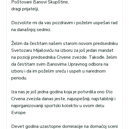
Poštovani članovi Skupštine,
dragi prijatelji,
Dozvolite mi da vas pozdravim i poželim uspešan rad
na današnjoj sednici.
Želim da čestitam našem starom novom predsedniku
Svetozaru Mijailoviću na izboru za još jedan mandat
na poziciji predsednika Crvene zvezde. Takođe, želim
da čestitam svim članovima Upravnog odbora na
izboru i da im poželim sreću i uspeh u narednom
periodu.
Iza nas je još jedna godina koja je potvrdila ono što
Crvena zvezda danas jeste, najuspešniji, najstabilniji i
najorganizovaniji sportski kolektiv u ovom delu
Evrope.
Devet godina uzastopne dominacije na domaćoj sceni