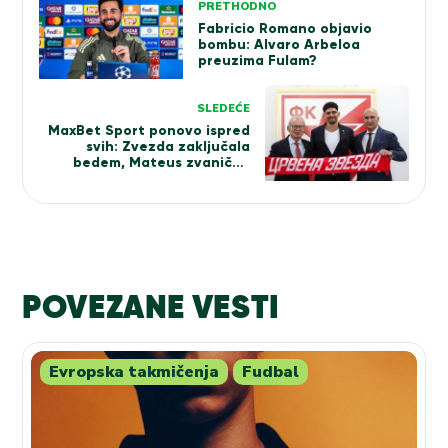
PRETHODNO
članka
Fabricio Romano objavio
bombu: Alvaro Arbeloa
preuzima Fulam?
SLEDEĆE
MaxBet Sport ponovo ispred
svih: Zvezda zaključala
bedem, Mateus zvanično
potpisao novi ugovor! (FOTO)
POVEZANE VESTI
Evropska takmičenja
Fudbal