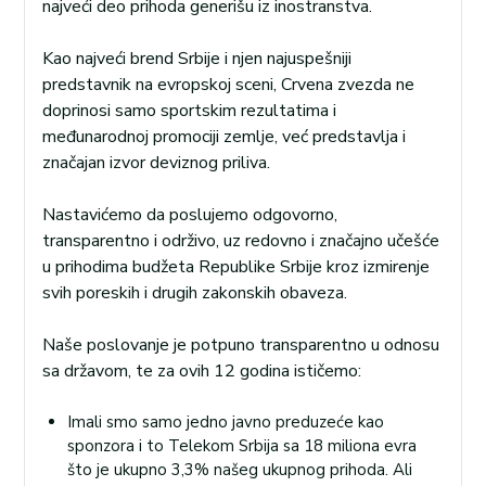
najveći deo prihoda generišu iz inostranstva.
Kao najveći brend Srbije i njen najuspešniji
predstavnik na evropskoj sceni, Crvena zvezda ne
doprinosi samo sportskim rezultatima i
međunarodnoj promociji zemlje, već predstavlja i
značajan izvor deviznog priliva.
Nastavićemo da poslujemo odgovorno,
transparentno i održivo, uz redovno i značajno učešće
u prihodima budžeta Republike Srbije kroz izmirenje
svih poreskih i drugih zakonskih obaveza.
Naše poslovanje je potpuno transparentno u odnosu
sa državom, te za ovih 12 godina ističemo:
Imali smo samo jedno javno preduzeće kao
sponzora i to Telekom Srbija sa 18 miliona evra
što je ukupno 3,3% našeg ukupnog prihoda. Ali