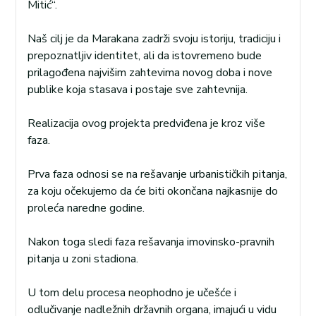
Mitić“.
Naš cilj je da Marakana zadrži svoju istoriju, tradiciju i
prepoznatljiv identitet, ali da istovremeno bude
prilagođena najvišim zahtevima novog doba i nove
publike koja stasava i postaje sve zahtevnija.
Realizacija ovog projekta predviđena je kroz više
faza.
Prva faza odnosi se na rešavanje urbanističkih pitanja,
za koju očekujemo da će biti okončana najkasnije do
proleća naredne godine.
Nakon toga sledi faza rešavanja imovinsko-pravnih
pitanja u zoni stadiona.
U tom delu procesa neophodno je učešće i
odlučivanje nadležnih državnih organa, imajući u vidu