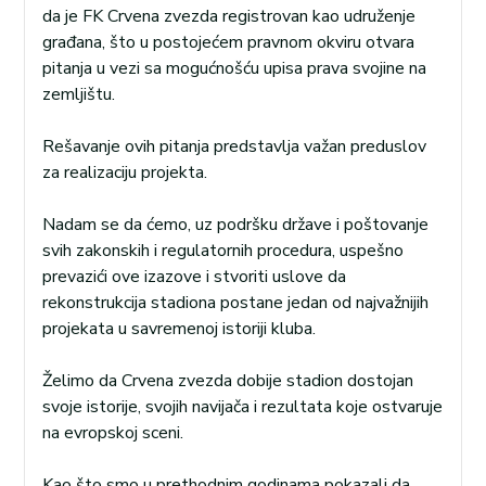
da je FK Crvena zvezda registrovan kao udruženje
građana, što u postojećem pravnom okviru otvara
pitanja u vezi sa mogućnošću upisa prava svojine na
zemljištu.
Rešavanje ovih pitanja predstavlja važan preduslov
za realizaciju projekta.
Nadam se da ćemo, uz podršku države i poštovanje
svih zakonskih i regulatornih procedura, uspešno
prevazići ove izazove i stvoriti uslove da
rekonstrukcija stadiona postane jedan od najvažnijih
projekata u savremenoj istoriji kluba.
Želimo da Crvena zvezda dobije stadion dostojan
svoje istorije, svojih navijača i rezultata koje ostvaruje
na evropskoj sceni.
Kao što smo u prethodnim godinama pokazali da