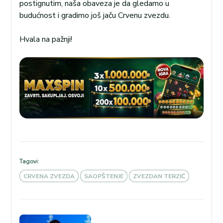
postignutim, naša obaveza je da gledamo u
budućnost i gradimo još jaču Crvenu zvezdu.
Hvala na pažnji!
Tagovi:
CRVENA ZVEZDA
SAOPŠTENJE
ZVEZDAN TERZIĆ
Kretanje