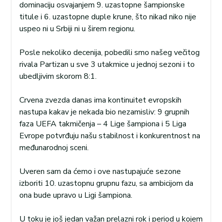
dominaciju osvajanjem 9. uzastopne šampionske
titule i 6. uzastopne duple krune, što nikad niko nije
uspeo ni u Srbiji ni u širem regionu.
Posle nekoliko decenija, pobedili smo našeg večitog
rivala Partizan u sve 3 utakmice u jednoj sezoni i to
ubedljivim skorom 8:1.
Crvena zvezda danas ima kontinuitet evropskih
nastupa kakav je nekada bio nezamisliv: 9 grupnih
faza UEFA takmičenja – 4 Lige šampiona i 5 Liga
Evrope potvrđuju našu stabilnost i konkurentnost na
međunarodnoj sceni.
Uveren sam da ćemo i ove nastupajuće sezone
izboriti 10. uzastopnu grupnu fazu, sa ambicijom da
ona bude upravo u Ligi šampiona.
U toku je još jedan važan prelazni rok i period u kojem