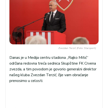
Zvezdan Terzić (Foto: Starsport)
Danas je u Medija centru stadiona „Rajko Mitić“
održana redovna treća sednica Skupštine FK Crvena
zvezda, a tim povodom je govorio generalni direktor
našeg kluba Zvezdan Terzić, čije vam obraćanje
prenosimo u celosti.