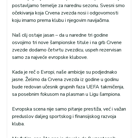
postavljamo temelje za narednu sezonu. Svesni smo
očekivanja koja Crvena zvezda nosi i odgovornosti
koju imamo prema klubu i njegovim navijačima.
Naš cilj ostaje jasan – da u naredne tri godine
osvojimo tri nove šampionske titule i na grb Crvene
zvezde dodamo četvrtu zvezdicu, uspeh rezervisan
samo za najveće evropske klubove.
Kada je reč o Evropi, naše ambicije su podjednako
jasne. Želimo da Crvena zvezda iz godine u godinu
bude redovan učesnik grupnih faza UEFA takmičenja,
sa posebnim fokusom na plasman u Ligu šampiona.
Evropska scena nije samo pitanje prestiža, već i važan
preduslov daljeg sportskog i finansijskog razvoja
kluba.