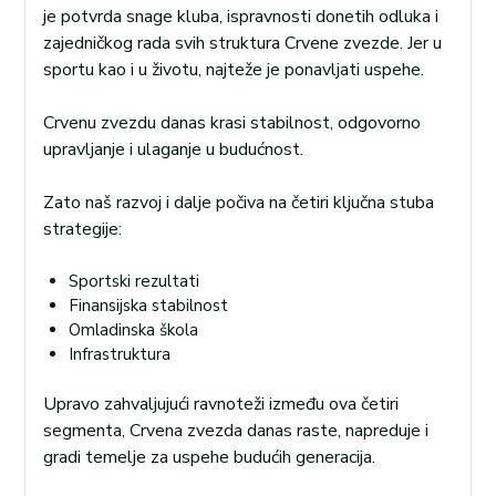
je potvrda snage kluba, ispravnosti donetih odluka i
zajedničkog rada svih struktura Crvene zvezde. Jer u
sportu kao i u životu, najteže je ponavljati uspehe.
Crvenu zvezdu danas krasi stabilnost, odgovorno
upravljanje i ulaganje u budućnost.
Zato naš razvoj i dalje počiva na četiri ključna stuba
strategije:
Sportski rezultati
Finansijska stabilnost
Omladinska škola
Infrastruktura
Upravo zahvaljujući ravnoteži između ova četiri
segmenta, Crvena zvezda danas raste, napreduje i
gradi temelje za uspehe budućih generacija.