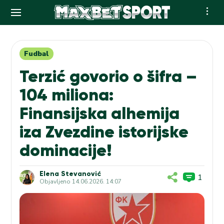
Skip
to
content
Fudbal
Terzić govorio o šifra –
104 miliona:
Finansijska alhemija
iza Zvezdine istorijske
dominacije!
Elena Stevanović
1
Objavljeno
14.06.2026. 14:07