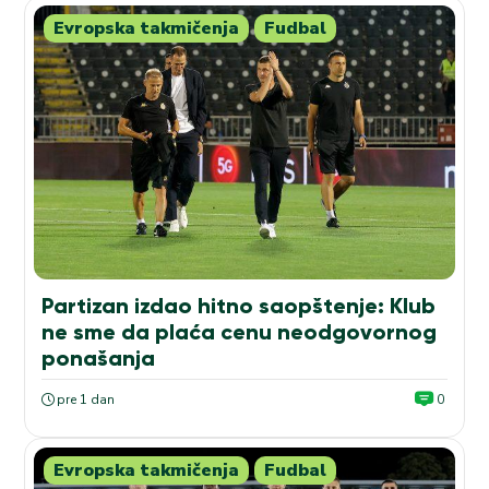
Evropska takmičenja
Fudbal
Partizan izdao hitno saopštenje: Klub
ne sme da plaća cenu neodgovornog
ponašanja
pre 1 dan
0
Evropska takmičenja
Fudbal