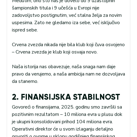
Međutim, ono što nas je dovelo do 9 uzastopnih
šampionskih titula i 9 učešća u Evropi nije
zadovoljstvo postignutim, već stalna želja za novim
uspesima. Zato ne gledamo iza sebe, već isključivo
ispred sebe.
Crvena zvezda nikada nije bila klub koji čuva osvojeno
– Crvena zvezda je klub koji osvaja novo.
Naša istorija nas obavezuje, naša snaga nam daje
pravo da verujemo, a naša ambicija nam ne dozvoljava
da stanemo.
2. FINANSIJSKA STABILNOST
Govoreći o finansijama, 2025. godinu smo završili sa
pozitivnim rezultatom – 10 miliona evra u plusu dok
je ukupni konsolidovani prihod 104 miliona evra.
Operativni direktor će u svom izlaganju detaljno
govoriti o ovome u sklopu godišnjeg finansijskog