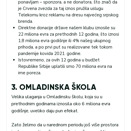
ponavljam – sponzora, a ne donatora, što znači da
je Crvena zvezda za taj iznos pružila uslugu
Telekomu kroz reklamu na dresu najvećeg srpskog
brenda.
Direktne donacije države našem klubu iznosile su
22 miliona evra za prethodnih 12 godina, što iznosi
1,8 miliona evra godišnje ili 4% našeg ukupnog
prihoda, a po prvi put su realizovane tek tokom
pandemije kovida 2021. godine.
Istovremeno, za ovih 12 godina u budžet
Republike Srbije uplatili smo 70 miliona evra na
ime poreza.
3. OMLADINSKA ŠKOLA
Velika ulaganja u Omladinsku školu, koja su u
prethodnim godinama iznosila oko 6 miliona evra
godišnje, uveliko daju pun efekat.
Zato želimo da u narednom periodu još više prostora