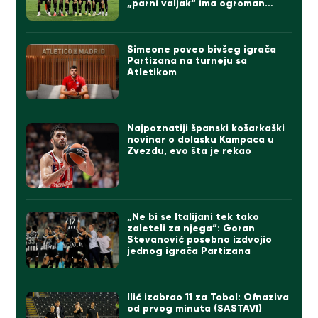
„parni valjak“ ima ogroman
problem
Simeone poveo bivšeg igrača
Partizana na turneju sa
Atletikom
Najpoznatiji španski košarkaški
novinar o dolasku Kampaca u
Zvezdu, evo šta je rekao
„Ne bi se Italijani tek tako
zaleteli za njega“: Goran
Stevanović posebno izdvojio
jednog igrača Partizana
Ilić izabrao 11 za Tobol: Ofnaziva
od prvog minuta (SASTAVI)