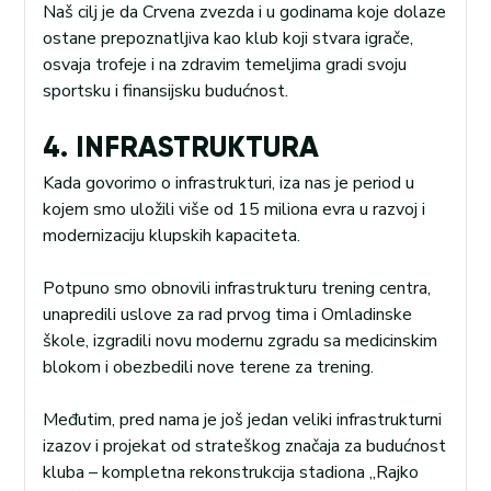
Naš cilj je da Crvena zvezda i u godinama koje dolaze
ostane prepoznatljiva kao klub koji stvara igrače,
osvaja trofeje i na zdravim temeljima gradi svoju
sportsku i finansijsku budućnost.
4. INFRASTRUKTURA
Kada govorimo o infrastrukturi, iza nas je period u
kojem smo uložili više od 15 miliona evra u razvoj i
modernizaciju klupskih kapaciteta.
Potpuno smo obnovili infrastrukturu trening centra,
unapredili uslove za rad prvog tima i Omladinske
škole, izgradili novu modernu zgradu sa medicinskim
blokom i obezbedili nove terene za trening.
Međutim, pred nama je još jedan veliki infrastrukturni
izazov i projekat od strateškog značaja za budućnost
kluba – kompletna rekonstrukcija stadiona „Rajko