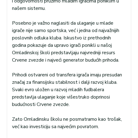
i odgovornosti pružimo mladim igračima poniklim u
našem sistemu.
Posebno je važno naglasiti da ulaganje u mlade
igrače nije samo sportska, već i jedna od najvažnijih
poslovnih odluka kluba. Iskustvo iz prethodnih
godina pokazuje da upravo igrači ponikli u našoj
Omladinskoj školi predstavljaju najvredniji resurs
Crvene zvezde i najveći generator budućih prihoda.
Prihodi ostvareni od transfera igrača imaju presudan
značaj za finansijsku stabilnost i dalji razvoj kluba.
Svaki evro uložen u razvoj mladih fudbalera
predstavlja ulaganje koje višestruko doprinosi
budućnosti Crvene zvezde.
Zato Omladinsku školu ne posmatramo kao trošak,
već kao investiciju sa najvećim povratom.