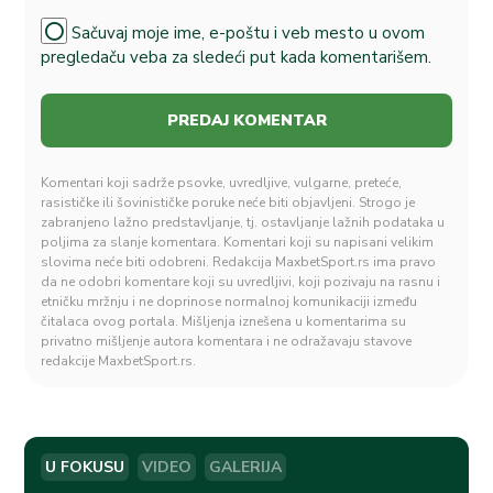
Sačuvaj moje ime, e-poštu i veb mesto u ovom
pregledaču veba za sledeći put kada komentarišem.
Komentari koji sadrže psovke, uvredljive, vulgarne, preteće,
rasističke ili šovinističke poruke neće biti objavljeni. Strogo je
zabranjeno lažno predstavljanje, tj. ostavljanje lažnih podataka u
poljima za slanje komentara. Komentari koji su napisani velikim
slovima neće biti odobreni. Redakcija MaxbetSport.rs ima pravo
da ne odobri komentare koji su uvredljivi, koji pozivaju na rasnu i
etničku mržnju i ne doprinose normalnoj komunikaciji između
čitalaca ovog portala. Mišljenja iznešena u komentarima su
privatno mišljenje autora komentara i ne odražavaju stavove
redakcije MaxbetSport.rs.
U FOKUSU
VIDEO
GALERIJA