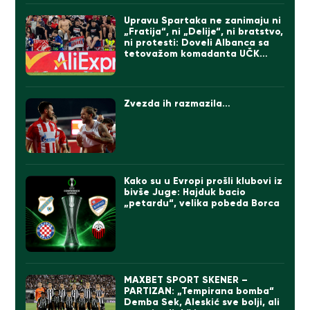
Upravu Spartaka ne zanimaju ni
„Fratija“, ni „Delije“, ni bratstvo,
ni protesti: Doveli Albanca sa
tetovažom komadanta UČK
(FOTO)
Zvezda ih razmazila…
Kako su u Evropi prošli klubovi iz
bivše Juge: Hajduk bacio
„petardu“, velika pobeda Borca
MAXBET SPORT SKENER –
PARTIZAN: „Tempirana bomba“
Demba Sek, Aleskić sve bolji, ali