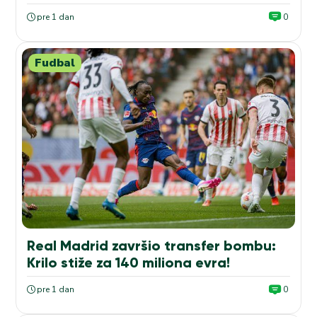
pre 1 dan
0
Fudbal
Real Madrid završio transfer bombu:
Krilo stiže za 140 miliona evra!
pre 1 dan
0