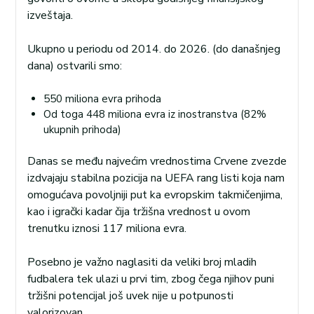
izveštaja.
Ukupno u periodu od 2014. do 2026. (do današnjeg
dana) ostvarili smo:
550 miliona evra prihoda
Od toga 448 miliona evra iz inostranstva (82%
ukupnih prihoda)
Danas se među najvećim vrednostima Crvene zvezde
izdvajaju stabilna pozicija na UEFA rang listi koja nam
omogućava povoljniji put ka evropskim takmičenjima,
kao i igrački kadar čija tržišna vrednost u ovom
trenutku iznosi 117 miliona evra.
Posebno je važno naglasiti da veliki broj mladih
fudbalera tek ulazi u prvi tim, zbog čega njihov puni
tržišni potencijal još uvek nije u potpunosti
valorizovan.