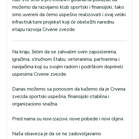
možemo da razvijamo klub sportski i finansijski, tako
smo uvereni da ćemo uspešno realizovati i ovaj veliki
infrastrukturni projekat koji će obeležiti narednu
etapu razvoja Crvene zvezde.
Na kraju, želim da se zahvalim svim zaposlenima,
igračima, stručnom štabu, veteranima, partnerima i
navijačima koji su svojim radom i podrškom doprineli
uspesima Crvene zvezde.
Danas možemo sa ponosom da kažemo da je Crvena
zvezda sportski uspešna, finansijski stabilna i
organizaciono snažna.
Pred nama su novi izazovi, nove pobede i novi ciljevi.
Naša obaveza je da se ne zadovoljavamo