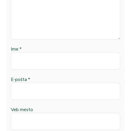
Ime
*
E-pošta
*
Veb mesto