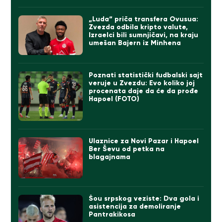
„Luda“ priča transfera Ovusua:
Zvezda odbila kripto valute,
Izraelci bili sumnjičavi, na kraju
umešan Bajern iz Minhena
Poznati statistički fudbalski sajt
veruje u Zvezdu: Evo koliko joj
procenata daje da će da prođe
Hapoel (FOTO)
Ulaznice za Novi Pazar i Hapoel
Ber Ševu od petka na
blagajnama
Šou srpskog veziste: Dva gola i
asistencija za demoliranje
Pantrakikosa