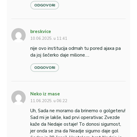
ODGOVORI
breskvice
10.06.2025. u 11:41
nije ovo institucija odmah tu pored ajaxa pa
da joj šečerko daje milione….
ODGOVORI
Neko iz mase
11.06.2025. u 06:22
Uh, Sada ne moramo da brinemo o golgeteru!
Sad mi je lakše, kad prvi operativac Zvezde
kaže da Nedaje ostaje! To donosi sigurnost,
jer onda se zna da Neadje sigurno daje gol