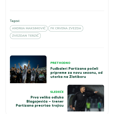
Tagovi:
ANDRIJA MAKSIMOVIĆ
FK CRVENA ZVEZDA
ZVEZDAN TERZIĆ
Kretanje
PRETHODNO
članka
Fudbaleri Partizana počeli
pripreme za novu sezonu, od
utorka na Zlatiboru
SLEDEĆE
Prva velika odluka
Blagojevića – trener
Partizana precrtao trojicu