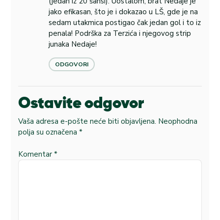
(jedan iz 20 šansi). Uostalom, brat Nedaje je
jako efikasan, što je i dokazao u LŠ, gde je na
sedam utakmica postigao čak jedan gol i to iz
penala! Podrška za Terzića i njegovog strip
junaka Nedaje!
ODGOVORI
Ostavite odgovor
Vaša adresa e-pošte neće biti objavljena.
Neophodna
polja su označena
*
Komentar
*