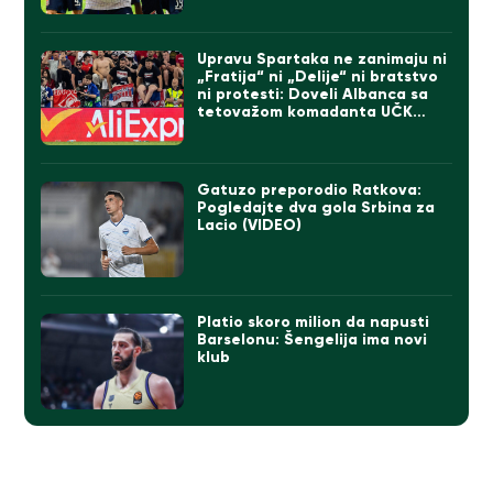
Upravu Spartaka ne zanimaju ni
„Fratija“ ni „Delije“ ni bratstvo
ni protesti: Doveli Albanca sa
tetovažom komadanta UČK
(FOTO)
Gatuzo preporodio Ratkova:
Pogledajte dva gola Srbina za
Lacio (VIDEO)
Platio skoro milion da napusti
Barselonu: Šengelija ima novi
klub