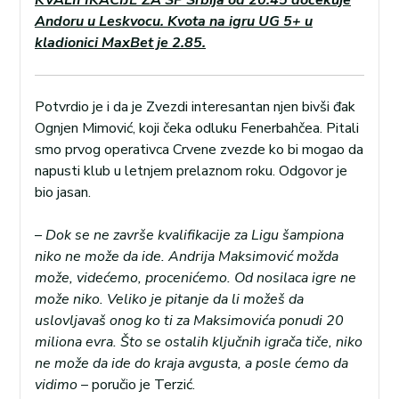
KVALIFIKACIJE ZA SP Srbija od 20.45 dočekuje
Andoru u Leskvocu. Kvota na igru UG 5+ u
kladionici MaxBet je 2.85.
Potvrdio je i da je Zvezdi interesantan njen bivši đak
Ognjen Mimović, koji čeka odluku Fenerbahčea. Pitali
smo prvog operativca Crvene zvezde ko bi mogao da
napusti klub u letnjem prelaznom roku. Odgovor je
bio jasan.
–
Dok se ne završe kvalifikacije za Ligu šampiona
niko ne može da ide. Andrija Maksimović možda
može, videćemo, procenićemo. Od nosilaca igre ne
može niko. Veliko je pitanje da li možeš da
uslovljavaš onog ko ti za Maksimovića ponudi 20
miliona evra. Što se ostalih ključnih igrača tiče, niko
ne može da ide do kraja avgusta, a posle ćemo da
vidimo
– poručio je Terzić.