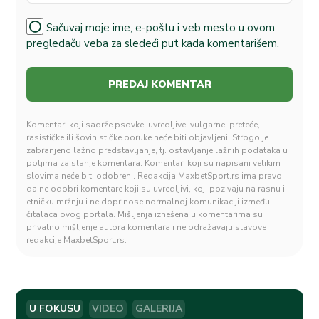
Sačuvaj moje ime, e-poštu i veb mesto u ovom
pregledaču veba za sledeći put kada komentarišem.
Komentari koji sadrže psovke, uvredljive, vulgarne, preteće,
rasističke ili šovinističke poruke neće biti objavljeni. Strogo je
zabranjeno lažno predstavljanje, tj. ostavljanje lažnih podataka u
poljima za slanje komentara. Komentari koji su napisani velikim
slovima neće biti odobreni. Redakcija MaxbetSport.rs ima pravo
da ne odobri komentare koji su uvredljivi, koji pozivaju na rasnu i
etničku mržnju i ne doprinose normalnoj komunikaciji između
čitalaca ovog portala. Mišljenja iznešena u komentarima su
privatno mišljenje autora komentara i ne odražavaju stavove
redakcije MaxbetSport.rs.
U FOKUSU
VIDEO
GALERIJA