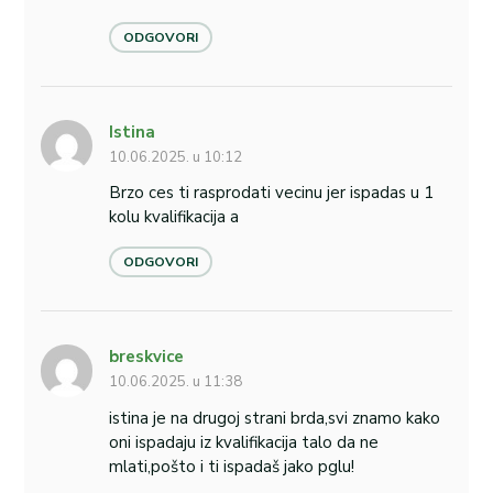
ODGOVORI
Istina
10.06.2025. u 10:12
Brzo ces ti rasprodati vecinu jer ispadas u 1
kolu kvalifikacija a
ODGOVORI
breskvice
10.06.2025. u 11:38
istina je na drugoj strani brda,svi znamo kako
oni ispadaju iz kvalifikacija talo da ne
mlati,pošto i ti ispadaš jako pglu!