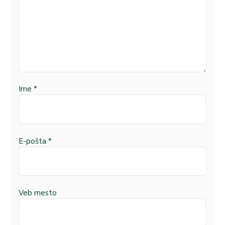
Ime
*
E-pošta
*
Veb mesto