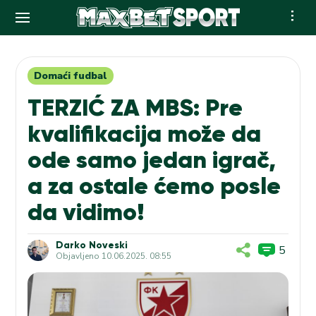
Skip
to
content
Domaći fudbal
TERZIĆ ZA MBS: Pre
kvalifikacija može da
ode samo jedan igrač,
a za ostale ćemo posle
da vidimo!
Darko Noveski
5
Objavljeno
10.06.2025. 08:55