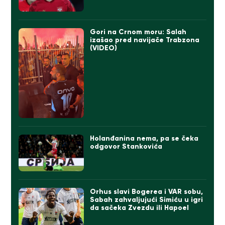
Gori na Crnom moru: Salah
izašao pred navijače Trabzona
(VIDEO)
Holanđanina nema, pa se čeka
odgovor Stankovića
Orhus slavi Bogerea i VAR sobu,
Sabah zahvaljujući Simiću u igri
da sačeka Zvezdu ili Hapoel