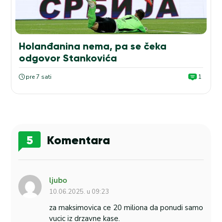
Holanđanina nema, pa se čeka
odgovor Stankovića
pre 7 sati
1
5
Komentara
ljubo
10.06.2025. u 09:23
za maksimovica ce 20 miliona da ponudi samo
vucic iz drzavne kase.