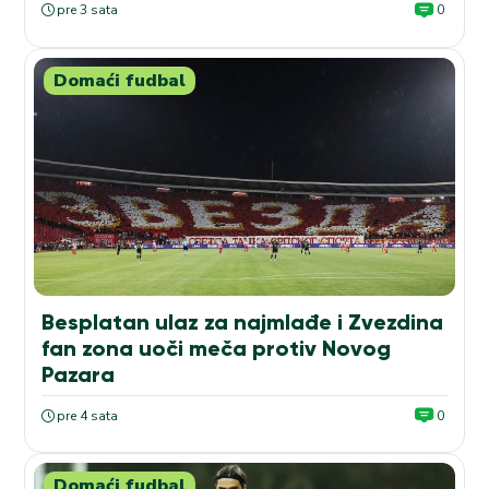
pre 3 sata
0
Domaći fudbal
Besplatan ulaz za najmlađe i Zvezdina
fan zona uoči meča protiv Novog
Pazara
pre 4 sata
0
Domaći fudbal