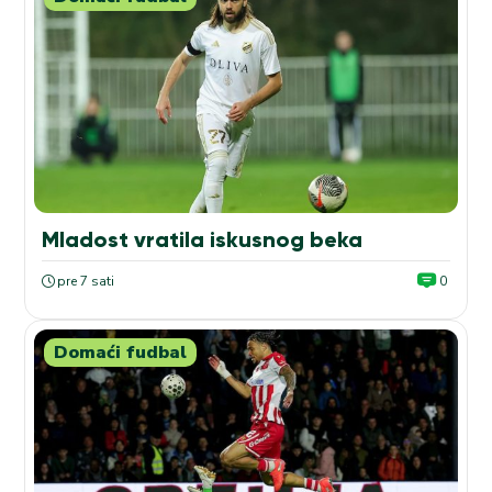
Mladost vratila iskusnog beka
pre 7 sati
0
Domaći fudbal