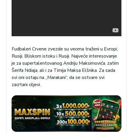
Fudbaleri Crvene zvezde su veoma traženi u Evropi,
Rusiji, Bliskom istoku i Rusiji. Najveće interesovanje
je za supertalentovanog Andriju Maksimovića, zatim
Šerifa Ndiaja, ali i za Timija Maksa Elšnika. Za sada
svi oni ostaju na „Marakani“, da se ostvare svi
zacrtani ciljevi.