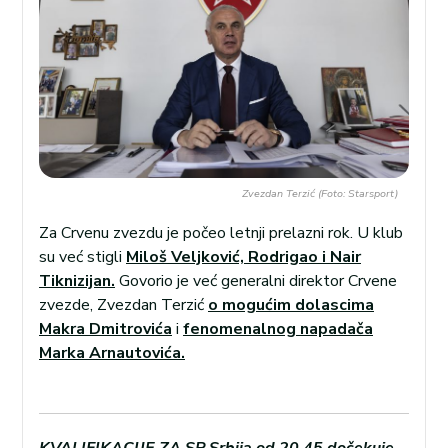
Zvezdan Terzić (Foto: Starsport)
Za Crvenu zvezdu je počeo letnji prelazni rok. U klub
su već stigli
Miloš Veljković, Rodrigao i Nair
Tiknizijan.
Govorio je već generalni direktor Crvene
zvezde, Zvezdan Terzić
o mogućim dolascima
Makra Dmitrovića
i
fenomenalnog napadača
Marka Arnautovića.