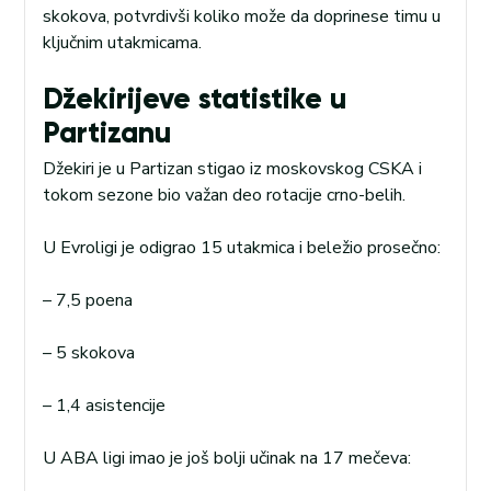
skokova, potvrdivši koliko može da doprinese timu u
ključnim utakmicama.
Džekirijeve statistike u
Partizanu
Džekiri je u Partizan stigao iz moskovskog CSKA i
tokom sezone bio važan deo rotacije crno-belih.
U Evroligi je odigrao 15 utakmica i beležio prosečno:
– 7,5 poena
– 5 skokova
– 1,4 asistencije
U ABA ligi imao je još bolji učinak na 17 mečeva: