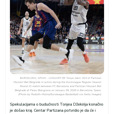
BARCELONA, SPAIN - JANUARY 09: Tonye Jekiri, #23 of Partizan
Mozzart Bet Belgrade in action during the EuroLeague Regular Season
Round 21 match between FC Barcelona and Partizan Mozzart Bet
Belgrade at Palau Blaugrana on January 09, 2026 in Barcelona, Spain.
(Photo by Rodolfo Molina/Euroleague Basketball via Getty Images)
Spekulacijama o budućnosti Tonjea Džekirija konačno
je došao kraj. Centar Partizana potvrdio je da će i