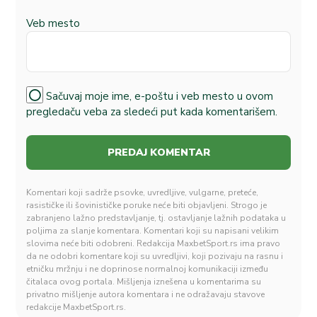
Veb mesto
Sačuvaj moje ime, e-poštu i veb mesto u ovom
pregledaču veba za sledeći put kada komentarišem.
Komentari koji sadrže psovke, uvredljive, vulgarne, preteće,
rasističke ili šovinističke poruke neće biti objavljeni. Strogo je
zabranjeno lažno predstavljanje, tj. ostavljanje lažnih podataka u
poljima za slanje komentara. Komentari koji su napisani velikim
slovima neće biti odobreni. Redakcija MaxbetSport.rs ima pravo
da ne odobri komentare koji su uvredljivi, koji pozivaju na rasnu i
etničku mržnju i ne doprinose normalnoj komunikaciji između
čitalaca ovog portala. Mišljenja iznešena u komentarima su
privatno mišljenje autora komentara i ne odražavaju stavove
redakcije MaxbetSport.rs.