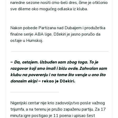
naredne sezone nositi crno-beli dres, čime je otklonio
sve dileme oko mogućeg odlaska iz kluba.
Nakon pobede Partizana nad Dubaijem i produžetka
finalne serije ABA lige, Džekiri je jasno poručio da
ostaje u Humskoj.
–
Da, ostajem. Uzbuđen sam zbog toga. To je
razgovor koji smo imali i biću ovde. Zahvalan sam
klubu na poverenju i na tome što veruje u ono što
donosim ekipi
– rekao je Džekiri.
Nigerijski centar nije krio zadovoljstvo posle važnog
trijumfa, a na terenu je pružio zapaženu partiju. Za 17
minuta igre postigao je 11 poena i upisao šest