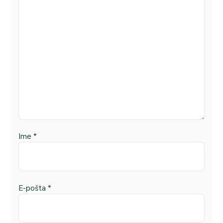
Ime
*
E-pošta
*