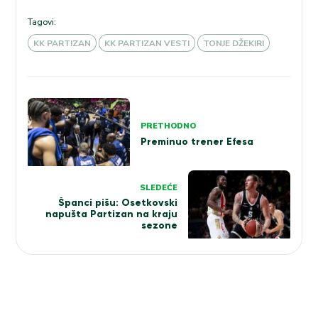
Tagovi:
KK PARTIZAN
KK PARTIZAN VESTI
TONJE DŽEKIRI
Kretanje
članka
PRETHODNO
Preminuo trener Efesa
SLEDEĆE
Španci pišu: Osetkovski
napušta Partizan na kraju
sezone