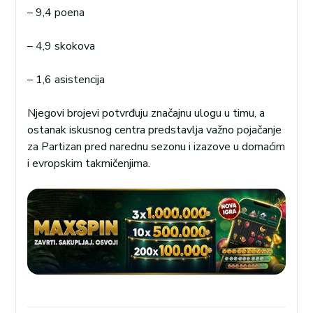
– 9,4 poena
– 4,9 skokova
– 1,6 asistencija
Njegovi brojevi potvrđuju značajnu ulogu u timu, a
ostanak iskusnog centra predstavlja važno pojačanje
za Partizan pred narednu sezonu i izazove u domaćim
i evropskim takmičenjima.