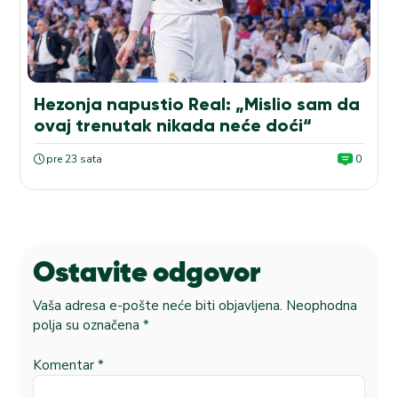
Hezonja napustio Real: „Mislio sam da
ovaj trenutak nikada neće doći“
pre 23 sata
0
Ostavite odgovor
Vaša adresa e-pošte neće biti objavljena.
Neophodna
polja su označena
*
Komentar
*