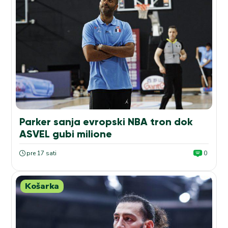
Parker sanja evropski NBA tron dok
ASVEL gubi milione
pre 17 sati
0
Košarka