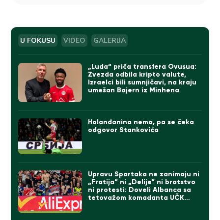
U FOKUSU
VIDEO
GALERIJA
„Luda“ priča transfera Ovusua:
Zvezda odbila kripto valute,
Izraelci bili sumnjičavi, na kraju
umešan Bajern iz Minhena
Holanđanina nema, pa se čeka
odgovor Stankovića
Upravu Spartaka ne zanimaju ni
„Fratija“ ni „Delije“ ni bratstvo
ni protesti: Doveli Albanca sa
tetovažom komadanta UČK
(FOTO)