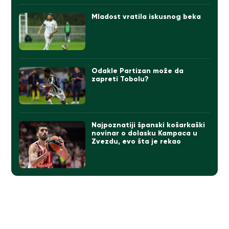
Mladost vratila iskusnog beka
Odakle Partizan može da
zapreti Tobolu?
Najpoznatiji španski košarkaški
novinar o dolasku Kampaca u
Zvezdu, evo šta je rekao