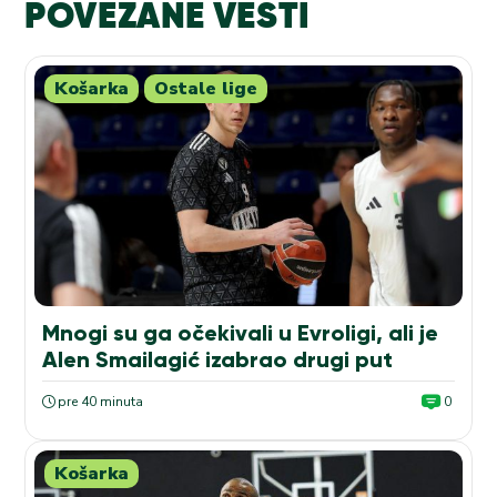
POVEZANE VESTI
Košarka
Ostale lige
Mnogi su ga očekivali u Evroligi, ali je
Alen Smailagić izabrao drugi put
pre 40 minuta
0
Košarka