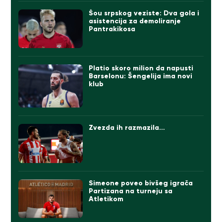
Šou srpskog veziste: Dva gola i
asistencija za demoliranje
Pantrakikosa
Platio skoro milion da napusti
Barselonu: Šengelija ima novi
klub
Zvezda ih razmazila…
Simeone poveo bivšeg igrača
Partizana na turneju sa
Atletikom