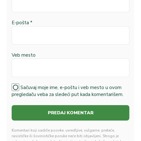
E-pošta
*
Veb mesto
Sačuvaj moje ime, e-poštu i veb mesto u ovom
pregledaču veba za sledeći put kada komentarišem.
Komentari koji sadrže psovke, uvredljive, vulgarne, preteće,
rasističke ili šovinističke poruke neće biti objavljeni. Strogo je