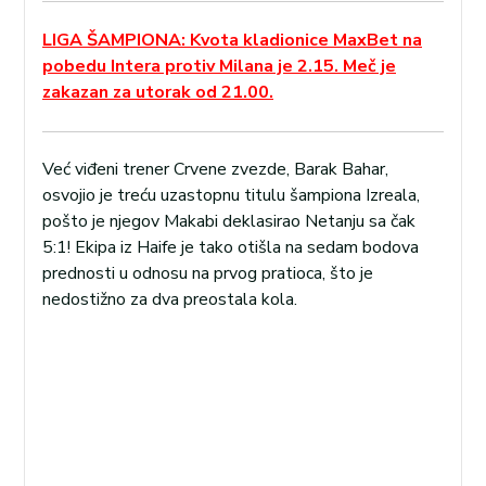
LIGA ŠAMPIONA: Kvota kladionice MaxBet na
pobedu Intera protiv Milana je 2.15. Meč je
zakazan za utorak od 21.00.
Već viđeni trener Crvene zvezde, Barak Bahar,
osvojio je treću uzastopnu titulu šampiona Izreala,
pošto je njegov Makabi deklasirao Netanju sa čak
5:1! Ekipa iz Haife je tako otišla na sedam bodova
prednosti u odnosu na prvog pratioca, što je
nedostižno za dva preostala kola.