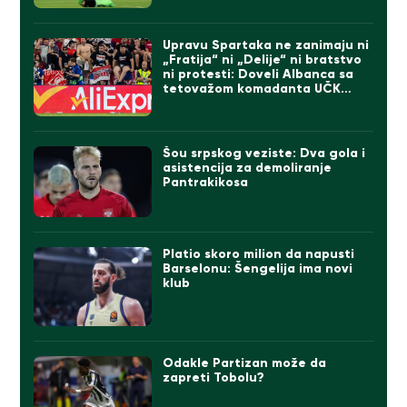
Upravu Spartaka ne zanimaju ni
„Fratija“ ni „Delije“ ni bratstvo
ni protesti: Doveli Albanca sa
tetovažom komadanta UČK
(FOTO)
Šou srpskog veziste: Dva gola i
asistencija za demoliranje
Pantrakikosa
Platio skoro milion da napusti
Barselonu: Šengelija ima novi
klub
Odakle Partizan može da
zapreti Tobolu?