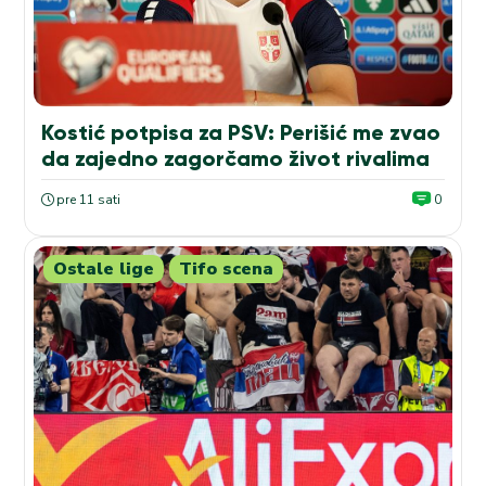
Kostić potpisa za PSV: Perišić me zvao
da zajedno zagorčamo život rivalima
pre 11 sati
0
Ostale lige
Tifo scena