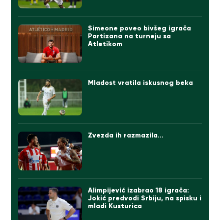
Simeone poveo bivšeg igrača
Partizana na turneju sa
Atletikom
Mladost vratila iskusnog beka
Zvezda ih razmazila…
Alimpijević izabrao 18 igrača:
Jokić predvodi Srbiju, na spisku i
mladi Kusturica