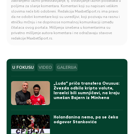
zabranjeno lažno predstavljanje, tj. ostavljanje lažnih podataka u
poljima za slanje komentara. Komentari koji su napisani velikim
slovima neće biti odobreni. Redakcija MaxbetSport.rs ima pravo
da ne odobri komentare koji su uvredljivi, koji pozivaju na rasnu i
etničku mržnju i ne doprinose normalnoj komunikaciji između
čitalaca ovog portala. Mišljenja iznešena u komentarima su
privatno mišljenje autora komentara i ne odražavaju stavove
redakcije MaxbetSport.rs.
U FOKUSU
VIDEO
GALERIJA
„Luda“ priča transfera Ovusua:
Zvezda odbila kripto valute,
Izraelci bili sumnjičavi, na kraju
umešan Bajern iz Minhena
Holanđanina nema, pa se čeka
odgovor Stankovića