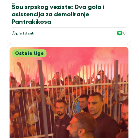
Šou srpskog veziste: Dva gola i
asistencija za demoliranje
Pantrakikosa
pre 18 sati
0
Ostale lige