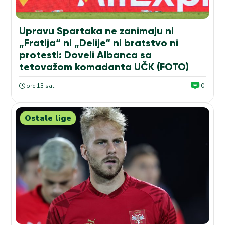
Upravu Spartaka ne zanimaju ni
„Fratija“ ni „Delije“ ni bratstvo ni
protesti: Doveli Albanca sa
tetovažom komadanta UČK (FOTO)
pre 13 sati
0
Ostale lige