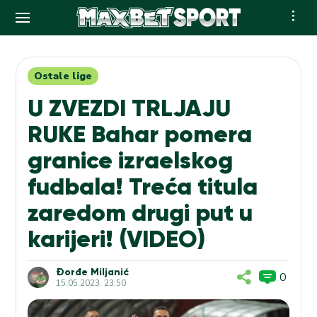
Skip
to
content
Ostale lige
U ZVEZDI TRLJAJU
RUKE Bahar pomera
granice izraelskog
fudbala! Treća titula
zaredom drugi put u
karijeri! (VIDEO)
Đorđe Miljanić
0
15.05.2023. 23:50