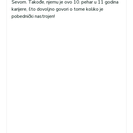
Ševom. Takođe, njemu je ovo 10. pehar u 11 godina
karijere, što dovoljno govori o tome koliko je
pobednički nastrojen!