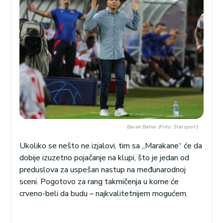
Barak Bahar (Foto: Starsport)
Ukoliko se nešto ne izjalovi, tim sa „Marakane“ će da
dobije izuzetno pojačanje na klupi, što je jedan od
preduslova za uspešan nastup na međunarodnoj
sceni. Pogotovo za rang takmičenja u kome će
crveno-beli da budu – najkvalitetnijem mogućem.