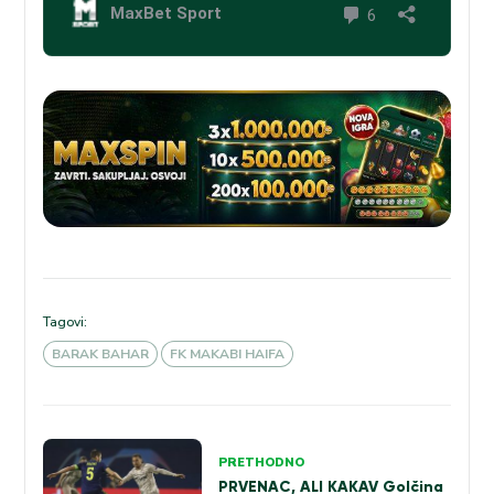
Tagovi:
BARAK BAHAR
FK MAKABI HAIFA
Kretanje
PRETHODNO
članka
PRVENAC, ALI KAKAV Golčina