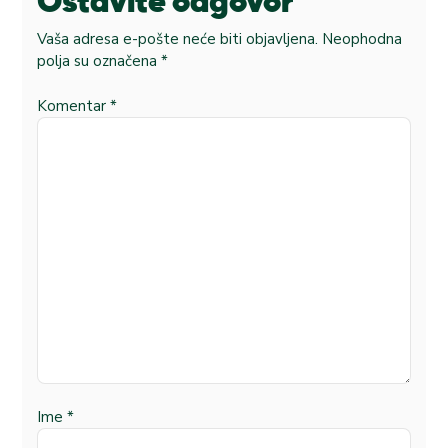
Ostavite odgovor
Vaša adresa e-pošte neće biti objavljena.
Neophodna
polja su označena
*
Komentar
*
Ime
*