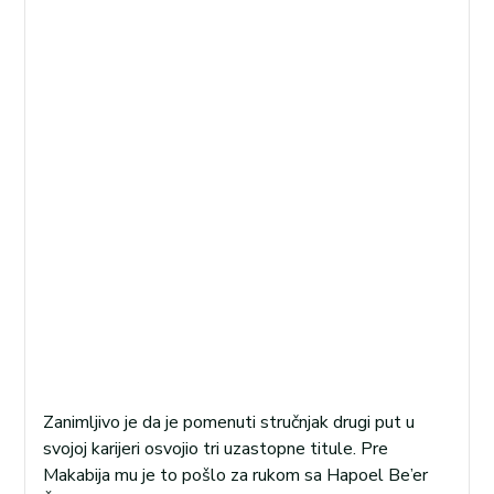
Zanimljivo je da je pomenuti stručnjak drugi put u
svojoj karijeri osvojio tri uzastopne titule. Pre
Makabija mu je to pošlo za rukom sa Hapoel Be’er