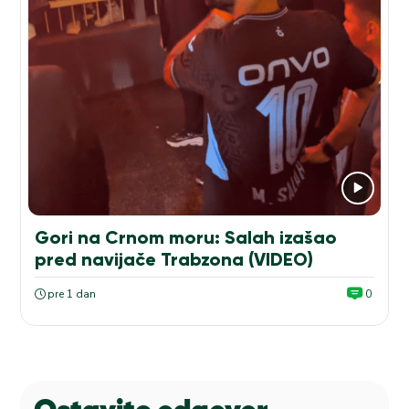
Gori na Crnom moru: Salah izašao
pred navijače Trabzona (VIDEO)
pre 1 dan
0