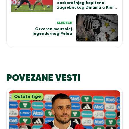
doskorašnjeg kapitena
zagrebačkog Dinama u Kini
(VIDEO)
SLEDEĆE
Otvoren mauzolej
legendarnog Pelea
POVEZANE VESTI
Ostale lige