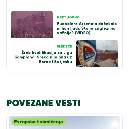
Kretanje
PRETHODNO
članka
Fudbalere Arsenala dočekalo
milion ljudi: Šta je Englezima
važnije? (VIDEO)
SLEDEĆE
Žreb kvalifikacija za Ligu
šampiona: Sreća nije bila uz
Borac i Sutjesku
POVEZANE VESTI
Evropska takmičenja