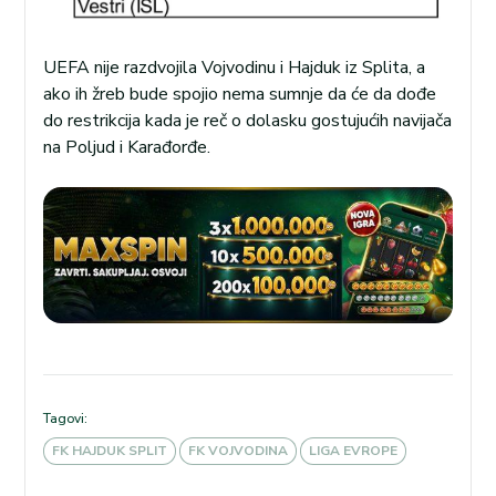
UEFA nije razdvojila Vojvodinu i Hajduk iz Splita, a
ako ih žreb bude spojio nema sumnje da će da dođe
do restrikcija kada je reč o dolasku gostujućih navijača
na Poljud i Karađorđe.
Tagovi:
FK HAJDUK SPLIT
FK VOJVODINA
LIGA EVROPE