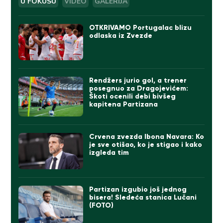
U FOKUSU
VIDEO
GALERIJA
OTKRIVAMO Portugalac blizu
odlaska iz Zvezde
Rendžers jurio gol, a trener
posegnuo za Dragojevićem:
Škoti ocenili debi bivšeg
kapitena Partizana
Crvena zvezda Ibona Navara: Ko
je sve otišao, ko je stigao i kako
izgleda tim
Partizan izgubio još jednog
bisera! Sledeća stanica Lučani
(FOTO)