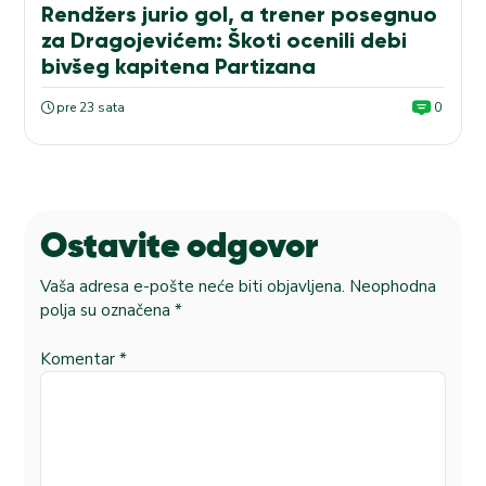
Rendžers jurio gol, a trener posegnuo
za Dragojevićem: Škoti ocenili debi
bivšeg kapitena Partizana
pre 23 sata
0
Ostavite odgovor
Vaša adresa e-pošte neće biti objavljena.
Neophodna
polja su označena
*
Komentar
*