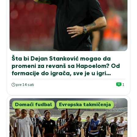
Šta bi Dejan Stanković mogao da
promeni za revanš sa Hapoelom? Od
formacije do igrača, sve je u igri…
pre 14 sati
1
Domaći fudbal
Evropska takmičenja