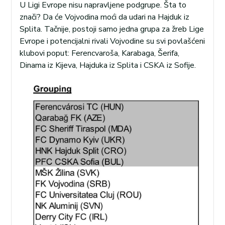
U Ligi Evrope nisu napravljene podgrupe. Šta to
znači? Da će Vojvodina moći da udari na Hajduk iz
Splita. Tačnije, postoji samo jedna grupa za žreb Lige
Evrope i potencijalni rivali Vojvodine su svi povlašćeni
klubovi poput: Ferencvaroša, Karabaga, Šerifa,
Dinama iz Kijeva, Hajduka iz Splita i CSKA iz Sofije.