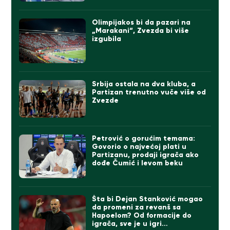
Olimpijakos bi da pazari na
„Marakani“, Zvezda bi više
izgubila
Srbija ostala na dva kluba, a
Partizan trenutno vuče više od
Zvezde
Petrović o gorućim temama:
Govorio o najvećoj plati u
Partizanu, prodaji igrača ako
dođe Čumić i levom beku
Šta bi Dejan Stanković mogao
da promeni za revanš sa
Hapoelom? Od formacije do
igrača, sve je u igri…