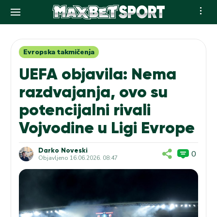
Skip
to
content
Evropska takmičenja
UEFA objavila: Nema
razdvajanja, ovo su
potencijalni rivali
Vojvodine u Ligi Evrope
Darko Noveski
0
Objavljeno
16.06.2026. 08:47