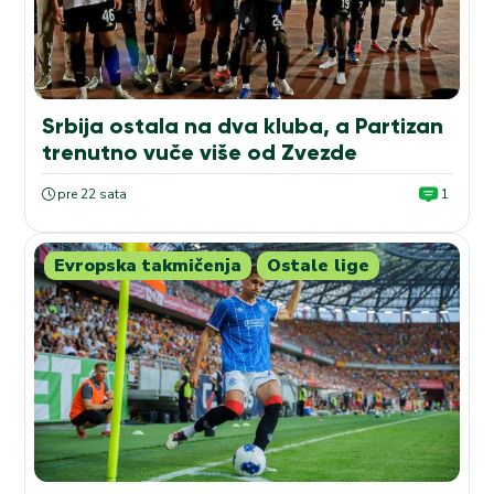
Srbija ostala na dva kluba, a Partizan
trenutno vuče više od Zvezde
pre 22 sata
1
Evropska takmičenja
Ostale lige