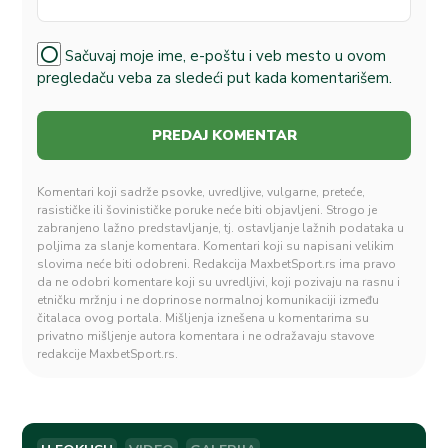
Sačuvaj moje ime, e-poštu i veb mesto u ovom
pregledaču veba za sledeći put kada komentarišem.
Komentari koji sadrže psovke, uvredljive, vulgarne, preteće,
rasističke ili šovinističke poruke neće biti objavljeni. Strogo je
zabranjeno lažno predstavljanje, tj. ostavljanje lažnih podataka u
poljima za slanje komentara. Komentari koji su napisani velikim
slovima neće biti odobreni. Redakcija MaxbetSport.rs ima pravo
da ne odobri komentare koji su uvredljivi, koji pozivaju na rasnu i
etničku mržnju i ne doprinose normalnoj komunikaciji između
čitalaca ovog portala. Mišljenja iznešena u komentarima su
privatno mišljenje autora komentara i ne odražavaju stavove
redakcije MaxbetSport.rs.