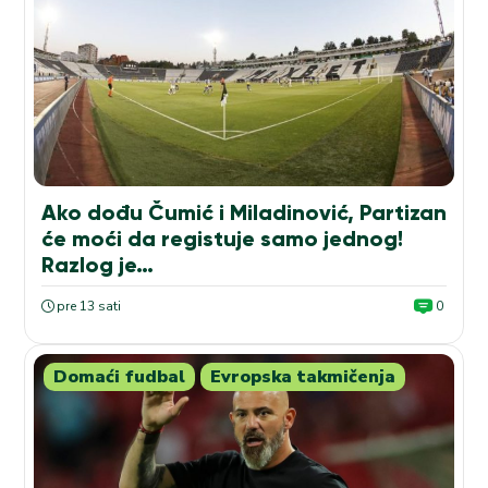
Ako dođu Čumić i Miladinović, Partizan
će moći da registuje samo jednog!
Razlog je…
pre 13 sati
0
Domaći fudbal
Evropska takmičenja