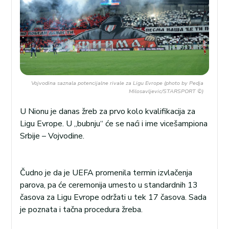
Vojvodina saznala potencijalne rivale za Ligu Evrope (photo by Pedja
Milosavljevic/STARSPORT ©)
U Nionu je danas žreb za prvo kolo kvalifikacija za
Ligu Evrope. U „bubnju“ će se naći i ime vicešampiona
Srbije – Vojvodine.
Čudno je da je UEFA promenila termin izvlačenja
parova, pa će ceremonija umesto u standardnih 13
časova za Ligu Evrope održati u tek 17 časova. Sada
je poznata i tačna procedura žreba.