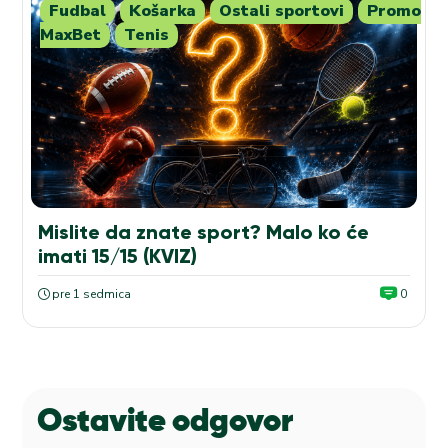
Fudbal
Košarka
Ostali sportovi
Promo
MaxBet
Tenis
Mislite da znate sport? Malo ko će
imati 15/15 (KVIZ)
pre 1 sedmica
0
Ostavite odgovor