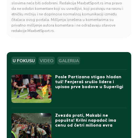
slovima neće biti odobreni. Redakcija MaxbetSport.rs ima pravo
da ne odobri komentare koji su uvredljivi, koji pozivaju na rasnu i
etničku mržnju i ne doprinose normalnoj komunikaciji između
čitalaca ovog portala. Mišljenja iznešena u komentarima su
privatno mišljenje autora komentara i ne odražavaju stavove
redakcije MaxbetSport.rs.
U FOKUSU
VIDEO
GALERIJA
Posle Partizana stigao hladan
tuš! Fenjeraš srušio lidera i
upisao prve bodove u Superligi
Zvezda prati, Makabi ne
popušta! Krilni napadač ima
cenu od četri miliona evra