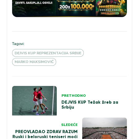
Tagovi:
DEJVIS KUP REPREZENTACIJA SRBIJE
MARKO MAKSIMOVIĆ
Kretanje
PRETHODNO
članka
DEJVIS KUP Težak žreb za
Srbiju
SLEDEĆE
PREOVLADAO ZDRAV RAZUM
Ruski i beloruski teniseri moći