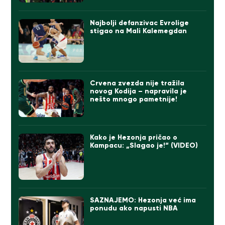
Najbolji defanzivac Evrolige
stigao na Mali Kalemegdan
Crvena zvezda nije tražila
novog Kodija – napravila je
nešto mnogo pametnije!
Kako je Hezonja pričao o
Kampacu: „Slagao je!“ (VIDEO)
SAZNAJEMO: Hezonja već ima
ponudu ako napusti NBA