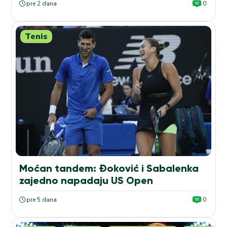
pre 2 dana
0
Tenis
Moćan tandem: Đoković i Sabalenka
zajedno napadaju US Open
pre 5 dana
0