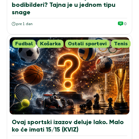
bodibilderi? Tajna je u jednom tipu
snage
pre 1 dan
0
Fudbal
Košarka
Ostali sportovi
Tenis
Ovaj sportski izazov deluje lako. Malo
ko će imati 15/15 (KVIZ)