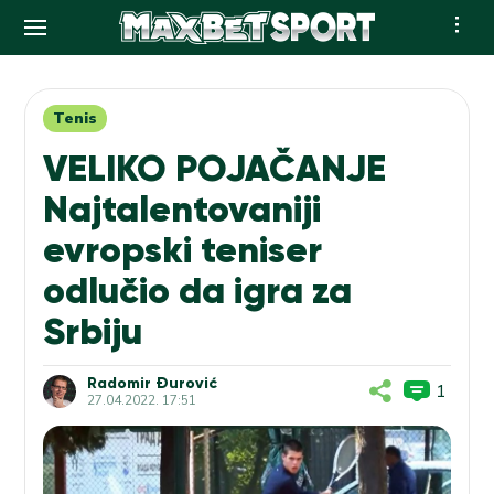
Skip
to
content
Tenis
VELIKO POJAČANJE
Najtalentovaniji
evropski teniser
odlučio da igra za
Srbiju
Radomir Đurović
1
27.04.2022. 17:51