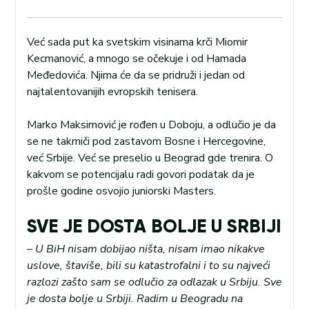
Već sada put ka svetskim visinama krči Miomir
Kecmanović, a mnogo se očekuje i od Hamada
Međedovića. Njima će da se pridruži i jedan od
najtalentovanijih evropskih tenisera.
Marko Maksimović je rođen u Doboju, a odlučio je da
se ne takmiči pod zastavom Bosne i Hercegovine,
već Srbije. Već se preselio u Beograd gde trenira. O
kakvom se potencijalu radi govori podatak da je
prošle godine osvojio juniorski Masters.
SVE JE DOSTA BOLJE U SRBIJI
–
U BiH nisam dobijao ništa, nisam imao nikakve
uslove, štaviše, bili su katastrofalni i to su najveći
razlozi zašto sam se odlučio za odlazak u Srbiju. Sve
je dosta bolje u Srbiji. Radim u Beogradu na