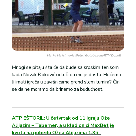
Marko Maksimović (Foto: Youtube.com/RTV Doboj)
Mnogi se pitaju šta će da bude sa srpskim tenisom
kada Novak Đoković odluči da mu je dosta. Hoćemo
li imati igrača u završnicama grend slem turnira? Čini
se da ne moramo da brinemo za budućnost.
ATP EŠTORIL: U četvrtak od 11 igraju Ože
Alijazim – Taberner, a u kladionici MaxBet je
kvota na pobedu Ožea Alijazima 1.35.