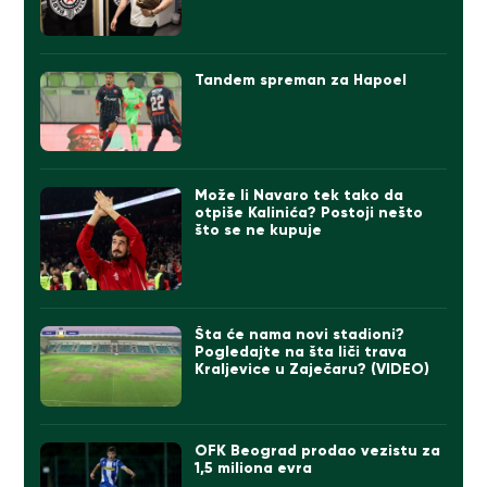
Tandem spreman za Hapoel
Može li Navaro tek tako da
otpiše Kalinića? Postoji nešto
što se ne kupuje
Šta će nama novi stadioni?
Pogledajte na šta liči trava
Kraljevice u Zaječaru? (VIDEO)
OFK Beograd prodao vezistu za
1,5 miliona evra