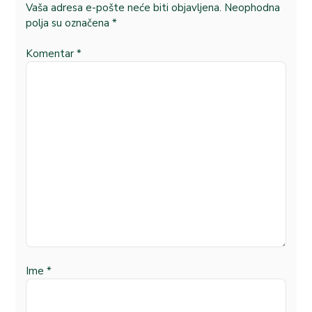
Vaša adresa e-pošte neće biti objavljena.
Neophodna
polja su označena
*
Komentar
*
Ime
*