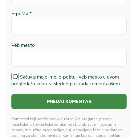
E-pošta
*
Veb mesto
Sačuvaj moje ime, e-poštu i veb mesto u ovom
pregledaču veba za sledeći put kada komentarišem.
Komentari koji sadrže psovke, uvredljive, vulgarne, preteće,
rasističke ili šovinističke poruke neće biti objavljeni. Strogo je
zabranjeno lažno predstavljanje, tj. ostavljanje lažnih podataka u
poljima za slanje komentara. Komentari koji su napisani velikim