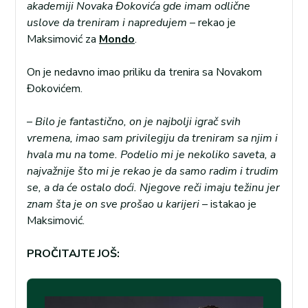
akademiji Novaka Đokovića gde imam odlične
uslove da treniram i napredujem
– rekao je
Maksimović za
Mondo
.
On je nedavno imao priliku da trenira sa Novakom
Đokovićem.
–
Bilo je fantastično, on je najbolji igrač svih
vremena, imao sam privilegiju da treniram sa njim i
hvala mu na tome. Podelio mi je nekoliko saveta, a
najvažnije što mi je rekao je da samo radim i trudim
se, a da će ostalo doći. Njegove reči imaju težinu jer
znam šta je on sve prošao u karijeri
– istakao je
Maksimović.
PROČITAJTE JOŠ: