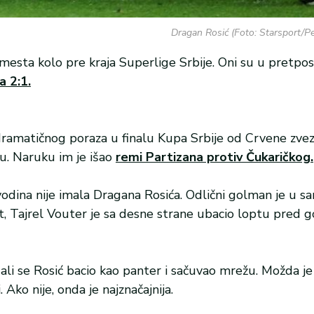
Dragan Rosić (Foto: Starsport/Pe
mesta kolo pre kraja Superlige Srbije. Oni su u pretp
 2:1.
ramatičnog poraza u finalu Kupa Srbije od Crvene zvezd
u. Naruku im je išao
remi Partizana protiv Čukaričkog.
odina nije imala Dragana Rosića. Odlični golman je u sa
t, Tajrel Vouter je sa desne strane ubacio loptu pred go
 ali se Rosić bacio kao panter i sačuvao mrežu. Možda j
Ako nije, onda je najznačajnija.