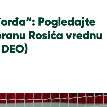
orđa“: Pogledajte
ranu Rosića vrednu
IDEO)