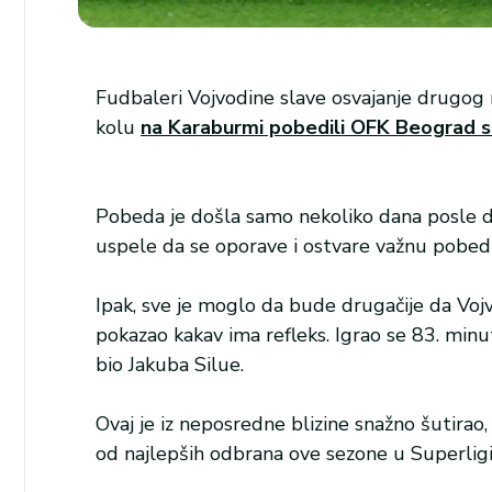
Fudbaleri Vojvodine slave osvajanje drugog 
kolu
na Karaburmi pobedili OFK Beograd sa
Pobeda je došla samo nekoliko dana posle d
uspele da se oporave i ostvare važnu pobed
Ipak, sve je moglo da bude drugačije da Vojv
pokazao kakav ima refleks. Igrao se 83. minu
bio Jakuba Silue.
Ovaj je iz neposredne blizine snažno šutirao,
od najlepših odbrana ove sezone u Superligi. 