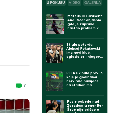
U FOKUSU
VIDEO
GALERIJA
Mateus ili Lukasen?
Analitičar objasnio
gde je zapravo
nastao problem kod
gola Zvezde
Stigla potvrda:
Aleksej Pokuševski
ima novi klub,
oglasio se i njegov
otac
UEFA ukinula pravilo
koje je godinama
nerviralo navijače
na stadionima
0
Posle pobede nad
Zvezdom trener Ber
Ševe nije pričao o