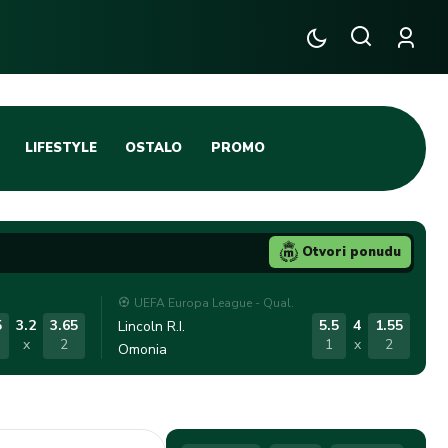
LIFESTYLE
OSTALO
PROMO
TENIS
TIFO SCENA
Otvori ponudu
JA
FUTSAL
UEFA Europa League - Qual.
TATIVNA KOŠARKA
KROZ OBRUČ!
5
3.2
3.65
5.5
4
1.55
Lincoln R.I.
x
2
1
x
2
Omonia
DBAL
IGE
BLOG
INTERVJU NA MAX