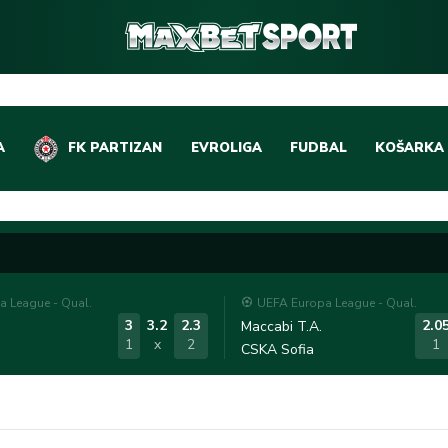
A
FK PARTIZAN
EVROLIGA
FUDBAL
KOŠARKA
DOMAĆI FUDBAL
EVROLIGA
LIGE PETICE
ABA LIGA
EVROPSKA TAKMIČEN
NBA LIGA
 League - Qual.
UEFA Europa League - Qual.
OSTALE LIGE
REPREZEN
3
3.2
2.3
2.0
Maccabi T.A.
1
x
2
1
CSKA Sofia
REPREZENTATIVNI FU
OSTALE L