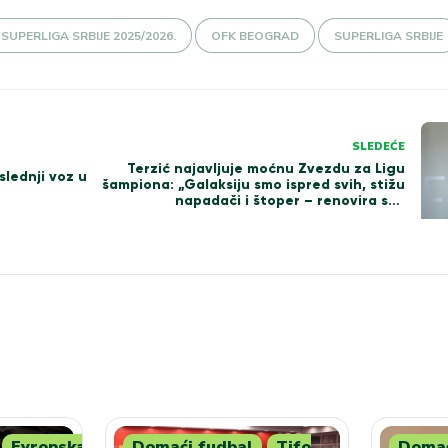
UPERLIGA SRBIJE 2025/2026.
OFK BEOGRAD
SUPERLIGA SRBIJE
SLEDEĆE
Terzić najavljuje moćnu Zvezdu za Ligu
slednji voz u
šampiona: „Galaksiju smo ispred svih, stižu
napadači i štoper – renovira se i
Marakana!“
Evropska
Domaći fudbal
Tifo
Domać