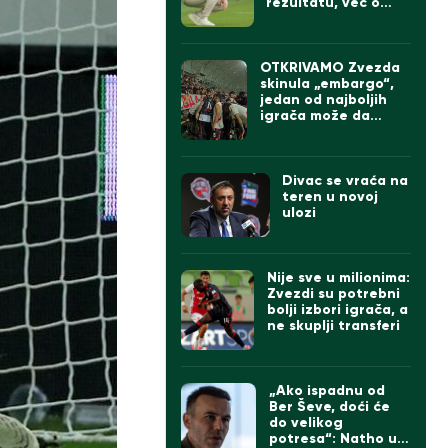
rezultatu, već o
onome što sledi
OTKRIVAMO Zvezda
skinula „embargo“,
jedan od najboljih
igrača može da
napusti „Marakanu“
Divac se vraća na
teren u novoj
ulozi
Nije sve u milionima:
Zvezdi su potrebni
bolji izbori igrača, a
ne skuplji transferi
„Ako ispadnu od
Ber Ševe, doći će
do velikog
potresa“: Natho u