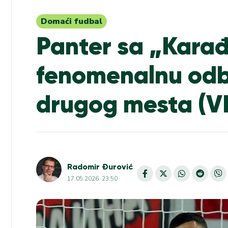
Domaći fudbal
Panter sa „Karađ
fenomenalnu odb
drugog mesta (V
Radomir Đurović
17.05.2026. 23:50