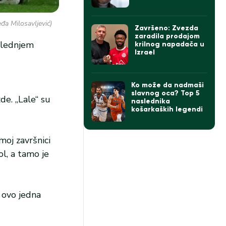
Izraelu govorio o
Zvezdi
đa Milosavljević)
Završeno: Zvezda
zaradila prodajom
oslednjem
krilnog napadača u
Izrael
Ko može da nadmaši
slavnog oca? Top 5
e. „Lale“ su
naslednika
košarkaških legendi
moj završnici
l, a tamo je
e ovo jedna