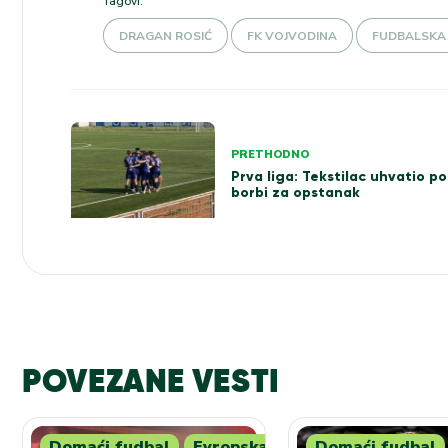
Tagovi:
DRAGAN ROSIĆ
FK VOJVODINA
FUDBALSKA S
Kretanje
PRETHODNO
članka
Prva liga: Tekstilac uhvatio po
borbi za opstanak
POVEZANE VESTI
Domaći fudbal
Evropska
Domaći fudbal