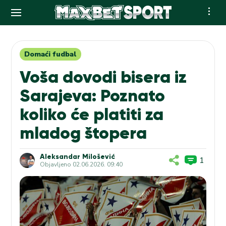
Skip
to
content
Domaći fudbal
Voša dovodi bisera iz
Sarajeva: Poznato
koliko će platiti za
mladog štopera
Aleksandar Milošević
1
Objavljeno
02.06.2026. 09:40