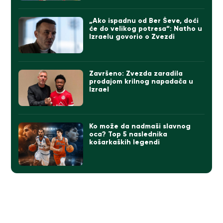
„Ako ispadnu od Ber Ševe, doći
će do velikog potresa“: Natho u
Izraelu govorio o Zvezdi
Završeno: Zvezda zaradila
prodajom krilnog napadača u
Izrael
Ko može da nadmaši slavnog
oca? Top 5 naslednika
košarkaških legendi