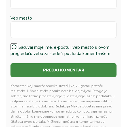
Veb mesto
Sačuvaj moje ime, e-poštu i veb mesto u ovom
pregledaču veba za sledeći put kada komentarišem.
Komentari koji sadrže psovke, uvredljive, vulgarne, preteće,
rasističke ili šovinističke poruke neće biti objavljeni. Strogo je
zabranjeno lažno predstavljanje, tj. ostavljanje lažnih podataka u
poljima za slanje komentara. Komentari koji su napisani velikim
slovima neće biti odobreni. Redakcija MaxbetSport.rs ima pravo
da ne odobri komentare koji su uvredljivi, koji pozivaju na rasnu i
etničku mržnju i ne doprinose normalnoj komunikaciji između
čitalaca ovog portala. Mišljenja iznešena u komentarima su
privatno mišljenje autora komentara i ne odražavaju stavove