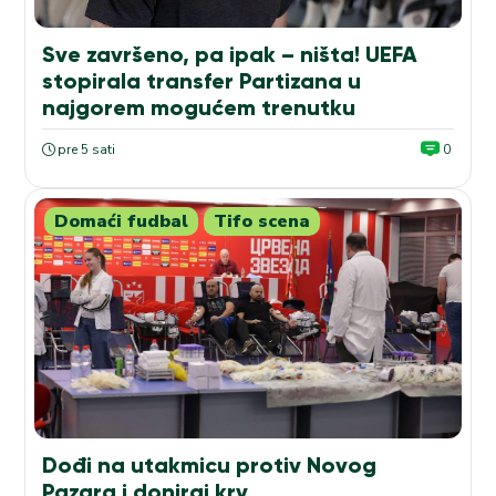
Sve završeno, pa ipak – ništa! UEFA
stopirala transfer Partizana u
najgorem mogućem trenutku
pre 5 sati
0
Domaći fudbal
Tifo scena
Dođi na utakmicu protiv Novog
Pazara i doniraj krv