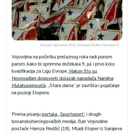
Navijači Vojvodine (Foto: Starsport/Srđan Stevanović)
Vojvodina na početku prelaznog roka radi punom
parom, kako bi spremna dočekala 9. jul i prvo kolo
kvalifikacija za Ligu Evrope.
Nakon što su
Novosađani dogovorili dolazak napadača Nardina
Mulahusejnovića,
„Stara dama“ je završila i pojačanje
na poziciji štopera.
Prema pisanju
portala „Sportsport“
i drugih
bosanskohercegovačkih medija, član Vojvodine
postaće Hamza Redžić (18). Mladi štoper iz Sarajeva