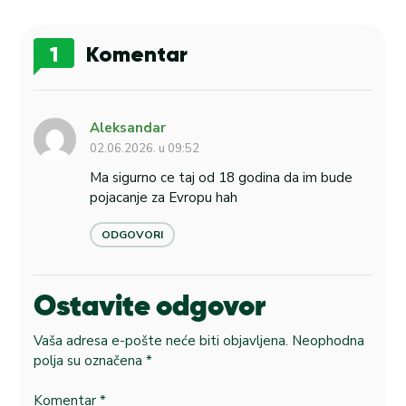
1
Komentar
Aleksandar
02.06.2026. u 09:52
Ma sigurno ce taj od 18 godina da im bude
pojacanje za Evropu hah
ODGOVORI
Ostavite odgovor
Vaša adresa e-pošte neće biti objavljena.
Neophodna
polja su označena
*
Komentar
*