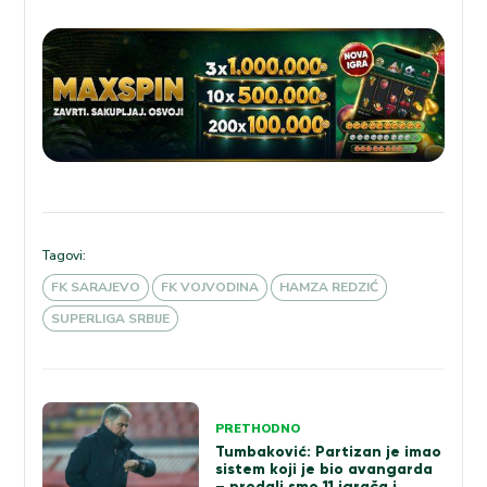
Tagovi:
FK SARAJEVO
FK VOJVODINA
HAMZA REDZIĆ
SUPERLIGA SRBIJE
Kretanje
PRETHODNO
članka
Tumbaković: Partizan je imao
sistem koji je bio avangarda
– prodali smo 11 igrača i