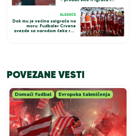
odmah osvojili duplu krunu…
Ko ima pravo da uruši jednog
Mijatovića?
SLEDEĆE
Dok mu je većina saigrača na
moru: Fudbaler Crvene
zvezde sa narodom čeka red
ispred Hrama Svetog Save
(FOTO)
POVEZANE VESTI
Domaći fudbal
Evropska takmičenja