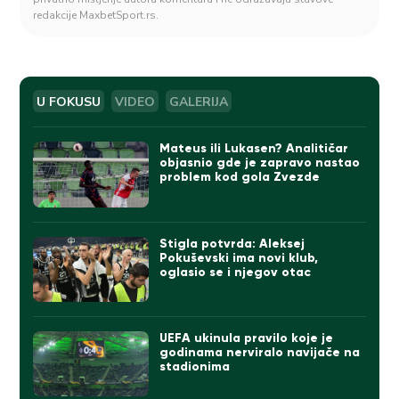
redakcije MaxbetSport.rs.
U FOKUSU
VIDEO
GALERIJA
Mateus ili Lukasen? Analitičar
objasnio gde je zapravo nastao
problem kod gola Zvezde
Stigla potvrda: Aleksej
Pokuševski ima novi klub,
oglasio se i njegov otac
UEFA ukinula pravilo koje je
godinama nerviralo navijače na
stadionima