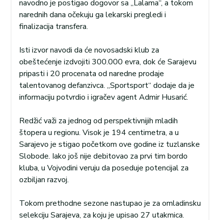
navodno je postigao dogovor sa „Lalama“, a tokom
narednih dana očekuju ga lekarski pregledi i
finalizacija transfera.
Isti izvor navodi da će novosadski klub za
obeštećenje izdvojiti 300.000 evra, dok će Sarajevu
pripasti i 20 procenata od naredne prodaje
talentovanog defanzivca. „Sportsport“ dodaje da je
informaciju potvrdio i igračev agent Admir Husarić.
Redžić važi za jednog od perspektivnijih mladih
štopera u regionu. Visok je 194 centimetra, a u
Sarajevo je stigao početkom ove godine iz tuzlanske
Slobode. Iako još nije debitovao za prvi tim bordo
kluba, u Vojvodini veruju da poseduje potencijal za
ozbiljan razvoj.
Tokom prethodne sezone nastupao je za omladinsku
selekciju Sarajeva, za koju je upisao 27 utakmica.